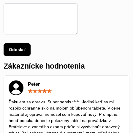
Odoslať
Zákaznícke hodnotenia
Peter
Hodnotenie:
5
/
Ďakujem za opravu. Super servis *****. Jediný keď sa mi
5
rozbilo ochranné sklo na mojom obľúbenom tablete. V cene
materiál aj oprava, nemusel som kupovať nový. Promptne,
hneď ponuka doneste pokazený tablet na prevádzku v
Bratislave a zanedlho oznam príďte si vyzdvihnúť opravený
tablet. Boli ochotní, ústretoví a promptní, mám veľmi dobrý