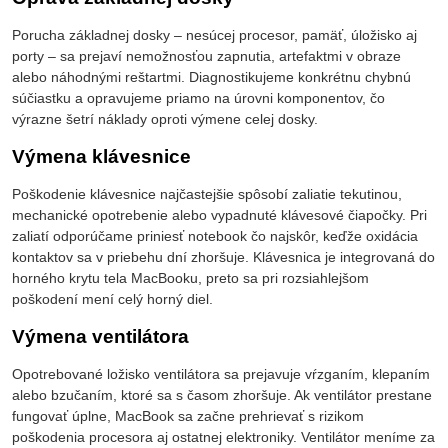
Porucha základnej dosky – nesúcej procesor, pamäť, úložisko aj
porty – sa prejaví nemožnosťou zapnutia, artefaktmi v obraze
alebo náhodnými reštartmi. Diagnostikujeme konkrétnu chybnú
súčiastku a opravujeme priamo na úrovni komponentov, čo
výrazne šetrí náklady oproti výmene celej dosky.
Výmena klávesnice
Poškodenie klávesnice najčastejšie spôsobí zaliatie tekutinou,
mechanické opotrebenie alebo vypadnuté klávesové čiapočky. Pri
zaliatí odporúčame priniesť notebook čo najskôr, keďže oxidácia
kontaktov sa v priebehu dní zhoršuje. Klávesnica je integrovaná do
horného krytu tela MacBooku, preto sa pri rozsiahlejšom
poškodení mení celý horný diel.
Výmena ventilátora
Opotrebované ložisko ventilátora sa prejavuje vŕzganím, klepaním
alebo bzučaním, ktoré sa s časom zhoršuje. Ak ventilátor prestane
fungovať úplne, MacBook sa začne prehrievať s rizikom
poškodenia procesora aj ostatnej elektroniky. Ventilátor meníme za