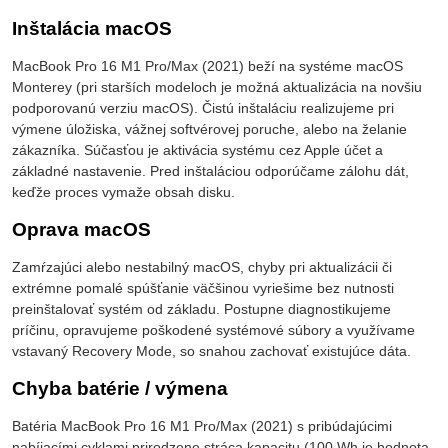
Inštalácia macOS
MacBook Pro 16 M1 Pro/Max (2021) beží na systéme macOS
Monterey (pri starších modeloch je možná aktualizácia na novšiu
podporovanú verziu macOS). Čistú inštaláciu realizujeme pri
výmene úložiska, vážnej softvérovej poruche, alebo na želanie
zákazníka. Súčasťou je aktivácia systému cez Apple účet a
základné nastavenie. Pred inštaláciou odporúčame zálohu dát,
keďže proces vymaže obsah disku.
Oprava macOS
Zamŕzajúci alebo nestabilný macOS, chyby pri aktualizácii či
extrémne pomalé spúšťanie väčšinou vyriešime bez nutnosti
preinštalovať systém od základu. Postupne diagnostikujeme
príčinu, opravujeme poškodené systémové súbory a využívame
vstavaný Recovery Mode, so snahou zachovať existujúce dáta.
Chyba batérie / výmena
Batéria MacBook Pro 16 M1 Pro/Max (2021) s pribúdajúcimi
nabíjacími cyklami prirodzene stráca kapacitu (100 Wh je hodnota