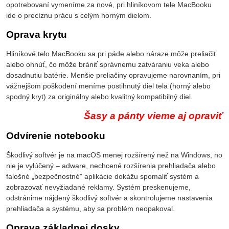
opotrebovaní vymeníme za nové, pri hliníkovom tele MacBooku
ide o precíznu prácu s celým horným dielom.
Oprava krytu
Hliníkové telo MacBooku sa pri páde alebo náraze môže preliačiť
alebo ohnúť, čo môže brániť správnemu zatváraniu veka alebo
dosadnutiu batérie. Menšie preliačiny opravujeme narovnaním, pri
vážnejšom poškodení meníme postihnutý diel tela (horný alebo
spodný kryt) za originálny alebo kvalitný kompatibilný diel.
Šasy a pánty vieme aj opraviť
Odvírenie notebooku
Škodlivý softvér je na macOS menej rozšírený než na Windows, no
nie je vylúčený – adware, nechcené rozšírenia prehliadača alebo
falošné „bezpečnostné" aplikácie dokážu spomaliť systém a
zobrazovať nevyžiadané reklamy. Systém preskenujeme,
odstránime nájdený škodlivý softvér a skontrolujeme nastavenia
prehliadača a systému, aby sa problém neopakoval.
Oprava základnej dosky