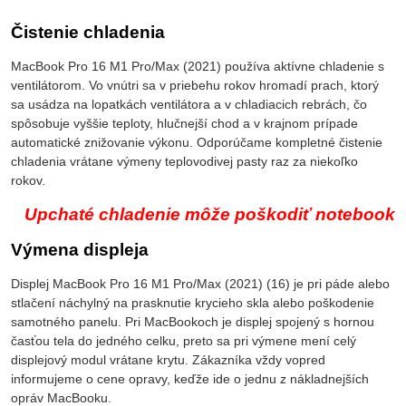
Čistenie chladenia
MacBook Pro 16 M1 Pro/Max (2021) používa aktívne chladenie s
ventilátorom. Vo vnútri sa v priebehu rokov hromadí prach, ktorý
sa usádza na lopatkách ventilátora a v chladiacich rebrách, čo
spôsobuje vyššie teploty, hlučnejší chod a v krajnom prípade
automatické znižovanie výkonu. Odporúčame kompletné čistenie
chladenia vrátane výmeny teplovodivej pasty raz za niekoľko
rokov.
Upchaté chladenie môže poškodiť notebook
Výmena displeja
Displej MacBook Pro 16 M1 Pro/Max (2021) (16) je pri páde alebo
stlačení náchylný na prasknutie krycieho skla alebo poškodenie
samotného panelu. Pri MacBookoch je displej spojený s hornou
časťou tela do jedného celku, preto sa pri výmene mení celý
displejový modul vrátane krytu. Zákazníka vždy vopred
informujeme o cene opravy, keďže ide o jednu z nákladnejších
opráv MacBooku.