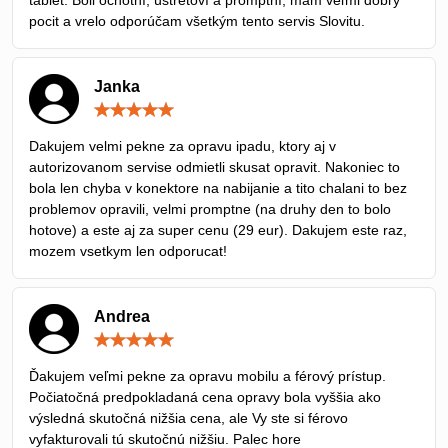
pocit a vrelo odporúčam všetkým tento servis Slovitu.
Janka
Hodnotenie:
5
/
Dakujem velmi pekne za opravu ipadu, ktory aj v
5
autorizovanom servise odmietli skusat opravit. Nakoniec to
bola len chyba v konektore na nabijanie a tito chalani to bez
problemov opravili, velmi promptne (na druhy den to bolo
hotove) a este aj za super cenu (29 eur). Dakujem este raz,
mozem vsetkym len odporucat!
Andrea
Hodnotenie:
5
/
Ďakujem veľmi pekne za opravu mobilu a férový prístup.
5
Počiatočná predpokladaná cena opravy bola vyššia ako
výsledná skutočná nižšia cena, ale Vy ste si férovo
vyfakturovali tú skutočnú nižšiu. Palec hore