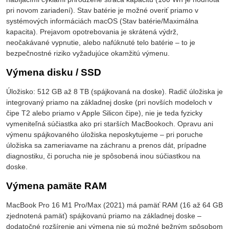
pri novom zariadení). Stav batérie je možné overiť priamo v
systémových informáciách macOS (Stav batérie/Maximálna
kapacita). Prejavom opotrebovania je skrátená výdrž,
neočakávané vypnutie, alebo nafúknuté telo batérie – to je
bezpečnostné riziko vyžadujúce okamžitú výmenu.
Výmena disku / SSD
Úložisko: 512 GB až 8 TB (spájkovaná na doske). Radič úložiska je
integrovaný priamo na základnej doske (pri novších modeloch v
čipe T2 alebo priamo v Apple Silicon čipe), nie je teda fyzicky
vymeniteľná súčiastka ako pri starších MacBookoch. Opravu ani
výmenu spájkovaného úložiska neposkytujeme – pri poruche
úložiska sa zameriavame na záchranu a prenos dát, prípadne
diagnostiku, či porucha nie je spôsobená inou súčiastkou na
doske.
Výmena pamäte RAM
MacBook Pro 16 M1 Pro/Max (2021) má pamäť RAM (16 až 64 GB
zjednotená pamäť) spájkovanú priamo na základnej doske –
dodatočné rozšírenie ani výmena nie sú možné bežným spôsobom