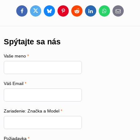
Facebook
Twitter
Bluesky
Pinterest
Reddit
LinkedIn
WhatsApp
E-
mail
Spýtajte sa nás
Vaše meno
*
Váš Email
*
Zariadenie: Značka a Model
*
Požiadavka
*