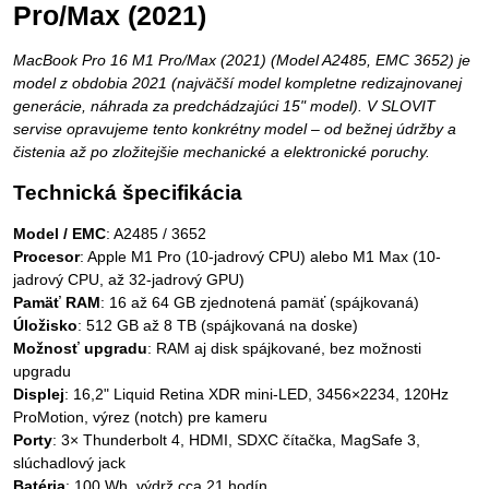
Pro/Max (2021)
MacBook Pro 16 M1 Pro/Max (2021) (Model A2485, EMC 3652) je
model z obdobia 2021 (najväčší model kompletne redizajnovanej
generácie, náhrada za predchádzajúci 15" model). V SLOVIT
servise opravujeme tento konkrétny model – od bežnej údržby a
čistenia až po zložitejšie mechanické a elektronické poruchy.
Technická špecifikácia
Model / EMC
: A2485 / 3652
Procesor
: Apple M1 Pro (10-jadrový CPU) alebo M1 Max (10-
jadrový CPU, až 32-jadrový GPU)
Pamäť RAM
: 16 až 64 GB zjednotená pamäť (spájkovaná)
Úložisko
: 512 GB až 8 TB (spájkovaná na doske)
Možnosť upgradu
: RAM aj disk spájkované, bez možnosti
upgradu
Displej
: 16,2" Liquid Retina XDR mini-LED, 3456×2234, 120Hz
ProMotion, výrez (notch) pre kameru
Porty
: 3× Thunderbolt 4, HDMI, SDXC čítačka, MagSafe 3,
slúchadlový jack
Batéria
: 100 Wh, výdrž cca 21 hodín