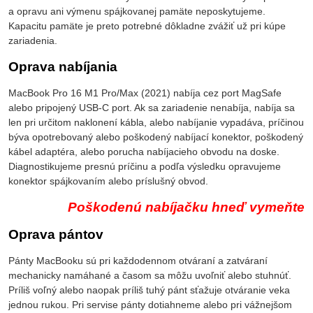
a opravu ani výmenu spájkovanej pamäte neposkytujeme.
Kapacitu pamäte je preto potrebné dôkladne zvážiť už pri kúpe
zariadenia.
Oprava nabíjania
MacBook Pro 16 M1 Pro/Max (2021) nabíja cez port MagSafe
alebo pripojený USB-C port. Ak sa zariadenie nenabíja, nabíja sa
len pri určitom naklonení kábla, alebo nabíjanie vypadáva, príčinou
býva opotrebovaný alebo poškodený nabíjací konektor, poškodený
kábel adaptéra, alebo porucha nabíjacieho obvodu na doske.
Diagnostikujeme presnú príčinu a podľa výsledku opravujeme
konektor spájkovaním alebo príslušný obvod.
Poškodenú nabíjačku hneď vymeňte
Oprava pántov
Pánty MacBooku sú pri každodennom otváraní a zatváraní
mechanicky namáhané a časom sa môžu uvoľniť alebo stuhnúť.
Príliš voľný alebo naopak príliš tuhý pánt sťažuje otváranie veka
jednou rukou. Pri servise pánty dotiahneme alebo pri vážnejšom