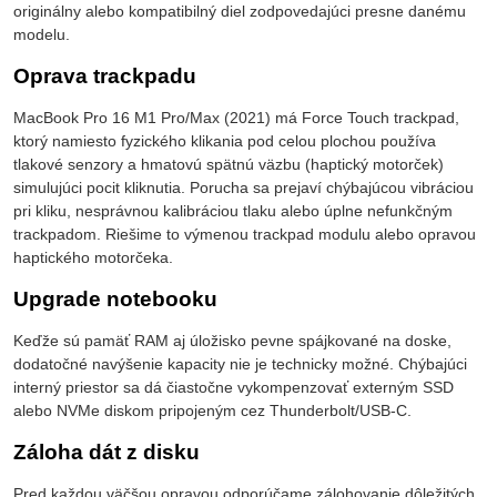
originálny alebo kompatibilný diel zodpovedajúci presne danému
modelu.
Oprava trackpadu
MacBook Pro 16 M1 Pro/Max (2021) má Force Touch trackpad,
ktorý namiesto fyzického klikania pod celou plochou používa
tlakové senzory a hmatovú spätnú väzbu (haptický motorček)
simulujúci pocit kliknutia. Porucha sa prejaví chýbajúcou vibráciou
pri kliku, nesprávnou kalibráciou tlaku alebo úplne nefunkčným
trackpadom. Riešime to výmenou trackpad modulu alebo opravou
haptického motorčeka.
Upgrade notebooku
Keďže sú pamäť RAM aj úložisko pevne spájkované na doske,
dodatočné navýšenie kapacity nie je technicky možné. Chýbajúci
interný priestor sa dá čiastočne vykompenzovať externým SSD
alebo NVMe diskom pripojeným cez Thunderbolt/USB-C.
Záloha dát z disku
Pred každou väčšou opravou odporúčame zálohovanie dôležitých