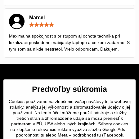
Marcel
Hodnotenie:
5
/
Maximalna spokojnost s pristupom aj ochota technika pri
5
lokalizacii poskodenej nabijacky laptopu a celkom zadarmo. S
tym som sa nikde nestretol. Vrelo odporucam. Dakujem.
Servis Bratislava
Predvoľby súkromia
Servis Žilina
Cookies používame na zlepšenie vašej návštevy tejto webovej
Servis Košice
stránky, analýzu jej výkonnosti a zhromažďovanie údajov o jej
používaní. Na tento účel môžeme použiť nástroje a služby
tretích strán a zhromaždené údaje sa môžu preniesť k
Dôležité odkazy
partnerom v EÚ, USA alebo iných krajinách. Súbory cookies
na zlepšenie relevancie reklám využíva služba Google Ads –
podrobnosti tu
alebo Meta –
podrobnosti tu
(Facebook,