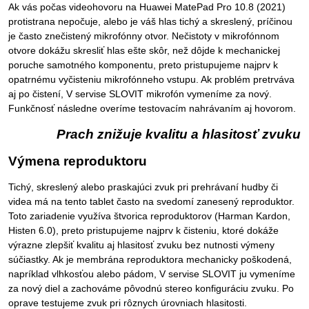
Ak vás počas videohovoru na Huawei MatePad Pro 10.8 (2021)
protistrana nepočuje, alebo je váš hlas tichý a skreslený, príčinou
je často znečistený mikrofónny otvor. Nečistoty v mikrofónnom
otvore dokážu skresliť hlas ešte skôr, než dôjde k mechanickej
poruche samotného komponentu, preto pristupujeme najprv k
opatrnému vyčisteniu mikrofónneho vstupu. Ak problém pretrváva
aj po čistení, V servise SLOVIT mikrofón vymeníme za nový.
Funkčnosť následne overíme testovacím nahrávaním aj hovorom.
Prach znižuje kvalitu a hlasitosť zvuku
Výmena reproduktoru
Tichý, skreslený alebo praskajúci zvuk pri prehrávaní hudby či
videa má na tento tablet často na svedomí zanesený reproduktor.
Toto zariadenie využíva štvorica reproduktorov (Harman Kardon,
Histen 6.0), preto pristupujeme najprv k čisteniu, ktoré dokáže
výrazne zlepšiť kvalitu aj hlasitosť zvuku bez nutnosti výmeny
súčiastky. Ak je membrána reproduktora mechanicky poškodená,
napríklad vlhkosťou alebo pádom, V servise SLOVIT ju vymeníme
za nový diel a zachováme pôvodnú stereo konfiguráciu zvuku. Po
oprave testujeme zvuk pri rôznych úrovniach hlasitosti.