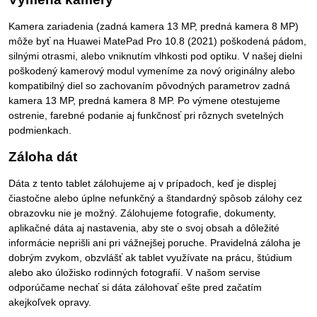
Kamera zariadenia (zadná kamera 13 MP, predná kamera 8 MP)
môže byť na Huawei MatePad Pro 10.8 (2021) poškodená pádom,
silnými otrasmi, alebo vniknutím vlhkosti pod optiku. V našej dielni
poškodený kamerový modul vymeníme za nový originálny alebo
kompatibilný diel so zachovaním pôvodných parametrov zadná
kamera 13 MP, predná kamera 8 MP. Po výmene otestujeme
ostrenie, farebné podanie aj funkčnosť pri rôznych svetelných
podmienkach.
Záloha dát
Dáta z tento tablet zálohujeme aj v prípadoch, keď je displej
čiastočne alebo úplne nefunkčný a štandardný spôsob zálohy cez
obrazovku nie je možný. Zálohujeme fotografie, dokumenty,
aplikačné dáta aj nastavenia, aby ste o svoj obsah a dôležité
informácie neprišli ani pri vážnejšej poruche. Pravidelná záloha je
dobrým zvykom, obzvlášť ak tablet využívate na prácu, štúdium
alebo ako úložisko rodinných fotografií. V našom servise
odporúčame nechať si dáta zálohovať ešte pred začatím
akejkoľvek opravy.