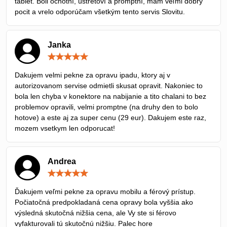
tablet. Boli ochotní, ústretoví a promptní, mám veľmi dobrý
pocit a vrelo odporúčam všetkým tento servis Slovitu.
Janka
Hodnotenie:
5
/
Dakujem velmi pekne za opravu ipadu, ktory aj v
5
autorizovanom servise odmietli skusat opravit. Nakoniec to
bola len chyba v konektore na nabijanie a tito chalani to bez
problemov opravili, velmi promptne (na druhy den to bolo
hotove) a este aj za super cenu (29 eur). Dakujem este raz,
mozem vsetkym len odporucat!
Andrea
Hodnotenie:
5
/
Ďakujem veľmi pekne za opravu mobilu a férový prístup.
5
Počiatočná predpokladaná cena opravy bola vyššia ako
výsledná skutočná nižšia cena, ale Vy ste si férovo
vyfakturovali tú skutočnú nižšiu. Palec hore