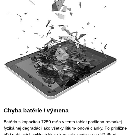
Chyba batérie / výmena
Batéria s kapacitou 7250 mAh v tento tablet podlieha rovnakej
fyzikálnej degradácii ako všetky lítium-iónové články. Po približne
500 nabíjacích cykloch klesá kapacita zvyčajne na 80-85 %