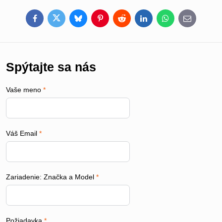
Facebook
Twitter
Bluesky
Pinterest
Reddit
LinkedIn
WhatsApp
E-
mail
Spýtajte sa nás
Vaše meno
*
Váš Email
*
Zariadenie: Značka a Model
*
Požiadavka
*