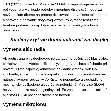
10.8 (2021) prichádza. V servise SLOVIT diagnostikujeme rozsah
poškodenia a v prípade potreby vymeníme displejový modul za
nový, pričom dbáme na presné dolícovanie do veľkého tela tabletu
a správne fungovanie dotykovej vrstvy. Po výmene testujeme
farebné podanie, jas aj dotykovú citlivosť vo všetkých rohoch
obrazovky.
Kvalitný kryt vie dobre ochrániť váš displej
Výmena slúchadla
Ak protistrana pri videohovore na zariadenie počuje váš hlas slabo,
chrapľavo alebo vôbec, príčinou býva najprv upchaté slúchadlo pri
hovore. Preto najprv vykonávame dôkladné čistenie mriežky
slúchadla, ktoré v mnohých prípadoch problém úplne odstráni bez
nutnosti výmeny súčiastky. Ak čistenie nepomôže a slúchadlo je
mechanicky poškodené alebo úplne nefunkčné, V servise SLOVIT
ho vymeníme za nový originálny diel. Po zásahu overíme hlasitosť
aj čistotu zvuku počas testovacieho hovoru.
Výmena mikrofónu