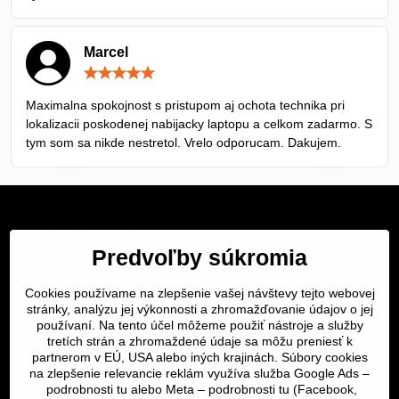
Marcel
Hodnotenie:
5
/
Maximalna spokojnost s pristupom aj ochota technika pri
5
lokalizacii poskodenej nabijacky laptopu a celkom zadarmo. S
tym som sa nikde nestretol. Vrelo odporucam. Dakujem.
Servis Bratislava
Predvoľby súkromia
Servis Žilina
Cookies používame na zlepšenie vašej návštevy tejto webovej
Servis Košice
stránky, analýzu jej výkonnosti a zhromažďovanie údajov o jej
používaní. Na tento účel môžeme použiť nástroje a služby
tretích strán a zhromaždené údaje sa môžu preniesť k
Dôležité odkazy
partnerom v EÚ, USA alebo iných krajinách. Súbory cookies
na zlepšenie relevancie reklám využíva služba Google Ads –
podrobnosti tu
alebo Meta –
podrobnosti tu
(Facebook,