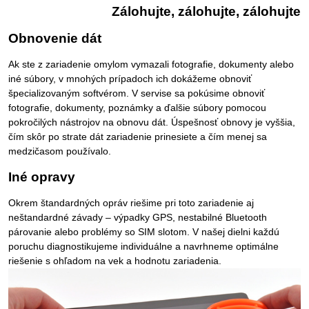
Zálohujte, zálohujte, zálohujte
Obnovenie dát
Ak ste z zariadenie omylom vymazali fotografie, dokumenty alebo
iné súbory, v mnohých prípadoch ich dokážeme obnoviť
špecializovaným softvérom. V servise sa pokúsime obnoviť
fotografie, dokumenty, poznámky a ďalšie súbory pomocou
pokročilých nástrojov na obnovu dát. Úspešnosť obnovy je vyššia,
čím skôr po strate dát zariadenie prinesiete a čím menej sa
medzičasom používalo.
Iné opravy
Okrem štandardných opráv riešime pri toto zariadenie aj
neštandardné závady – výpadky GPS, nestabilné Bluetooth
párovanie alebo problémy so SIM slotom. V našej dielni každú
poruchu diagnostikujeme individuálne a navrhneme optimálne
riešenie s ohľadom na vek a hodnotu zariadenia.