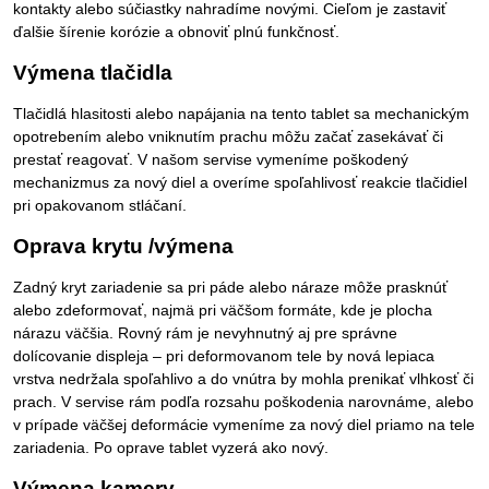
kontakty alebo súčiastky nahradíme novými. Cieľom je zastaviť
ďalšie šírenie korózie a obnoviť plnú funkčnosť.
Výmena tlačidla
Tlačidlá hlasitosti alebo napájania na tento tablet sa mechanickým
opotrebením alebo vniknutím prachu môžu začať zasekávať či
prestať reagovať. V našom servise vymeníme poškodený
mechanizmus za nový diel a overíme spoľahlivosť reakcie tlačidiel
pri opakovanom stláčaní.
Oprava krytu /výmena
Zadný kryt zariadenie sa pri páde alebo náraze môže prasknúť
alebo zdeformovať, najmä pri väčšom formáte, kde je plocha
nárazu väčšia. Rovný rám je nevyhnutný aj pre správne
dolícovanie displeja – pri deformovanom tele by nová lepiaca
vrstva nedržala spoľahlivo a do vnútra by mohla prenikať vlhkosť či
prach. V servise rám podľa rozsahu poškodenia narovnáme, alebo
v prípade väčšej deformácie vymeníme za nový diel priamo na tele
zariadenia. Po oprave tablet vyzerá ako nový.
Výmena kamery