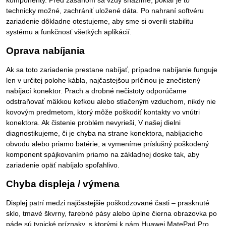
technicky možné, zachrániť uložené dáta. Po nahraní softvéru
zariadenie dôkladne otestujeme, aby sme si overili stabilitu
systému a funkčnosť všetkých aplikácií.
Oprava nabíjania
Ak sa toto zariadenie prestane nabíjať, prípadne nabíjanie funguje
len v určitej polohe kábla, najčastejšou príčinou je znečistený
nabíjací konektor. Prach a drobné nečistoty odporúčame
odstraňovať mäkkou kefkou alebo stlačeným vzduchom, nikdy nie
kovovým predmetom, ktorý môže poškodiť kontakty vo vnútri
konektora. Ak čistenie problém nevyrieši, V našej dielni
diagnostikujeme, či je chyba na strane konektora, nabíjacieho
obvodu alebo priamo batérie, a vymeníme príslušný poškodený
komponent spájkovaním priamo na základnej doske tak, aby
zariadenie opäť nabíjalo spoľahlivo.
Chyba displeja / výmena
Displej patrí medzi najčastejšie poškodzované časti – prasknuté
sklo, tmavé škvrny, farebné pásy alebo úplne čierna obrazovka po
páde sú typické príznaky, s ktorými k nám Huawei MatePad Pro