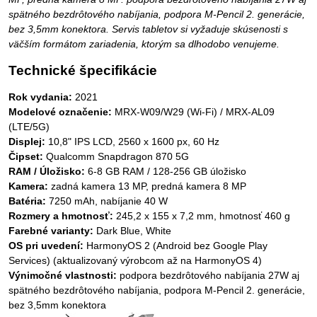
spätného bezdrôtového nabíjania, podpora M-Pencil 2. generácie,
bez 3,5mm konektora. Servis tabletov si vyžaduje skúsenosti s
väčším formátom zariadenia, ktorým sa dlhodobo venujeme.
Technické špecifikácie
Rok vydania:
2021
Modelové označenie:
MRX-W09/W29 (Wi-Fi) / MRX-AL09
(LTE/5G)
Displej:
10,8" IPS LCD, 2560 x 1600 px, 60 Hz
Čipset:
Qualcomm Snapdragon 870 5G
RAM / Úložisko:
6-8 GB RAM / 128-256 GB úložisko
Kamera:
zadná kamera 13 MP, predná kamera 8 MP
Batéria:
7250 mAh, nabíjanie 40 W
Rozmery a hmotnosť:
245,2 x 155 x 7,2 mm, hmotnosť 460 g
Farebné varianty:
Dark Blue, White
OS pri uvedení:
HarmonyOS 2 (Android bez Google Play
Services) (aktualizovaný výrobcom až na HarmonyOS 4)
Výnimočné vlastnosti:
podpora bezdrôtového nabíjania 27W aj
spätného bezdrôtového nabíjania, podpora M-Pencil 2. generácie,
bez 3,5mm konektora