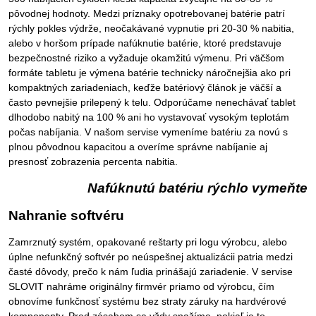
pôvodnej hodnoty. Medzi príznaky opotrebovanej batérie patrí
rýchly pokles výdrže, neočakávané vypnutie pri 20-30 % nabitia,
alebo v horšom prípade nafúknutie batérie, ktoré predstavuje
bezpečnostné riziko a vyžaduje okamžitú výmenu. Pri väčšom
formáte tabletu je výmena batérie technicky náročnejšia ako pri
kompaktných zariadeniach, keďže batériový článok je väčší a
často pevnejšie prilepený k telu. Odporúčame nenechávať tablet
dlhodobo nabitý na 100 % ani ho vystavovať vysokým teplotám
počas nabíjania. V našom servise vymeníme batériu za novú s
plnou pôvodnou kapacitou a overíme správne nabíjanie aj
presnosť zobrazenia percenta nabitia.
Nafúknutú batériu rýchlo vymeňte
Nahranie softvéru
Zamrznutý systém, opakované reštarty pri logu výrobcu, alebo
úplne nefunkčný softvér po neúspešnej aktualizácii patria medzi
časté dôvody, prečo k nám ľudia prinášajú zariadenie. V servise
SLOVIT nahráme originálny firmvér priamo od výrobcu, čím
obnovíme funkčnosť systému bez straty záruky na hardvérové
komponenty. Pred zásahom sa vždy snažíme, pokiaľ je to