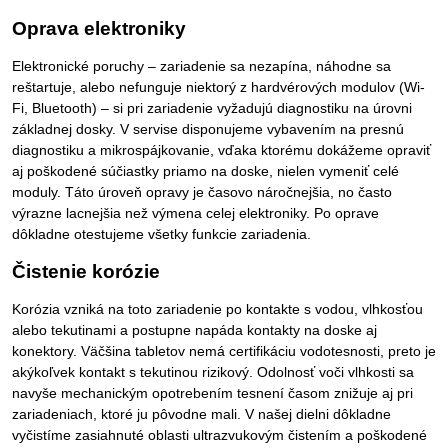
Oprava elektroniky
Elektronické poruchy – zariadenie sa nezapína, náhodne sa
reštartuje, alebo nefunguje niektorý z hardvérových modulov (Wi-
Fi, Bluetooth) – si pri zariadenie vyžadujú diagnostiku na úrovni
základnej dosky. V servise disponujeme vybavením na presnú
diagnostiku a mikrospájkovanie, vďaka ktorému dokážeme opraviť
aj poškodené súčiastky priamo na doske, nielen vymeniť celé
moduly. Táto úroveň opravy je časovo náročnejšia, no často
výrazne lacnejšia než výmena celej elektroniky. Po oprave
dôkladne otestujeme všetky funkcie zariadenia.
Čistenie korózie
Korózia vzniká na toto zariadenie po kontakte s vodou, vlhkosťou
alebo tekutinami a postupne napáda kontakty na doske aj
konektory. Väčšina tabletov nemá certifikáciu vodotesnosti, preto je
akýkoľvek kontakt s tekutinou rizikový. Odolnosť voči vlhkosti sa
navyše mechanickým opotrebením tesnení časom znižuje aj pri
zariadeniach, ktoré ju pôvodne mali. V našej dielni dôkladne
vyčistíme zasiahnuté oblasti ultrazvukovým čistením a poškodené