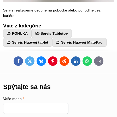
Servis realizujeme osobne na pobočke alebo pohodlne cez
kuriéra.
Viac z kategórie
PONUKA
Servis Tabletov
Servis Huawei tablet
Servis Huawei MatePad
Facebook
Twitter
Bluesky
Pinterest
Reddit
LinkedIn
WhatsApp
E-
mail
Spýtajte sa nás
Vaše meno
*