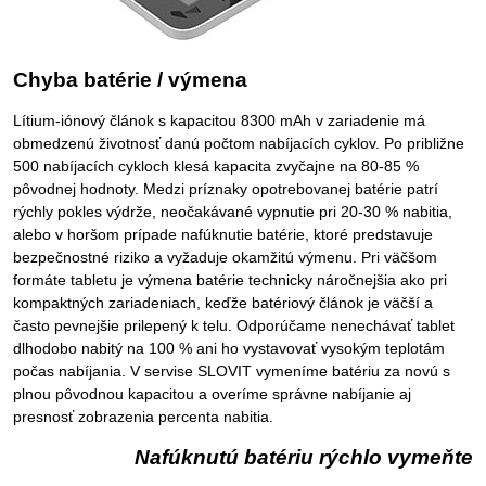
Chyba batérie / výmena
Lítium-iónový článok s kapacitou 8300 mAh v zariadenie má
obmedzenú životnosť danú počtom nabíjacích cyklov. Po približne
500 nabíjacích cykloch klesá kapacita zvyčajne na 80-85 %
pôvodnej hodnoty. Medzi príznaky opotrebovanej batérie patrí
rýchly pokles výdrže, neočakávané vypnutie pri 20-30 % nabitia,
alebo v horšom prípade nafúknutie batérie, ktoré predstavuje
bezpečnostné riziko a vyžaduje okamžitú výmenu. Pri väčšom
formáte tabletu je výmena batérie technicky náročnejšia ako pri
kompaktných zariadeniach, keďže batériový článok je väčší a
často pevnejšie prilepený k telu. Odporúčame nenechávať tablet
dlhodobo nabitý na 100 % ani ho vystavovať vysokým teplotám
počas nabíjania. V servise SLOVIT vymeníme batériu za novú s
plnou pôvodnou kapacitou a overíme správne nabíjanie aj
presnosť zobrazenia percenta nabitia.
Nafúknutú batériu rýchlo vymeňte