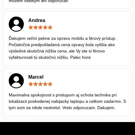
mozem vsetkym len odporucat!
Andrea
Hodnotenie:
5
/
Ďakujem veľmi pekne za opravu mobilu a férový prístup.
5
Počiatočná predpokladaná cena opravy bola vyššia ako
výsledná skutočná nižšia cena, ale Vy ste si férovo
vyfakturovali tú skutočnú nižšiu. Palec hore
Marcel
Hodnotenie:
5
/
Maximalna spokojnost s pristupom aj ochota technika pri
5
lokalizacii poskodenej nabijacky laptopu a celkom zadarmo. S
tym som sa nikde nestretol. Vrelo odporucam. Dakujem.