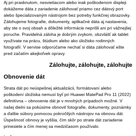
Aj pri prasknutom, nesvietiacom alebo inak poškodenom displeji
dokážeme dáta z zariadenie zálohovať priamo cez dátový port
alebo špecializovaným nástrojom bez potreby funkčnej obrazovky.
Zálohujeme fotografie, dokumenty, aplikačné dáta aj nastavenia,
aby ste o svoj obsah a dôležité informácie neprišli ani pri vážnejšej
poruche. Pravidelná záloha je dobrým zvykom, obzvlášť ak tablet
využívate na prácu, štúdium alebo ako úložisko rodinných
fotografií. V servise odporúčame nechať si dáta zálohovať ešte
pred začatím akejkoľvek opravy.
Zálohujte, zálohujte, zálohujte
Obnovenie dát
Strata dát po neúspešnej aktualizácii, formátovaní alebo
poškodení úložiska nemusí byť pri Huawei MatePad Pro 11 (2022)
definitívna – obnovenie dát je v mnohých prípadoch možné. V
našej dielni sa pokúsime obnoviť fotografie, dokumenty, poznámky
a ďalšie súbory pomocou pokročilých nástrojov na obnovu dát.
Úspešnosť obnovy je vyššia, čím skôr po strate dát zariadenie
prinesiete a čím menej sa medzičasom používalo.