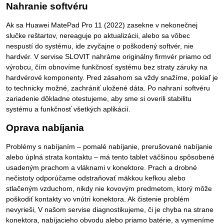
Nahranie softvéru
Ak sa Huawei MatePad Pro 11 (2022) zasekne v nekonečnej
slučke reštartov, nereaguje po aktualizácii, alebo sa vôbec
nespustí do systému, ide zvyčajne o poškodený softvér, nie
hardvér. V servise SLOVIT nahráme originálny firmvér priamo od
výrobcu, čím obnovíme funkčnosť systému bez straty záruky na
hardvérové komponenty. Pred zásahom sa vždy snažíme, pokiaľ je
to technicky možné, zachrániť uložené dáta. Po nahraní softvéru
zariadenie dôkladne otestujeme, aby sme si overili stabilitu
systému a funkčnosť všetkých aplikácií.
Oprava nabíjania
Problémy s nabíjaním – pomalé nabíjanie, prerušované nabíjanie
alebo úplná strata kontaktu – má tento tablet väčšinou spôsobené
usadeným prachom a vláknami v konektore. Prach a drobné
nečistoty odporúčame odstraňovať mäkkou kefkou alebo
stlačeným vzduchom, nikdy nie kovovým predmetom, ktorý môže
poškodiť kontakty vo vnútri konektora. Ak čistenie problém
nevyrieši, V našom servise diagnostikujeme, či je chyba na strane
konektora, nabíjacieho obvodu alebo priamo batérie, a vymeníme