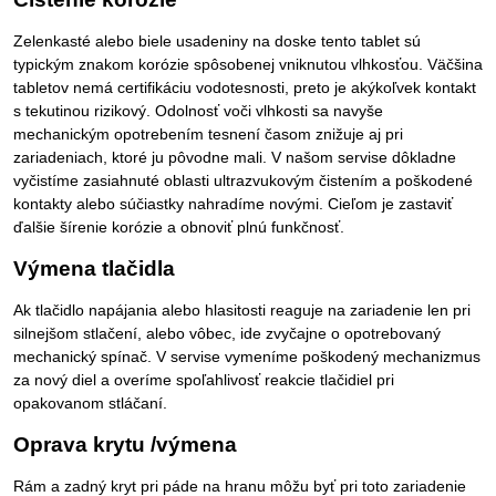
Zelenkasté alebo biele usadeniny na doske tento tablet sú
typickým znakom korózie spôsobenej vniknutou vlhkosťou. Väčšina
tabletov nemá certifikáciu vodotesnosti, preto je akýkoľvek kontakt
s tekutinou rizikový. Odolnosť voči vlhkosti sa navyše
mechanickým opotrebením tesnení časom znižuje aj pri
zariadeniach, ktoré ju pôvodne mali. V našom servise dôkladne
vyčistíme zasiahnuté oblasti ultrazvukovým čistením a poškodené
kontakty alebo súčiastky nahradíme novými. Cieľom je zastaviť
ďalšie šírenie korózie a obnoviť plnú funkčnosť.
Výmena tlačidla
Ak tlačidlo napájania alebo hlasitosti reaguje na zariadenie len pri
silnejšom stlačení, alebo vôbec, ide zvyčajne o opotrebovaný
mechanický spínač. V servise vymeníme poškodený mechanizmus
za nový diel a overíme spoľahlivosť reakcie tlačidiel pri
opakovanom stláčaní.
Oprava krytu /výmena
Rám a zadný kryt pri páde na hranu môžu byť pri toto zariadenie