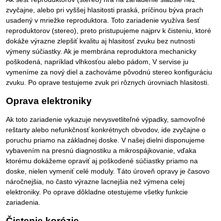
zvyčajne, alebo pri vyššej hlasitosti praská, príčinou býva prach
usadený v mriežke reproduktora. Toto zariadenie využíva šesť
reproduktorov (stereo), preto pristupujeme najprv k čisteniu, ktoré
dokáže výrazne zlepšiť kvalitu aj hlasitosť zvuku bez nutnosti
výmeny súčiastky. Ak je membrána reproduktora mechanicky
poškodená, napríklad vlhkosťou alebo pádom, V servise ju
vymeníme za nový diel a zachováme pôvodnú stereo konfiguráciu
zvuku. Po oprave testujeme zvuk pri rôznych úrovniach hlasitosti.
Oprava elektroniky
Ak toto zariadenie vykazuje nevysvetliteľné výpadky, samovoľné
reštarty alebo nefunkčnosť konkrétnych obvodov, ide zvyčajne o
poruchu priamo na základnej doske. V našej dielni disponujeme
vybavením na presnú diagnostiku a mikrospájkovanie, vďaka
ktorému dokážeme opraviť aj poškodené súčiastky priamo na
doske, nielen vymeniť celé moduly. Táto úroveň opravy je časovo
náročnejšia, no často výrazne lacnejšia než výmena celej
elektroniky. Po oprave dôkladne otestujeme všetky funkcie
zariadenia.
Čistenie korózie