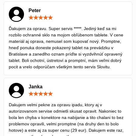
Peter
Hodnotenie:
5
/
Ďakujem za opravu. Super servis *****. Jediný keď sa mi
5
rozbilo ochranné sklo na mojom obľúbenom tablete. V cene
materiál aj oprava, nemusel som kupovať nový. Promptne,
hneď ponuka doneste pokazený tablet na prevádzku v
Bratislave a zanedlho oznam príďte si vyzdvihnúť opravený
tablet. Boli ochotní, ústretoví a promptní, mám veľmi dobrý
pocit a vrelo odporúčam všetkým tento servis Slovitu.
Janka
Hodnotenie:
5
/
Dakujem velmi pekne za opravu ipadu, ktory aj v
5
autorizovanom servise odmietli skusat opravit. Nakoniec to
bola len chyba v konektore na nabijanie a tito chalani to bez
problemov opravili, velmi promptne (na druhy den to bolo
hotove) a este aj za super cenu (29 eur). Dakujem este raz,