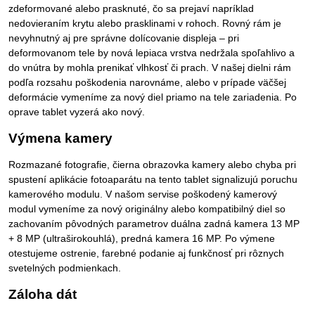
zdeformované alebo prasknuté, čo sa prejaví napríklad
nedovieraním krytu alebo prasklinami v rohoch. Rovný rám je
nevyhnutný aj pre správne dolícovanie displeja – pri
deformovanom tele by nová lepiaca vrstva nedržala spoľahlivo a
do vnútra by mohla prenikať vlhkosť či prach. V našej dielni rám
podľa rozsahu poškodenia narovnáme, alebo v prípade väčšej
deformácie vymeníme za nový diel priamo na tele zariadenia. Po
oprave tablet vyzerá ako nový.
Výmena kamery
Rozmazané fotografie, čierna obrazovka kamery alebo chyba pri
spustení aplikácie fotoaparátu na tento tablet signalizujú poruchu
kamerového modulu. V našom servise poškodený kamerový
modul vymeníme za nový originálny alebo kompatibilný diel so
zachovaním pôvodných parametrov duálna zadná kamera 13 MP
+ 8 MP (ultraširokouhlá), predná kamera 16 MP. Po výmene
otestujeme ostrenie, farebné podanie aj funkčnosť pri rôznych
svetelných podmienkach.
Záloha dát