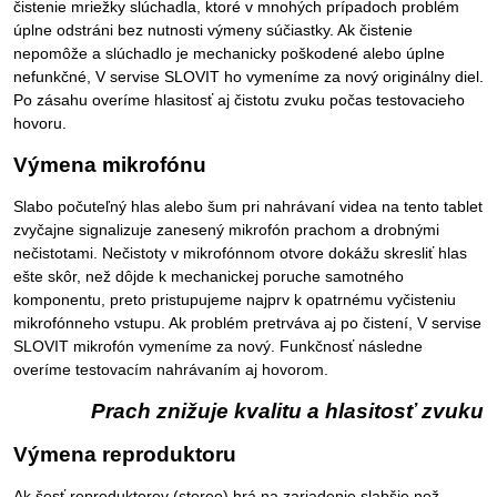
čistenie mriežky slúchadla, ktoré v mnohých prípadoch problém
úplne odstráni bez nutnosti výmeny súčiastky. Ak čistenie
nepomôže a slúchadlo je mechanicky poškodené alebo úplne
nefunkčné, V servise SLOVIT ho vymeníme za nový originálny diel.
Po zásahu overíme hlasitosť aj čistotu zvuku počas testovacieho
hovoru.
Výmena mikrofónu
Slabo počuteľný hlas alebo šum pri nahrávaní videa na tento tablet
zvyčajne signalizuje zanesený mikrofón prachom a drobnými
nečistotami. Nečistoty v mikrofónnom otvore dokážu skresliť hlas
ešte skôr, než dôjde k mechanickej poruche samotného
komponentu, preto pristupujeme najprv k opatrnému vyčisteniu
mikrofónneho vstupu. Ak problém pretrváva aj po čistení, V servise
SLOVIT mikrofón vymeníme za nový. Funkčnosť následne
overíme testovacím nahrávaním aj hovorom.
Prach znižuje kvalitu a hlasitosť zvuku
Výmena reproduktoru
Ak šesť reproduktorov (stereo) hrá na zariadenie slabšie než