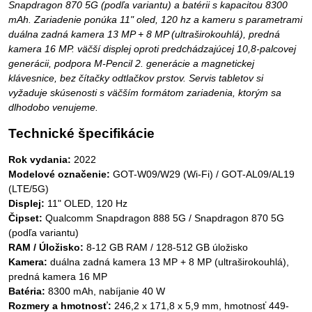
Snapdragon 870 5G (podľa variantu) a batérii s kapacitou 8300
mAh. Zariadenie ponúka 11" oled, 120 hz a kameru s parametrami
duálna zadná kamera 13 MP + 8 MP (ultraširokouhlá), predná
kamera 16 MP. väčší displej oproti predchádzajúcej 10,8-palcovej
generácii, podpora M-Pencil 2. generácie a magnetickej
klávesnice, bez čítačky odtlačkov prstov. Servis tabletov si
vyžaduje skúsenosti s väčším formátom zariadenia, ktorým sa
dlhodobo venujeme.
Technické špecifikácie
Rok vydania:
2022
Modelové označenie:
GOT-W09/W29 (Wi-Fi) / GOT-AL09/AL19
(LTE/5G)
Displej:
11" OLED, 120 Hz
Čipset:
Qualcomm Snapdragon 888 5G / Snapdragon 870 5G
(podľa variantu)
RAM / Úložisko:
8-12 GB RAM / 128-512 GB úložisko
Kamera:
duálna zadná kamera 13 MP + 8 MP (ultraširokouhlá),
predná kamera 16 MP
Batéria:
8300 mAh, nabíjanie 40 W
Rozmery a hmotnosť:
246,2 x 171,8 x 5,9 mm, hmotnosť 449-