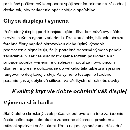
príslušný poškodený komponent spájkovaním priamo na základnej
doske tak, aby zariadenie opäť nabíjalo spoľahlivo.
Chyba displeja / výmena
Poškodený displej patrí k najčastejším dôvodom návštevy nášho
servisu s týmto typom zariadenia. Prasknuté sklo, blikanie obrazu,
farebné čiary naprieč obrazovkou alebo úplný výpadok
podsvietenia signalizujú, že je potrebná odborná výmena panela
zariadenie. V servise diagnostikujeme rozsah poškodenia a v
prípade potreby vymeníme displejový modul za nový, pričom
dbáme na presné dolícovanie do veľkého tela tabletu a správne
fungovanie dotykovej vrstvy. Po výmene testujeme farebné
podanie, jas aj dotykovú citlivosť vo všetkých rohoch obrazovky.
Kvalitný kryt vie dobre ochrániť váš displej
Výmena slúchadla
Slabý alebo skreslený zvuk počas videohovoru na toto zariadenie
často spôsobuje jednoducho zanesené slúchadlo prachom a
mikroskopickými nečistotami. Preto najprv vykonávame dôkladné