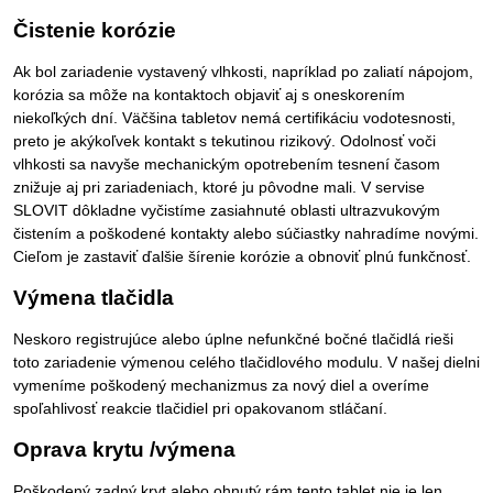
Čistenie korózie
Ak bol zariadenie vystavený vlhkosti, napríklad po zaliatí nápojom,
korózia sa môže na kontaktoch objaviť aj s oneskorením
niekoľkých dní. Väčšina tabletov nemá certifikáciu vodotesnosti,
preto je akýkoľvek kontakt s tekutinou rizikový. Odolnosť voči
vlhkosti sa navyše mechanickým opotrebením tesnení časom
znižuje aj pri zariadeniach, ktoré ju pôvodne mali. V servise
SLOVIT dôkladne vyčistíme zasiahnuté oblasti ultrazvukovým
čistením a poškodené kontakty alebo súčiastky nahradíme novými.
Cieľom je zastaviť ďalšie šírenie korózie a obnoviť plnú funkčnosť.
Výmena tlačidla
Neskoro registrujúce alebo úplne nefunkčné bočné tlačidlá rieši
toto zariadenie výmenou celého tlačidlového modulu. V našej dielni
vymeníme poškodený mechanizmus za nový diel a overíme
spoľahlivosť reakcie tlačidiel pri opakovanom stláčaní.
Oprava krytu /výmena
Poškodený zadný kryt alebo ohnutý rám tento tablet nie je len