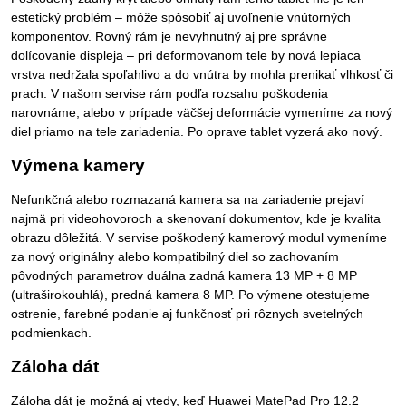
estetický problém – môže spôsobiť aj uvoľnenie vnútorných
komponentov. Rovný rám je nevyhnutný aj pre správne
dolícovanie displeja – pri deformovanom tele by nová lepiaca
vrstva nedržala spoľahlivo a do vnútra by mohla prenikať vlhkosť či
prach. V našom servise rám podľa rozsahu poškodenia
narovnáme, alebo v prípade väčšej deformácie vymeníme za nový
diel priamo na tele zariadenia. Po oprave tablet vyzerá ako nový.
Výmena kamery
Nefunkčná alebo rozmazaná kamera sa na zariadenie prejaví
najmä pri videohovoroch a skenovaní dokumentov, kde je kvalita
obrazu dôležitá. V servise poškodený kamerový modul vymeníme
za nový originálny alebo kompatibilný diel so zachovaním
pôvodných parametrov duálna zadná kamera 13 MP + 8 MP
(ultraširokouhlá), predná kamera 8 MP. Po výmene otestujeme
ostrenie, farebné podanie aj funkčnosť pri rôznych svetelných
podmienkach.
Záloha dát
Záloha dát je možná aj vtedy, keď Huawei MatePad Pro 12.2