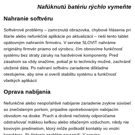
Nafúknutú batériu rýchlo vymeňte
Nahranie softvéru
Softvérové problémy – zamrznutá obrazovka, chybové hlásenia pri
štarte alebo nefunkčné aplikácie po aktualizácii – rieši tento tablet
opätovným nahraním firmvéru. V servise SLOVIT nahráme
originálny firmvér priamo od výrobcu, čím obnovíme funkčnosť
systému bez straty záruky na hardvérové komponenty. Pred
zásahom sa vždy snažíme, pokiaľ je to technicky možné, zachrániť
uložené dáta. Po nahraní softvéru zariadenie dôkladne
otestujeme, aby sme si overili stabilitu systému a funkčnosť
všetkých aplikácií.
Oprava nabíjania
Nefunkčné alebo nespoľahlivé nabíjanie zariadenie zvykne súvisieť
so znečisteným portom, prípadne opotrebovaným nabíjacím
obvodom na doske. Prach a drobné nečistoty odporúčame
odstraňovať mäkkou kefkou alebo stlačeným vzduchom, nikdy nie
kovovým predmetom, ktorý môže poškodiť kontakty vo vnútri
konektora. Ak čistenie problém nevyrieši, V servise