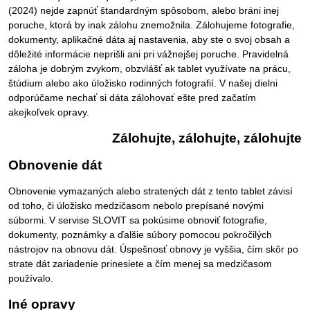
(2024) nejde zapnúť štandardným spôsobom, alebo bráni inej
poruche, ktorá by inak zálohu znemožnila. Zálohujeme fotografie,
dokumenty, aplikačné dáta aj nastavenia, aby ste o svoj obsah a
dôležité informácie neprišli ani pri vážnejšej poruche. Pravidelná
záloha je dobrým zvykom, obzvlášť ak tablet využívate na prácu,
štúdium alebo ako úložisko rodinných fotografií. V našej dielni
odporúčame nechať si dáta zálohovať ešte pred začatím
akejkoľvek opravy.
Zálohujte, zálohujte, zálohujte
Obnovenie dát
Obnovenie vymazaných alebo stratených dát z tento tablet závisí
od toho, či úložisko medzičasom nebolo prepísané novými
súbormi. V servise SLOVIT sa pokúsime obnoviť fotografie,
dokumenty, poznámky a ďalšie súbory pomocou pokročilých
nástrojov na obnovu dát. Úspešnosť obnovy je vyššia, čím skôr po
strate dát zariadenie prinesiete a čím menej sa medzičasom
používalo.
Iné opravy