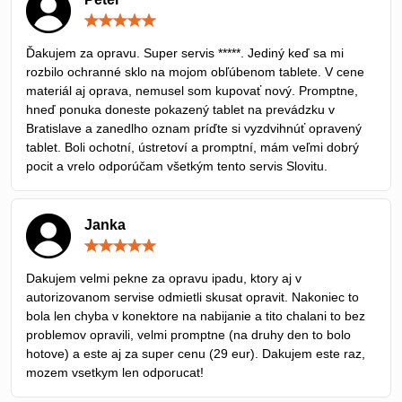
Hodnotenie:
5
/
Ďakujem za opravu. Super servis *****. Jediný keď sa mi
5
rozbilo ochranné sklo na mojom obľúbenom tablete. V cene
materiál aj oprava, nemusel som kupovať nový. Promptne,
hneď ponuka doneste pokazený tablet na prevádzku v
Bratislave a zanedlho oznam príďte si vyzdvihnúť opravený
tablet. Boli ochotní, ústretoví a promptní, mám veľmi dobrý
pocit a vrelo odporúčam všetkým tento servis Slovitu.
Janka
Hodnotenie:
5
/
Dakujem velmi pekne za opravu ipadu, ktory aj v
5
autorizovanom servise odmietli skusat opravit. Nakoniec to
bola len chyba v konektore na nabijanie a tito chalani to bez
problemov opravili, velmi promptne (na druhy den to bolo
hotove) a este aj za super cenu (29 eur). Dakujem este raz,
mozem vsetkym len odporucat!