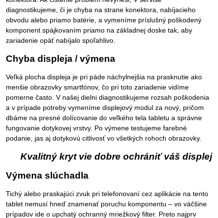
diagnostikujeme, či je chyba na strane konektora, nabíjacieho
obvodu alebo priamo batérie, a vymeníme príslušný poškodený
komponent spájkovaním priamo na základnej doske tak, aby
zariadenie opäť nabíjalo spoľahlivo.
Chyba displeja / výmena
Veľká plocha displeja je pri páde náchylnejšia na prasknutie ako
menšie obrazovky smartfónov, čo pri toto zariadenie vidíme
pomerne často. V našej dielni diagnostikujeme rozsah poškodenia
a v prípade potreby vymeníme displejový modul za nový, pričom
dbáme na presné dolícovanie do veľkého tela tabletu a správne
fungovanie dotykovej vrstvy. Po výmene testujeme farebné
podanie, jas aj dotykovú citlivosť vo všetkých rohoch obrazovky.
Kvalitný kryt vie dobre ochrániť váš displej
Výmena slúchadla
Tichý alebo praskajúci zvuk pri telefonovaní cez aplikácie na tento
tablet nemusí hneď znamenať poruchu komponentu – vo väčšine
prípadov ide o upchatý ochranný mriežkový filter. Preto najprv