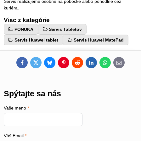
Servis realizujeme osobne na pobočke alebo pohodlne cez
kuriéra.
Viac z kategórie
PONUKA
Servis Tabletov
Servis Huawei tablet
Servis Huawei MatePad
Facebook
Twitter
Bluesky
Pinterest
Reddit
LinkedIn
WhatsApp
E-
mail
Spýtajte sa nás
Vaše meno
*
Váš Email
*