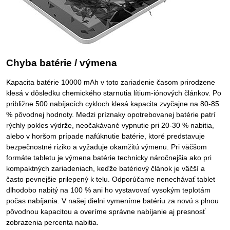
Chyba batérie / výmena
Kapacita batérie 10000 mAh v toto zariadenie časom prirodzene
klesá v dôsledku chemického starnutia lítium-iónových článkov. Po
približne 500 nabíjacích cykloch klesá kapacita zvyčajne na 80-85
% pôvodnej hodnoty. Medzi príznaky opotrebovanej batérie patrí
rýchly pokles výdrže, neočakávané vypnutie pri 20-30 % nabitia,
alebo v horšom prípade nafúknutie batérie, ktoré predstavuje
bezpečnostné riziko a vyžaduje okamžitú výmenu. Pri väčšom
formáte tabletu je výmena batérie technicky náročnejšia ako pri
kompaktných zariadeniach, keďže batériový článok je väčší a
často pevnejšie prilepený k telu. Odporúčame nenechávať tablet
dlhodobo nabitý na 100 % ani ho vystavovať vysokým teplotám
počas nabíjania. V našej dielni vymeníme batériu za novú s plnou
pôvodnou kapacitou a overíme správne nabíjanie aj presnosť
zobrazenia percenta nabitia.