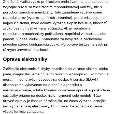
Zhoršená kvalita zvuku pri hlasitom prehrávaní na toto zariadenie
zvyčajne súvisí so znečistením reproduktorovej mriežky, nie s
poruchou samotnej membrány. Toto zariadenie využíva osem
reproduktorov (vysoko- a nízkofrekvenčné), preto pristupujeme
najprv k čisteniu, ktoré dokáže výrazne zlepšiť kvalitu aj hlasitosť
zvuku bez nutnosti výmeny súčiastky. Ak je membrána
reproduktora mechanicky poškodená, napríklad vlhkosťou alebo
pádom, V našej dielni ju vymeníme za nový diel a zachováme
pôvodnú stereo konfiguráciu zvuku. Po oprave testujeme zvuk pri
rôznych úrovniach hlasitosti.
Oprava elektroniky
Zložitejšie elektronické chyby, napríklad po vniknutí vlhkosti alebo
páde, diagnostikujeme pri tento tablet mikroskopickou kontrolou a
meraním jednotlivých obvodov na doske. V servise SLOVIT
disponujeme vybavením na presnú diagnostiku a
mikrospájkovanie, vďaka ktorému dokážeme opraviť aj poškodené
súčiastky priamo na doske, nielen vymeniť celé moduly. Táto
úroveň opravy je časovo náročnejšia, no často výrazne lacnejšia
než výmena celej elektroniky. Po oprave dôkladne otestujeme
všetky funkcie zariadenia.