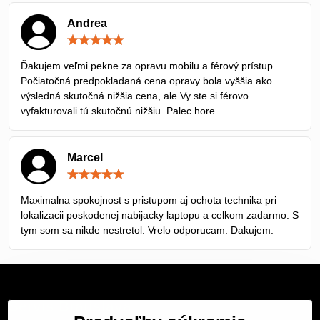
Andrea
Hodnotenie:
5
/
Ďakujem veľmi pekne za opravu mobilu a férový prístup.
5
Počiatočná predpokladaná cena opravy bola vyššia ako
výsledná skutočná nižšia cena, ale Vy ste si férovo
vyfakturovali tú skutočnú nižšiu. Palec hore
Marcel
Hodnotenie:
5
/
Maximalna spokojnost s pristupom aj ochota technika pri
5
lokalizacii poskodenej nabijacky laptopu a celkom zadarmo. S
tym som sa nikde nestretol. Vrelo odporucam. Dakujem.
Servis Bratislava