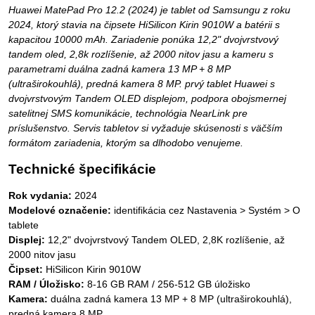
Huawei MatePad Pro 12.2 (2024) je tablet od Samsungu z roku
2024, ktorý stavia na čipsete HiSilicon Kirin 9010W a batérii s
kapacitou 10000 mAh. Zariadenie ponúka 12,2" dvojvrstvový
tandem oled, 2,8k rozlíšenie, až 2000 nitov jasu a kameru s
parametrami duálna zadná kamera 13 MP + 8 MP
(ultraširokouhlá), predná kamera 8 MP. prvý tablet Huawei s
dvojvrstvovým Tandem OLED displejom, podpora obojsmernej
satelitnej SMS komunikácie, technológia NearLink pre
príslušenstvo. Servis tabletov si vyžaduje skúsenosti s väčším
formátom zariadenia, ktorým sa dlhodobo venujeme.
Technické špecifikácie
Rok vydania:
2024
Modelové označenie:
identifikácia cez Nastavenia > Systém > O
tablete
Displej:
12,2" dvojvrstvový Tandem OLED, 2,8K rozlíšenie, až
2000 nitov jasu
Čipset:
HiSilicon Kirin 9010W
RAM / Úložisko:
8-16 GB RAM / 256-512 GB úložisko
Kamera:
duálna zadná kamera 13 MP + 8 MP (ultraširokouhlá),
predná kamera 8 MP