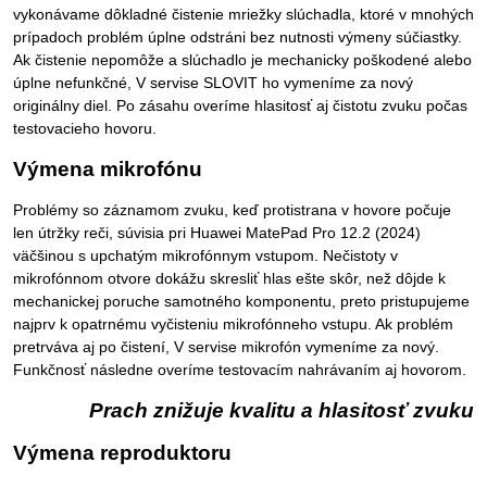
vykonávame dôkladné čistenie mriežky slúchadla, ktoré v mnohých
prípadoch problém úplne odstráni bez nutnosti výmeny súčiastky.
Ak čistenie nepomôže a slúchadlo je mechanicky poškodené alebo
úplne nefunkčné, V servise SLOVIT ho vymeníme za nový
originálny diel. Po zásahu overíme hlasitosť aj čistotu zvuku počas
testovacieho hovoru.
Výmena mikrofónu
Problémy so záznamom zvuku, keď protistrana v hovore počuje
len útržky reči, súvisia pri Huawei MatePad Pro 12.2 (2024)
väčšinou s upchatým mikrofónnym vstupom. Nečistoty v
mikrofónnom otvore dokážu skresliť hlas ešte skôr, než dôjde k
mechanickej poruche samotného komponentu, preto pristupujeme
najprv k opatrnému vyčisteniu mikrofónneho vstupu. Ak problém
pretrváva aj po čistení, V servise mikrofón vymeníme za nový.
Funkčnosť následne overíme testovacím nahrávaním aj hovorom.
Prach znižuje kvalitu a hlasitosť zvuku
Výmena reproduktoru