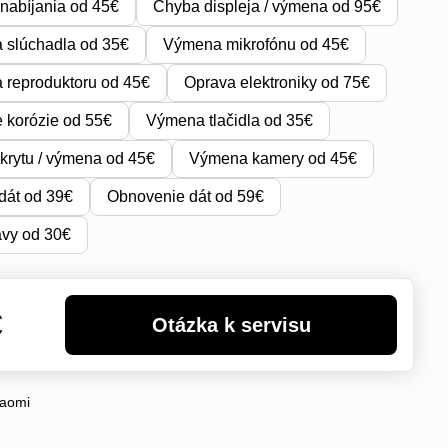
nabíjania od 45€
Chyba displeja / výmena od 95€
 slúchadla od 35€
Výmena mikrofónu od 45€
reproduktoru od 45€
Oprava elektroniky od 75€
e korózie od 55€
Výmena tlačidla od 35€
krytu / výmena od 45€
Výmena kamery od 45€
dát od 39€
Obnovenie dát od 59€
avy od 30€
€
iaomi