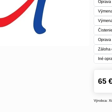
Oprava 
Výmena
Výmena 
Čisteni
Oprava 
Záloha 
Iné opr
65 
Výrobca:
X