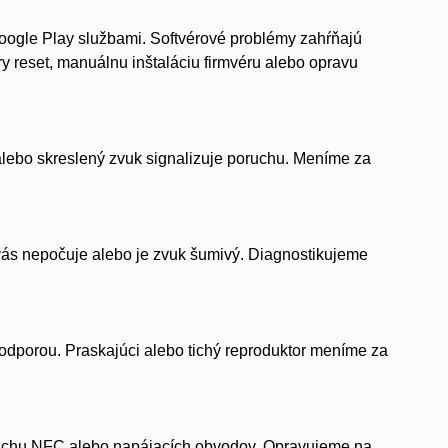
ogle Play službami. Softvérové problémy zahŕňajú
y reset, manuálnu inštaláciu firmvéru alebo opravu
alebo skreslený zvuk signalizuje poruchu. Meníme za
 vás nepočuje alebo je zvuk šumivý. Diagnostikujeme
odporou. Praskajúci alebo tichý reproduktor meníme za
oruchu NFC alebo napájacích obvodov. Opravujeme na