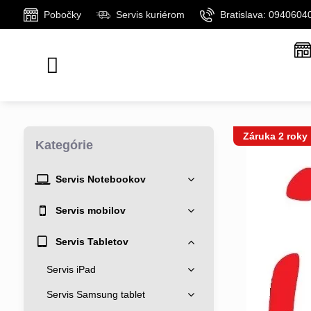
Pobočky
Servis kuriérom
Bratislava: 0940604
Záruka 2 roky
Kategórie
Servis Notebookov
Servis mobilov
Servis Tabletov
Servis iPad
Servis Samsung tablet