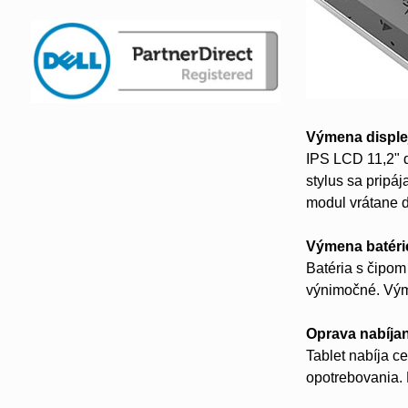
Výmena disple
IPS LCD 11,2" 
stylus sa pripá
modul vrátane d
Výmena batéri
Batéria s čipo
výnimočné. Výme
Oprava nabíja
Tablet nabíja c
opotrebovania.