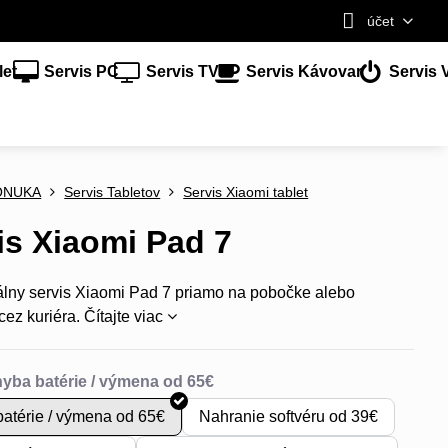
účet
let
Servis PC
Servis TV
Servis Kávovar
Servis 
ONUKA
Servis Tabletov
Servis Xiaomi tablet
is Xiaomi Pad 7
álny servis Xiaomi Pad 7 priamo na pobočke alebo
cez kuriéra.
Čítajte viac
atérie / výmena od 65€
Nahranie softvéru od 39€