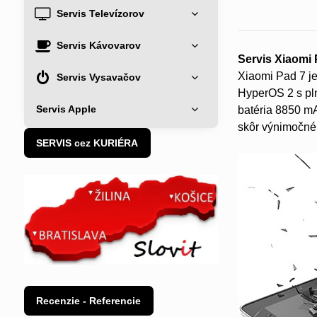
Servis Televízorov
Servis Kávovarov
Servis Xiaomi 
Xiaomi Pad 7 j
Servis Vysavačov
HyperOS 2 s pl
Servis Apple
batéria 8850 m
skôr výnimočné
SERVIS cez KURIÉRA
Recenzie - Referencie