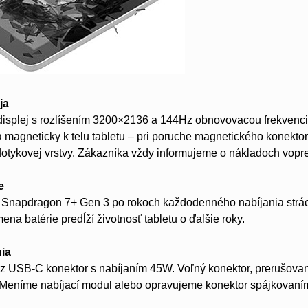
ja
displej s rozlíšením 3200×2136 a 144Hz obnovovacou frekvenci
ja magneticky k telu tabletu – pri poruche magnetického konekt
otykovej vrstvy. Zákazníka vždy informujeme o nákladoch vopr
e
m Snapdragon 7+ Gen 3 po rokoch každodenného nabíjania strác
na batérie predĺží životnosť tabletu o ďalšie roky.
nia
ez USB-C konektor s nabíjaním 45W. Voľný konektor, prerušované
 Meníme nabíjací modul alebo opravujeme konektor spájkovaní