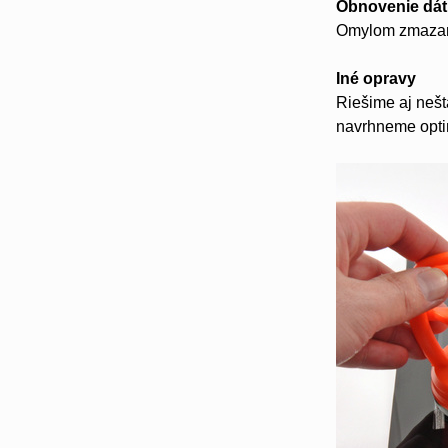
Obnovenie dát
Omylom zmazané
Iné opravy
Riešime aj nešt
navrhneme opti