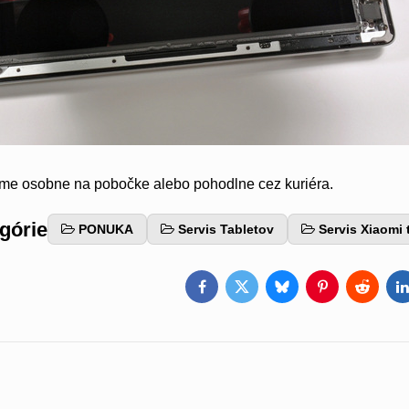
eme osobne na pobočke alebo pohodlne cez kuriéra.
egórie
PONUKA
Servis Tabletov
Servis Xiaomi 
Facebook
Twitter
Bluesky
Pinterest
Reddit
L