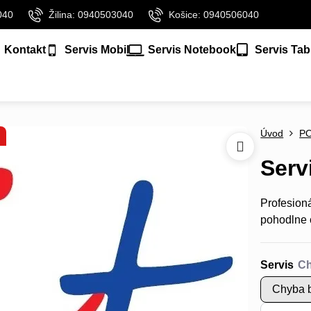
040
Žilina: 0940503040
Košice: 0940506040
Kontakt
Servis Mobil
Servis Notebook
Servis Tab
Úvod
P
Serv
Profesion
pohodlne 
Servis
Chyba b