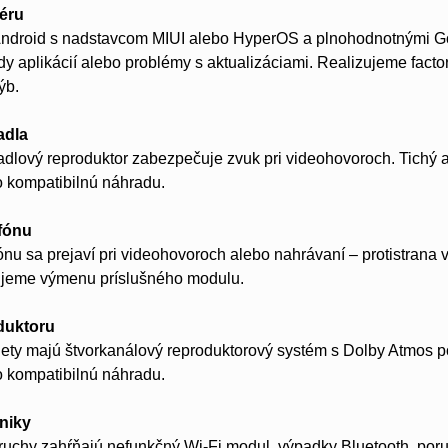
véru
 Android s nadstavcom MIUI alebo HyperOS a plnohodnotnými Go
y aplikácií alebo problémy s aktualizáciami. Realizujeme factor
ýb.
adla
dlový reproduktor zabezpečuje zvuk pri videohovoroch. Tichý 
o kompatibilnú náhradu.
fónu
nu sa prejaví pri videohovoroch alebo nahrávaní – protistrana
zujeme výmenu príslušného modulu.
duktoru
ety majú štvorkanálový reproduktorový systém s Dolby Atmos p
o kompatibilnú náhradu.
niky
oruchy zahŕňajú nefunkčný Wi-Fi modul, výpadky Bluetooth, p