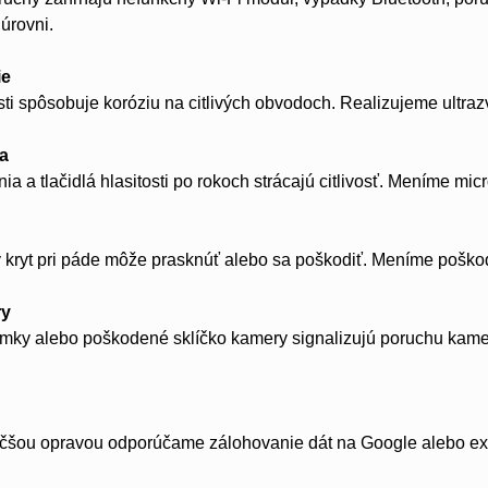
úrovni.
ie
sti spôsobuje koróziu na citlivých obvodoch. Realizujeme ultra
la
ia a tlačidlá hlasitosti po rokoch strácajú citlivosť. Meníme mic
 kryt pri páde môže prasknúť alebo sa poškodiť. Meníme poškod
ry
ky alebo poškodené sklíčko kamery signalizujú poruchu kame
čšou opravou odporúčame zálohovanie dát na Google alebo ext