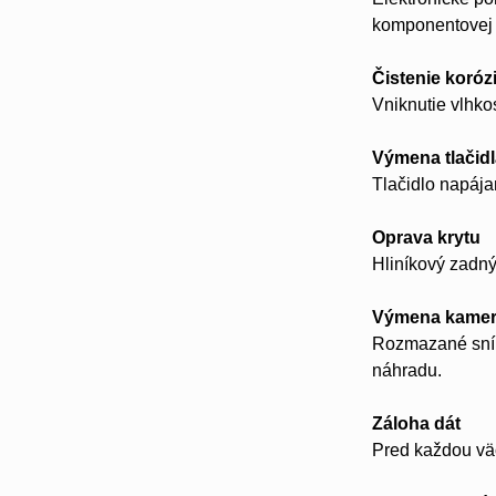
komponentovej 
Čistenie koróz
Vniknutie vlhko
Výmena tlačid
Tlačidlo napájan
Oprava krytu
Hliníkový zadný
Výmena kame
Rozmazané sním
náhradu.
Záloha dát
Pred každou vä