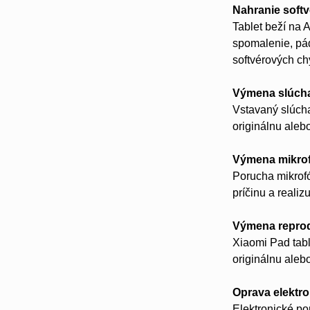
Nahranie soft
Tablet beží na
spomalenie, pád
softvérových ch
Výmena slúch
Vstavaný slúcha
originálnu aleb
Výmena mikro
Porucha mikrofó
príčinu a reali
Výmena repro
Xiaomi Pad tabl
originálnu aleb
Oprava elektro
Elektronické p