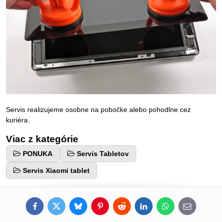
Servis realizujeme osobne na pobočke alebo pohodlne cez
kuriéra.
Viac z kategórie
PONUKA
Servis Tabletov
Servis Xiaomi tablet
Facebook
Twitter
Bluesky
Pinterest
Reddit
LinkedIn
WhatsApp
E-
mail