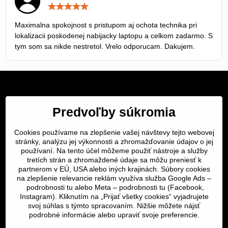
Hodnotenie:
5
/
Maximalna spokojnost s pristupom aj ochota technika pri
5
lokalizacii poskodenej nabijacky laptopu a celkom zadarmo. S
tym som sa nikde nestretol. Vrelo odporucam. Dakujem.
Servis Bratislava
Predvoľby súkromia
Servis Žilina
Cookies používame na zlepšenie vašej návštevy tejto webovej
Servis Košice
stránky, analýzu jej výkonnosti a zhromažďovanie údajov o jej
používaní. Na tento účel môžeme použiť nástroje a služby
tretích strán a zhromaždené údaje sa môžu preniesť k
Dôležité odkazy
partnerom v EÚ, USA alebo iných krajinách. Súbory cookies
na zlepšenie relevancie reklám využíva služba Google Ads –
podrobnosti tu
alebo Meta –
podrobnosti tu
(Facebook,
SERVIS KURIÉROM
Instagram). Kliknutím na „Prijať všetky cookies“ vyjadrujete
svoj súhlas s týmto spracovaním. Nižšie môžete nájsť
podrobné informácie alebo upraviť svoje preferencie.
Servis a oprava | slovit.sk