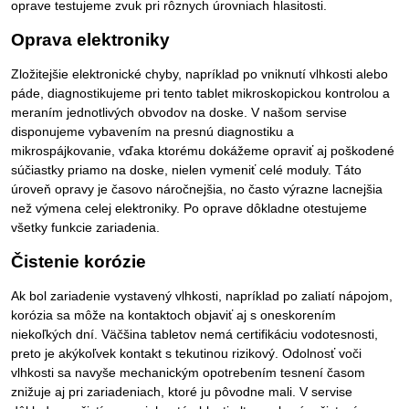
oprave testujeme zvuk pri rôznych úrovniach hlasitosti.
Oprava elektroniky
Zložitejšie elektronické chyby, napríklad po vniknutí vlhkosti alebo
páde, diagnostikujeme pri tento tablet mikroskopickou kontrolou a
meraním jednotlivých obvodov na doske. V našom servise
disponujeme vybavením na presnú diagnostiku a
mikrospájkovanie, vďaka ktorému dokážeme opraviť aj poškodené
súčiastky priamo na doske, nielen vymeniť celé moduly. Táto
úroveň opravy je časovo náročnejšia, no často výrazne lacnejšia
než výmena celej elektroniky. Po oprave dôkladne otestujeme
všetky funkcie zariadenia.
Čistenie korózie
Ak bol zariadenie vystavený vlhkosti, napríklad po zaliatí nápojom,
korózia sa môže na kontaktoch objaviť aj s oneskorením
niekoľkých dní. Väčšina tabletov nemá certifikáciu vodotesnosti,
preto je akýkoľvek kontakt s tekutinou rizikový. Odolnosť voči
vlhkosti sa navyše mechanickým opotrebením tesnení časom
znižuje aj pri zariadeniach, ktoré ju pôvodne mali. V servise