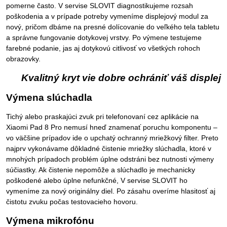
pomerne často. V servise SLOVIT diagnostikujeme rozsah
poškodenia a v prípade potreby vymeníme displejový modul za
nový, pričom dbáme na presné dolícovanie do veľkého tela tabletu
a správne fungovanie dotykovej vrstvy. Po výmene testujeme
farebné podanie, jas aj dotykovú citlivosť vo všetkých rohoch
obrazovky.
Kvalitný kryt vie dobre ochrániť váš displej
Výmena slúchadla
Tichý alebo praskajúci zvuk pri telefonovaní cez aplikácie na
Xiaomi Pad 8 Pro nemusí hneď znamenať poruchu komponentu –
vo väčšine prípadov ide o upchatý ochranný mriežkový filter. Preto
najprv vykonávame dôkladné čistenie mriežky slúchadla, ktoré v
mnohých prípadoch problém úplne odstráni bez nutnosti výmeny
súčiastky. Ak čistenie nepomôže a slúchadlo je mechanicky
poškodené alebo úplne nefunkčné, V servise SLOVIT ho
vymeníme za nový originálny diel. Po zásahu overíme hlasitosť aj
čistotu zvuku počas testovacieho hovoru.
Výmena mikrofónu