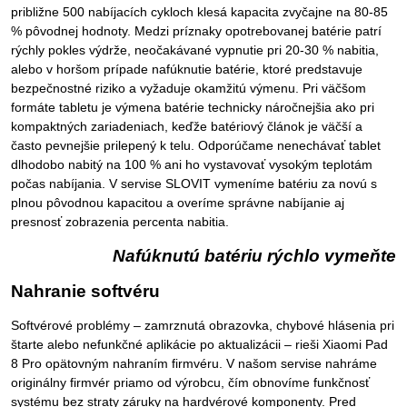
približne 500 nabíjacích cykloch klesá kapacita zvyčajne na 80-85
% pôvodnej hodnoty. Medzi príznaky opotrebovanej batérie patrí
rýchly pokles výdrže, neočakávané vypnutie pri 20-30 % nabitia,
alebo v horšom prípade nafúknutie batérie, ktoré predstavuje
bezpečnostné riziko a vyžaduje okamžitú výmenu. Pri väčšom
formáte tabletu je výmena batérie technicky náročnejšia ako pri
kompaktných zariadeniach, keďže batériový článok je väčší a
často pevnejšie prilepený k telu. Odporúčame nenechávať tablet
dlhodobo nabitý na 100 % ani ho vystavovať vysokým teplotám
počas nabíjania. V servise SLOVIT vymeníme batériu za novú s
plnou pôvodnou kapacitou a overíme správne nabíjanie aj
presnosť zobrazenia percenta nabitia.
Nafúknutú batériu rýchlo vymeňte
Nahranie softvéru
Softvérové problémy – zamrznutá obrazovka, chybové hlásenia pri
štarte alebo nefunkčné aplikácie po aktualizácii – rieši Xiaomi Pad
8 Pro opätovným nahraním firmvéru. V našom servise nahráme
originálny firmvér priamo od výrobcu, čím obnovíme funkčnosť
systému bez straty záruky na hardvérové komponenty. Pred