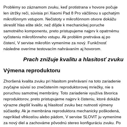
Problémy so záznamom zvuku, keď protistrana v hovore počuje
len útržky reči, súvisia pri Xiaomi Pad 8 Pro väčšinou s upchatým
mikrofónnym vstupom. Nečistoty v mikrofónnom otvore dokážu
skresliť hlas ešte skôr, než dôjde k mechanickej poruche
samotného komponentu, preto pristupujeme najprv k opatrnému
vyčisteniu mikrofónneho vstupu. Ak problém pretrváva aj po
čistení, V servise mikrofón vymeníme za nový. Funkčnosť
následne overíme testovacím nahrávaním aj hovorom.
Prach znižuje kvalitu a hlasitosť zvuku
Výmena reproduktoru
Zhoršená kvalita zvuku pri hlasitom prehrávaní na toto zariadenie
zvyčajne súvisí so znečistením reproduktorovej mriežky, nie s
poruchou samotnej membrány. Toto zariadenie využíva štvorica
reproduktorov, preto pristupujeme najprv k čisteniu, ktoré dokáže
výrazne zlepšiť kvalitu aj hlasitosť zvuku bez nutnosti výmeny
súčiastky. Ak je membrána reproduktora mechanicky poškodená,
napríklad vlhkosťou alebo pádom, V servise SLOVIT ju vymeníme
za nový diel a zachováme pôvodnú stereo konfiguráciu zvuku. Po