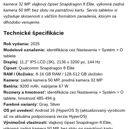
kamera 32 MP. vlajkový čipset Snapdragon 8 Elite, výkonná zadná
kamera 50 MP, bez slotu na pamäťovú kartu. Servis tabletov si
vyžaduje skúsenosti s väčším formátom zariadenia, ktorým sa
dlhodobo venujeme.
Technické špecifikácie
Rok vydania:
2025
Modelové označenie:
identifikácia cez Nastavenia > Systém > O
tablete
Displej:
11,2" IPS LCD (3K), 2136 x 3200 px, 144 Hz
Čipset:
Qualcomm Snapdragon 8 Elite
RAM / Úložisko:
8-16 GB RAM / 128-512 GB úložisko
Kamera:
zadná kamera 50 MP, predná kamera 32 MP
Batéria:
9200 mAh, nabíjanie 67 W
Rozmery a hmotnosť:
identifikácia cez Nastavenia > Systém > O
tablete, hmotnosť 485-494 g
Farebné varianty:
Gray, Silver
OS pri uvedení:
Android 16 (HyperOS 3) (aktualizovaný výrobcom
až na aktuálna podporovaná verzia HyperOS)
Výnimočné vlastnosti:
vlajkový čipset Snapdragon 8 Elite,
výkonná zadná kamera 50 MP, bez slotu na pamäťovú kartu