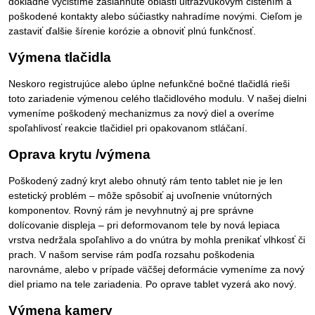
dôkladne vyčistíme zasiahnuté oblasti ultrazvukovým čistením a
poškodené kontakty alebo súčiastky nahradíme novými. Cieľom je
zastaviť ďalšie šírenie korózie a obnoviť plnú funkčnosť.
Výmena tlačidla
Neskoro registrujúce alebo úplne nefunkčné bočné tlačidlá rieši
toto zariadenie výmenou celého tlačidlového modulu. V našej dielni
vymeníme poškodený mechanizmus za nový diel a overíme
spoľahlivosť reakcie tlačidiel pri opakovanom stláčaní.
Oprava krytu /výmena
Poškodený zadný kryt alebo ohnutý rám tento tablet nie je len
estetický problém – môže spôsobiť aj uvoľnenie vnútorných
komponentov. Rovný rám je nevyhnutný aj pre správne
dolícovanie displeja – pri deformovanom tele by nová lepiaca
vrstva nedržala spoľahlivo a do vnútra by mohla prenikať vlhkosť či
prach. V našom servise rám podľa rozsahu poškodenia
narovnáme, alebo v prípade väčšej deformácie vymeníme za nový
diel priamo na tele zariadenia. Po oprave tablet vyzerá ako nový.
Výmena kamery