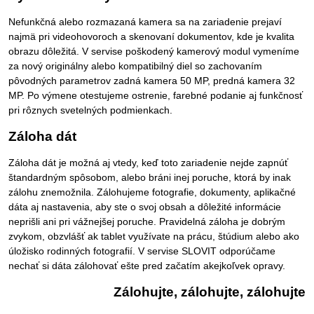
Nefunkčná alebo rozmazaná kamera sa na zariadenie prejaví
najmä pri videohovoroch a skenovaní dokumentov, kde je kvalita
obrazu dôležitá. V servise poškodený kamerový modul vymeníme
za nový originálny alebo kompatibilný diel so zachovaním
pôvodných parametrov zadná kamera 50 MP, predná kamera 32
MP. Po výmene otestujeme ostrenie, farebné podanie aj funkčnosť
pri rôznych svetelných podmienkach.
Záloha dát
Záloha dát je možná aj vtedy, keď toto zariadenie nejde zapnúť
štandardným spôsobom, alebo bráni inej poruche, ktorá by inak
zálohu znemožnila. Zálohujeme fotografie, dokumenty, aplikačné
dáta aj nastavenia, aby ste o svoj obsah a dôležité informácie
neprišli ani pri vážnejšej poruche. Pravidelná záloha je dobrým
zvykom, obzvlášť ak tablet využívate na prácu, štúdium alebo ako
úložisko rodinných fotografií. V servise SLOVIT odporúčame
nechať si dáta zálohovať ešte pred začatím akejkoľvek opravy.
Zálohujte, zálohujte, zálohujte