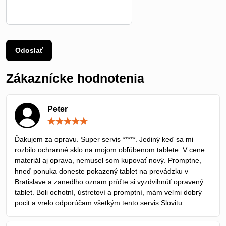
Odoslať
Zákaznícke hodnotenia
Peter
Hodnotenie:
5
/
Ďakujem za opravu. Super servis *****. Jediný keď sa mi
5
rozbilo ochranné sklo na mojom obľúbenom tablete. V cene
materiál aj oprava, nemusel som kupovať nový. Promptne,
hneď ponuka doneste pokazený tablet na prevádzku v
Bratislave a zanedlho oznam príďte si vyzdvihnúť opravený
tablet. Boli ochotní, ústretoví a promptní, mám veľmi dobrý
pocit a vrelo odporúčam všetkým tento servis Slovitu.