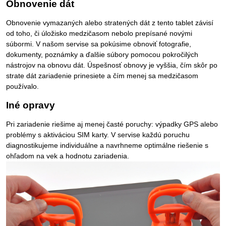
Obnovenie dát
Obnovenie vymazaných alebo stratených dát z tento tablet závisí
od toho, či úložisko medzičasom nebolo prepísané novými
súbormi. V našom servise sa pokúsime obnoviť fotografie,
dokumenty, poznámky a ďalšie súbory pomocou pokročilých
nástrojov na obnovu dát. Úspešnosť obnovy je vyššia, čím skôr po
strate dát zariadenie prinesiete a čím menej sa medzičasom
používalo.
Iné opravy
Pri zariadenie riešime aj menej časté poruchy: výpadky GPS alebo
problémy s aktiváciou SIM karty. V servise každú poruchu
diagnostikujeme individuálne a navrhneme optimálne riešenie s
ohľadom na vek a hodnotu zariadenia.