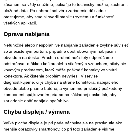
zásahom sa vždy snažíme, pokiaľ je to technicky možné, zachrániť
uložené dáta. Po nahraní softvéru zariadenie dôkladne
otestujeme, aby sme si overili stabilitu systému a funkčnosť
všetkých aplikácií.
Oprava nabíjania
Nefunkčné alebo nespoľahlivé nabíjanie zariadenie zvykne súvisieť
so znečisteným portom, prípadne opotrebovaným nabíjacím
obvodom na doske. Prach a drobné nečistoty odporúčame
odstraňovať mäkkou kefkou alebo stlačeným vzduchom, nikdy nie
kovovým predmetom, ktorý môže poškodiť kontakty vo vnútri
konektora. Ak čistenie problém nevyrieši, V servise
diagnostikujeme, či je chyba na strane konektora, nabíjacieho
obvodu alebo priamo batérie, a vymeníme príslušný poškodený
komponent spájkovaním priamo na základnej doske tak, aby
zariadenie opäť nabíjalo spoľahlivo.
Chyba displeja / výmena
Veľká plocha displeja je pri páde náchylnejšia na prasknutie ako
menšie obrazovky smartfónov, čo pri toto zariadenie vidíme