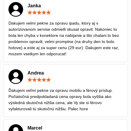
Janka
Hodnotenie:
5
/
Dakujem velmi pekne za opravu ipadu, ktory aj v
5
autorizovanom servise odmietli skusat opravit. Nakoniec to
bola len chyba v konektore na nabijanie a tito chalani to bez
problemov opravili, velmi promptne (na druhy den to bolo
hotove) a este aj za super cenu (29 eur). Dakujem este raz,
mozem vsetkym len odporucat!
Andrea
Hodnotenie:
5
/
Ďakujem veľmi pekne za opravu mobilu a férový prístup.
5
Počiatočná predpokladaná cena opravy bola vyššia ako
výsledná skutočná nižšia cena, ale Vy ste si férovo
vyfakturovali tú skutočnú nižšiu. Palec hore
Marcel