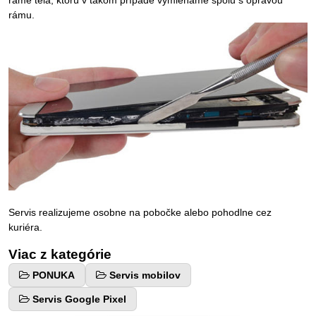
ráme tela, ktorú v takom prípade vymieňame spolu s opravou
rámu.
Servis realizujeme osobne na pobočke alebo pohodlne cez
kuriéra.
Viac z kategórie
PONUKA
Servis mobilov
Servis Google Pixel