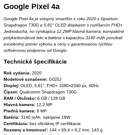
Google Pixel 4a
Google Pixel 4a je vstupný smartfón z roku 2020 s čipsetom
Snapdragon 730G a 5,81" OLED displejom s rozlíšením FHD+.
Jednoduchá, no vynikajúca 12,2MP hlavná kamera, kompaktné
polykarbonátové telo a batéria s kapacitou 3140 mAh ponúkali
excelentný pomer výkonu a ceny s garantovanou rýchlou
softvérovou podporou od Googlu.
Technické špecifikácie
Rok vydania:
2020
Modelové označenie:
G025J
Displej:
OLED, 5,81", FHD+ 1080×2340 px, 60Hz
Čipset:
Qualcomm Snapdragon 730G
RAM / Úložisko:
6 GB / 128 GB
Hlavná kamera:
12,2 MP
Predná kamera:
8 MP
Batéria:
3140 mAh, nabíjanie 18W
Certifikácia:
bez oficiálnej IP certifikácie
Rozmery a hmotnosť:
144 × 69,4 × 8,2 mm, 143 g