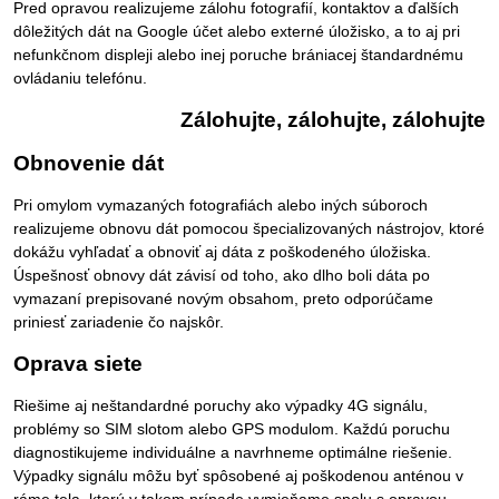
Pred opravou realizujeme zálohu fotografií, kontaktov a ďalších
dôležitých dát na Google účet alebo externé úložisko, a to aj pri
nefunkčnom displeji alebo inej poruche brániacej štandardnému
ovládaniu telefónu.
Zálohujte, zálohujte, zálohujte
Obnovenie dát
Pri omylom vymazaných fotografiách alebo iných súboroch
realizujeme obnovu dát pomocou špecializovaných nástrojov, ktoré
dokážu vyhľadať a obnoviť aj dáta z poškodeného úložiska.
Úspešnosť obnovy dát závisí od toho, ako dlho boli dáta po
vymazaní prepisované novým obsahom, preto odporúčame
priniesť zariadenie čo najskôr.
Oprava siete
Riešime aj neštandardné poruchy ako výpadky 4G signálu,
problémy so SIM slotom alebo GPS modulom. Každú poruchu
diagnostikujeme individuálne a navrhneme optimálne riešenie.
Výpadky signálu môžu byť spôsobené aj poškodenou anténou v