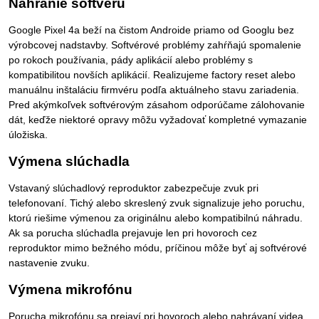
Nahranie softvéru
Google Pixel 4a beží na čistom Androide priamo od Googlu bez
výrobcovej nadstavby. Softvérové problémy zahŕňajú spomalenie
po rokoch používania, pády aplikácií alebo problémy s
kompatibilitou novších aplikácií. Realizujeme factory reset alebo
manuálnu inštaláciu firmvéru podľa aktuálneho stavu zariadenia.
Pred akýmkoľvek softvérovým zásahom odporúčame zálohovanie
dát, keďže niektoré opravy môžu vyžadovať kompletné vymazanie
úložiska.
Výmena slúchadla
Vstavaný slúchadlový reproduktor zabezpečuje zvuk pri
telefonovaní. Tichý alebo skreslený zvuk signalizuje jeho poruchu,
ktorú riešime výmenou za originálnu alebo kompatibilnú náhradu.
Ak sa porucha slúchadla prejavuje len pri hovoroch cez
reproduktor mimo bežného módu, príčinou môže byť aj softvérové
nastavenie zvuku.
Výmena mikrofónu
Porucha mikrofónu sa prejaví pri hovoroch alebo nahrávaní videa,