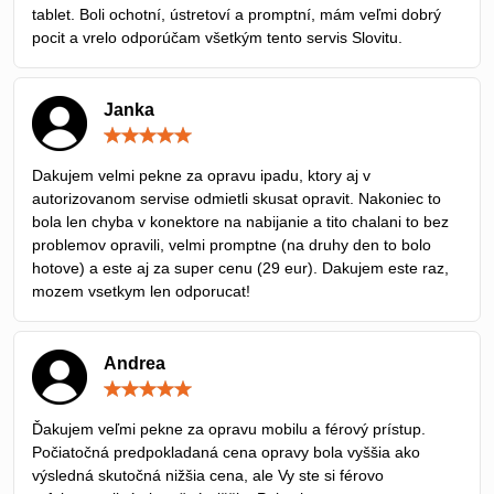
tablet. Boli ochotní, ústretoví a promptní, mám veľmi dobrý
pocit a vrelo odporúčam všetkým tento servis Slovitu.
Janka
Hodnotenie:
5
/
Dakujem velmi pekne za opravu ipadu, ktory aj v
5
autorizovanom servise odmietli skusat opravit. Nakoniec to
bola len chyba v konektore na nabijanie a tito chalani to bez
problemov opravili, velmi promptne (na druhy den to bolo
hotove) a este aj za super cenu (29 eur). Dakujem este raz,
mozem vsetkym len odporucat!
Andrea
Hodnotenie:
5
/
Ďakujem veľmi pekne za opravu mobilu a férový prístup.
5
Počiatočná predpokladaná cena opravy bola vyššia ako
výsledná skutočná nižšia cena, ale Vy ste si férovo