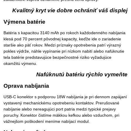
Kvalitný kryt vie dobre ochrániť váš displej
Výmena batérie
Batéria s kapacitou 3140 mAh po rokoch každodenného nabíjania
klesá pod 70 percent pôvodnej kapacity, keďže ide o zariadenie
staršie ako päť rokov. Medzi príznaky opotrebenia patrí výrazný
pokles výdrže, náhle vypínanie pri nízkom nabití alebo nafúknutie
tela batérie predstavujúce bezpečnostné riziko vyžadujúce
okamžitú výmenu.
Nafúknutú batériu rýchlo vymeňte
Oprava nabíjania
USB-C konektor s podporou 18W nabíjania je pri dennom zapájaní
vystavený mechanickému opotrebeniu kontaktov. Prerušované
nabíjanie alebo nereagujúci port patria medzi typické prejavy
poruchy. Konektor čistíme mäkkou kefkou alebo vzduchom, pri
vážnejšom poškodení meníme nabíjací modul.