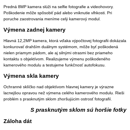
Predná 8MP kamera slúži na selfie fotografie a videohovory.
Poškodenie môže spôsobiť pád alebo vniknutie vlhkosti. Pri
poruche zaostrovania meníme celý kamerový modul.
Výmena zadnej kamery
Hlavná 12,2MP kamera, ktorá vďaka výpočtovej fotografii dokázala
konkurovať drahším duálnym systémom, môže byť poškodená
nielen priamym pádom, ale aj silnými otrasmi bez priameho
kontaktu s objektívom. Realizujeme výmenu poškodeného
kamerového modulu a testujeme funkčnosť autofokusu.
Výmena skla kamery
Ochranné sklíčko nad objektívom hlavnej kamery je výrazne
lacnejšou opravou než výmena celého kamerového modulu. Rieši
problém s prasknutým sklom zhoršujúcim ostrosť fotografií.
S prasknutým sklom sú horšie fotky
Záloha dát