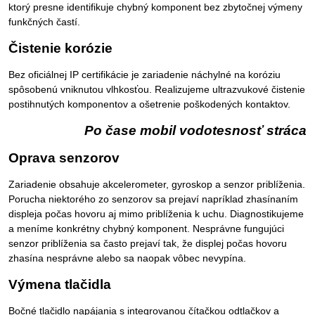
ktorý presne identifikuje chybný komponent bez zbytočnej výmeny
funkčných častí.
Čistenie korózie
Bez oficiálnej IP certifikácie je zariadenie náchylné na koróziu
spôsobenú vniknutou vlhkosťou. Realizujeme ultrazvukové čistenie
postihnutých komponentov a ošetrenie poškodených kontaktov.
Po čase mobil vodotesnosť stráca
Oprava senzorov
Zariadenie obsahuje akcelerometer, gyroskop a senzor priblíženia.
Porucha niektorého zo senzorov sa prejaví napríklad zhasínaním
displeja počas hovoru aj mimo priblíženia k uchu. Diagnostikujeme
a meníme konkrétny chybný komponent. Nesprávne fungujúci
senzor priblíženia sa často prejaví tak, že displej počas hovoru
zhasína nesprávne alebo sa naopak vôbec nevypína.
Výmena tlačidla
Bočné tlačidlo napájania s integrovanou čítačkou odtlačkov a