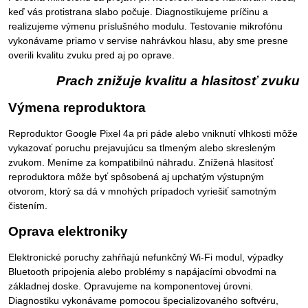
keď vás protistrana slabo počuje. Diagnostikujeme príčinu a
realizujeme výmenu príslušného modulu. Testovanie mikrofónu
vykonávame priamo v servise nahrávkou hlasu, aby sme presne
overili kvalitu zvuku pred aj po oprave.
Prach znižuje kvalitu a hlasitosť zvuku
Výmena reproduktora
Reproduktor Google Pixel 4a pri páde alebo vniknutí vlhkosti môže
vykazovať poruchu prejavujúcu sa tlmeným alebo skresleným
zvukom. Meníme za kompatibilnú náhradu. Znížená hlasitosť
reproduktora môže byť spôsobená aj upchatým výstupným
otvorom, ktorý sa dá v mnohých prípadoch vyriešiť samotným
čistením.
Oprava elektroniky
Elektronické poruchy zahŕňajú nefunkčný Wi-Fi modul, výpadky
Bluetooth pripojenia alebo problémy s napájacími obvodmi na
základnej doske. Opravujeme na komponentovej úrovni.
Diagnostiku vykonávame pomocou špecializovaného softvéru,