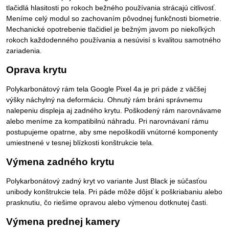
tlačidlá hlasitosti po rokoch bežného používania strácajú citlivosť.
Meníme celý modul so zachovaním pôvodnej funkčnosti biometrie.
Mechanické opotrebenie tlačidiel je bežným javom po niekoľkých
rokoch každodenného používania a nesúvisí s kvalitou samotného
zariadenia.
Oprava krytu
Polykarbonátový rám tela Google Pixel 4a je pri páde z väčšej
výšky náchylný na deformáciu. Ohnutý rám bráni správnemu
nalepeniu displeja aj zadného krytu. Poškodený rám narovnávame
alebo meníme za kompatibilnú náhradu. Pri narovnávaní rámu
postupujeme opatrne, aby sme nepoškodili vnútorné komponenty
umiestnené v tesnej blízkosti konštrukcie tela.
Výmena zadného krytu
Polykarbonátový zadný kryt vo variante Just Black je súčasťou
unibody konštrukcie tela. Pri páde môže dôjsť k poškriabaniu alebo
prasknutiu, čo riešime opravou alebo výmenou dotknutej časti.
Výmena prednej kamery