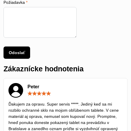
Požiadavka
*
Odoslať
Zákaznícke hodnotenia
Peter
Hodnotenie:
5
/
Ďakujem za opravu. Super servis *****. Jediný keď sa mi
5
rozbilo ochranné sklo na mojom obľúbenom tablete. V cene
materiál aj oprava, nemusel som kupovať nový. Promptne,
hneď ponuka doneste pokazený tablet na prevádzku v
Bratislave a zanedlho oznam príďte si vyzdvihnúť opravený