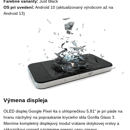
Farebné varianty:
Just Black
OS pri uvedení:
Android 10 (aktualizovaný výrobcom až na
Android 13)
Výmena displeja
OLED displej Google Pixel 4a s uhlopriečkou 5,81" je pri páde na
hranu náchylný na popraskanie krycieho skla Gorilla Glass 3.
Meníme kompletný displejový modul vrátane dotykovej vrstvy a
zákazníkovi vopred oznámime presnú cenu opravy.