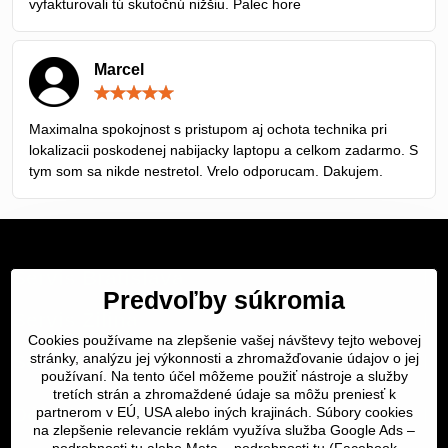
vyfakturovali tú skutočnú nižšiu. Palec hore
Marcel
Hodnotenie:
5
/
Maximalna spokojnost s pristupom aj ochota technika pri
5
lokalizacii poskodenej nabijacky laptopu a celkom zadarmo. S
tym som sa nikde nestretol. Vrelo odporucam. Dakujem.
Servis Bratislava
Predvoľby súkromia
Servis Žilina
Cookies používame na zlepšenie vašej návštevy tejto webovej
stránky, analýzu jej výkonnosti a zhromažďovanie údajov o jej
Servis Košice
používaní. Na tento účel môžeme použiť nástroje a služby
tretích strán a zhromaždené údaje sa môžu preniesť k
Dôležité odkazy
partnerom v EÚ, USA alebo iných krajinách. Súbory cookies
na zlepšenie relevancie reklám využíva služba Google Ads –