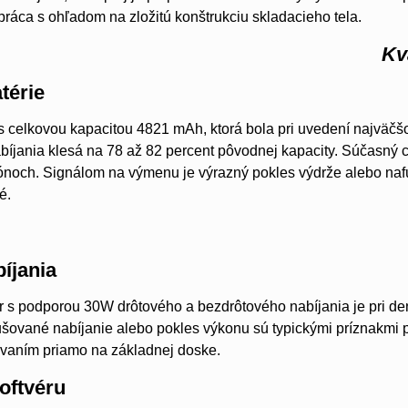
práca s ohľadom na zložitú konštrukciu skladacieho tela.
Kv
térie
s celkovou kapacitou 4821 mAh, ktorá bola pri uvedení najväčšo
bíjania klesá na 78 až 82 percent pôvodnej kapacity. Súčasný c
noch. Signálom na výmenu je výrazný pokles výdrže alebo nafúknu
é.
íjania
 s podporou 30W drôtového a bezdrôtového nabíjania je pri 
ušované nabíjanie alebo pokles výkonu sú typickými príznakmi
ovaním priamo na základnej doske.
oftvéru