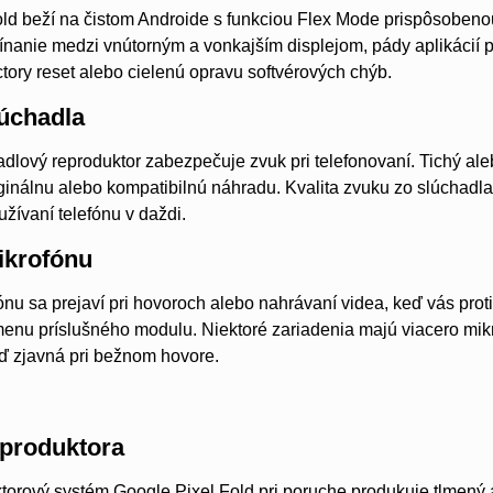
ld beží na čistom Androide s funkciou Flex Mode prispôsobeno
nanie medzi vnútorným a vonkajším displejom, pády aplikácií pr
tory reset alebo cielenú opravu softvérových chýb.
úchadla
dlový reproduktor zabezpečuje zvuk pri telefonovaní. Tichý aleb
inálnu alebo kompatibilnú náhradu. Kvalita zvuku zo slúchadla
užívaní telefónu v daždi.
krofónu
nu sa prejaví pri hovoroch alebo nahrávaní videa, keď vás prot
enu príslušného modulu. Niektoré zariadenia majú viacero mik
ď zjavná pri bežnom hovore.
produktora
ktorový systém Google Pixel Fold pri poruche produkuje tlmen