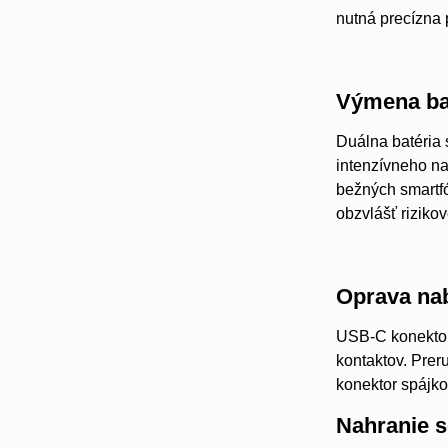
nutná precízna 
Výmena ba
Duálna batéria 
intenzívneho na
bežných smartfó
obzvlášť rizikov
Oprava nab
USB-C konektor
kontaktov. Prer
konektor spájk
Nahranie s