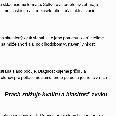
u skladaciemu formátu. Softvérové problémy zahŕňajú
i multitaskingu alebo zaseknutie počas aktualizácie.
o skreslený zvuk signalizuje jeho poruchu, ktorú riešime
 sa môže zhoršiť aj po dlhodobom vystavení vlhkosti,
istrana slabo počuje. Diagnostikujeme príčinu a
rofónov pre potlačenie šumu, preto porucha jedného z nich
Prach znižuje kvalitu a hlasitosť zvuku
ý alebo skreslený zvuk. Meníme poškodený komponent za