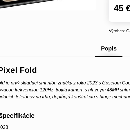
45 
Výrobca:
G
Popis
Pixel Fold
ld je prvý skladací smartfón značky z roku 2023 s čipsetom G
ovacou frekvenciou 120Hz, trojitá kamera s hlavným 48MP sním
dacích telefónov na trhu, dopĺňajú konštrukciu s hinge mecha
špecifikácie
023