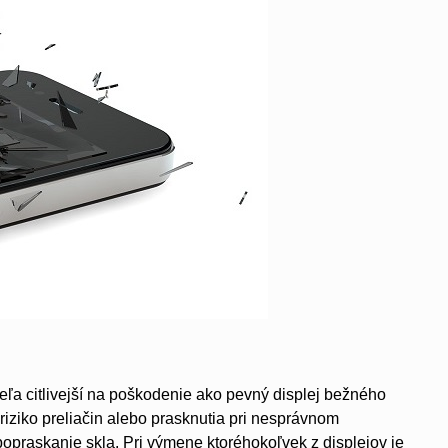
eľa citlivejší na poškodenie ako pevný displej bežného
iziko preliačin alebo prasknutia pri nesprávnom
popraskanie skla. Pri výmene ktoréhokoľvek z displejov je