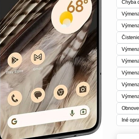
Chyba d
Výmena
Výmena 
Čisteni
Výmena 
Výmena
Výmena
Výmena
Výmena
Obnoven
Iné opr