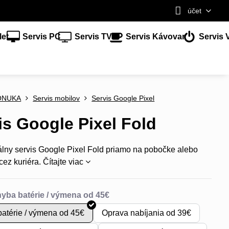
účet
let
Servis PC
Servis TV
Servis Kávovar
Servis 
ONUKA
Servis mobilov
Servis Google Pixel
is Google Pixel Fold
álny servis Google Pixel Fold priamo na pobočke alebo
cez kuriéra.
Čítajte viac
atérie / výmena od 45€
Oprava nabíjania od 39€