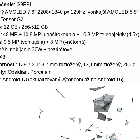
čenie:
G9FPL
ný AMOLED 7,6" 2208×1840 px 120Hz; vonkajší AMOLED 5,8"
 Tensor G2
o:
12 GB / 256/512 GB
:
48 MP + 10,8 MP ultraširokouhlá + 10,8 MP teleobjektív (4,5x)
:
9,5 MP (vonkajšia) + 8 MP (vnútorná)
Ah, nabíjanie 30W + bezdrôtové
X8
otnosť:
139,7 × 158,7 mm rozložený, 12,1 mm zložený, 283 g
ty:
Obsidian, Porcelain
:
Android 13 (aktualizovaný výrobcom až na Android 16)