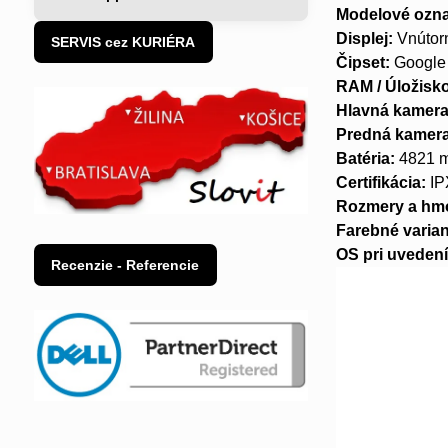
Modelové ozna
Displej:
Vnútor
SERVIS cez KURIÉRA
Čipset:
Google
RAM / Úložisk
Hlavná kamera
Predná kamera
Batéria:
4821 m
Certifikácia:
IP
Rozmery a hm
Farebné varian
OS pri uvedení
Recenzie - Referencie