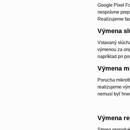
Google Pixel Fo
nesprávne prepí
Realizujeme fac
Výmena sl
Vstavaný slúcha
výmenou za orig
napríklad pri po
Výmena mi
Porucha mikrofó
realizujeme vým
nemusí byť hne
Výmena re
Stereo reprodu