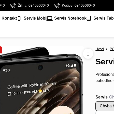
040
Žilina: 0940503040
Košice: 0940506040
Kontakt
Servis Mobil
Servis Notebook
Servis Tab
Úvod
P
Serv
Profesion
pohodlne 
Servis
Chyba b