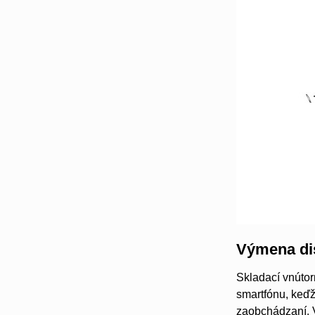
Výmena di
Skladací vnútor
smartfónu, keďž
zaobchádzaní. V