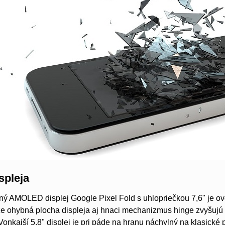
spleja
ný AMOLED displej Google Pixel Fold s uhlopriečkou 7,6" je ov
e ohybná plocha displeja aj hnaci mechanizmus hinge zvyšujú r
onkajší 5,8" displej je pri páde na hranu náchylný na klasické 