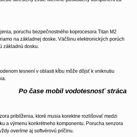
pojenia, poruchu bezpečnostného koprocesora Titan M2
iamo na základnej doske. Väčšinu elektronických porúch
lú základnú dosku.
kodenom tesnení v oblasti kĺbu môže dôjsť k vniknutiu
ia.
Po čase mobil vodotesnosť stráca
ra priblíženia, ktoré musia korektne rozlišovať medzi
stiku a výmenu konkrétneho komponentu. Porucha senzora
vždy overíme aj softvérovú príčinu.