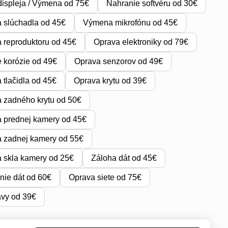
ispleja / Výmena od 75€
Nahranie softvéru od 30€
 slúchadla od 45€
Výmena mikrofónu od 45€
reproduktoru od 45€
Oprava elektroniky od 79€
e korózie od 49€
Oprava senzorov od 49€
tlačidla od 45€
Oprava krytu od 39€
 zadného krytu od 50€
 prednej kamery od 45€
 zadnej kamery od 55€
 skla kamery od 25€
Záloha dát od 45€
ie dát od 60€
Oprava siete od 75€
avy od 39€