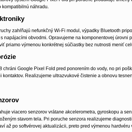
o kompatibilnú náhradu.
ktroniky
oruchy zahŕňajú nefunkčný Wi-Fi modul, výpadky Bluetooth pri
 s napájacími obvodmi. Opravujeme na komponentovej úrovni pr
iť priamo výmenou konkrétnej súčiastky bez nutnosti meniť ce
orózie
X8 chráni Google Pixel Fold pred ponorením do vody, no pri poš
zii kontaktov. Realizujeme ultrazvukové čistenie a obnovu tesnen
nzorov
huje viacero senzorov vrátane akcelerometra, gyroskopu a senzo
loženým stavom tela. Pri poruche senzora realizujeme diagno
aví až po softvérovej aktualizácii, preto pred výmenou hardvéru 