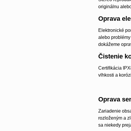
originálnu aleb
Oprava ele
Elektronické p
alebo problémy
dokážeme oprav
Čistenie k
Certifikácia IP
vlhkosti a koró
Oprava se
Zariadenie obsa
rozloženým a z
sa niekedy prej