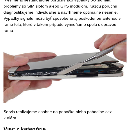
Riešime aj neštandardné poruchy ako výpadky 5G signálu,
problémy so SIM slotom alebo GPS modulom. Každú poruchu
diagnostikujeme individuálne a navrhneme optimálne riešenie.
Výpadky signálu môžu byť spôsobené aj poškodenou anténou v
ráme tela, ktorú v takom prípade vymieňame spolu s opravou
rámu.
Servis realizujeme osobne na pobočke alebo pohodlne cez
kuriéra.
Viac z kategórie