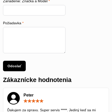
Zariadenie: Značka a Model
*
Požiadavka
*
Odoslať
Zákaznícke hodnotenia
Peter
Hodnotenie:
5
/
Ďakujem za opravu. Super servis *****. Jediný keď sa mi
5