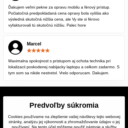
5
/
Ďakujem veľmi pekne za opravu mobilu a férový prístup.
5
Počiatočná predpokladaná cena opravy bola vyššia ako
výsledná skutočná nižšia cena, ale Vy ste si férovo
vyfakturovali tú skutočnú nižšiu. Palec hore
Marcel
Hodnotenie:
5
/
Maximalna spokojnost s pristupom aj ochota technika pri
5
lokalizacii poskodenej nabijacky laptopu a celkom zadarmo. S
tym som sa nikde nestretol. Vrelo odporucam. Dakujem.
Servis Bratislava
Predvoľby súkromia
Servis Žilina
Cookies používame na zlepšenie vašej návštevy tejto webovej
stránky, analýzu jej výkonnosti a zhromažďovanie údajov o jej
Servis Košice
používaní. Na tento účel môžeme použiť nástroje a služby