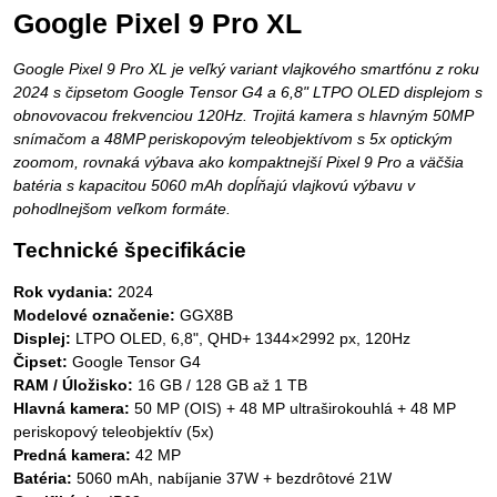
Google Pixel 9 Pro XL
Google Pixel 9 Pro XL je veľký variant vlajkového smartfónu z roku
2024 s čipsetom Google Tensor G4 a 6,8" LTPO OLED displejom s
obnovovacou frekvenciou 120Hz. Trojitá kamera s hlavným 50MP
snímačom a 48MP periskopovým teleobjektívom s 5x optickým
zoomom, rovnaká výbava ako kompaktnejší Pixel 9 Pro a väčšia
batéria s kapacitou 5060 mAh dopĺňajú vlajkovú výbavu v
pohodlnejšom veľkom formáte.
Technické špecifikácie
Rok vydania:
2024
Modelové označenie:
GGX8B
Displej:
LTPO OLED, 6,8", QHD+ 1344×2992 px, 120Hz
Čipset:
Google Tensor G4
RAM / Úložisko:
16 GB / 128 GB až 1 TB
Hlavná kamera:
50 MP (OIS) + 48 MP ultraširokouhlá + 48 MP
periskopový teleobjektív (5x)
Predná kamera:
42 MP
Batéria:
5060 mAh, nabíjanie 37W + bezdrôtové 21W