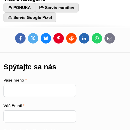
PONUKA
Servis mobilov
Servis Google Pixel
Facebook
Twitter
Bluesky
Pinterest
Reddit
LinkedIn
WhatsApp
E-
mail
Spýtajte sa nás
Vaše meno
*
Váš Email
*