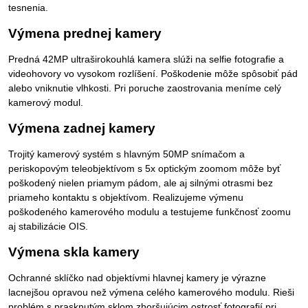
tesnenia.
Výmena prednej kamery
Predná 42MP ultraširokouhlá kamera slúži na selfie fotografie a
videohovory vo vysokom rozlíšení. Poškodenie môže spôsobiť pád
alebo vniknutie vlhkosti. Pri poruche zaostrovania meníme celý
kamerový modul.
Výmena zadnej kamery
Trojitý kamerový systém s hlavným 50MP snímačom a
periskopovým teleobjektívom s 5x optickým zoomom môže byť
poškodený nielen priamym pádom, ale aj silnými otrasmi bez
priameho kontaktu s objektívom. Realizujeme výmenu
poškodeného kamerového modulu a testujeme funkčnosť zoomu
aj stabilizácie OIS.
Výmena skla kamery
Ochranné sklíčko nad objektívmi hlavnej kamery je výrazne
lacnejšou opravou než výmena celého kamerového modulu. Rieši
problém s prasknutým sklom zhoršujúcim ostrosť fotografií pri