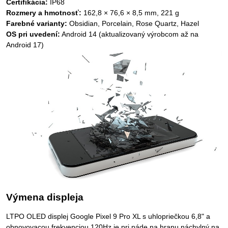
Certifikácia:
IP68
Rozmery a hmotnosť:
162,8 × 76,6 × 8,5 mm, 221 g
Farebné varianty:
Obsidian, Porcelain, Rose Quartz, Hazel
OS pri uvedení:
Android 14 (aktualizovaný výrobcom až na
Android 17)
Výmena displeja
LTPO OLED displej Google Pixel 9 Pro XL s uhlopriečkou 6,8" a
obnovovacou frekvenciou 120Hz je pri páde na hranu náchylný na