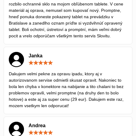
rozbilo ochranné sklo na mojom obľúbenom tablete. V cene
materiál aj oprava, nemusel som kupovať nový. Promptne,
hneď ponuka doneste pokazený tablet na prevádzku v
Bratislave a zanedlho oznam príďte si vyzdvihnúť opravený
tablet. Boli ochotní, ústretoví a promptní, mám veľmi dobrý
pocit a vrelo odporúčam všetkým tento servis Slovitu.
Janka
Hodnotenie:
5
/
Dakujem velmi pekne za opravu ipadu, ktory aj v
5
autorizovanom servise odmietli skusat opravit. Nakoniec to
bola len chyba v konektore na nabijanie a tito chalani to bez
problemov opravili, velmi promptne (na druhy den to bolo
hotove) a este aj za super cenu (29 eur). Dakujem este raz,
mozem vsetkym len odporucat!
Andrea
Hodnotenie: