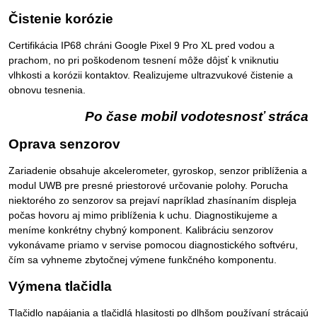
Čistenie korózie
Certifikácia IP68 chráni Google Pixel 9 Pro XL pred vodou a
prachom, no pri poškodenom tesnení môže dôjsť k vniknutiu
vlhkosti a korózii kontaktov. Realizujeme ultrazvukové čistenie a
obnovu tesnenia.
Po čase mobil vodotesnosť stráca
Oprava senzorov
Zariadenie obsahuje akcelerometer, gyroskop, senzor priblíženia a
modul UWB pre presné priestorové určovanie polohy. Porucha
niektorého zo senzorov sa prejaví napríklad zhasínaním displeja
počas hovoru aj mimo priblíženia k uchu. Diagnostikujeme a
meníme konkrétny chybný komponent. Kalibráciu senzorov
vykonávame priamo v servise pomocou diagnostického softvéru,
čím sa vyhneme zbytočnej výmene funkčného komponentu.
Výmena tlačidla
Tlačidlo napájania a tlačidlá hlasitosti po dlhšom používaní strácajú