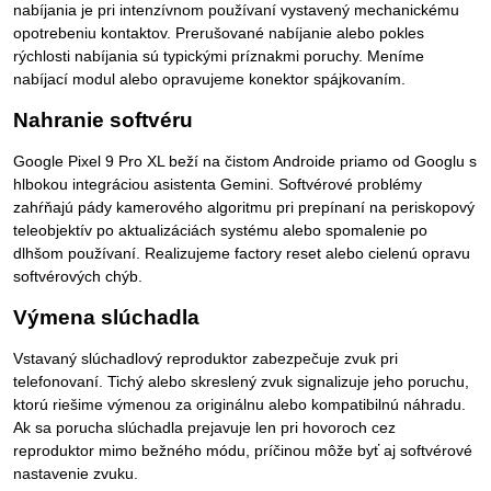
nabíjania je pri intenzívnom používaní vystavený mechanickému
opotrebeniu kontaktov. Prerušované nabíjanie alebo pokles
rýchlosti nabíjania sú typickými príznakmi poruchy. Meníme
nabíjací modul alebo opravujeme konektor spájkovaním.
Nahranie softvéru
Google Pixel 9 Pro XL beží na čistom Androide priamo od Googlu s
hlbokou integráciou asistenta Gemini. Softvérové problémy
zahŕňajú pády kamerového algoritmu pri prepínaní na periskopový
teleobjektív po aktualizáciách systému alebo spomalenie po
dlhšom používaní. Realizujeme factory reset alebo cielenú opravu
softvérových chýb.
Výmena slúchadla
Vstavaný slúchadlový reproduktor zabezpečuje zvuk pri
telefonovaní. Tichý alebo skreslený zvuk signalizuje jeho poruchu,
ktorú riešime výmenou za originálnu alebo kompatibilnú náhradu.
Ak sa porucha slúchadla prejavuje len pri hovoroch cez
reproduktor mimo bežného módu, príčinou môže byť aj softvérové
nastavenie zvuku.