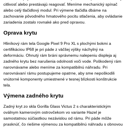
citlivosť alebo prestávajú reagovať. Meníme mechanický spínač
alebo celý tlačidlový modul. Pri výmene tlačidla dbáme na
zachovanie pôvodného hmatového pocitu stlačenia, aby ovládanie
zariadenia zostalo rovnaké ako pred opravou.
Oprava krytu
Hliníkový rám tela Google Pixel 9 Pro XL s plochými bokmi a
certifikáciou IP68 je pri páde z väčšej výšky náchylný na
deformáciu. Ohnutý rám bráni správnemu nalepeniu displeja aj
zadného krytu bez narušenia odolnosti voči vode. Poškodený rám
narovnávame alebo meníme za kompatibilnú náhradu. Pri
narovnávaní rámu postupujeme opatrne, aby sme nepoškodili
vnútorné komponenty umiestnené v tesnej blízkosti konštrukcie
tela.
Výmena zadného krytu
Zadný kryt zo skla Gorilla Glass Victus 2 s charakteristickým
oválnym kamerovým ostrovčekom vo variante Hazel je
samostatnou súčiastkou nezávislou od rámu. Pri páde môže
prasknúť, čo riešime výmenou za kompatibilnú náhradu s obnovou