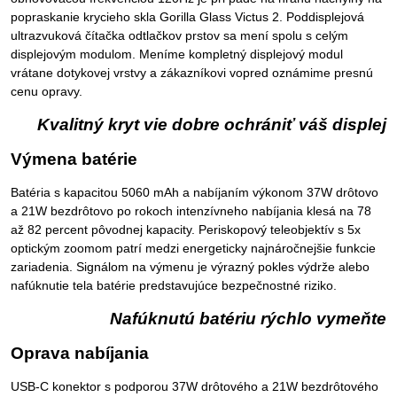
popraskanie krycieho skla Gorilla Glass Victus 2. Poddisplejová
ultrazvuková čítačka odtlačkov prstov sa mení spolu s celým
displejovým modulom. Meníme kompletný displejový modul
vrátane dotykovej vrstvy a zákazníkovi vopred oznámime presnú
cenu opravy.
Kvalitný kryt vie dobre ochrániť váš displej
Výmena batérie
Batéria s kapacitou 5060 mAh a nabíjaním výkonom 37W drôtovo
a 21W bezdrôtovo po rokoch intenzívneho nabíjania klesá na 78
až 82 percent pôvodnej kapacity. Periskopový teleobjektív s 5x
optickým zoomom patrí medzi energeticky najnáročnejšie funkcie
zariadenia. Signálom na výmenu je výrazný pokles výdrže alebo
nafúknutie tela batérie predstavujúce bezpečnostné riziko.
Nafúknutú batériu rýchlo vymeňte
Oprava nabíjania
USB-C konektor s podporou 37W drôtového a 21W bezdrôtového