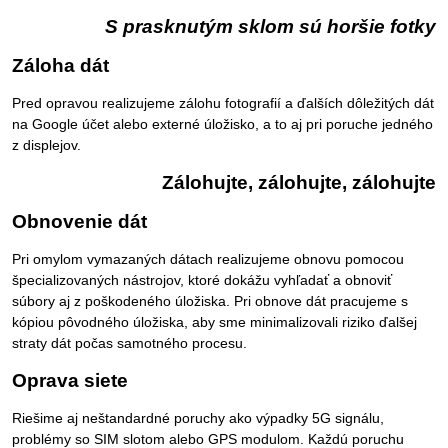
S prasknutým sklom sú horšie fotky
Záloha dát
Pred opravou realizujeme zálohu fotografií a ďalších dôležitých dát
na Google účet alebo externé úložisko, a to aj pri poruche jedného
z displejov.
Zálohujte, zálohujte, zálohujte
Obnovenie dát
Pri omylom vymazaných dátach realizujeme obnovu pomocou
špecializovaných nástrojov, ktoré dokážu vyhľadať a obnoviť
súbory aj z poškodeného úložiska. Pri obnove dát pracujeme s
kópiou pôvodného úložiska, aby sme minimalizovali riziko ďalšej
straty dát počas samotného procesu.
Oprava siete
Riešime aj neštandardné poruchy ako výpadky 5G signálu,
problémy so SIM slotom alebo GPS modulom. Každú poruchu