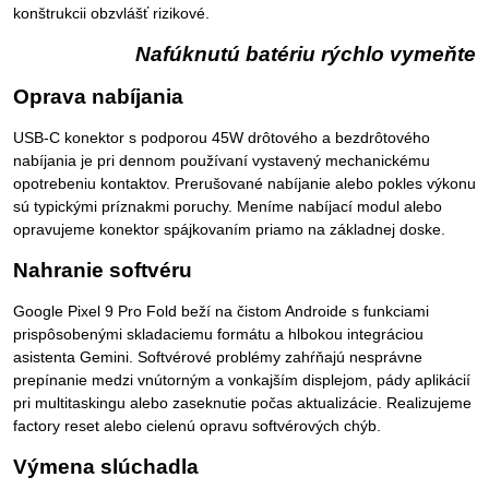
konštrukcii obzvlášť rizikové.
Nafúknutú batériu rýchlo vymeňte
Oprava nabíjania
USB-C konektor s podporou 45W drôtového a bezdrôtového
nabíjania je pri dennom používaní vystavený mechanickému
opotrebeniu kontaktov. Prerušované nabíjanie alebo pokles výkonu
sú typickými príznakmi poruchy. Meníme nabíjací modul alebo
opravujeme konektor spájkovaním priamo na základnej doske.
Nahranie softvéru
Google Pixel 9 Pro Fold beží na čistom Androide s funkciami
prispôsobenými skladaciemu formátu a hlbokou integráciou
asistenta Gemini. Softvérové problémy zahŕňajú nesprávne
prepínanie medzi vnútorným a vonkajším displejom, pády aplikácií
pri multitaskingu alebo zaseknutie počas aktualizácie. Realizujeme
factory reset alebo cielenú opravu softvérových chýb.
Výmena slúchadla