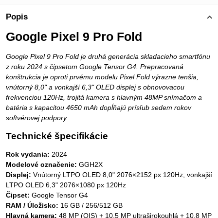
Popis
Google Pixel 9 Pro Fold
Google Pixel 9 Pro Fold je druhá generácia skladacieho smartfónu
z roku 2024 s čipsetom Google Tensor G4. Prepracovaná
konštrukcia je oproti prvému modelu Pixel Fold výrazne tenšia,
vnútorný 8,0" a vonkajší 6,3" OLED displej s obnovovacou
frekvenciou 120Hz, trojitá kamera s hlavným 48MP snímačom a
batéria s kapacitou 4650 mAh dopĺňajú prísľub sedem rokov
softvérovej podpory.
Technické špecifikácie
Rok vydania:
2024
Modelové označenie:
GGH2X
Displej:
Vnútorný LTPO OLED 8,0" 2076×2152 px 120Hz; vonkajší
LTPO OLED 6,3" 2076×1080 px 120Hz
Čipset:
Google Tensor G4
RAM / Úložisko:
16 GB / 256/512 GB
Hlavná kamera:
48 MP (OIS) + 10,5 MP ultraširokouhlá + 10,8 MP