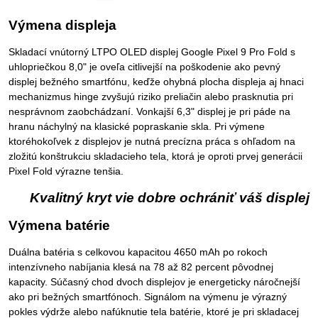
Výmena displeja
Skladací vnútorný LTPO OLED displej Google Pixel 9 Pro Fold s
uhlopriečkou 8,0" je oveľa citlivejší na poškodenie ako pevný
displej bežného smartfónu, keďže ohybná plocha displeja aj hnaci
mechanizmus hinge zvyšujú riziko preliačin alebo prasknutia pri
nesprávnom zaobchádzaní. Vonkajší 6,3" displej je pri páde na
hranu náchylný na klasické popraskanie skla. Pri výmene
ktoréhokoľvek z displejov je nutná precízna práca s ohľadom na
zložitú konštrukciu skladacieho tela, ktorá je oproti prvej generácii
Pixel Fold výrazne tenšia.
Kvalitný kryt vie dobre ochrániť váš displej
Výmena batérie
Duálna batéria s celkovou kapacitou 4650 mAh po rokoch
intenzívneho nabíjania klesá na 78 až 82 percent pôvodnej
kapacity. Súčasný chod dvoch displejov je energeticky náročnejší
ako pri bežných smartfónoch. Signálom na výmenu je výrazný
pokles výdrže alebo nafúknutie tela batérie, ktoré je pri skladacej