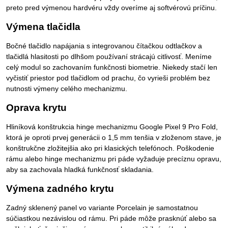
preto pred výmenou hardvéru vždy overíme aj softvérovú príčinu.
Výmena tlačidla
Bočné tlačidlo napájania s integrovanou čítačkou odtlačkov a
tlačidlá hlasitosti po dlhšom používaní strácajú citlivosť. Meníme
celý modul so zachovaním funkčnosti biometrie. Niekedy stačí len
vyčistiť priestor pod tlačidlom od prachu, čo vyrieši problém bez
nutnosti výmeny celého mechanizmu.
Oprava krytu
Hliníková konštrukcia hinge mechanizmu Google Pixel 9 Pro Fold,
ktorá je oproti prvej generácii o 1,5 mm tenšia v zloženom stave, je
konštrukčne zložitejšia ako pri klasických telefónoch. Poškodenie
rámu alebo hinge mechanizmu pri páde vyžaduje precíznu opravu,
aby sa zachovala hladká funkčnosť skladania.
Výmena zadného krytu
Zadný sklenený panel vo variante Porcelain je samostatnou
súčiastkou nezávislou od rámu. Pri páde môže prasknúť alebo sa