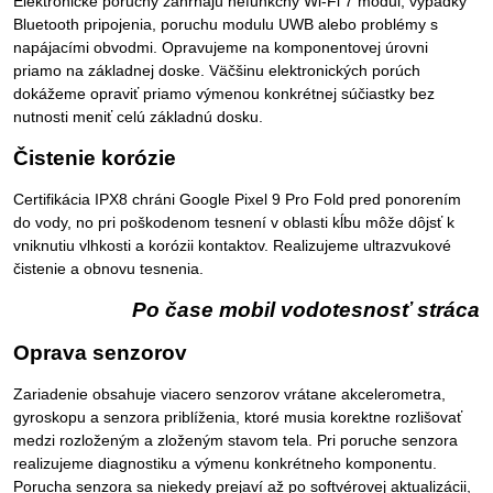
Elektronické poruchy zahŕňajú nefunkčný Wi-Fi 7 modul, výpadky
Bluetooth pripojenia, poruchu modulu UWB alebo problémy s
napájacími obvodmi. Opravujeme na komponentovej úrovni
priamo na základnej doske. Väčšinu elektronických porúch
dokážeme opraviť priamo výmenou konkrétnej súčiastky bez
nutnosti meniť celú základnú dosku.
Čistenie korózie
Certifikácia IPX8 chráni Google Pixel 9 Pro Fold pred ponorením
do vody, no pri poškodenom tesnení v oblasti kĺbu môže dôjsť k
vniknutiu vlhkosti a korózii kontaktov. Realizujeme ultrazvukové
čistenie a obnovu tesnenia.
Po čase mobil vodotesnosť stráca
Oprava senzorov
Zariadenie obsahuje viacero senzorov vrátane akcelerometra,
gyroskopu a senzora priblíženia, ktoré musia korektne rozlišovať
medzi rozloženým a zloženým stavom tela. Pri poruche senzora
realizujeme diagnostiku a výmenu konkrétneho komponentu.
Porucha senzora sa niekedy prejaví až po softvérovej aktualizácii,