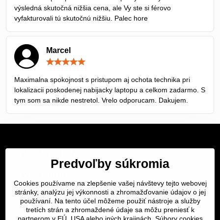
výsledná skutočná nižšia cena, ale Vy ste si férovo
vyfakturovali tú skutočnú nižšiu. Palec hore
Marcel
Hodnotenie:
5
/
Maximalna spokojnost s pristupom aj ochota technika pri
5
lokalizacii poskodenej nabijacky laptopu a celkom zadarmo. S
tym som sa nikde nestretol. Vrelo odporucam. Dakujem.
Servis Bratislava
Predvoľby súkromia
Servis Žilina
Cookies používame na zlepšenie vašej návštevy tejto webovej
stránky, analýzu jej výkonnosti a zhromažďovanie údajov o jej
Servis Košice
používaní. Na tento účel môžeme použiť nástroje a služby
tretích strán a zhromaždené údaje sa môžu preniesť k
Dôležité odkazy
partnerom v EÚ, USA alebo iných krajinách. Súbory cookies