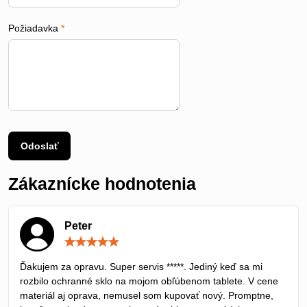
Požiadavka
*
Odoslať
Zákaznícke hodnotenia
Peter
Hodnotenie:
5
/
Ďakujem za opravu. Super servis *****. Jediný keď sa mi
5
rozbilo ochranné sklo na mojom obľúbenom tablete. V cene
materiál aj oprava, nemusel som kupovať nový. Promptne,