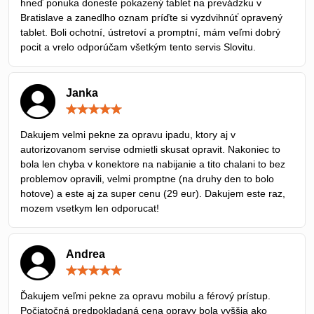
hneď ponuka doneste pokazený tablet na prevádzku v
Bratislave a zanedlho oznam príďte si vyzdvihnúť opravený
tablet. Boli ochotní, ústretoví a promptní, mám veľmi dobrý
pocit a vrelo odporúčam všetkým tento servis Slovitu.
Janka
Hodnotenie:
5
/
Dakujem velmi pekne za opravu ipadu, ktory aj v
5
autorizovanom servise odmietli skusat opravit. Nakoniec to
bola len chyba v konektore na nabijanie a tito chalani to bez
problemov opravili, velmi promptne (na druhy den to bolo
hotove) a este aj za super cenu (29 eur). Dakujem este raz,
mozem vsetkym len odporucat!
Andrea
Hodnotenie:
5
/
Ďakujem veľmi pekne za opravu mobilu a férový prístup.
5
Počiatočná predpokladaná cena opravy bola vyššia ako