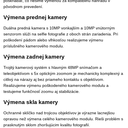
poškriabať, čo riešime výmenou za kompatibilnú náhradu v
pôvodnom prevedení.
Výmena prednej kamery
Duálna predná kamera s 10MP vonkajším a 10MP vnútorným
senzorom slúži na selfie fotografie z oboch strán zariadenia. Pri
poškodení pádom alebo vlhkosťou realizujeme výmenu
príslušného kamerového modulu.
Výmena zadnej kamery
Trojitý kamerový systém s hlavným 48MP snímačom a
teleobjektívom s 5x optickým zoomom je mechanicky komplexný a
citlivý na nárazy aj bez priameho kontaktu s objektívom.
Realizujeme výmenu poškodeného kamerového modulu a
testujeme funkčnosť zoomu aj stabilizácie.
Výmena skla kamery
Ochranné sklíčko nad trojicou objektívov je výrazne lacnejšou
opravou než výmena celého kamerového modulu. Rieši problém s
prasknutým sklom zhoršujúcim kvalitu fotografií.