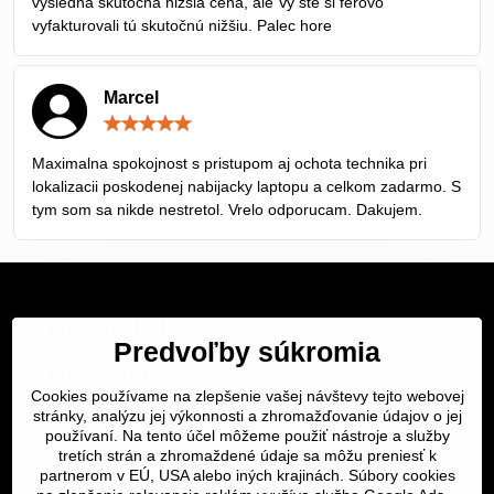
výsledná skutočná nižšia cena, ale Vy ste si férovo
vyfakturovali tú skutočnú nižšiu. Palec hore
Marcel
Hodnotenie:
5
/
Maximalna spokojnost s pristupom aj ochota technika pri
5
lokalizacii poskodenej nabijacky laptopu a celkom zadarmo. S
tym som sa nikde nestretol. Vrelo odporucam. Dakujem.
Servis Bratislava
Predvoľby súkromia
Servis Žilina
Cookies používame na zlepšenie vašej návštevy tejto webovej
Servis Košice
stránky, analýzu jej výkonnosti a zhromažďovanie údajov o jej
používaní. Na tento účel môžeme použiť nástroje a služby
tretích strán a zhromaždené údaje sa môžu preniesť k
Dôležité odkazy
partnerom v EÚ, USA alebo iných krajinách. Súbory cookies