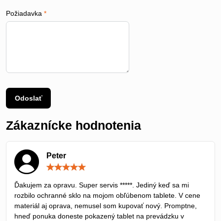
Požiadavka
*
Odoslať
Zákaznícke hodnotenia
Peter
Hodnotenie:
5
/
Ďakujem za opravu. Super servis *****. Jediný keď sa mi
5
rozbilo ochranné sklo na mojom obľúbenom tablete. V cene
materiál aj oprava, nemusel som kupovať nový. Promptne,
hneď ponuka doneste pokazený tablet na prevádzku v