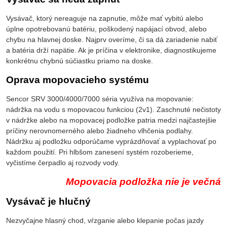
Vysávač, ktorý nereaguje na zapnutie, môže mať vybitú alebo
úplne opotrebovanú batériu, poškodený napájací obvod, alebo
chybu na hlavnej doske. Najprv overíme, či sa dá zariadenie nabiť
a batéria drží napätie. Ak je príčina v elektronike, diagnostikujeme
konkrétnu chybnú súčiastku priamo na doske.
Oprava mopovacieho systému
Sencor SRV 3000/4000/7000 séria využíva na mopovanie:
nádržka na vodu s mopovacou funkciou (2v1). Zaschnuté nečistoty
v nádržke alebo na mopovacej podložke patria medzi najčastejšie
príčiny nerovnomerného alebo žiadneho vlhčenia podlahy.
Nádržku aj podložku odporúčame vyprázdňovať a vyplachovať po
každom použití. Pri hlbšom zanesení systém rozoberieme,
vyčistíme čerpadlo aj rozvody vody.
Mopovacia podložka nie je večná
Vysávač je hlučný
Nezvyčajne hlasný chod, vŕzganie alebo klepanie počas jazdy