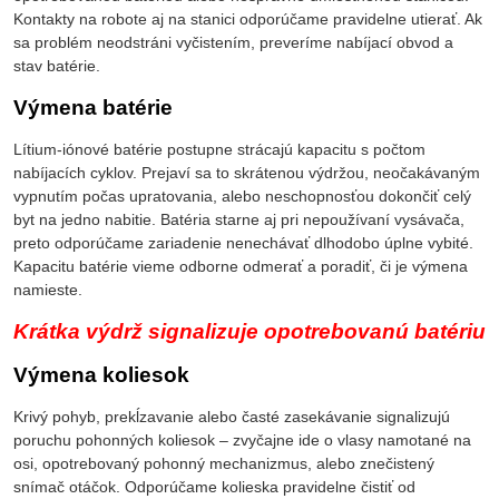
Kontakty na robote aj na stanici odporúčame pravidelne utierať. Ak
sa problém neodstráni vyčistením, preveríme nabíjací obvod a
stav batérie.
Výmena batérie
Lítium-iónové batérie postupne strácajú kapacitu s počtom
nabíjacích cyklov. Prejaví sa to skrátenou výdržou, neočakávaným
vypnutím počas upratovania, alebo neschopnosťou dokončiť celý
byt na jedno nabitie. Batéria starne aj pri nepoužívaní vysávača,
preto odporúčame zariadenie nenechávať dlhodobo úplne vybité.
Kapacitu batérie vieme odborne odmerať a poradiť, či je výmena
namieste.
Krátka výdrž signalizuje opotrebovanú batériu
Výmena koliesok
Krivý pohyb, prekĺzavanie alebo časté zasekávanie signalizujú
poruchu pohonných koliesok – zvyčajne ide o vlasy namotané na
osi, opotrebovaný pohonný mechanizmus, alebo znečistený
snímač otáčok. Odporúčame kolieska pravidelne čistiť od