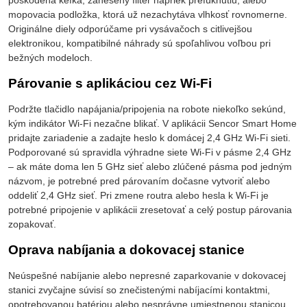
mopovacia podložka, ktorá už nezachytáva vlhkosť rovnomerne.
Originálne diely odporúčame pri vysávačoch s citlivejšou
elektronikou, kompatibilné náhrady sú spoľahlivou voľbou pri
bežných modeloch.
Párovanie s aplikáciou cez Wi-Fi
Podržte tlačidlo napájania/pripojenia na robote niekoľko sekúnd,
kým indikátor Wi-Fi nezačne blikať. V aplikácii Sencor Smart Home
pridajte zariadenie a zadajte heslo k domácej 2,4 GHz Wi-Fi sieti.
Podporované sú spravidla výhradne siete Wi-Fi v pásme 2,4 GHz
– ak máte doma len 5 GHz sieť alebo zlúčené pásma pod jedným
názvom, je potrebné pred párovaním dočasne vytvoriť alebo
oddeliť 2,4 GHz sieť. Pri zmene routra alebo hesla k Wi-Fi je
potrebné pripojenie v aplikácii zresetovať a celý postup párovania
zopakovať.
Oprava nabíjania a dokovacej stanice
Neúspešné nabíjanie alebo nepresné zaparkovanie v dokovacej
stanici zvyčajne súvisí so znečistenými nabíjacími kontaktmi,
opotrebovanou batériou alebo nesprávne umiestnenou stanicou.