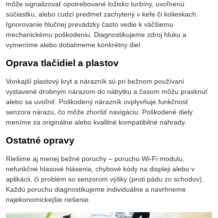
môže signalizovať opotrebované ložisko turbíny, uvoľnenú
súčiastku, alebo cudzí predmet zachytený v kefe či kolieskach.
Ignorovanie hlučnej prevádzky často vedie k väčšiemu
mechanickému poškodeniu. Diagnostikujeme zdroj hluku a
vymeníme alebo dotiahneme konkrétny diel.
Oprava tlačidiel a plastov
Vonkajší plastový kryt a nárazník sú pri bežnom používaní
vystavené drobným nárazom do nábytku a časom môžu prasknúť
alebo sa uvoľniť. Poškodený nárazník ovplyvňuje funkčnosť
senzora nárazu, čo môže zhoršiť navigáciu. Poškodené diely
meníme za originálne alebo kvalitné kompatibilné náhrady.
Ostatné opravy
Riešime aj menej bežné poruchy – poruchu Wi-Fi modulu,
nefunkčné hlasové hlásenia, chybové kódy na displeji alebo v
aplikácii, či problém so senzorom výšky (proti pádu zo schodov).
Každú poruchu diagnostikujeme individuálne a navrhneme
najekonomickejšie riešenie.