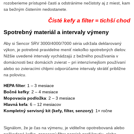
rozoberieme prístupné časti a odstránime nečistoty aj z miest, kam
sa bežným čistením nedostanete.
Čisté kefy a filter = tichší chod
Spotrebný materiál a intervaly výmeny
Aby si Sencor SRV 3000/4000/7000 séria udržala deklarovaný
výkon, je potrebné pravidelne meniť niekoľko spotrebných dielov.
Nižšie uvedené intervaly vychádzajú z bežného používania v
domácnosti bez domácich zvierat – pri intenzívnejšom používaní
alebo so zvieracími chlpmi odporúčame intervaly skrátiť približne
na polovicu.
HEPA filter
: 1 – 3 mesiace
Bočné kefky
: 2 – 4 mesiace
Mopovacia podložka
: 2 – 3 mesiace
Hlavná kefa
: 6 – 12 mesiacov
Kompletný servisný kit (kefy, filter, senzory)
: 1× ročne
Signálom, že je čas na výmenu, je viditeľne opotrebovaná alebo
poškodená kefka, zanesený filter napriek prefúknutiu, alebo