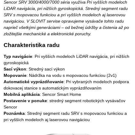
Sencor SRV 3000/4000/7000 séria využíva Pri vyšších modeloch
LiDAR navigácia, pri nižších gyroskopická. Stredný segment radu
SRV s mopovacou funkciou a pri vyšších modeloch aj laserovou
navigáciou. V SLOVIT servise opravujeme vysávače tohto radu
naprieč všetkými generáciami – od bežnej údržby a čistenia až po
zložitejšie mechanické a elektronické poruchy.
Charakteristika radu
Typ navigácie
: Pri vyšších modeloch LiDAR navigácia, pri nižších
gyroskopická
Sací výkon
: Stredný sací výkon
Mopovanie
: Nádržka na vodu s mopovacou funkciou (2v1)
Automatické vyprázdňovanie
: Pri vybraných modeloch podpora
dokovacej stanice s automatickým vyprázdňovaním
Mobilná aplikácia
: Sencor Smart Home
Postavenie v ponuke
: stredný segment robotických vysávačov
Sencor
Poznámka
: Stredný segment radu SRV s mopovacou funkciou a
pri vyšších modeloch aj laserovou navigáciou