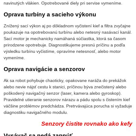
navinutých vlákien. Opotrebované diely pri servise vymeníme.
Oprava turbíny a sacieho výkonu
Znížený sací výkon aj po dôkladnom vyčistení kief a filtra zvyčajne
poukazuje na opotrebovanú turbínu alebo netesný nasávací kanál.
Sací motor je mechanicky namáhaná súčiastka, ktorá sa časom
prirodzene opotrebuje. Diagnostikujeme presnú príčinu a podľa
výsledku turbínu vyčistíme, opravíme netesnosť, alebo motor
vymeníme.
Oprava navigácie a senzorov
Ak sa robot pohybuje chaoticky, opakovane naráža do prekážok
alebo nevie nájsť cestu k stanici, príčinou býva znečistený alebo
poškodený navigačný senzor (laser, kamera alebo gyroskop).
Pravidelné utieranie senzorov nárazu a pádu spolu s čistením kief
väčšine problémov predchádza. Pretrvávajúca porucha si vyžaduje
diagnostiku navigačného modulu.
Senzory čistite rovnako ako kefy
Vysávač sa nedá zapnúť