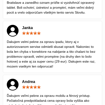
Bratislave a zanedlho oznam príďte si vyzdvihnúť opravený
tablet. Boli ochotní, ústretoví a promptní, mám veľmi dobrý
pocit a vrelo odporúčam všetkým tento servis Slovitu.
Janka
Hodnotenie:
5
/
Dakujem velmi pekne za opravu ipadu, ktory aj v
5
autorizovanom servise odmietli skusat opravit. Nakoniec to
bola len chyba v konektore na nabijanie a tito chalani to bez
problemov opravili, velmi promptne (na druhy den to bolo
hotove) a este aj za super cenu (29 eur). Dakujem este raz,
mozem vsetkym len odporucat!
Andrea
Hodnotenie:
5
/
Ďakujem veľmi pekne za opravu mobilu a férový prístup.
5
Počiatočná predpokladaná cena opravy bola vyššia ako