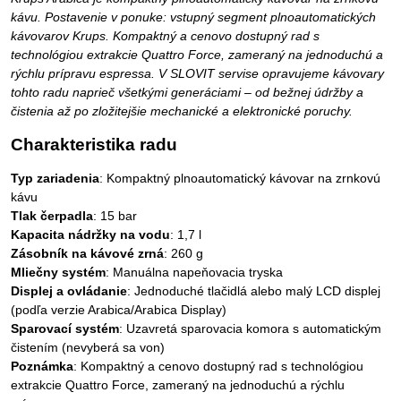
kávu. Postavenie v ponuke: vstupný segment plnoautomatických
kávovarov Krups. Kompaktný a cenovo dostupný rad s
technológiou extrakcie Quattro Force, zameraný na jednoduchú a
rýchlu prípravu espressa. V SLOVIT servise opravujeme kávovary
tohto radu naprieč všetkými generáciami – od bežnej údržby a
čistenia až po zložitejšie mechanické a elektronické poruchy.
Charakteristika radu
Typ zariadenia
: Kompaktný plnoautomatický kávovar na zrnkovú
kávu
Tlak čerpadla
: 15 bar
Kapacita nádržky na vodu
: 1,7 l
Zásobník na kávové zrná
: 260 g
Mliečny systém
: Manuálna napeňovacia tryska
Displej a ovládanie
: Jednoduché tlačidlá alebo malý LCD displej
(podľa verzie Arabica/Arabica Display)
Sparovací systém
: Uzavretá sparovacia komora s automatickým
čistením (nevyberá sa von)
Poznámka
: Kompaktný a cenovo dostupný rad s technológiou
extrakcie Quattro Force, zameraný na jednoduchú a rýchlu