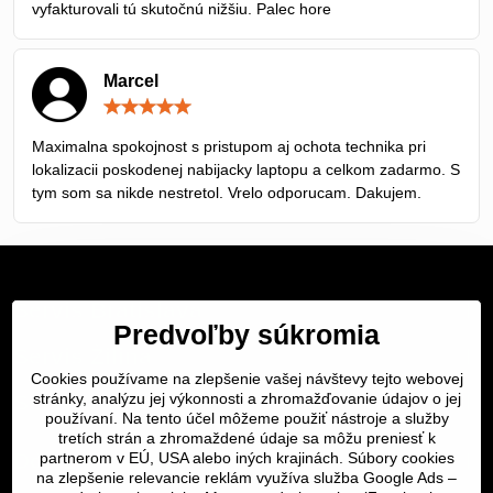
vyfakturovali tú skutočnú nižšiu. Palec hore
Marcel
Hodnotenie:
5
/
Maximalna spokojnost s pristupom aj ochota technika pri
5
lokalizacii poskodenej nabijacky laptopu a celkom zadarmo. S
tym som sa nikde nestretol. Vrelo odporucam. Dakujem.
Servis Bratislava
Predvoľby súkromia
Servis Žilina
Cookies používame na zlepšenie vašej návštevy tejto webovej
stránky, analýzu jej výkonnosti a zhromažďovanie údajov o jej
Servis Košice
používaní. Na tento účel môžeme použiť nástroje a služby
tretích strán a zhromaždené údaje sa môžu preniesť k
Dôležité odkazy
partnerom v EÚ, USA alebo iných krajinách. Súbory cookies
na zlepšenie relevancie reklám využíva služba Google Ads –