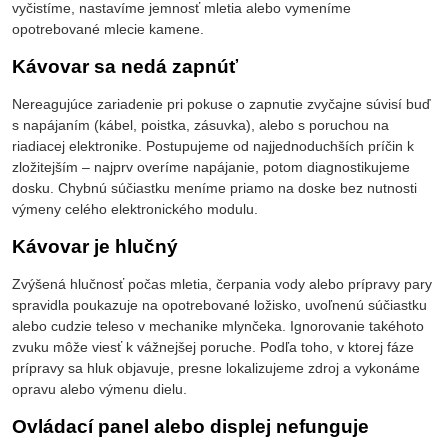
vyčistíme, nastavíme jemnosť mletia alebo vymeníme
opotrebované mlecie kamene.
Kávovar sa nedá zapnúť
Nereagujúce zariadenie pri pokuse o zapnutie zvyčajne súvisí buď
s napájaním (kábel, poistka, zásuvka), alebo s poruchou na
riadiacej elektronike. Postupujeme od najjednoduchších príčin k
zložitejším – najprv overíme napájanie, potom diagnostikujeme
dosku. Chybnú súčiastku meníme priamo na doske bez nutnosti
výmeny celého elektronického modulu.
Kávovar je hlučný
Zvýšená hlučnosť počas mletia, čerpania vody alebo prípravy pary
spravidla poukazuje na opotrebované ložisko, uvoľnenú súčiastku
alebo cudzie teleso v mechanike mlynčeka. Ignorovanie takéhoto
zvuku môže viesť k vážnejšej poruche. Podľa toho, v ktorej fáze
prípravy sa hluk objavuje, presne lokalizujeme zdroj a vykonáme
opravu alebo výmenu dielu.
Ovládací panel alebo displej nefunguje