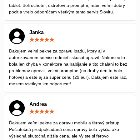
tablet. Boli ochotní, ústretoví a promptní, mám veľmi dobrý
pocit a vrelo odporúčam všetkým tento servis Slovitu.
Janka
Hodnotenie:
5
/
Dakujem velmi pekne za opravu ipadu, ktory aj v
5
autorizovanom servise odmietli skusat opravit. Nakoniec to
bola len chyba v konektore na nabijanie a tito chalani to bez
problemov opravili, velmi promptne (na druhy den to bolo
hotove) a este aj za super cenu (29 eur). Dakujem este raz,
mozem vsetkym len odporucat!
Andrea
Hodnotenie:
5
/
Ďakujem veľmi pekne za opravu mobilu a férový prístup.
5
Počiatočná predpokladaná cena opravy bola vyššia ako
výsledná skutočná nižšia cena, ale Vy ste si férovo