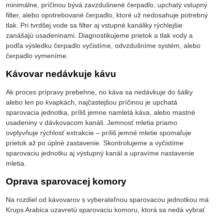
minimálne, príčinou bývá zavzdušnené čerpadlo, upchatý vstupný
filter, alebo opotrebované čerpadlo, ktoré už nedosahuje potrebný
tlak. Pri tvrdšej vode sa filter aj vstupné kanáliky rýchlejšie
zanášajú usadeninami. Diagnostikujeme prietok a tlak vody a
podľa výsledku čerpadlo vyčistíme, odvzdušníme systém, alebo
čerpadlo vymeníme.
Kávovar nedávkuje kávu
Ak proces prípravy prebehne, no káva sa nedávkuje do šálky
alebo len po kvapkách, najčastejšou príčinou je upchatá
sparovacia jednotka, príliš jemne namletá káva, alebo mastné
usadeniny v dávkovacom kanáli. Jemnosť mletia priamo
ovplyvňuje rýchlosť extrakcie – príliš jemné mletie spomaľuje
prietok až po úplné zastavenie. Skontrolujeme a vyčistíme
sparovaciu jednotku aj výstupný kanál a upravíme nastavenie
mletia.
Oprava sparovacej komory
Na rozdiel od kávovarov s vyberateľnou sparovacou jednotkou má
Krups Arabica uzavretú sparovaciu komoru, ktorá sa nedá vybrať