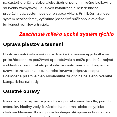
najčastejšie príčiny slabej alebo žiadnej peny – mliečne bielkoviny
sa rýchlo zachytávajú v úzkych kanálikoch a bez denného
prepláchnutia systém postupne stráca výkon. Pri hlbšom zanesení
systém rozoberieme, vyčistíme jednotlivé súčiastky a overíme
funkčnosť ventilov a trysiek.
Zaschnuté mlieko upchá systém rýchlo
Oprava plastov a tesnení
Plastové časti krytu a výklopné dvierka k sparovacej jednotke sa
pri každodennom používaní opotrebúvajú a môžu prasknúť, najmä
v oblasti závesov. Takéto poškodenie často znemožní bezpečné
uzavretie zariadenia, bez ktorého kávovar prípravu nespustí.
Poškodené plastové diely vymieňame za originálne alebo overené
kompatibilné náhrady.
Ostatné opravy
Riešime aj menej bežné poruchy – opotrebované tlačidlá, poruchu
snímačov hladiny vody či zásobníka na zrná, alebo netypické
chybové hlásenia. Každú poruchu diagnostikujeme individuálne a