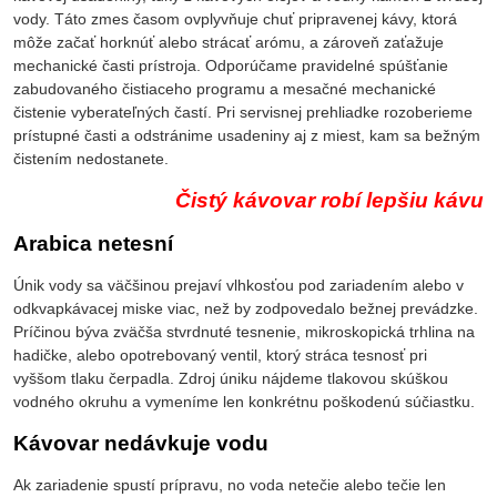
vody. Táto zmes časom ovplyvňuje chuť pripravenej kávy, ktorá
môže začať horknúť alebo strácať arómu, a zároveň zaťažuje
mechanické časti prístroja. Odporúčame pravidelné spúšťanie
zabudovaného čistiaceho programu a mesačné mechanické
čistenie vyberateľných častí. Pri servisnej prehliadke rozoberieme
prístupné časti a odstránime usadeniny aj z miest, kam sa bežným
čistením nedostanete.
Čistý kávovar robí lepšiu kávu
Arabica netesní
Únik vody sa väčšinou prejaví vlhkosťou pod zariadením alebo v
odkvapkávacej miske viac, než by zodpovedalo bežnej prevádzke.
Príčinou býva zväčša stvrdnuté tesnenie, mikroskopická trhlina na
hadičke, alebo opotrebovaný ventil, ktorý stráca tesnosť pri
vyššom tlaku čerpadla. Zdroj úniku nájdeme tlakovou skúškou
vodného okruhu a vymeníme len konkrétnu poškodenú súčiastku.
Kávovar nedávkuje vodu
Ak zariadenie spustí prípravu, no voda netečie alebo tečie len