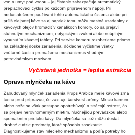
von a umyť pod vodou – jej čistenie zabezpečuje automatický
preplachovací cyklus po každom pripravenom nápoji. Pri
nedostatočnom používaní tohto automatického čistenia alebo pri
príliš olejnatej káve sa aj napriek tomu môžu mastné usadeniny z
kávových olejov hromadiť v kanálikoch komory, čo sa prejaví
stuhnutým mechanizmom, netypickými zvukmi alebo neúplným
vysunutím kávovej tablety. Pri servise komoru rozoberieme priamo
na základnej doske zariadenia, dôkladne vyčistíme všetky
vnútorné časti a premažeme mechanizmus vhodným
potravinárskym mazivom.
Vyčistená jednotka = lepšia extrakcia
Oprava mlynčeka na kávu
Zabudovaný mlynček zariadenia Krups Arabica melie kávové zrná
tesne pred prípravou, čo zaisťuje čerstvosť arómy. Mlecie kamene
alebo nože sa však postupne opotrebúvajú a strácajú ostrosť, čo
sa prejaví nerovnomerným mletím, hlučnejšou prevádzkou alebo
spomalením prietoku kávy. Do mlynčeka sa tiež môžu dostať
drobné cudzie predmety, ktoré spôsobia zaseknutie.
Diagnostikujeme stav mlecieho mechanizmu a podľa potreby ho