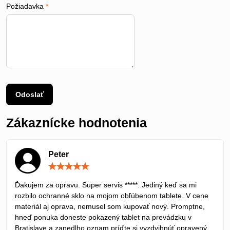
Požiadavka
*
Odoslať
Zákaznícke hodnotenia
Peter
Hodnotenie:
5
/
Ďakujem za opravu. Super servis *****. Jediný keď sa mi
5
rozbilo ochranné sklo na mojom obľúbenom tablete. V cene
materiál aj oprava, nemusel som kupovať nový. Promptne,
hneď ponuka doneste pokazený tablet na prevádzku v
Bratislave a zanedlho oznam príďte si vyzdvihnúť opravený