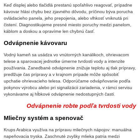
Keď displej alebo tlačidlá prestanú spoľahlivo reagovať, prípadne
kávovar hlási chybu bez zjavného dôvodu, príčinou býva porucha
ovládacieho panela, jeho prepojenia, alebo vlhkosť vniknutá pri
čistení. Diagnostikujeme presné miesto poruchy medzi panelom,
káblom a doskou a opravíme len chybnú časť.
Odvápnenie kávovaru
Vodný kameň sa usádza vo vnútorných kanálikoch, ohrievacom
telese a sparovacej jednotke úmerne tvrdosti vody a intenzite
používania. Zanedbané odvápnenie znižuje teplotu aj tlak prípravy,
predlžuje čas prípravy a v krajnom prípade môže spôsobiť
upchatie ohrievacieho telesa. Odporúčame odvápňovanie podľa
pokynov výrobcu alebo pri signalizácii zariadenia, v rámci servisu
vykonávame aj hĺbkové odvápnenie nedostupných častí.
Odvápnenie robte podľa tvrdosti vody
Mliečny systém a spenovač
Krups Arabica využíva na prípravu mliečnych nápojov: manuálna
napeňovacia tryska. Zaschnuté zvyšky mlieka patria medzi