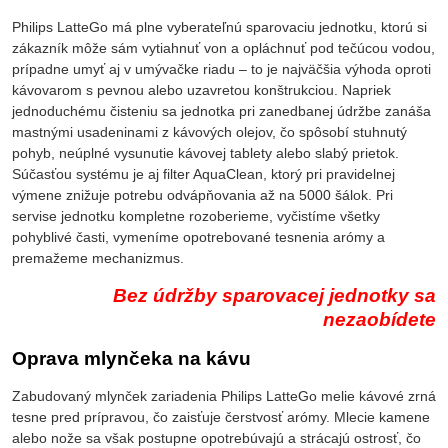
Philips LatteGo má plne vyberateľnú sparovaciu jednotku, ktorú si
zákazník môže sám vytiahnuť von a opláchnuť pod tečúcou vodou,
prípadne umyť aj v umývačke riadu – to je najväčšia výhoda oproti
kávovarom s pevnou alebo uzavretou konštrukciou. Napriek
jednoduchému čisteniu sa jednotka pri zanedbanej údržbe zanáša
mastnými usadeninami z kávových olejov, čo spôsobí stuhnutý
pohyb, neúplné vysunutie kávovej tablety alebo slabý prietok.
Súčasťou systému je aj filter AquaClean, ktorý pri pravidelnej
výmene znižuje potrebu odvápňovania až na 5000 šálok. Pri
servise jednotku kompletne rozoberieme, vyčistíme všetky
pohyblivé časti, vymeníme opotrebované tesnenia arómy a
premažeme mechanizmus.
Bez údržby sparovacej jednotky sa
nezaobídete
Oprava mlynčeka na kávu
Zabudovaný mlynček zariadenia Philips LatteGo melie kávové zrná
tesne pred prípravou, čo zaisťuje čerstvosť arómy. Mlecie kamene
alebo nože sa však postupne opotrebúvajú a strácajú ostrosť, čo