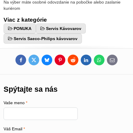
Na výber máte osobné odovzdanie na pobočke alebo zaslanie
kuriérom
Viac z kategórie
PONUKA
Servis Kávovarov
Servis Saeco-Philips kávovarov
Facebook
Twitter
Bluesky
Pinterest
Reddit
LinkedIn
WhatsApp
E-
mail
Spýtajte sa nás
Vaše meno
*
Váš Email
*