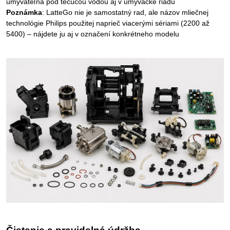
umývateľná pod tečúcou vodou aj v umývačke riadu
Poznámka
: LatteGo nie je samostatný rad, ale názov mliečnej
technológie Philips použitej naprieč viacerými sériami (2200 až
5400) – nájdete ju aj v označení konkrétneho modelu