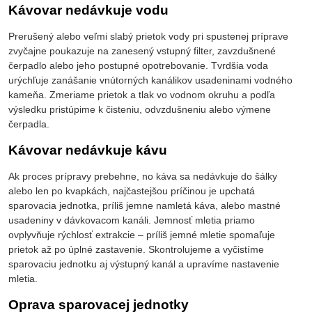
Kávovar nedávkuje vodu
Prerušený alebo veľmi slabý prietok vody pri spustenej príprave
zvyčajne poukazuje na zanesený vstupný filter, zavzdušnené
čerpadlo alebo jeho postupné opotrebovanie. Tvrdšia voda
urýchľuje zanášanie vnútorných kanálikov usadeninami vodného
kameňa. Zmeriame prietok a tlak vo vodnom okruhu a podľa
výsledku pristúpime k čisteniu, odvzdušneniu alebo výmene
čerpadla.
Kávovar nedávkuje kávu
Ak proces prípravy prebehne, no káva sa nedávkuje do šálky
alebo len po kvapkách, najčastejšou príčinou je upchatá
sparovacia jednotka, príliš jemne namletá káva, alebo mastné
usadeniny v dávkovacom kanáli. Jemnosť mletia priamo
ovplyvňuje rýchlosť extrakcie – príliš jemné mletie spomaľuje
prietok až po úplné zastavenie. Skontrolujeme a vyčistíme
sparovaciu jednotku aj výstupný kanál a upravíme nastavenie
mletia.
Oprava sparovacej jednotky