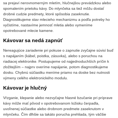
sa prejaví nerovnomerným mletím, hlučnejšou prevádzkou alebo
spomalením prietoku kávy. Do mlynčeka sa tiež môžu dostať
drobné cudzie predmety, ktoré spôsobia zaseknutie.
Diagnostikujeme stav mlecieho mechanizmu a podľa potreby ho
vyčistíme, nastavíme jemnosť mletia alebo vymeníme
opotrebované mlecie kamene.
Kávovar sa nedá zapnúť
Nereagujúce zariadenie pri pokuse o zapnutie zvyčajne súvisí buď
s napájaním (kábel, poistka, zásuvka), alebo s poruchou na
riadiacej elektronike. Postupujeme od najjednoduchších príčin k
zložitejším – najprv overíme napájanie, potom diagnostikujeme
dosku. Chybnú súčiastku meníme priamo na doske bez nutnosti
výmeny celého elektronického modulu.
Kávovar je hlučný
Vŕzganie, klepanie alebo nezvyčajne hlasné bzučanie pri príprave
kávy môže mať pôvod v opotrebovanom ložisku čerpadla,
uvoľnenej súčiastke alebo drobnom predmete zaseknutom v
mlynčeku. Čím dlhšie sa takáto porucha prehliada, tým väčšie