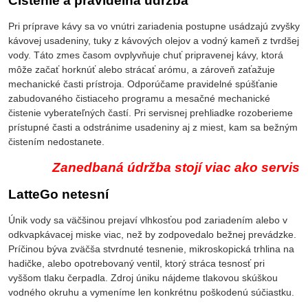
Čistenie a pravidelná údržba
Pri príprave kávy sa vo vnútri zariadenia postupne usádzajú zvyšky
kávovej usadeniny, tuky z kávových olejov a vodný kameň z tvrdšej
vody. Táto zmes časom ovplyvňuje chuť pripravenej kávy, ktorá
môže začať horknúť alebo strácať arómu, a zároveň zaťažuje
mechanické časti prístroja. Odporúčame pravidelné spúšťanie
zabudovaného čistiaceho programu a mesačné mechanické
čistenie vyberateľných častí. Pri servisnej prehliadke rozoberieme
prístupné časti a odstránime usadeniny aj z miest, kam sa bežným
čistením nedostanete.
Zanedbaná údržba stojí viac ako servis
LatteGo netesní
Únik vody sa väčšinou prejaví vlhkosťou pod zariadením alebo v
odkvapkávacej miske viac, než by zodpovedalo bežnej prevádzke.
Príčinou býva zväčša stvrdnuté tesnenie, mikroskopická trhlina na
hadičke, alebo opotrebovaný ventil, ktorý stráca tesnosť pri
vyššom tlaku čerpadla. Zdroj úniku nájdeme tlakovou skúškou
vodného okruhu a vymeníme len konkrétnu poškodenú súčiastku.