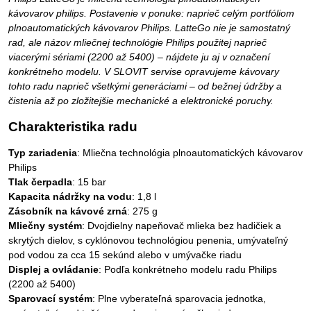
kávovarov philips. Postavenie v ponuke: naprieč celým portfóliom
plnoautomatických kávovarov Philips. LatteGo nie je samostatný
rad, ale názov mliečnej technológie Philips použitej naprieč
viacerými sériami (2200 až 5400) – nájdete ju aj v označení
konkrétneho modelu. V SLOVIT servise opravujeme kávovary
tohto radu naprieč všetkými generáciami – od bežnej údržby a
čistenia až po zložitejšie mechanické a elektronické poruchy.
Charakteristika radu
Typ zariadenia
: Mliečna technológia plnoautomatických kávovarov
Philips
Tlak čerpadla
: 15 bar
Kapacita nádržky na vodu
: 1,8 l
Zásobník na kávové zrná
: 275 g
Mliečny systém
: Dvojdielny napeňovač mlieka bez hadičiek a
skrytých dielov, s cyklónovou technológiou penenia, umývateľný
pod vodou za cca 15 sekúnd alebo v umývačke riadu
Displej a ovládanie
: Podľa konkrétneho modelu radu Philips
(2200 až 5400)
Sparovací systém
: Plne vyberateľná sparovacia jednotka,