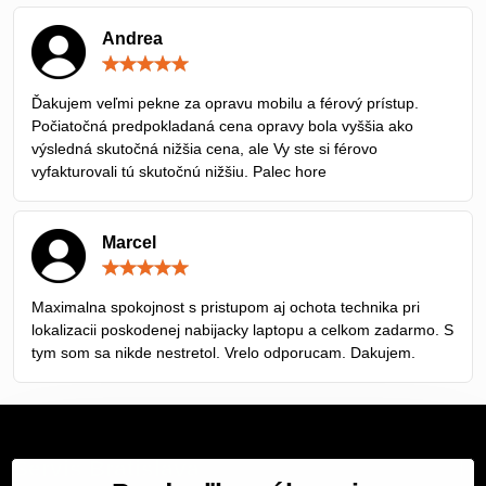
Andrea
Hodnotenie:
5
/
Ďakujem veľmi pekne za opravu mobilu a férový prístup.
5
Počiatočná predpokladaná cena opravy bola vyššia ako
výsledná skutočná nižšia cena, ale Vy ste si férovo
vyfakturovali tú skutočnú nižšiu. Palec hore
Marcel
Hodnotenie:
5
/
Maximalna spokojnost s pristupom aj ochota technika pri
5
lokalizacii poskodenej nabijacky laptopu a celkom zadarmo. S
tym som sa nikde nestretol. Vrelo odporucam. Dakujem.
Servis Bratislava