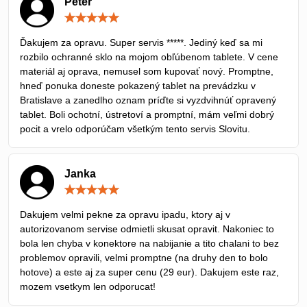
Peter
Hodnotenie:
5
/
Ďakujem za opravu. Super servis *****. Jediný keď sa mi
5
rozbilo ochranné sklo na mojom obľúbenom tablete. V cene
materiál aj oprava, nemusel som kupovať nový. Promptne,
hneď ponuka doneste pokazený tablet na prevádzku v
Bratislave a zanedlho oznam príďte si vyzdvihnúť opravený
tablet. Boli ochotní, ústretoví a promptní, mám veľmi dobrý
pocit a vrelo odporúčam všetkým tento servis Slovitu.
Janka
Hodnotenie:
5
/
Dakujem velmi pekne za opravu ipadu, ktory aj v
5
autorizovanom servise odmietli skusat opravit. Nakoniec to
bola len chyba v konektore na nabijanie a tito chalani to bez
problemov opravili, velmi promptne (na druhy den to bolo
hotove) a este aj za super cenu (29 eur). Dakujem este raz,
mozem vsetkym len odporucat!