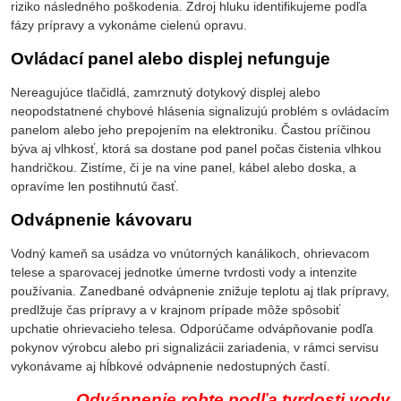
riziko následného poškodenia. Zdroj hluku identifikujeme podľa
fázy prípravy a vykonáme cielenú opravu.
Ovládací panel alebo displej nefunguje
Nereagujúce tlačidlá, zamrznutý dotykový displej alebo
neopodstatnené chybové hlásenia signalizujú problém s ovládacím
panelom alebo jeho prepojením na elektroniku. Častou príčinou
býva aj vlhkosť, ktorá sa dostane pod panel počas čistenia vlhkou
handričkou. Zistíme, či je na vine panel, kábel alebo doska, a
opravíme len postihnutú časť.
Odvápnenie kávovaru
Vodný kameň sa usádza vo vnútorných kanálikoch, ohrievacom
telese a sparovacej jednotke úmerne tvrdosti vody a intenzite
používania. Zanedbané odvápnenie znižuje teplotu aj tlak prípravy,
predlžuje čas prípravy a v krajnom prípade môže spôsobiť
upchatie ohrievacieho telesa. Odporúčame odvápňovanie podľa
pokynov výrobcu alebo pri signalizácii zariadenia, v rámci servisu
vykonávame aj hĺbkové odvápnenie nedostupných častí.
Odvápnenie robte podľa tvrdosti vody