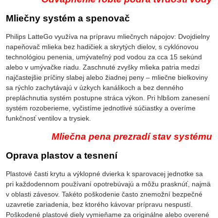
Mliečny systém a spenovač
Philips LatteGo využíva na prípravu mliečnych nápojov: Dvojdielny
napeňovač mlieka bez hadičiek a skrytých dielov, s cyklónovou
technológiou penenia, umývateľný pod vodou za cca 15 sekúnd
alebo v umývačke riadu. Zaschnuté zvyšky mlieka patria medzi
najčastejšie príčiny slabej alebo žiadnej peny – mliečne bielkoviny
sa rýchlo zachytávajú v úzkych kanálikoch a bez denného
prepláchnutia systém postupne stráca výkon. Pri hlbšom zanesení
systém rozoberieme, vyčistíme jednotlivé súčiastky a overíme
funkčnosť ventilov a trysiek.
Mliečna pena prezradí stav systému
Oprava plastov a tesnení
Plastové časti krytu a výklopné dvierka k sparovacej jednotke sa
pri každodennom používaní opotrebúvajú a môžu prasknúť, najmä
v oblasti závesov. Takéto poškodenie často znemožní bezpečné
uzavretie zariadenia, bez ktorého kávovar prípravu nespustí.
Poškodené plastové diely vymieňame za originálne alebo overené