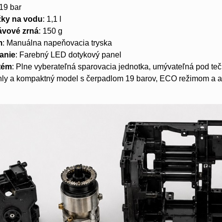
 19 bar
žky na vodu
: 1,1 l
ávové zrná
: 150 g
m
: Manuálna napeňovacia tryska
danie
: Farebný LED dotykový panel
tém
: Plne vyberateľná sparovacia jednotka, umývateľná pod te
íhly a kompaktný model s čerpadlom 19 barov, ECO režimom a 