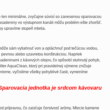
ebo len minimálne, zvyčajne súvisí so zanesenou sparovacou
 usadeniny vo výstupnom kanáli môžu problém ešte zhoršiť.
by upravíme stupeň mletia.
 môže sám vytiahnuť von a opláchnuť pod tečúcou vodou,
s pevnou alebo uzavretou konštrukciou. Napriek
adeninami z kávových olejov, čo spôsobí stuhnutý pohyb,
ilter AquaClean, ktorý pri pravidelnej výmene znižuje
rieme, vyčistíme všetky pohyblivé časti, vymeníme
Sparovacia jednotka je srdcom kávovaru
 prípravou, čo zaisťuje čerstvosť arómy. Mlecie kamene