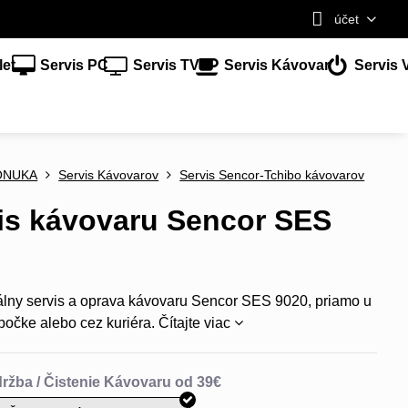
účet
let
Servis PC
Servis TV
Servis Kávovar
Servis 
ONUKA
Servis Kávovarov
Servis Sencor-Tchibo kávovarov
is kávovaru Sencor SES
álny servis a oprava kávovaru Sencor SES 9020, priamo u
bočke alebo cez kuriéra.
Čítajte viac