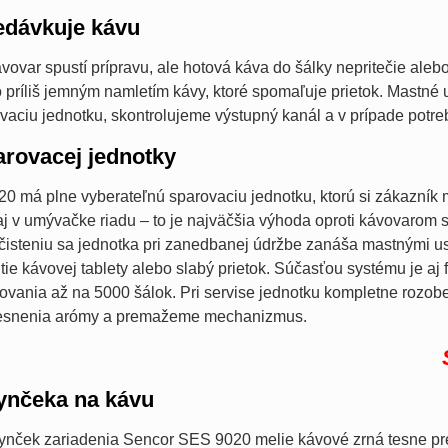
edávkuje kávu
ávovar spustí prípravu, ale hotová káva do šálky nepritečie al
 príliš jemným namletím kávy, ktoré spomaľuje prietok. Mastné
vaciu jednotku, skontrolujeme výstupný kanál a v prípade potre
rovacej jednotky
0 má plne vyberateľnú sparovaciu jednotku, ktorú si zákazník
j v umývačke riadu – to je najväčšia výhoda oproti kávovarom 
isteniu sa jednotka pri zanedbanej údržbe zanáša mastnými us
ie kávovej tablety alebo slabý prietok. Súčasťou systému je aj f
vania až na 5000 šálok. Pri servise jednotku kompletne rozobe
tesnenia arómy a premažeme mechanizmus.
ynčeka na kávu
nček zariadenia Sencor SES 9020 melie kávové zrná tesne pred