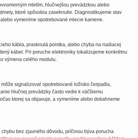
nerovnomerným mletím, hlučnejšou prevádzkou alebo
dmety, ktoré spôsobia zaseknutie. Diagnostikujeme stav
a alebo vymeníme opotrebované mlecie kamene.
ieho kábla, prasknutá poistka, alebo chyba na riadiacej
ený kábel. Pri poruche elektroniky lokalizujeme konkrétnu
ako výmena celého modulu.
y môže signalizovať opotrebované ložisko čerpadla,
anie hlučnej prevádzky často vedie k väčšiemu
počas ktorej sa objavuje, a vymeníme alebo dotiahneme
si chybu bez zjavného dôvodu, príčinou býva porucha