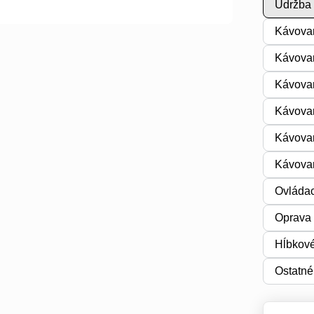
Údržba 
Kávovar
Kávovar
Kávovar
Kávovar
Kávovar
Kávovar
Ovládac
Oprava 
Hĺbkové
Ostatné