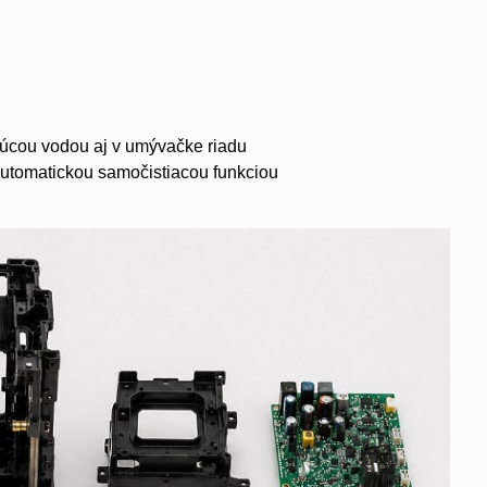
čúcou vodou aj v umývačke riadu
automatickou samočistiacou funkciou