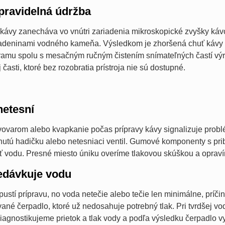
 pravidelná údržba
kávy zanecháva vo vnútri zariadenia mikroskopické zvyšky kávo
adeninami vodného kameňa. Výsledkom je zhoršená chuť kávy 
ramu spolu s mesačným ručným čistením snímateľných častí výra
j časti, ktoré bez rozobratia prístroja nie sú dostupné.
netesní
vovarom alebo kvapkanie počas prípravy kávy signalizuje prob
nutú hadičku alebo netesniaci ventil. Gumové komponenty s pribú
 vodu. Presné miesto úniku overíme tlakovou skúškou a opraví
edávkuje vodu
pustí prípravu, no voda netečie alebo tečie len minimálne, príči
né čerpadlo, ktoré už nedosahuje potrebný tlak. Pri tvrdšej vode
agnostikujeme prietok a tlak vody a podľa výsledku čerpadlo 