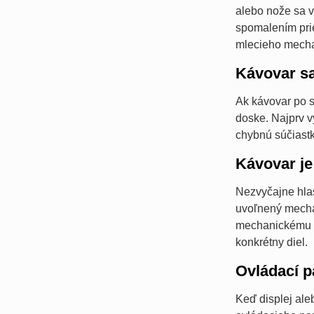
alebo nože sa v
spomalením prie
mlecieho mecha
Kávovar s
Ak kávovar po s
doske. Najprv v
chybnú súčiastk
Kávovar je
Nezvyčajne hlas
uvoľnený mechan
mechanickému p
konkrétny diel.
Ovládací p
Keď displej ale