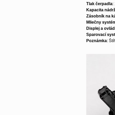
Tlak čerpadla
:
Kapacita nádr
Zásobník na k
Mliečny systé
Displej a ovlá
Sparovací sys
Poznámka
: Št