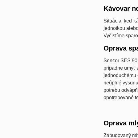
Kávovar n
Situácia, keď k
jednotkou alebo
Vyčistíme sparo
Oprava spa
Sencor SES 902
prípadne umyť a
jednoduchému č
neúplné vysunut
potrebu odvápňo
opotrebované 
Oprava ml
Zabudovaný mly