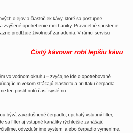
vých olejov a čiastočiek kávy, ktoré sa postupne
a zvýšené opotrebenie mechaniky. Pravidelné spustenie
zne predlžuje životnosť zariadenia. V rámci servisu
Čistý kávovar robí lepšiu kávu
lém vo vodnom okruhu – zvyčajne ide o opotrebované
dajúcim vekom strácajú elasticitu a pri tlaku čerpadla
me len postihnutú časť systému.
nou bývá zavzdušnené čerpadlo, upchatý vstupný filter,
 sa filter aj vstupné kanáliky rýchlejšie zanášajú
vyčistíme, odvzdušníme systém, alebo čerpadlo vymeníme.