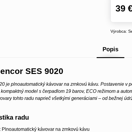
39 
Výrobca:
S
Popis
Sencor SES 9020
0 je plnoautomatický kávovar na zrnkovú kávu. Postavenie v 
 a kompaktný model s čerpadlom 19 barov, ECO režimom a autom
vary tohto radu naprieč všetkými generáciami – od bežnej údržb
stika radu
: Plnoautomatický kávovar na zrnkovú kávu