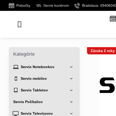
Pobočky
Servis kuriérom
Bratislava: 0940604
Záruka 2 roky
Kategórie
Servis Notebookov
Servis mobilov
Servis Tabletov
Servis Počítačov
Servis Televízorov