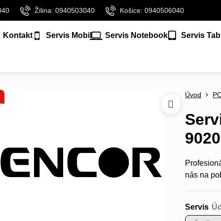
040
Žilina: 0940503040
Košice: 0940506040
Kontakt
Servis Mobil
Servis Notebook
Servis Tab
Úvod
P
Serv
9020
Profesion
nás na po
Servis