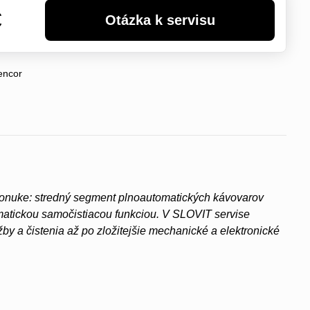
€
encor
ponuke: stredný segment plnoautomatických kávovarov
atickou samočistiacou funkciou. V SLOVIT servise
y a čistenia až po zložitejšie mechanické a elektronické