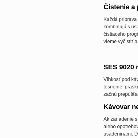
Čistenie a
Každá príprava 
kombinujú s us
čistiaceho prog
vieme vyčistiť a
SES 9020 
Vlhkosť pod ká
tesnenie, prask
začnú prepúšťať
Kávovar n
Ak zariadenie s
alebo opotrebova
usadeninami. Di