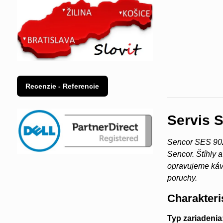
Recenzie - Referencie
Servis 
Sencor SES 902
Sencor. Štíhly
opravujeme kávo
poruchy.
Charakteri
Typ zariadenia