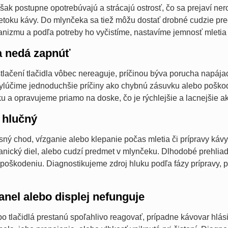
šak postupne opotrebúvajú a strácajú ostrosť, čo sa prejaví 
toku kávy. Do mlynčeka sa tiež môžu dostať drobné cudzie pre
nizmu a podľa potreby ho vyčistíme, nastavíme jemnosť mleti
a nedá zapnúť
tlačení tlačidla vôbec nereaguje, príčinou býva porucha napájac
ylúčime jednoduchšie príčiny ako chybnú zásuvku alebo poškod
u a opravujeme priamo na doske, čo je rýchlejšie a lacnejšie 
 hlučný
ný chod, vŕzganie alebo klepanie počas mletia či prípravy káv
ický diel, alebo cudzí predmet v mlynčeku. Dlhodobé prehliad
oškodeniu. Diagnostikujeme zdroj hluku podľa fázy prípravy, 
anel alebo displej nefunguje
bo tlačidlá prestanú spoľahlivo reagovať, prípadne kávovar hlá