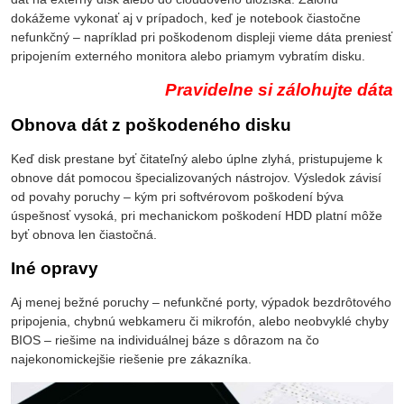
dokážeme vykonať aj v prípadoch, keď je notebook čiastočne
nefunkčný – napríklad pri poškodenom displeji vieme dáta preniesť
pripojením externého monitora alebo priamym vybratím disku.
Pravidelne si zálohujte dáta
Obnova dát z poškodeného disku
Keď disk prestane byť čitateľný alebo úplne zlyhá, pristupujeme k
obnove dát pomocou špecializovaných nástrojov. Výsledok závisí
od povahy poruchy – kým pri softvérovom poškodení býva
úspešnosť vysoká, pri mechanickom poškodení HDD platní môže
byť obnova len čiastočná.
Iné opravy
Aj menej bežné poruchy – nefunkčné porty, výpadok bezdrôtového
pripojenia, chybnú webkameru či mikrofón, alebo neobvyklé chyby
BIOS – riešime na individuálnej báze s dôrazom na čo
najekonomickejšie riešenie pre zákazníka.