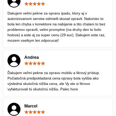
Hodnotenie:
5
/
Dakujem velmi pekne za opravu ipadu, ktory aj v
5
autorizovanom servise odmietli skusat opravit. Nakoniec to
bola len chyba v konektore na nabijanie a tito chalani to bez
problemov opravili, velmi promptne (na druhy den to bolo
hotove) a este aj za super cenu (29 eur). Dakujem este raz,
mozem vsetkym len odporucat!
Andrea
Hodnotenie:
5
/
Ďakujem veľmi pekne za opravu mobilu a férový prístup.
5
Počiatočná predpokladaná cena opravy bola vyššia ako
výsledná skutočná nižšia cena, ale Vy ste si férovo
vyfakturovali tú skutočnú nižšiu. Palec hore
Marcel
Hodnotenie:
5