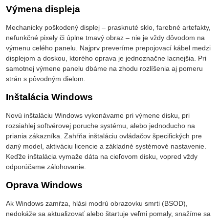
Výmena displeja
Mechanicky poškodený displej – prasknuté sklo, farebné artefakty,
nefunkčné pixely či úplne tmavý obraz – nie je vždy dôvodom na
výmenu celého panelu. Najprv preveríme prepojovací kábel medzi
displejom a doskou, ktorého oprava je jednoznačne lacnejšia. Pri
samotnej výmene panelu dbáme na zhodu rozlíšenia aj pomeru
strán s pôvodným dielom.
Inštalácia Windows
Novú inštaláciu Windows vykonávame pri výmene disku, pri
rozsiahlej softvérovej poruche systému, alebo jednoducho na
priania zákazníka. Zahŕňa inštaláciu ovládačov špecifických pre
daný model, aktiváciu licencie a základné systémové nastavenie.
Keďže inštalácia vymaže dáta na cieľovom disku, vopred vždy
odporúčame zálohovanie.
Oprava Windows
Ak Windows zamŕza, hlási modrú obrazovku smrti (BSOD),
nedokáže sa aktualizovať alebo štartuje veľmi pomaly, snažíme sa