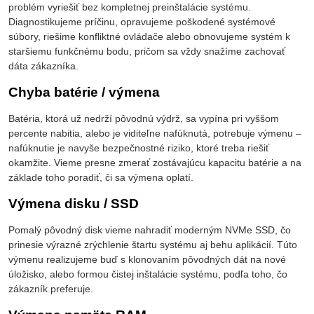
problém vyriešiť bez kompletnej preinštalácie systému.
Diagnostikujeme príčinu, opravujeme poškodené systémové
súbory, riešime konfliktné ovládače alebo obnovujeme systém k
staršiemu funkčnému bodu, pričom sa vždy snažíme zachovať
dáta zákazníka.
Chyba batérie / výmena
Batéria, ktorá už nedrží pôvodnú výdrž, sa vypína pri vyššom
percente nabitia, alebo je viditeľne nafúknutá, potrebuje výmenu –
nafúknutie je navyše bezpečnostné riziko, ktoré treba riešiť
okamžite. Vieme presne zmerať zostávajúcu kapacitu batérie a na
základe toho poradiť, či sa výmena oplatí.
Výmena disku / SSD
Pomalý pôvodný disk vieme nahradiť moderným NVMe SSD, čo
prinesie výrazné zrýchlenie štartu systému aj behu aplikácií. Túto
výmenu realizujeme buď s klonovaním pôvodných dát na nové
úložisko, alebo formou čistej inštalácie systému, podľa toho, čo
zákazník preferuje.