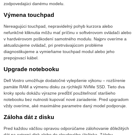
zodpovedajúci danému modelu.
Výmena touchpad
Nereagujúci touchpad, nepravidelný pohyb kurzora alebo
nefunkčné kliknutia môžu mať príčinu v softvérovom ovládači alebo
v hardvérovom poškodení samotného modulu. Najprv overíme a
aktualizujeme ovládač, pri pretrvávajúcom probléme
diagnostikujeme a vymieňame touchpad modul alebo jeho
prepojovací kábel.
Upgrade notebooku
Dell Vostro umožňuje dodatočné vylepšenie výkonu – rozšírenie
pamäte RAM a výmenu disku za rýchlejší NVMe SSD. Tieto dva
kroky spolu dokážu výrazne predĺžiť použiteľnosť staršieho
notebooku bez nutnosti kupovať nové zariadenie. Pred upgradom
vždy overíme, aké maximálne parametre daný model podporuje.
Záloha dát z disku
Pred každou väčšou opravou odporúčame zálohovanie dôležitých
dát na externý disk alebo do cloudového úložiska. Zálohu