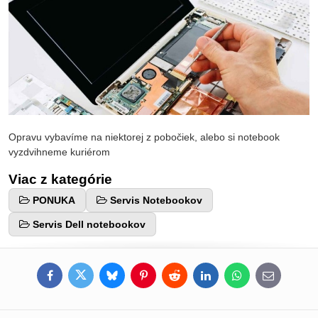
Opravu vybavíme na niektorej z pobočiek, alebo si notebook
vyzdvihneme kuriérom
Viac z kategórie
PONUKA
Servis Notebookov
Servis Dell notebookov
Facebook
Twitter
Bluesky
Pinterest
Reddit
LinkedIn
WhatsApp
E-
mail