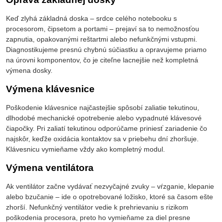
Keď zlyhá základná doska – srdce celého notebooku s
procesorom, čipsetom a portami – prejaví sa to nemožnosťou
zapnutia, opakovanými reštartmi alebo nefunkčnými vstupmi.
Diagnostikujeme presnú chybnú súčiastku a opravujeme priamo
na úrovni komponentov, čo je citeľne lacnejšie než kompletná
výmena dosky.
Výmena klávesnice
Poškodenie klávesnice najčastejšie spôsobí zaliatie tekutinou,
dlhodobé mechanické opotrebenie alebo vypadnuté klávesové
čiapočky. Pri zaliatí tekutinou odporúčame priniesť zariadenie čo
najskôr, keďže oxidácia kontaktov sa v priebehu dní zhoršuje.
Klávesnicu vymieňame vždy ako kompletný modul.
Výmena ventilátora
Ak ventilátor začne vydávať nezvyčajné zvuky – vŕzganie, klepanie
alebo bzučanie – ide o opotrebované ložisko, ktoré sa časom ešte
zhorší. Nefunkčný ventilátor vedie k prehrievaniu s rizikom
poškodenia procesora, preto ho vymieňame za diel presne