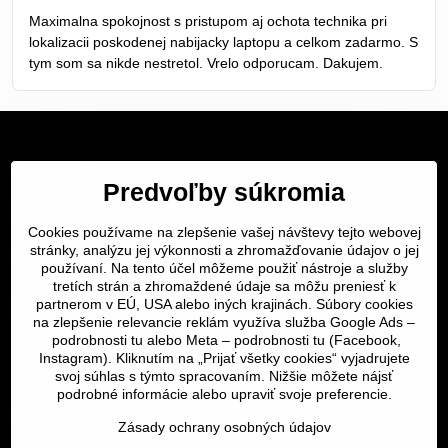
/
Maximalna spokojnost s pristupom aj ochota technika pri
5
lokalizacii poskodenej nabijacky laptopu a celkom zadarmo. S
tym som sa nikde nestretol. Vrelo odporucam. Dakujem.
Servis Bratislava
Predvoľby súkromia
Servis Žilina
Cookies používame na zlepšenie vašej návštevy tejto webovej
Servis Košice
stránky, analýzu jej výkonnosti a zhromažďovanie údajov o jej
používaní. Na tento účel môžeme použiť nástroje a služby
tretích strán a zhromaždené údaje sa môžu preniesť k
Dôležité odkazy
partnerom v EÚ, USA alebo iných krajinách. Súbory cookies
na zlepšenie relevancie reklám využíva služba Google Ads –
podrobnosti tu
alebo Meta –
podrobnosti tu
(Facebook,
SERVIS KURIÉROM
Instagram). Kliknutím na „Prijať všetky cookies“ vyjadrujete
svoj súhlas s týmto spracovaním. Nižšie môžete nájsť
podrobné informácie alebo upraviť svoje preferencie.
Servis a oprava | slovit.sk
Zásady ochrany osobných údajov