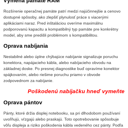
Výmena pamäte RAM
Rozšírenie operačnej pamäte patrí medzi najúčinnejšie a cenovo
dostupné spôsoby, ako zlepšiť plynulosť práce s viacerými
aplikáciami naraz. Pred inštaláciou overíme maximálnu
podporovanú kapacitu a kompatibilný typ pamäte pre konkrétny
model, aby sme predišli problémom s kompatibilitou.
Oprava nabíjania
Nestabilné alebo úplne chýbajúce nabíjanie signalizuje poruchu
konektora, napájacieho kábla, alebo nabíjacieho obvodu na
základnej doske. Po presnej diagnostike buď opravíme konektor
spájkovaním, alebo riešime poruchu priamo v obvode
zodpovednom za nabíjanie.
Poškodenú nabíjačku hneď vymeňte
Oprava pántov
Pánty, ktoré držia displej notebooku, sa pri dlhodobom používaní
uvoľňujú, vŕzgajú alebo praskajú. Toto opotrebovanie spôsobuje
vôľu displeja a riziko poškodenia kábla vedeného cez pánty. Podľa