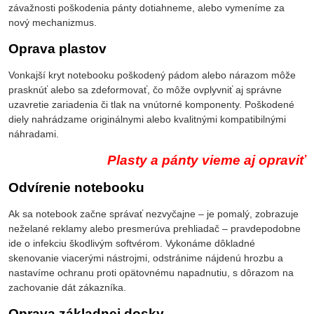
závažnosti poškodenia pánty dotiahneme, alebo vymeníme za
nový mechanizmus.
Oprava plastov
Vonkajší kryt notebooku poškodený pádom alebo nárazom môže
prasknúť alebo sa zdeformovať, čo môže ovplyvniť aj správne
uzavretie zariadenia či tlak na vnútorné komponenty. Poškodené
diely nahrádzame originálnymi alebo kvalitnými kompatibilnými
náhradami.
Plasty a pánty vieme aj opraviť
Odvírenie notebooku
Ak sa notebook začne správať nezvyčajne – je pomalý, zobrazuje
neželané reklamy alebo presmerúva prehliadač – pravdepodobne
ide o infekciu škodlivým softvérom. Vykonáme dôkladné
skenovanie viacerými nástrojmi, odstránime nájdenú hrozbu a
nastavíme ochranu proti opätovnému napadnutiu, s dôrazom na
zachovanie dát zákazníka.
Oprava základnej dosky