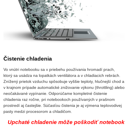
Čistenie chladenia
Vo vnútri notebooku sa v priebehu používania hromadí prach,
ktorý sa usádza na lopatkách ventilátora a v chladiacich rebrách.
Znížený prietok vzduchu spôsobuje vyššie teploty, hlučnejší chod a
v krajnom prípade automatické znižovanie výkonu (throttling) alebo
neočakávané vypínanie. Odporúčame kompletné čistenie
chladenia raz ročne, pri notebookoch používaných v prašnom
prostredí aj častejšie. Súčasťou čistenia je aj výmena teplovodivej
pasty medzi procesorom a chladičom.
Upchaté chladenie môže poškodiť notebook