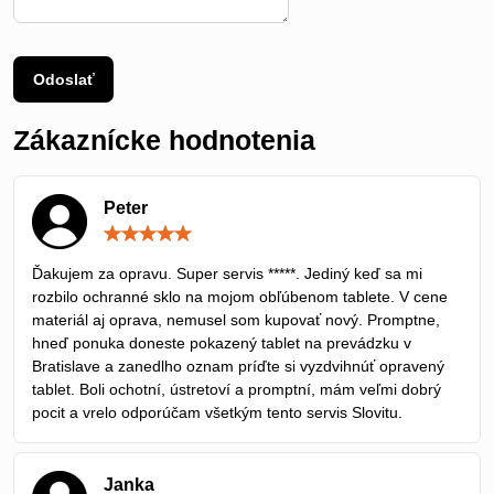
Odoslať
Zákaznícke hodnotenia
Peter
Hodnotenie:
5
/
Ďakujem za opravu. Super servis *****. Jediný keď sa mi
5
rozbilo ochranné sklo na mojom obľúbenom tablete. V cene
materiál aj oprava, nemusel som kupovať nový. Promptne,
hneď ponuka doneste pokazený tablet na prevádzku v
Bratislave a zanedlho oznam príďte si vyzdvihnúť opravený
tablet. Boli ochotní, ústretoví a promptní, mám veľmi dobrý
pocit a vrelo odporúčam všetkým tento servis Slovitu.
Janka