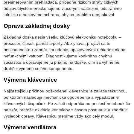
presmerovaním prehliadača, prípadne rizikom straty citlivých
údajov. Systém preskenujeme viacerými nástrojmi, odstránime
infekciu a nastavíme ochranu, aby sa problém neopakoval.
Oprava základnej dosky
Základná doska nesie všetku kľúčovú elektroniku notebooku –
procesor, čipset, pamäť a porty. Ak zlyháva, prejaví sa to
neschopnosťou zapnúť zariadenie, opakovanými reštartmi alebo
nefunkčnými vstupmi. Diagnostikujeme konkrétnu chybnú
súčiastku a opravujeme ju priamo na doske, čím sa vyhneme
drahšej výmene celého komponentu.
Výmena klávesnice
Najčastejšou príčinou poškodenej klávesnice je zaliatie tekutinou,
po ktorom nasleduje mechanické opotrebenie a vypadávanie
klávesových čiapočiek. Po zaliatí odporúčame priniesť notebook čo
najskôr, pretože oxidácia kontaktov s časom postupuje a zhoršuje
výsledok opravy. Klávesnicu meníme vždy ako celý modul.
Výmena ventilátora