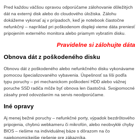
Pred každou väčšou opravou odporúčame zálohovanie dôležitých
dát na externý disk alebo do cloudového úložiska. Zálohu
dokážeme vykonať aj v prípadoch, keď je notebook čiastočne
nefunkčný – napríklad pri poškodenom displeji vieme dáta preniesť
pripojením externého monitora alebo priamym vybratím disku.
Pravidelne si zálohujte dáta
Obnova dát z poškodeného disku
Obnovu dát z poškodeného alebo nefunkčného disku vykonávame
pomocou špecializovaného vybavenia. Úspešnosť sa líši podľa
typu poruchy – pri mechanickom poškodení HDD alebo vážnej
poruche SSD radiča môže byť obnova len čiastočná. Svojpomocné
zásahy pred odovzdaním na servis neodporúčame.
Iné opravy
Aj menej bežné poruchy – nefunkčné porty, výpadok bezdrôtového
pripojenia, chybnú webkameru či mikrofón, alebo neobvyklé chyby
BIOS – riešime na individuálnej báze s dôrazom na čo
najekonomickejšie riešenie pre zákazníka.