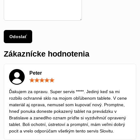
Odoslať
Zákaznícke hodnotenia
Peter
Hodnotenie:
5
/
Ďakujem za opravu. Super servis *****. Jediný keď sa mi
5
rozbilo ochranné sklo na mojom obľúbenom tablete. V cene
materiál aj oprava, nemusel som kupovať nový. Promptne,
hneď ponuka doneste pokazený tablet na prevádzku v
Bratislave a zanedlho oznam príďte si vyzdvihnúť opravený
tablet. Boli ochotní, ústretoví a promptní, mám veľmi dobrý
pocit a vrelo odporúčam všetkým tento servis Slovitu.