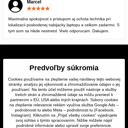
Marcel
Hodnotenie:
5
/
Maximalna spokojnost s pristupom aj ochota technika pri
5
lokalizacii poskodenej nabijacky laptopu a celkom zadarmo. S
tym som sa nikde nestretol. Vrelo odporucam. Dakujem.
Servis Bratislava
Predvoľby súkromia
Servis Žilina
Cookies používame na zlepšenie vašej návštevy tejto webovej
Servis Košice
stránky, analýzu jej výkonnosti a zhromažďovanie údajov o jej
používaní. Na tento účel môžeme použiť nástroje a služby
tretích strán a zhromaždené údaje sa môžu preniesť k
Dôležité odkazy
partnerom v EÚ, USA alebo iných krajinách. Súbory cookies
na zlepšenie relevancie reklám využíva služba Google Ads –
podrobnosti tu
alebo Meta –
podrobnosti tu
(Facebook,
SERVIS KURIÉROM
Instagram). Kliknutím na „Prijať všetky cookies“ vyjadrujete
svoj súhlas s týmto spracovaním. Nižšie môžete nájsť
podrobné informácie alebo upraviť svoje preferencie.