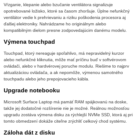
Vŕzganie, klepanie alebo bzučanie ventilátora signalizuje
opotrebované ložisko, ktoré sa časom zhoršuje. Úplne nefunkčný
ventilátor vedie k prehrievaniu a riziku poškodenia procesora aj
ďalšej elektroniky. Nahrádzame ho originálnym alebo
kompatibilným dielom presne zodpovedajúcim danému modelu.
Výmena touchpad
Touchpad, ktorý nereaguje spoľahlivo, má nepravidelný kurzor
alebo nefunkčné kliknutia, môže mať príčinu buď v softvérovom
ovládači, alebo v hardvérovej poruche modulu. Riešime to najprv
aktualizáciou ovládača, a ak nepomôže, výmenou samotného
touchpadu alebo jeho prepojovacieho kábla.
Upgrade notebooku
Microsoft Surface Laptop má pamäť RAM spájkovanú na doske,
takže jej dodatočné rozšírenie nie je možné. Reálnou možnosťou
upgradu zostáva výmena disku za rýchlejší NVMe SSD, ktorá aj pri
tomto obmedzení dokáže citeľne zrýchliť celkový chod systému.
Záloha dát z disku