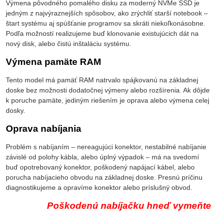
Výmena pôvodného pomalého disku za moderný NVMe SSD je
jedným z najvýraznejších spôsobov, ako zrýchliť starší notebook –
štart systému aj spúšťanie programov sa skráti niekoľkonásobne.
Podľa možností realizujeme buď klonovanie existujúcich dát na
nový disk, alebo čistú inštaláciu systému.
Výmena pamäte RAM
Tento model má pamäť RAM natrvalo spájkovanú na základnej
doske bez možnosti dodatočnej výmeny alebo rozšírenia. Ak dôjde
k poruche pamäte, jediným riešením je oprava alebo výmena celej
dosky.
Oprava nabíjania
Problém s nabíjaním – nereagujúci konektor, nestabilné nabíjanie
závislé od polohy kábla, alebo úplný výpadok – má na svedomí
buď opotrebovaný konektor, poškodený napájací kábel, alebo
porucha nabíjacieho obvodu na základnej doske. Presnú príčinu
diagnostikujeme a opravíme konektor alebo príslušný obvod.
Poškodenú nabíjačku hneď vymeňte