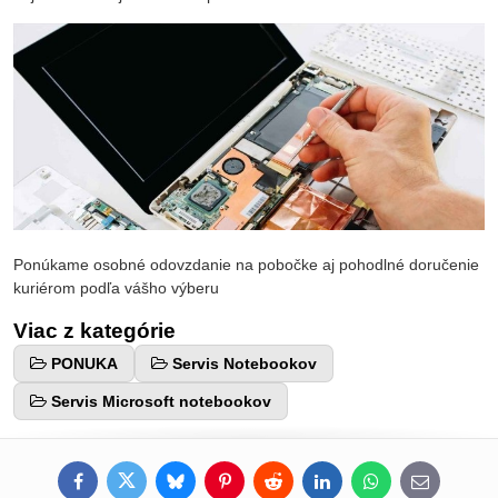
Ponúkame osobné odovzdanie na pobočke aj pohodlné doručenie
kuriérom podľa vášho výberu
Viac z kategórie
PONUKA
Servis Notebookov
Servis Microsoft notebookov
Facebook
Twitter
Bluesky
Pinterest
Reddit
LinkedIn
WhatsApp
E-