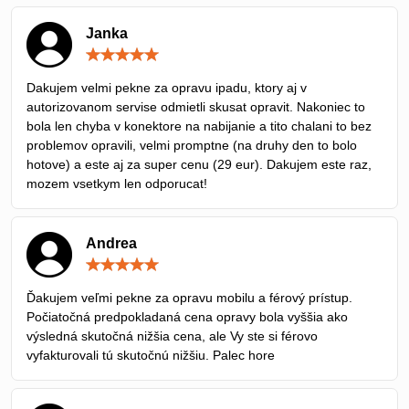
Janka
Hodnotenie:
5
/
Dakujem velmi pekne za opravu ipadu, ktory aj v
5
autorizovanom servise odmietli skusat opravit. Nakoniec to
bola len chyba v konektore na nabijanie a tito chalani to bez
problemov opravili, velmi promptne (na druhy den to bolo
hotove) a este aj za super cenu (29 eur). Dakujem este raz,
mozem vsetkym len odporucat!
Andrea
Hodnotenie:
5
/
Ďakujem veľmi pekne za opravu mobilu a férový prístup.
5
Počiatočná predpokladaná cena opravy bola vyššia ako
výsledná skutočná nižšia cena, ale Vy ste si férovo
vyfakturovali tú skutočnú nižšiu. Palec hore