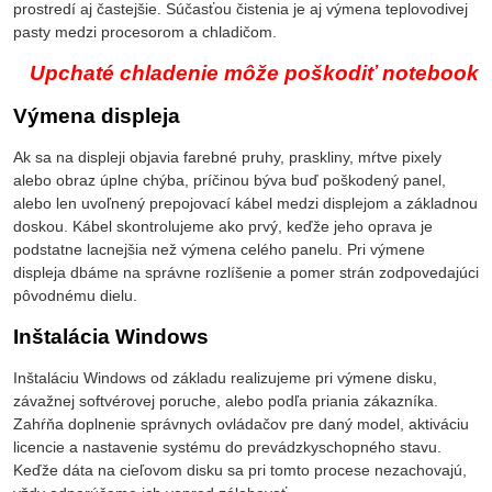
prostredí aj častejšie. Súčasťou čistenia je aj výmena teplovodivej
pasty medzi procesorom a chladičom.
Upchaté chladenie môže poškodiť notebook
Výmena displeja
Ak sa na displeji objavia farebné pruhy, praskliny, mŕtve pixely
alebo obraz úplne chýba, príčinou býva buď poškodený panel,
alebo len uvoľnený prepojovací kábel medzi displejom a základnou
doskou. Kábel skontrolujeme ako prvý, keďže jeho oprava je
podstatne lacnejšia než výmena celého panelu. Pri výmene
displeja dbáme na správne rozlíšenie a pomer strán zodpovedajúci
pôvodnému dielu.
Inštalácia Windows
Inštaláciu Windows od základu realizujeme pri výmene disku,
závažnej softvérovej poruche, alebo podľa priania zákazníka.
Zahŕňa doplnenie správnych ovládačov pre daný model, aktiváciu
licencie a nastavenie systému do prevádzkyschopného stavu.
Keďže dáta na cieľovom disku sa pri tomto procese nezachovajú,