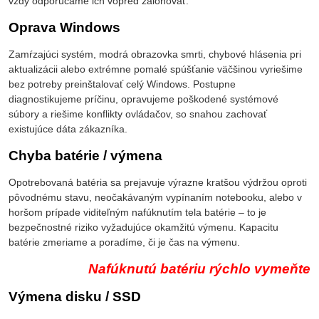
vždy odporúčame ich vopred zálohovať.
Oprava Windows
Zamŕzajúci systém, modrá obrazovka smrti, chybové hlásenia pri
aktualizácii alebo extrémne pomalé spúšťanie väčšinou vyriešime
bez potreby preinštalovať celý Windows. Postupne
diagnostikujeme príčinu, opravujeme poškodené systémové
súbory a riešime konflikty ovládačov, so snahou zachovať
existujúce dáta zákazníka.
Chyba batérie / výmena
Opotrebovaná batéria sa prejavuje výrazne kratšou výdržou oproti
pôvodnému stavu, neočakávaným vypínaním notebooku, alebo v
horšom prípade viditeľným nafúknutím tela batérie – to je
bezpečnostné riziko vyžadujúce okamžitú výmenu. Kapacitu
batérie zmeriame a poradíme, či je čas na výmenu.
Nafúknutú batériu rýchlo vymeňte
Výmena disku / SSD