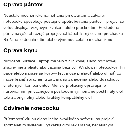
Oprava pántov
Neustále mechanické namáhanie pri otváraní a zatváraní
notebooku spôsobuje postupné opotrebovanie pántov – prejaví sa
vôľou displeja, vŕzgavým zvukom alebo prasknutím. Poškodené
pánty navyše ohrozujú prepojovací kábel, ktorý cez ne prechádza.
Riešime to dotiahnutím alebo výmenou celého mechanizmu.
Oprava krytu
Microsoft Surface Laptop má telo z hliníkovej alebo horčíkovej
zliatiny, nie z plastu ako väčšina bežných Windows notebookov. Pri
páde alebo náraze sa kovový kryt môže preliačiť alebo ohnúť, čo
môže brániť správnemu zatváraniu zariadenia alebo dosadnutiu
vnútorných komponentov. Menšie preliačiny opravujeme
narovnaním, pri vážnejšom poškodení vymieňame postihnutý diel
tela za originálny alebo kvalitný kompatibilný diel.
Odvírenie notebooku
Prítomnosť vírusu alebo iného škodlivého softvéru sa prejaví
spomalením systému, vyskakujúcimi reklamami, nečakaným