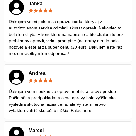
Janka
Hodnotenie:
5
/
Dakujem velmi pekne za opravu ipadu, ktory aj v
5
autorizovanom servise odmietli skusat opravit. Nakoniec to
bola len chyba v konektore na nabijanie a tito chalani to bez
problemov opravili, velmi promptne (na druhy den to bolo
hotove) a este aj za super cenu (29 eur). Dakujem este raz,
mozem vsetkym len odporucat!
Andrea
Hodnotenie:
5
/
Ďakujem veľmi pekne za opravu mobilu a férový prístup.
5
Počiatočná predpokladaná cena opravy bola vyššia ako
výsledná skutočná nižšia cena, ale Vy ste si férovo
vyfakturovali tú skutočnú nižšiu. Palec hore
Marcel