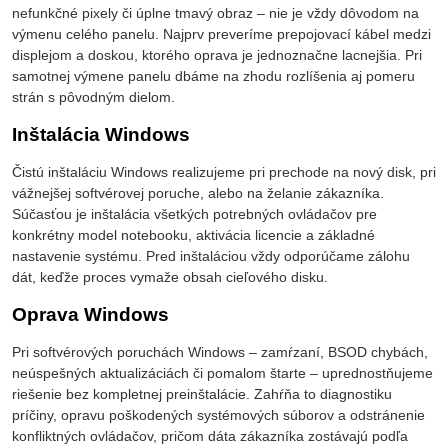
nefunkčné pixely či úplne tmavý obraz – nie je vždy dôvodom na
výmenu celého panelu. Najprv preveríme prepojovací kábel medzi
displejom a doskou, ktorého oprava je jednoznačne lacnejšia. Pri
samotnej výmene panelu dbáme na zhodu rozlíšenia aj pomeru
strán s pôvodným dielom.
Inštalácia Windows
Čistú inštaláciu Windows realizujeme pri prechode na nový disk, pri
vážnejšej softvérovej poruche, alebo na želanie zákazníka.
Súčasťou je inštalácia všetkých potrebných ovládačov pre
konkrétny model notebooku, aktivácia licencie a základné
nastavenie systému. Pred inštaláciou vždy odporúčame zálohu
dát, keďže proces vymaže obsah cieľového disku.
Oprava Windows
Pri softvérových poruchách Windows – zamŕzaní, BSOD chybách,
neúspešných aktualizáciách či pomalom štarte – uprednostňujeme
riešenie bez kompletnej preinštalácie. Zahŕňa to diagnostiku
príčiny, opravu poškodených systémových súborov a odstránenie
konfliktných ovládačov, pričom dáta zákazníka zostávajú podľa