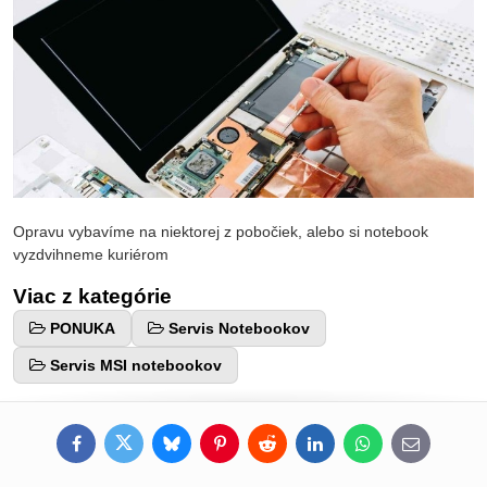
Opravu vybavíme na niektorej z pobočiek, alebo si notebook
vyzdvihneme kuriérom
Viac z kategórie
PONUKA
Servis Notebookov
Servis MSI notebookov
Facebook
Twitter
Bluesky
Pinterest
Reddit
LinkedIn
WhatsApp
E-
mail