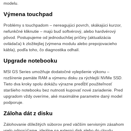
modelu.
Výmena touchpad
Problémy s touchpadom – nereagujúci povrch, skákajúci kurzor,
nefunkčné kliknutie – majú buď softvérový, alebo hardvérový
pôvod. Postupujeme od jednoduchšej príčiny (aktualizácia
ovládača) k zložitejšej (výmena modulu alebo prepojovacieho
kábla), podľa toho, čo diagnostika odhalí.
Upgrade notebooku
MSI GS Series umožňuje dodatočné vylepšenie výkonu –
rozšírenie pamäte RAM a výmenu disku za rýchlejší NVMe SSD.
Tieto dva kroky spolu dokážu výrazne predĺžiť použiteľnosť
staršieho notebooku bez nutnosti kupovať nové zariadenie. Pred
upgradom vždy overíme, aké maximálne parametre daný model
podporuje.
Záloha dát z disku
Zálohovanie dôležitých súborov pred väčším servisným zásahom
vrelo odporúčame, ideálne na externý disk alebo do cloudu.