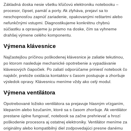
Základná doska nesie všetku kľúčovú elektroniku notebooku –
procesor, čipset, pamäť a porty. Ak zlyháva, prejaví sa to
neschopnosťou zapnúť zariadenie, opakovanými reštartmi alebo
nefunkčnými vstupmi. Diagnostikujeme konkrétnu chybnú
súčiastku a opravujeme ju priamo na doske, čím sa vyhneme
drahšej výmene celého komponentu.
Výmena klávesnice
Najčastejšou príčinou poškodenej klávesnice je zaliatie tekutinou,
po ktorom nasleduje mechanické opotrebenie a vypadávanie
klávesových čiapočiek. Po zaliatí odporúčame priniesť notebook čo
najskôr, pretože oxidácia kontaktov s časom postupuje a zhoršuje
výsledok opravy. Klávesnicu meníme vždy ako celý modul.
Výmena ventilátora
Opotrebované ložisko ventilátora sa prejavuje hlasným vŕzganím,
klepaním alebo bzučaním, ktoré sa s časom zhoršuje. Ak ventilátor
prestane úplne fungovať, notebook sa začne prehrievať a hrozí
poškodenie procesora aj ostatnej elektroniky. Ventilátor meníme za
originálny alebo kompatibilný diel zodpovedajúci presne danému