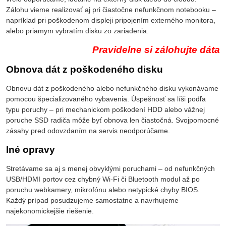
Zálohu vieme realizovať aj pri čiastočne nefunkčnom notebooku –
napríklad pri poškodenom displeji pripojením externého monitora,
alebo priamym vybratím disku zo zariadenia.
Pravidelne si zálohujte dáta
Obnova dát z poškodeného disku
Obnovu dát z poškodeného alebo nefunkčného disku vykonávame
pomocou špecializovaného vybavenia. Úspešnosť sa líši podľa
typu poruchy – pri mechanickom poškodení HDD alebo vážnej
poruche SSD radiča môže byť obnova len čiastočná. Svojpomocné
zásahy pred odovzdaním na servis neodporúčame.
Iné opravy
Stretávame sa aj s menej obvyklými poruchami – od nefunkčných
USB/HDMI portov cez chybný Wi-Fi či Bluetooth modul až po
poruchu webkamery, mikrofónu alebo netypické chyby BIOS.
Každý prípad posudzujeme samostatne a navrhujeme
najekonomickejšie riešenie.