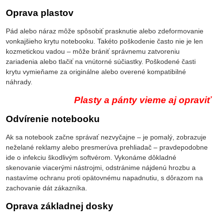
Oprava plastov
Pád alebo náraz môže spôsobiť prasknutie alebo zdeformovanie
vonkajšieho krytu notebooku. Takéto poškodenie často nie je len
kozmetickou vadou – môže brániť správnemu zatvoreniu
zariadenia alebo tlačiť na vnútorné súčiastky. Poškodené časti
krytu vymieňame za originálne alebo overené kompatibilné
náhrady.
Plasty a pánty vieme aj opraviť
Odvírenie notebooku
Ak sa notebook začne správať nezvyčajne – je pomalý, zobrazuje
neželané reklamy alebo presmerúva prehliadač – pravdepodobne
ide o infekciu škodlivým softvérom. Vykonáme dôkladné
skenovanie viacerými nástrojmi, odstránime nájdenú hrozbu a
nastavíme ochranu proti opätovnému napadnutiu, s dôrazom na
zachovanie dát zákazníka.
Oprava základnej dosky