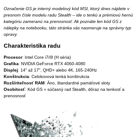
Označenie GS je interný modelový kód MSI, ktorý dnes nájdete v
presnom čísle modelu radu Stealth – ide o tenkú a prémiovú hernú
kategóriu zameranú na prenosnosť. Ak poznáte len kód GS z
nálepky na notebooku, táto stránka vás nasmeruje na správny typ
opravy.
Charakteristika radu
Procesor
: Intel Core i7/i9 (H séria)
Grafika
: NVIDIA GeForce RTX 4060-4080
Displej
: 14" až 17", QHD+ alebo 4K, 165-240Hz
Konštrukcia
: Celokovová tenká konštrukcia
Rozšíriteľnosť RAM
: Áno, štandardné pamäťové sloty
Osobitosť
: Kód GS = súčasný rad Stealth, dôraz na tenkosť a
prenosnosť