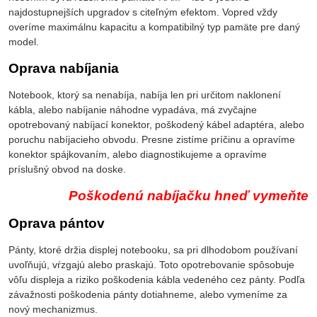
najdostupnejších upgradov s citeľným efektom. Vopred vždy
overíme maximálnu kapacitu a kompatibilný typ pamäte pre daný
model.
Oprava nabíjania
Notebook, ktorý sa nenabíja, nabíja len pri určitom naklonení
kábla, alebo nabíjanie náhodne vypadáva, má zvyčajne
opotrebovaný nabíjací konektor, poškodený kábel adaptéra, alebo
poruchu nabíjacieho obvodu. Presne zistíme príčinu a opravíme
konektor spájkovaním, alebo diagnostikujeme a opravíme
príslušný obvod na doske.
Poškodenú nabíjačku hneď vymeňte
Oprava pántov
Pánty, ktoré držia displej notebooku, sa pri dlhodobom používaní
uvoľňujú, vŕzgajú alebo praskajú. Toto opotrebovanie spôsobuje
vôľu displeja a riziko poškodenia kábla vedeného cez pánty. Podľa
závažnosti poškodenia pánty dotiahneme, alebo vymeníme za
nový mechanizmus.