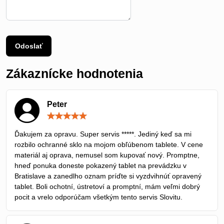
Odoslať
Zákaznícke hodnotenia
Peter
Hodnotenie:
5
/
Ďakujem za opravu. Super servis *****. Jediný keď sa mi
5
rozbilo ochranné sklo na mojom obľúbenom tablete. V cene
materiál aj oprava, nemusel som kupovať nový. Promptne,
hneď ponuka doneste pokazený tablet na prevádzku v
Bratislave a zanedlho oznam príďte si vyzdvihnúť opravený
tablet. Boli ochotní, ústretoví a promptní, mám veľmi dobrý
pocit a vrelo odporúčam všetkým tento servis Slovitu.