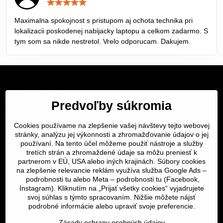
Hodnotenie:
5
/
Maximalna spokojnost s pristupom aj ochota technika pri
5
lokalizacii poskodenej nabijacky laptopu a celkom zadarmo. S
tym som sa nikde nestretol. Vrelo odporucam. Dakujem.
Servis Bratislava
Predvoľby súkromia
Servis Žilina
Cookies používame na zlepšenie vašej návštevy tejto webovej
Servis Košice
stránky, analýzu jej výkonnosti a zhromažďovanie údajov o jej
používaní. Na tento účel môžeme použiť nástroje a služby
tretích strán a zhromaždené údaje sa môžu preniesť k
Dôležité odkazy
partnerom v EÚ, USA alebo iných krajinách. Súbory cookies
na zlepšenie relevancie reklám využíva služba Google Ads –
podrobnosti tu
alebo Meta –
podrobnosti tu
(Facebook,
SERVIS KURIÉROM
Instagram). Kliknutím na „Prijať všetky cookies“ vyjadrujete
svoj súhlas s týmto spracovaním. Nižšie môžete nájsť
podrobné informácie alebo upraviť svoje preferencie.
Servis a oprava | slovit.sk
Zásady ochrany osobných údajov