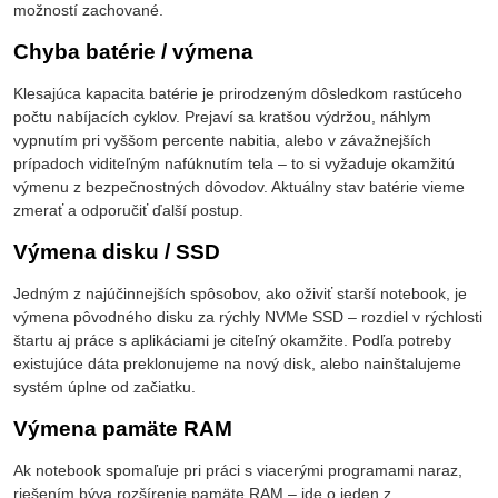
možností zachované.
Chyba batérie / výmena
Klesajúca kapacita batérie je prirodzeným dôsledkom rastúceho
počtu nabíjacích cyklov. Prejaví sa kratšou výdržou, náhlym
vypnutím pri vyššom percente nabitia, alebo v závažnejších
prípadoch viditeľným nafúknutím tela – to si vyžaduje okamžitú
výmenu z bezpečnostných dôvodov. Aktuálny stav batérie vieme
zmerať a odporučiť ďalší postup.
Výmena disku / SSD
Jedným z najúčinnejších spôsobov, ako oživiť starší notebook, je
výmena pôvodného disku za rýchly NVMe SSD – rozdiel v rýchlosti
štartu aj práce s aplikáciami je citeľný okamžite. Podľa potreby
existujúce dáta preklonujeme na nový disk, alebo nainštalujeme
systém úplne od začiatku.
Výmena pamäte RAM
Ak notebook spomaľuje pri práci s viacerými programami naraz,
riešením býva rozšírenie pamäte RAM – ide o jeden z