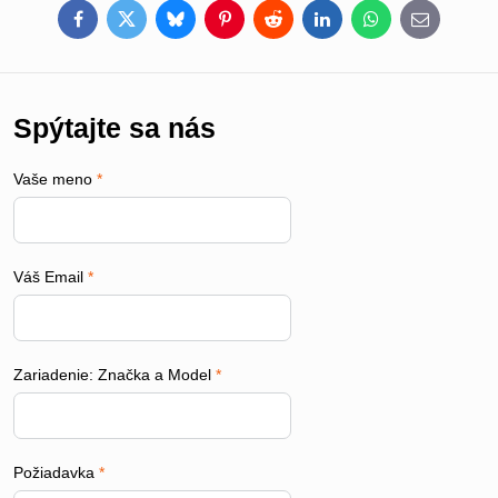
Facebook
Twitter
Bluesky
Pinterest
Reddit
LinkedIn
WhatsApp
E-
mail
Spýtajte sa nás
Vaše meno
*
Váš Email
*
Zariadenie: Značka a Model
*
Požiadavka
*