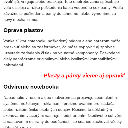
uvoľňujú, vŕzgajú alebo praskajú. Toto opotrebovanie spôsobuje
vôľu displeja a riziko poškodenia kábla vedeného cez pánty. Podľa
závažnosti poškodenia pánty dotiahneme, alebo vymeníme za
nový mechanizmus.
Oprava plastov
Vonkajší kryt notebooku poškodený pádom alebo nárazom môže
prasknúť alebo sa zdeformovať, čo môže ovplyvniť aj správne
uzavretie zariadenia či tlak na vnútorné komponenty. Poškodené
diely nahrádzame originálnymi alebo kvalitnými kompatibilnými
náhradami.
Plasty a pánty vieme aj opraviť
Odvírenie notebooku
Napadnutie vírusom alebo malvérom sa prejavuje spomalením
systému, neželanými reklamami, presmerovaním prehliadača
alebo rizikom úniku osobných údajov. Riešime to dôkladným
skenovaním viacerými nástrojmi, odstránením škodlivého softvéru
a nastavením ochrany do budúcnosti, so snahou zachovať všetky
dáta zákazníka.