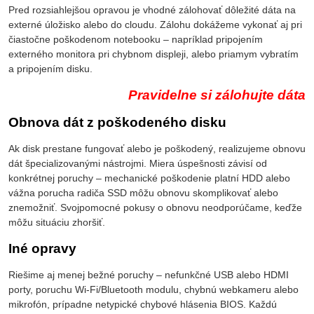
Pred rozsiahlejšou opravou je vhodné zálohovať dôležité dáta na
externé úložisko alebo do cloudu. Zálohu dokážeme vykonať aj pri
čiastočne poškodenom notebooku – napríklad pripojením
externého monitora pri chybnom displeji, alebo priamym vybratím
a pripojením disku.
Pravidelne si zálohujte dáta
Obnova dát z poškodeného disku
Ak disk prestane fungovať alebo je poškodený, realizujeme obnovu
dát špecializovanými nástrojmi. Miera úspešnosti závisí od
konkrétnej poruchy – mechanické poškodenie platní HDD alebo
vážna porucha radiča SSD môžu obnovu skomplikovať alebo
znemožniť. Svojpomocné pokusy o obnovu neodporúčame, keďže
môžu situáciu zhoršiť.
Iné opravy
Riešime aj menej bežné poruchy – nefunkčné USB alebo HDMI
porty, poruchu Wi-Fi/Bluetooth modulu, chybnú webkameru alebo
mikrofón, prípadne netypické chybové hlásenia BIOS. Každú