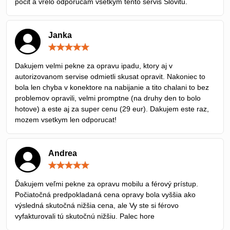
pocit a vrelo odporúčam všetkým tento servis Slovitu.
Janka
Hodnotenie:
5
/
Dakujem velmi pekne za opravu ipadu, ktory aj v
5
autorizovanom servise odmietli skusat opravit. Nakoniec to
bola len chyba v konektore na nabijanie a tito chalani to bez
problemov opravili, velmi promptne (na druhy den to bolo
hotove) a este aj za super cenu (29 eur). Dakujem este raz,
mozem vsetkym len odporucat!
Andrea
Hodnotenie:
5
/
Ďakujem veľmi pekne za opravu mobilu a férový prístup.
5
Počiatočná predpokladaná cena opravy bola vyššia ako
výsledná skutočná nižšia cena, ale Vy ste si férovo
vyfakturovali tú skutočnú nižšiu. Palec hore