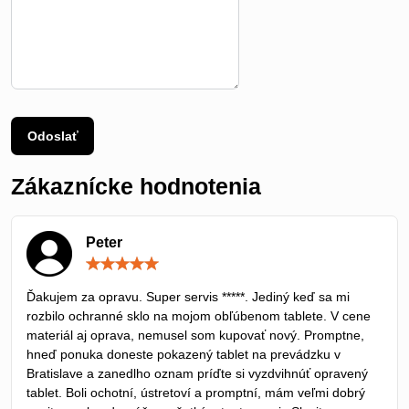
Odoslať
Zákaznícke hodnotenia
Peter
Hodnotenie:
5
/
Ďakujem za opravu. Super servis *****. Jediný keď sa mi
5
rozbilo ochranné sklo na mojom obľúbenom tablete. V cene
materiál aj oprava, nemusel som kupovať nový. Promptne,
hneď ponuka doneste pokazený tablet na prevádzku v
Bratislave a zanedlho oznam príďte si vyzdvihnúť opravený
tablet. Boli ochotní, ústretoví a promptní, mám veľmi dobrý