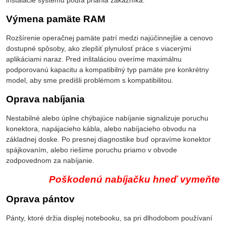
Výmena pamäte RAM
Rozšírenie operačnej pamäte patrí medzi najúčinnejšie a cenovo
dostupné spôsoby, ako zlepšiť plynulosť práce s viacerými
aplikáciami naraz. Pred inštaláciou overíme maximálnu
podporovanú kapacitu a kompatibilný typ pamäte pre konkrétny
model, aby sme predišli problémom s kompatibilitou.
Oprava nabíjania
Nestabilné alebo úplne chýbajúce nabíjanie signalizuje poruchu
konektora, napájacieho kábla, alebo nabíjacieho obvodu na
základnej doske. Po presnej diagnostike buď opravíme konektor
spájkovaním, alebo riešime poruchu priamo v obvode
zodpovednom za nabíjanie.
Poškodenú nabíjačku hneď vymeňte
Oprava pántov
Pánty, ktoré držia displej notebooku, sa pri dlhodobom používaní