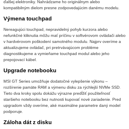
ďalšej elektroniky. Nahrádzame ho originálnym alebo
kompatibilným dielom presne zodpovedajúcim danému modelu.
Výmena touchpad
Nereagujúci touchpad, nepravidelný pohyb kurzora alebo
nefunkčné kliknutia môžu mať príčinu v softvérovom ovládači alebo
v hardvérovom poškodení samotného modulu. Najprv overíme a
aktualizujeme ovládač, pri pretrvávajúcom probléme
diagnostikujeme a vymieňame touchpad modul alebo jeho
prepojovací kábel.
Upgrade notebooku
MSI GT Series umožňuje dodatočné vylepšenie výkonu –
rozšírenie pamäte RAM a výmenu disku za rýchlejší NVMe SSD.
Tieto dva kroky spolu dokážu výrazne predĺžiť použiteľnosť
staršieho notebooku bez nutnosti kupovať nové zariadenie. Pred
upgradom vždy overíme, aké maximálne parametre daný model
podporuje.
Záloha dát z disku