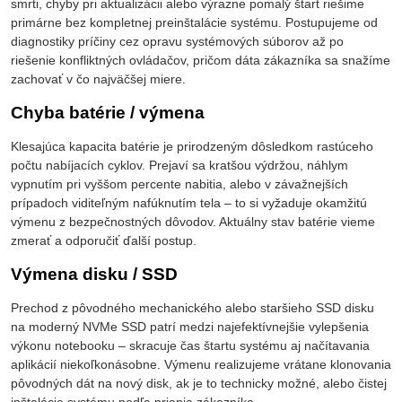
smrti, chyby pri aktualizácii alebo výrazne pomalý štart riešime
primárne bez kompletnej preinštalácie systému. Postupujeme od
diagnostiky príčiny cez opravu systémových súborov až po
riešenie konfliktných ovládačov, pričom dáta zákazníka sa snažíme
zachovať v čo najväčšej miere.
Chyba batérie / výmena
Klesajúca kapacita batérie je prirodzeným dôsledkom rastúceho
počtu nabíjacích cyklov. Prejaví sa kratšou výdržou, náhlym
vypnutím pri vyššom percente nabitia, alebo v závažnejších
prípadoch viditeľným nafúknutím tela – to si vyžaduje okamžitú
výmenu z bezpečnostných dôvodov. Aktuálny stav batérie vieme
zmerať a odporučiť ďalší postup.
Výmena disku / SSD
Prechod z pôvodného mechanického alebo staršieho SSD disku
na moderný NVMe SSD patrí medzi najefektívnejšie vylepšenia
výkonu notebooku – skracuje čas štartu systému aj načítavania
aplikácií niekoľkonásobne. Výmenu realizujeme vrátane klonovania
pôvodných dát na nový disk, ak je to technicky možné, alebo čistej
inštalácie systému podľa priania zákazníka.