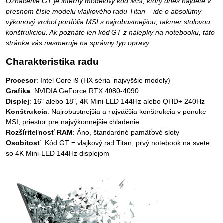
Označenie GT je interný modelový kód MSI, ktorý dnes nájdete v
presnom čísle modelu vlajkového radu Titan – ide o absolútny
výkonový vrchol portfólia MSI s najrobustnejšou, takmer stolovou
konštrukciou. Ak poznáte len kód GT z nálepky na notebooku, táto
stránka vás nasmeruje na správny typ opravy.
Charakteristika radu
Procesor
: Intel Core i9 (HX séria, najvyššie modely)
Grafika
: NVIDIA GeForce RTX 4080-4090
Displej
: 16" alebo 18", 4K Mini-LED 144Hz alebo QHD+ 240Hz
Konštrukcia
: Najrobustnejšia a najväčšia konštrukcia v ponuke
MSI, priestor pre najvýkonnejšie chladenie
Rozšíriteľnosť RAM
: Áno, štandardné pamäťové sloty
Osobitosť
: Kód GT = vlajkový rad Titan, prvý notebook na svete
so 4K Mini-LED 144Hz displejom