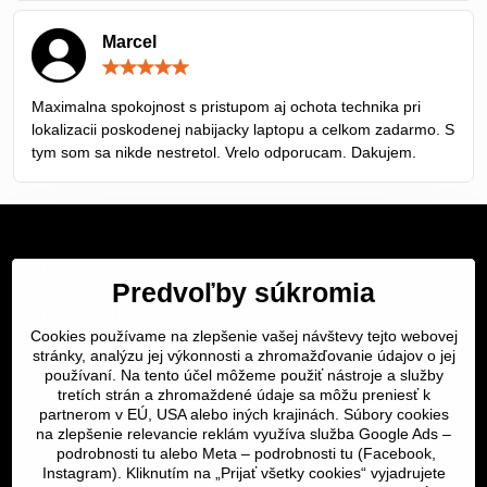
Marcel
Hodnotenie:
5
/
Maximalna spokojnost s pristupom aj ochota technika pri
5
lokalizacii poskodenej nabijacky laptopu a celkom zadarmo. S
tym som sa nikde nestretol. Vrelo odporucam. Dakujem.
Servis Bratislava
Predvoľby súkromia
Servis Žilina
Cookies používame na zlepšenie vašej návštevy tejto webovej
stránky, analýzu jej výkonnosti a zhromažďovanie údajov o jej
Servis Košice
používaní. Na tento účel môžeme použiť nástroje a služby
tretích strán a zhromaždené údaje sa môžu preniesť k
Dôležité odkazy
partnerom v EÚ, USA alebo iných krajinách. Súbory cookies
na zlepšenie relevancie reklám využíva služba Google Ads –
podrobnosti tu
alebo Meta –
podrobnosti tu
(Facebook,
SERVIS KURIÉROM
Instagram). Kliknutím na „Prijať všetky cookies“ vyjadrujete