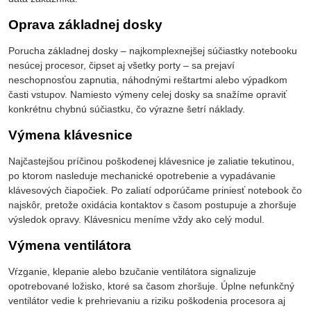
Oprava základnej dosky
Porucha základnej dosky – najkomplexnejšej súčiastky notebooku
nesúcej procesor, čipset aj všetky porty – sa prejaví
neschopnosťou zapnutia, náhodnými reštartmi alebo výpadkom
časti vstupov. Namiesto výmeny celej dosky sa snažíme opraviť
konkrétnu chybnú súčiastku, čo výrazne šetrí náklady.
Výmena klávesnice
Najčastejšou príčinou poškodenej klávesnice je zaliatie tekutinou,
po ktorom nasleduje mechanické opotrebenie a vypadávanie
klávesových čiapočiek. Po zaliatí odporúčame priniesť notebook čo
najskôr, pretože oxidácia kontaktov s časom postupuje a zhoršuje
výsledok opravy. Klávesnicu meníme vždy ako celý modul.
Výmena ventilátora
Vŕzganie, klepanie alebo bzučanie ventilátora signalizuje
opotrebované ložisko, ktoré sa časom zhoršuje. Úplne nefunkčný
ventilátor vedie k prehrievaniu a riziku poškodenia procesora aj