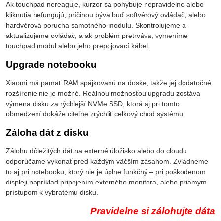
Ak touchpad nereaguje, kurzor sa pohybuje nepravidelne alebo
kliknutia nefungujú, príčinou býva buď softvérový ovládač, alebo
hardvérová porucha samotného modulu. Skontrolujeme a
aktualizujeme ovládač, a ak problém pretrváva, vymeníme
touchpad modul alebo jeho prepojovací kábel.
Upgrade notebooku
Xiaomi má pamäť RAM spájkovanú na doske, takže jej dodatočné
rozšírenie nie je možné. Reálnou možnosťou upgradu zostáva
výmena disku za rýchlejší NVMe SSD, ktorá aj pri tomto
obmedzení dokáže citeľne zrýchliť celkový chod systému.
Záloha dát z disku
Zálohu dôležitých dát na externé úložisko alebo do cloudu
odporúčame vykonať pred každým väčším zásahom. Zvládneme
to aj pri notebooku, ktorý nie je úplne funkčný – pri poškodenom
displeji napríklad pripojením externého monitora, alebo priamym
prístupom k vybratému disku.
Pravidelne si zálohujte dáta