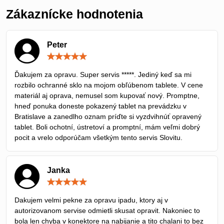
Zákaznícke hodnotenia
Peter
Hodnotenie:
5
/
Ďakujem za opravu. Super servis *****. Jediný keď sa mi
5
rozbilo ochranné sklo na mojom obľúbenom tablete. V cene
materiál aj oprava, nemusel som kupovať nový. Promptne,
hneď ponuka doneste pokazený tablet na prevádzku v
Bratislave a zanedlho oznam príďte si vyzdvihnúť opravený
tablet. Boli ochotní, ústretoví a promptní, mám veľmi dobrý
pocit a vrelo odporúčam všetkým tento servis Slovitu.
Janka
Hodnotenie:
5
/
Dakujem velmi pekne za opravu ipadu, ktory aj v
5
autorizovanom servise odmietli skusat opravit. Nakoniec to
bola len chyba v konektore na nabijanie a tito chalani to bez