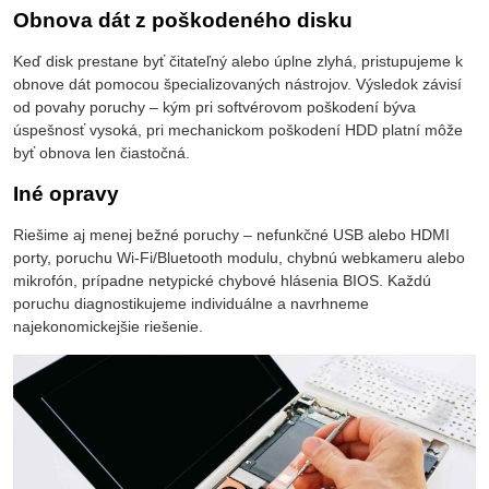
Obnova dát z poškodeného disku
Keď disk prestane byť čitateľný alebo úplne zlyhá, pristupujeme k
obnove dát pomocou špecializovaných nástrojov. Výsledok závisí
od povahy poruchy – kým pri softvérovom poškodení býva
úspešnosť vysoká, pri mechanickom poškodení HDD platní môže
byť obnova len čiastočná.
Iné opravy
Riešime aj menej bežné poruchy – nefunkčné USB alebo HDMI
porty, poruchu Wi-Fi/Bluetooth modulu, chybnú webkameru alebo
mikrofón, prípadne netypické chybové hlásenia BIOS. Každú
poruchu diagnostikujeme individuálne a navrhneme
najekonomickejšie riešenie.