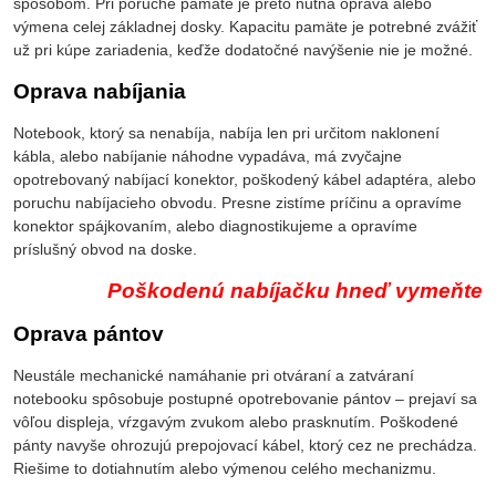
spôsobom. Pri poruche pamäte je preto nutná oprava alebo
výmena celej základnej dosky. Kapacitu pamäte je potrebné zvážiť
už pri kúpe zariadenia, keďže dodatočné navýšenie nie je možné.
Oprava nabíjania
Notebook, ktorý sa nenabíja, nabíja len pri určitom naklonení
kábla, alebo nabíjanie náhodne vypadáva, má zvyčajne
opotrebovaný nabíjací konektor, poškodený kábel adaptéra, alebo
poruchu nabíjacieho obvodu. Presne zistíme príčinu a opravíme
konektor spájkovaním, alebo diagnostikujeme a opravíme
príslušný obvod na doske.
Poškodenú nabíjačku hneď vymeňte
Oprava pántov
Neustále mechanické namáhanie pri otváraní a zatváraní
notebooku spôsobuje postupné opotrebovanie pántov – prejaví sa
vôľou displeja, vŕzgavým zvukom alebo prasknutím. Poškodené
pánty navyše ohrozujú prepojovací kábel, ktorý cez ne prechádza.
Riešime to dotiahnutím alebo výmenou celého mechanizmu.