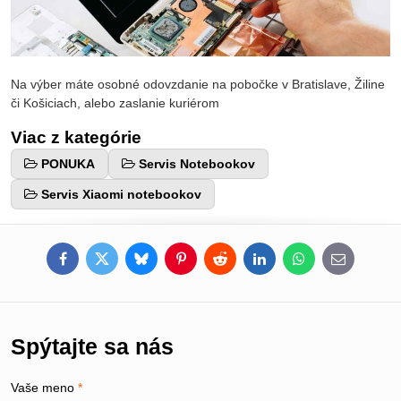
Na výber máte osobné odovzdanie na pobočke v Bratislave, Žiline
či Košiciach, alebo zaslanie kuriérom
Viac z kategórie
PONUKA
Servis Notebookov
Servis Xiaomi notebookov
Facebook
Twitter
Bluesky
Pinterest
Reddit
LinkedIn
WhatsApp
E-
mail
Spýtajte sa nás
Vaše meno
*