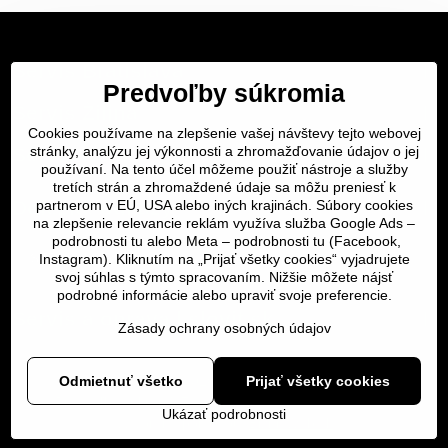
Servis Bratislava
Predvoľby súkromia
Servis Žilina
Cookies používame na zlepšenie vašej návštevy tejto webovej
stránky, analýzu jej výkonnosti a zhromažďovanie údajov o jej
Servis Košice
používaní. Na tento účel môžeme použiť nástroje a služby
tretích strán a zhromaždené údaje sa môžu preniesť k
Dôležité odkazy
partnerom v EÚ, USA alebo iných krajinách. Súbory cookies
na zlepšenie relevancie reklám využíva služba Google Ads –
podrobnosti tu
alebo Meta –
podrobnosti tu
(Facebook,
SERVIS KURIÉROM
Instagram). Kliknutím na „Prijať všetky cookies“ vyjadrujete
svoj súhlas s týmto spracovaním. Nižšie môžete nájsť
podrobné informácie alebo upraviť svoje preferencie.
Servis a oprava | slovit.sk
Zásady ochrany osobných údajov
Odmietnuť všetko
Prijať všetky cookies
©
2026
Copyright
Predvoľby súkromia
Zásady ochrany osobných údajov
Ukázať podrobnosti
Vytvorené pomocou:
BiznisWeb.sk