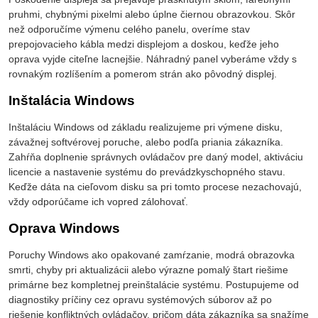
pruhmi, chybnými pixelmi alebo úplne čiernou obrazovkou. Skôr
než odporučíme výmenu celého panelu, overíme stav
prepojovacieho kábla medzi displejom a doskou, keďže jeho
oprava vyjde citeľne lacnejšie. Náhradný panel vyberáme vždy s
rovnakým rozlíšením a pomerom strán ako pôvodný displej.
Inštalácia Windows
Inštaláciu Windows od základu realizujeme pri výmene disku,
závažnej softvérovej poruche, alebo podľa priania zákazníka.
Zahŕňa doplnenie správnych ovládačov pre daný model, aktiváciu
licencie a nastavenie systému do prevádzkyschopného stavu.
Keďže dáta na cieľovom disku sa pri tomto procese nezachovajú,
vždy odporúčame ich vopred zálohovať.
Oprava Windows
Poruchy Windows ako opakované zamŕzanie, modrá obrazovka
smrti, chyby pri aktualizácii alebo výrazne pomalý štart riešime
primárne bez kompletnej preinštalácie systému. Postupujeme od
diagnostiky príčiny cez opravu systémových súborov až po
riešenie konfliktných ovládačov, pričom dáta zákazníka sa snažíme