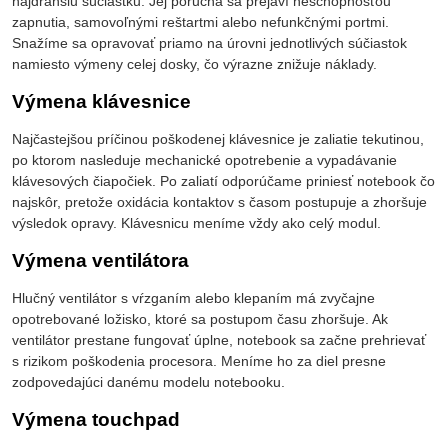
najdrahšiu súčiastku. Jej porucha sa prejaví neschopnosťou
zapnutia, samovoľnými reštartmi alebo nefunkčnými portmi.
Snažíme sa opravovať priamo na úrovni jednotlivých súčiastok
namiesto výmeny celej dosky, čo výrazne znižuje náklady.
Výmena klávesnice
Najčastejšou príčinou poškodenej klávesnice je zaliatie tekutinou,
po ktorom nasleduje mechanické opotrebenie a vypadávanie
klávesových čiapočiek. Po zaliatí odporúčame priniesť notebook čo
najskôr, pretože oxidácia kontaktov s časom postupuje a zhoršuje
výsledok opravy. Klávesnicu meníme vždy ako celý modul.
Výmena ventilátora
Hlučný ventilátor s vŕzganím alebo klepaním má zvyčajne
opotrebované ložisko, ktoré sa postupom času zhoršuje. Ak
ventilátor prestane fungovať úplne, notebook sa začne prehrievať
s rizikom poškodenia procesora. Meníme ho za diel presne
zodpovedajúci danému modelu notebooku.
Výmena touchpad