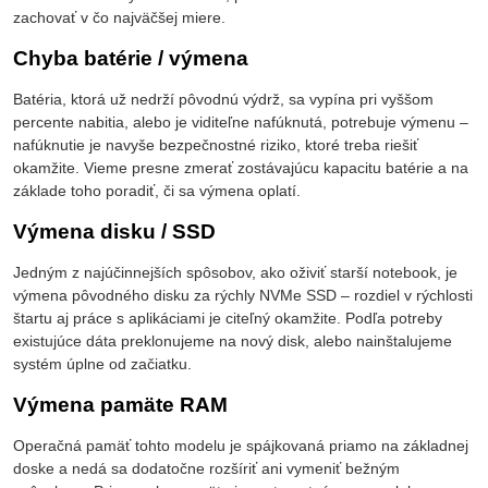
zachovať v čo najväčšej miere.
Chyba batérie / výmena
Batéria, ktorá už nedrží pôvodnú výdrž, sa vypína pri vyššom
percente nabitia, alebo je viditeľne nafúknutá, potrebuje výmenu –
nafúknutie je navyše bezpečnostné riziko, ktoré treba riešiť
okamžite. Vieme presne zmerať zostávajúcu kapacitu batérie a na
základe toho poradiť, či sa výmena oplatí.
Výmena disku / SSD
Jedným z najúčinnejších spôsobov, ako oživiť starší notebook, je
výmena pôvodného disku za rýchly NVMe SSD – rozdiel v rýchlosti
štartu aj práce s aplikáciami je citeľný okamžite. Podľa potreby
existujúce dáta preklonujeme na nový disk, alebo nainštalujeme
systém úplne od začiatku.
Výmena pamäte RAM
Operačná pamäť tohto modelu je spájkovaná priamo na základnej
doske a nedá sa dodatočne rozšíriť ani vymeniť bežným