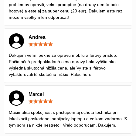
problemov opravili, velmi promptne (na druhy den to bolo
hotove) a este aj za super cenu (29 eur). Dakujem este raz,
mozem vsetkym len odporucat!
Andrea
Hodnotenie:
5
/
Ďakujem veľmi pekne za opravu mobilu a férový prístup.
5
Počiatočná predpokladaná cena opravy bola vyššia ako
výsledná skutočná nižšia cena, ale Vy ste si férovo
vyfakturovali tú skutočnú nižšiu. Palec hore
Marcel
Hodnotenie:
5
/
Maximalna spokojnost s pristupom aj ochota technika pri
5
lokalizacii poskodenej nabijacky laptopu a celkom zadarmo. S
tym som sa nikde nestretol. Vrelo odporucam. Dakujem.