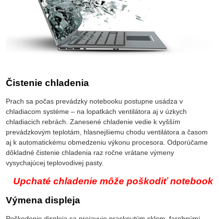
Čistenie chladenia
Prach sa počas prevádzky notebooku postupne usádza v
chladiacom systéme – na lopatkách ventilátora aj v úzkych
chladiacich rebrách. Zanesené chladenie vedie k vyšším
prevádzkovým teplotám, hlasnejšiemu chodu ventilátora a časom
aj k automatickému obmedzeniu výkonu procesora. Odporúčame
dôkladné čistenie chladenia raz ročne vrátane výmeny
vysychajúcej teplovodivej pasty.
Upchaté chladenie môže poškodiť notebook
Výmena displeja
Poškodenie displeja sa prejavuje prasknutým sklom, farebnými