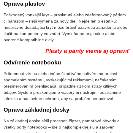
Oprava plastov
Poškodený vonkajší kryt – prasknutý alebo zdeformovaný pádom
či nárazom – rieši výmena za nový diel. Nejde len o estetiku:
nesprávne dosadajúci kryt môže brániť uzavretiu zariadenia alebo
tlačiť na komponenty vo vnútri. Vymieňame originálne alebo
overené kompatibilné diely.
Plasty a pánty vieme aj opraviť
Odvírenie notebooku
Prítomnosť vírusu alebo iného škodlivého softvéru sa prejaví
spomalením systému, vyskakujúcimi reklamami, nečakaným
presmerovaním prehliadača, prípadne rizikom straty citlivých
údajov. Systém preskenujeme viacerými nástrojmi, odstránime
infekciu a nastavíme ochranu, aby sa problém neopakoval.
Oprava základnej dosky
Na základnej doske sídli procesor, čipset, pamäťové obvody a
všetky porty notebooku – ide o najkomplexnejšiu a zároveň