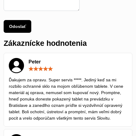
Odoslať
Zákaznícke hodnotenia
Peter
Hodnotenie:
5
/
Ďakujem za opravu. Super servis *****. Jediný keď sa mi
5
rozbilo ochranné sklo na mojom obľúbenom tablete. V cene
materiál aj oprava, nemusel som kupovať nový. Promptne,
hneď ponuka doneste pokazený tablet na prevádzku v
Bratislave a zanedlho oznam príďte si vyzdvihnúť opravený
tablet. Boli ochotní, ústretoví a promptní, mám veľmi dobrý
pocit a vrelo odporúčam všetkým tento servis Slovitu.