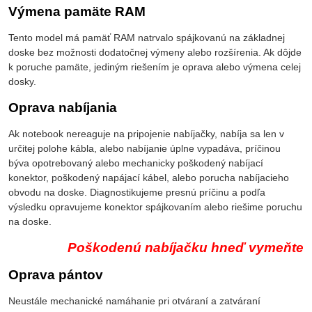
Výmena pamäte RAM
Tento model má pamäť RAM natrvalo spájkovanú na základnej
doske bez možnosti dodatočnej výmeny alebo rozšírenia. Ak dôjde
k poruche pamäte, jediným riešením je oprava alebo výmena celej
dosky.
Oprava nabíjania
Ak notebook nereaguje na pripojenie nabíjačky, nabíja sa len v
určitej polohe kábla, alebo nabíjanie úplne vypadáva, príčinou
býva opotrebovaný alebo mechanicky poškodený nabíjací
konektor, poškodený napájací kábel, alebo porucha nabíjacieho
obvodu na doske. Diagnostikujeme presnú príčinu a podľa
výsledku opravujeme konektor spájkovaním alebo riešime poruchu
na doske.
Poškodenú nabíjačku hneď vymeňte
Oprava pántov
Neustále mechanické namáhanie pri otváraní a zatváraní