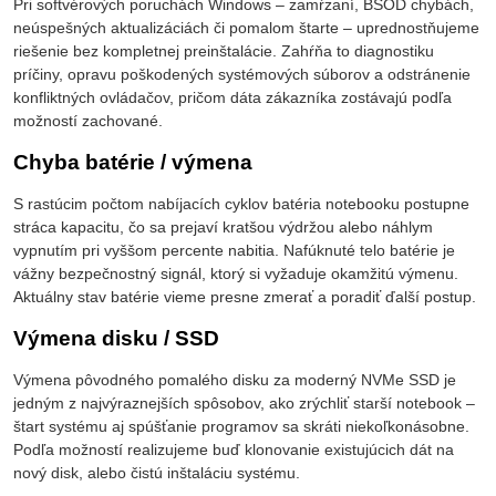
Pri softvérových poruchách Windows – zamŕzaní, BSOD chybách,
neúspešných aktualizáciách či pomalom štarte – uprednostňujeme
riešenie bez kompletnej preinštalácie. Zahŕňa to diagnostiku
príčiny, opravu poškodených systémových súborov a odstránenie
konfliktných ovládačov, pričom dáta zákazníka zostávajú podľa
možností zachované.
Chyba batérie / výmena
S rastúcim počtom nabíjacích cyklov batéria notebooku postupne
stráca kapacitu, čo sa prejaví kratšou výdržou alebo náhlym
vypnutím pri vyššom percente nabitia. Nafúknuté telo batérie je
vážny bezpečnostný signál, ktorý si vyžaduje okamžitú výmenu.
Aktuálny stav batérie vieme presne zmerať a poradiť ďalší postup.
Výmena disku / SSD
Výmena pôvodného pomalého disku za moderný NVMe SSD je
jedným z najvýraznejších spôsobov, ako zrýchliť starší notebook –
štart systému aj spúšťanie programov sa skráti niekoľkonásobne.
Podľa možností realizujeme buď klonovanie existujúcich dát na
nový disk, alebo čistú inštaláciu systému.