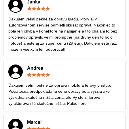
Janka
Hodnotenie:
5
/
Dakujem velmi pekne za opravu ipadu, ktory aj v
5
autorizovanom servise odmietli skusat opravit. Nakoniec to
bola len chyba v konektore na nabijanie a tito chalani to bez
problemov opravili, velmi promptne (na druhy den to bolo
hotove) a este aj za super cenu (29 eur). Dakujem este raz,
mozem vsetkym len odporucat!
Andrea
Hodnotenie:
5
/
Ďakujem veľmi pekne za opravu mobilu a férový prístup.
5
Počiatočná predpokladaná cena opravy bola vyššia ako
výsledná skutočná nižšia cena, ale Vy ste si férovo
vyfakturovali tú skutočnú nižšiu. Palec hore
Marcel
Hodnotenie: