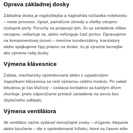
Oprava základnej dosky
Základná doska je najzložitejšia a najdrahšia súčiastka notebooku
– nesie procesor, čipset, pamäťové obvody a všetky vstupno-
výstupné porty. Poruchy sa prejavujú tým, že sa zariadenie vôbec
nezapne, reštartuje sa, alebo nefunguje časť portov. Opravujeme
na komponentovej úrovni – meníme kondenzátory, tranzistory
alebo spájkujeme čipy priamo na doske, čo je výrazne lacnejšie
ako výmena celej dosky.
Výmena klávesnice
Zaliata, mechanicky opotrebovaná alebo s vypadnutými
čiapočkami klávesnica sa rieši výmenou celého modulu. Pri zaliatí
tekutinou je čas kľúčový – oxidácia kontaktov sa každým dňom
zhoršuje, preto odporúčame priniesť zariadenie na servis bez
zbytočného odkladu.
Výmena ventilátora
Ak ventilátor začne vydávať nezvyčajné zvuky – vŕzganie, klepanie
alebo bzučanie – ide o opotrebované ložisko, ktoré sa časom ešte