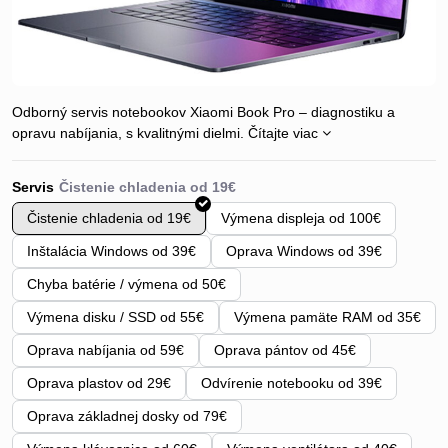
Odborný servis notebookov Xiaomi Book Pro – diagnostiku a
opravu nabíjania, s kvalitnými dielmi.
Čítajte viac
Servis
Čistenie chladenia od 19€
Výmena displeja od 100€
Inštalácia Windows od 39€
Oprava Windows od 39€
Chyba batérie / výmena od 50€
Výmena disku / SSD od 55€
Výmena pamäte RAM od 35€
Oprava nabíjania od 59€
Oprava pántov od 45€
Oprava plastov od 29€
Odvírenie notebooku od 39€
Oprava základnej dosky od 79€