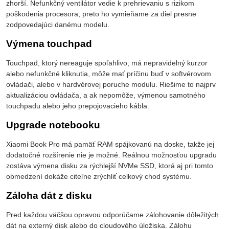
zhorší. Nefunkčný ventilátor vedie k prehrievaniu s rizikom
poškodenia procesora, preto ho vymieňame za diel presne
zodpovedajúci danému modelu.
Výmena touchpad
Touchpad, ktorý nereaguje spoľahlivo, má nepravidelný kurzor
alebo nefunkčné kliknutia, môže mať príčinu buď v softvérovom
ovládači, alebo v hardvérovej poruche modulu. Riešime to najprv
aktualizáciou ovládača, a ak nepomôže, výmenou samotného
touchpadu alebo jeho prepojovacieho kábla.
Upgrade notebooku
Xiaomi Book Pro má pamäť RAM spájkovanú na doske, takže jej
dodatočné rozšírenie nie je možné. Reálnou možnosťou upgradu
zostáva výmena disku za rýchlejší NVMe SSD, ktorá aj pri tomto
obmedzení dokáže citeľne zrýchliť celkový chod systému.
Záloha dát z disku
Pred každou väčšou opravou odporúčame zálohovanie dôležitých
dát na externý disk alebo do cloudového úložiska. Zálohu