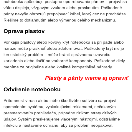
notebooku spôsobuje postupné opotrebovanie pántov – prejaví sa
vôľou displeja, vŕzgavým zvukom alebo prasknutím. Poškodené
pánty navyše ohrozujú prepojovací kábel, ktorý cez ne prechádza.
Riešime to dotiahnutím alebo výmenou celého mechanizmu.
Oprava plastov
Vonkajší plastový alebo kovový kryt notebooku sa pri páde alebo
náraze môže prasknúť alebo zdeformovať. Poškodený kryt nie je
len estetický problém – môže brániť správnemu uzavretiu
zariadenia alebo tlačiť na vnútorné komponenty. Poškodené diely
meníme za originálne alebo kvalitné kompatibilné náhrady.
Plasty a pánty vieme aj opraviť
Odvírenie notebooku
Prítomnosť vírusu alebo iného škodlivého softvéru sa prejaví
spomalením systému, vyskakujúcimi reklamami, nečakaným
presmerovaním prehliadača, prípadne rizikom straty citlivých
údajov. Systém preskenujeme viacerými nástrojmi, odstránime
infekciu a nastavíme ochranu, aby sa problém neopakoval.