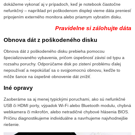
dokážeme vykonať aj v prípadoch, keď je notebook čiastočne
nefunkčný – napríklad pri poškodenom displeji vieme dáta preniesť
pripojením externého monitora alebo priamym vybratím disku.
Pravidelne si zálohujte dáta
Obnova dát z poškodeného disku
Obnova dát z poškodeného disku prebieha pomocou
špecializovaného vybavenia, pričom úspešnosť závisí od typu a
rozsahu poruchy. Odporúčame disk po zistení problému ďalej
nepoužívať a nepokúšať sa o svojpomocnú obnovu, keďže to
môže šance na úspešné obnovenie dát znížiť.
Iné opravy
Zaoberáme sa aj menej typickými poruchami, ako sú nefunkčné
USB či HDMI porty, výpadok Wi-Fi alebo Bluetooth modulu, chybná
webkamera či mikrofón, alebo netradičné chybové hlásenia BIOS.
Príčinu diagnostikujeme individuálne a navrhujeme najvhodnejšie
riešenie.