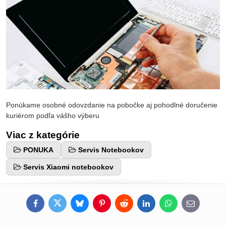
Ponúkame osobné odovzdanie na pobočke aj pohodlné doručenie
kuriérom podľa vášho výberu
Viac z kategórie
PONUKA
Servis Notebookov
Servis Xiaomi notebookov
Facebook
Twitter
Bluesky
Pinterest
Reddit
LinkedIn
WhatsApp
E-
mail