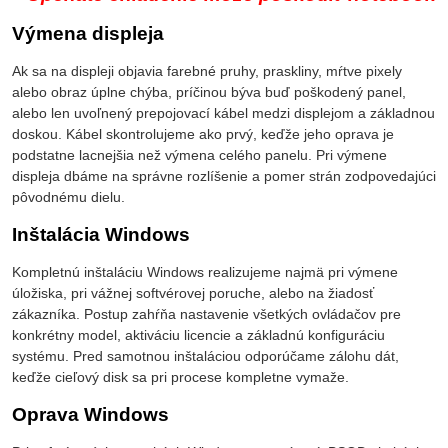
Výmena displeja
Ak sa na displeji objavia farebné pruhy, praskliny, mŕtve pixely
alebo obraz úplne chýba, príčinou býva buď poškodený panel,
alebo len uvoľnený prepojovací kábel medzi displejom a základnou
doskou. Kábel skontrolujeme ako prvý, keďže jeho oprava je
podstatne lacnejšia než výmena celého panelu. Pri výmene
displeja dbáme na správne rozlíšenie a pomer strán zodpovedajúci
pôvodnému dielu.
Inštalácia Windows
Kompletnú inštaláciu Windows realizujeme najmä pri výmene
úložiska, pri vážnej softvérovej poruche, alebo na žiadosť
zákazníka. Postup zahŕňa nastavenie všetkých ovládačov pre
konkrétny model, aktiváciu licencie a základnú konfiguráciu
systému. Pred samotnou inštaláciou odporúčame zálohu dát,
keďže cieľový disk sa pri procese kompletne vymaže.
Oprava Windows