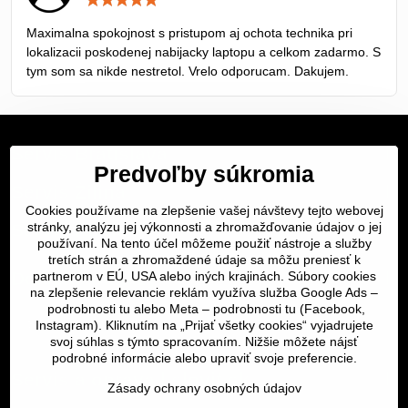
5
/
Maximalna spokojnost s pristupom aj ochota technika pri
5
lokalizacii poskodenej nabijacky laptopu a celkom zadarmo. S
tym som sa nikde nestretol. Vrelo odporucam. Dakujem.
Servis Bratislava
Predvoľby súkromia
Servis Žilina
Cookies používame na zlepšenie vašej návštevy tejto webovej
Servis Košice
stránky, analýzu jej výkonnosti a zhromažďovanie údajov o jej
používaní. Na tento účel môžeme použiť nástroje a služby
tretích strán a zhromaždené údaje sa môžu preniesť k
Dôležité odkazy
partnerom v EÚ, USA alebo iných krajinách. Súbory cookies
na zlepšenie relevancie reklám využíva služba Google Ads –
podrobnosti tu
alebo Meta –
podrobnosti tu
(Facebook,
SERVIS KURIÉROM
Instagram). Kliknutím na „Prijať všetky cookies“ vyjadrujete
svoj súhlas s týmto spracovaním. Nižšie môžete nájsť
podrobné informácie alebo upraviť svoje preferencie.
Servis a oprava | slovit.sk
Zásady ochrany osobných údajov