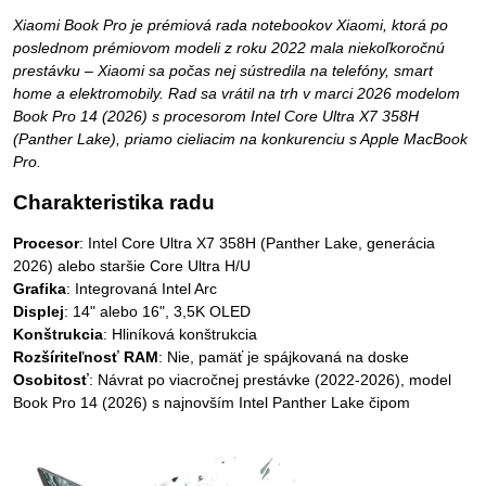
Xiaomi Book Pro je prémiová rada notebookov Xiaomi, ktorá po
poslednom prémiovom modeli z roku 2022 mala niekoľkoročnú
prestávku – Xiaomi sa počas nej sústredila na telefóny, smart
home a elektromobily. Rad sa vrátil na trh v marci 2026 modelom
Book Pro 14 (2026) s procesorom Intel Core Ultra X7 358H
(Panther Lake), priamo cieliacim na konkurenciu s Apple MacBook
Pro.
Charakteristika radu
Procesor
: Intel Core Ultra X7 358H (Panther Lake, generácia
2026) alebo staršie Core Ultra H/U
Grafika
: Integrovaná Intel Arc
Displej
: 14" alebo 16", 3,5K OLED
Konštrukcia
: Hliníková konštrukcia
Rozšíriteľnosť RAM
: Nie, pamäť je spájkovaná na doske
Osobitosť
: Návrat po viacročnej prestávke (2022-2026), model
Book Pro 14 (2026) s najnovším Intel Panther Lake čipom