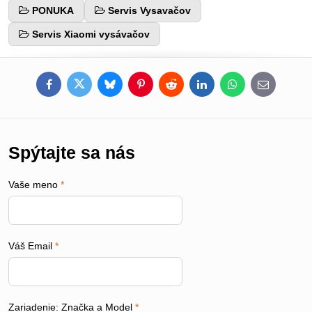
PONUKA
Servis Vysavačov
Servis Xiaomi vysávačov
Facebook
Twitter
Bluesky
Pinterest
Reddit
LinkedIn
WhatsApp
E-
mail
Spýtajte sa nás
Vaše meno
*
Váš Email
*
Zariadenie: Značka a Model
*