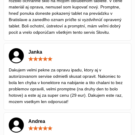
rozbilo ochranné sklo na mojom obľúbenom tablete. V cene
materiál aj oprava, nemusel som kupovať nový. Promptne,
hneď ponuka doneste pokazený tablet na prevádzku v
Bratislave a zanedlho oznam príďte si vyzdvihnúť opravený
tablet. Boli ochotní, ústretoví a promptní, mám veľmi dobrý
pocit a vrelo odporúčam všetkým tento servis Slovitu.
Janka
Hodnotenie:
5
/
Dakujem velmi pekne za opravu ipadu, ktory aj v
5
autorizovanom servise odmietli skusat opravit. Nakoniec to
bola len chyba v konektore na nabijanie a tito chalani to bez
problemov opravili, velmi promptne (na druhy den to bolo
hotove) a este aj za super cenu (29 eur). Dakujem este raz,
mozem vsetkym len odporucat!
Andrea
Hodnotenie:
5