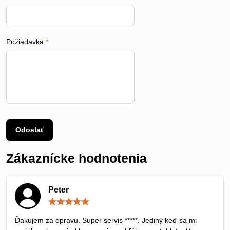
Požiadavka
*
Odoslať
Zákaznícke hodnotenia
Peter
Hodnotenie:
5
/
Ďakujem za opravu. Super servis *****. Jediný keď sa mi
5