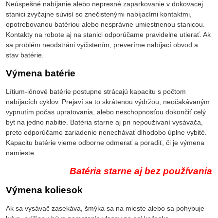
Neúspešné nabíjanie alebo nepresné zaparkovanie v dokovacej
stanici zvyčajne súvisí so znečistenými nabíjacími kontaktmi,
opotrebovanou batériou alebo nesprávne umiestnenou stanicou.
Kontakty na robote aj na stanici odporúčame pravidelne utierať. Ak
sa problém neodstráni vyčistením, preveríme nabíjací obvod a
stav batérie.
Výmena batérie
Lítium-iónové batérie postupne strácajú kapacitu s počtom
nabíjacích cyklov. Prejaví sa to skrátenou výdržou, neočakávaným
vypnutím počas upratovania, alebo neschopnosťou dokončiť celý
byt na jedno nabitie. Batéria starne aj pri nepoužívaní vysávača,
preto odporúčame zariadenie nenechávať dlhodobo úplne vybité.
Kapacitu batérie vieme odborne odmerať a poradiť, či je výmena
namieste.
Batéria starne aj bez používania
Výmena koliesok
Ak sa vysávač zasekáva, šmýka sa na mieste alebo sa pohybuje