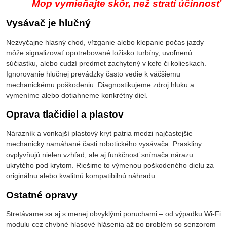
Mop vymieňajte skôr, než stratí účinnosť
Vysávač je hlučný
Nezvyčajne hlasný chod, vŕzganie alebo klepanie počas jazdy
môže signalizovať opotrebované ložisko turbíny, uvoľnenú
súčiastku, alebo cudzí predmet zachytený v kefe či kolieskach.
Ignorovanie hlučnej prevádzky často vedie k väčšiemu
mechanickému poškodeniu. Diagnostikujeme zdroj hluku a
vymeníme alebo dotiahneme konkrétny diel.
Oprava tlačidiel a plastov
Nárazník a vonkajší plastový kryt patria medzi najčastejšie
mechanicky namáhané časti robotického vysávača. Praskliny
ovplyvňujú nielen vzhľad, ale aj funkčnosť snímača nárazu
ukrytého pod krytom. Riešime to výmenou poškodeného dielu za
originálnu alebo kvalitnú kompatibilnú náhradu.
Ostatné opravy
Stretávame sa aj s menej obvyklými poruchami – od výpadku Wi-Fi
modulu cez chybné hlasové hlásenia až po problém so senzorom