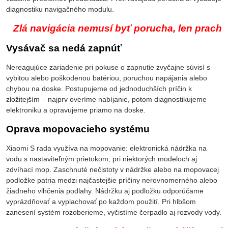
diagnostiku navigačného modulu.
Zlá navigácia nemusí byť porucha, len prach
Vysávač sa nedá zapnúť
Nereagujúce zariadenie pri pokuse o zapnutie zvyčajne súvisí s
vybitou alebo poškodenou batériou, poruchou napájania alebo
chybou na doske. Postupujeme od jednoduchších príčin k
zložitejším – najprv overíme nabíjanie, potom diagnostikujeme
elektroniku a opravujeme priamo na doske.
Oprava mopovacieho systému
Xiaomi S rada využíva na mopovanie: elektronická nádržka na
vodu s nastaviteľným prietokom, pri niektorých modeloch aj
zdvíhací mop. Zaschnuté nečistoty v nádržke alebo na mopovacej
podložke patria medzi najčastejšie príčiny nerovnomerného alebo
žiadneho vlhčenia podlahy. Nádržku aj podložku odporúčame
vyprázdňovať a vyplachovať po každom použití. Pri hlbšom
zanesení systém rozoberieme, vyčistíme čerpadlo aj rozvody vody.