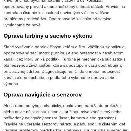
krivo, príčinou býva namotanie vlasov na osi kolieska,
opotrebovaný prevod alebo znečistený snímač otáčok. Pravidelná
kontrola a čistenie koliesok od navinutých vlákien väčšine
problémov predchádza. Opotrebované kolieska pri servise
vymieňame za nové.
Oprava turbíny a sacieho výkonu
Slabé vysávanie napriek čistým kefám a filtru väčšinou signalizuje
opotrebovaný sací motor (turbínu) alebo netesnosť v nasávacom
kanáli, cez ktorú uniká podtlak. Turbína je mechanická súčiastka s
obmedzenou životnosťou, ktorá sa postupom času opotrebuje aj
pri správnej údržbe. Diagnostikujeme, či ide o motor, netesnosť
kanála alebo upchatie, a podľa toho vykonáme opravu alebo
výmenu.
Oprava navigácie a senzorov
Ak sa robot pohybuje chaoticky, opakovane naráža do prekážok
alebo nevie nájsť cestu k stanici, príčinou býva znečistený alebo
poškodený navigačný senzor (laser, kamera alebo gyroskop).
Pravidelné utieranie senzorov nárazu a pádu spolu s čistením kief
väčšine problémov predchádza. Pretrvávajúca porucha si vyžaduje