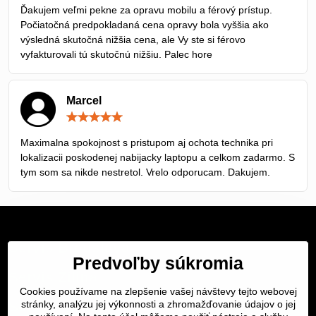
/
Ďakujem veľmi pekne za opravu mobilu a férový prístup.
5
Počiatočná predpokladaná cena opravy bola vyššia ako
výsledná skutočná nižšia cena, ale Vy ste si férovo
vyfakturovali tú skutočnú nižšiu. Palec hore
Marcel
Hodnotenie:
5
/
Maximalna spokojnost s pristupom aj ochota technika pri
5
lokalizacii poskodenej nabijacky laptopu a celkom zadarmo. S
tym som sa nikde nestretol. Vrelo odporucam. Dakujem.
Servis Bratislava
Predvoľby súkromia
Servis Žilina
Cookies používame na zlepšenie vašej návštevy tejto webovej
Servis Košice
stránky, analýzu jej výkonnosti a zhromažďovanie údajov o jej