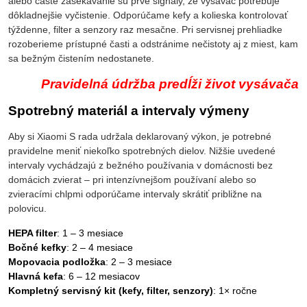
alebo časté zasekávanie sú prvé signály, že vysávač potrebuje
dôkladnejšie vyčistenie. Odporúčame kefy a kolieska kontrolovať
týždenne, filter a senzory raz mesačne. Pri servisnej prehliadke
rozoberieme prístupné časti a odstránime nečistoty aj z miest, kam
sa bežným čistením nedostanete.
Pravidelná údržba predĺži život vysávača
Spotrebný materiál a intervaly výmeny
Aby si Xiaomi S rada udržala deklarovaný výkon, je potrebné
pravidelne meniť niekoľko spotrebných dielov. Nižšie uvedené
intervaly vychádzajú z bežného používania v domácnosti bez
domácich zvierat – pri intenzívnejšom používaní alebo so
zvieracími chlpmi odporúčame intervaly skrátiť približne na
polovicu.
HEPA filter
: 1 – 3 mesiace
Bočné kefky
: 2 – 4 mesiace
Mopovacia podložka
: 2 – 3 mesiace
Hlavná kefa
: 6 – 12 mesiacov
Kompletný servisný kit (kefy, filter, senzory)
: 1× ročne