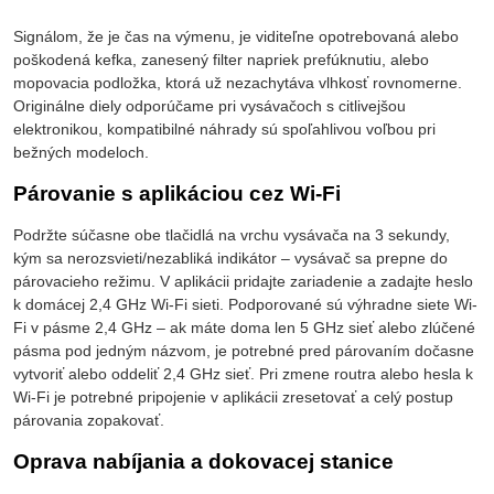
Signálom, že je čas na výmenu, je viditeľne opotrebovaná alebo
poškodená kefka, zanesený filter napriek prefúknutiu, alebo
mopovacia podložka, ktorá už nezachytáva vlhkosť rovnomerne.
Originálne diely odporúčame pri vysávačoch s citlivejšou
elektronikou, kompatibilné náhrady sú spoľahlivou voľbou pri
bežných modeloch.
Párovanie s aplikáciou cez Wi-Fi
Podržte súčasne obe tlačidlá na vrchu vysávača na 3 sekundy,
kým sa nerozsvieti/nezabliká indikátor – vysávač sa prepne do
párovacieho režimu. V aplikácii pridajte zariadenie a zadajte heslo
k domácej 2,4 GHz Wi-Fi sieti. Podporované sú výhradne siete Wi-
Fi v pásme 2,4 GHz – ak máte doma len 5 GHz sieť alebo zlúčené
pásma pod jedným názvom, je potrebné pred párovaním dočasne
vytvoriť alebo oddeliť 2,4 GHz sieť. Pri zmene routra alebo hesla k
Wi-Fi je potrebné pripojenie v aplikácii zresetovať a celý postup
párovania zopakovať.
Oprava nabíjania a dokovacej stanice