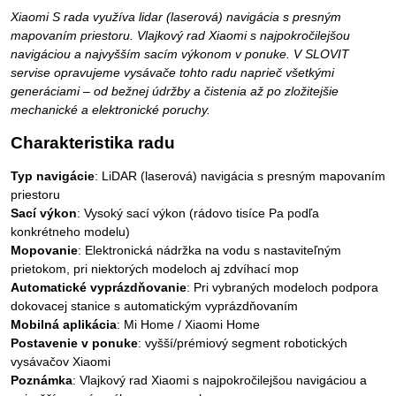
Xiaomi S rada využíva lidar (laserová) navigácia s presným
mapovaním priestoru. Vlajkový rad Xiaomi s najpokročilejšou
navigáciou a najvyšším sacím výkonom v ponuke. V SLOVIT
servise opravujeme vysávače tohto radu naprieč všetkými
generáciami – od bežnej údržby a čistenia až po zložitejšie
mechanické a elektronické poruchy.
Charakteristika radu
Typ navigácie
: LiDAR (laserová) navigácia s presným mapovaním
priestoru
Sací výkon
: Vysoký sací výkon (rádovo tisíce Pa podľa
konkrétneho modelu)
Mopovanie
: Elektronická nádržka na vodu s nastaviteľným
prietokom, pri niektorých modeloch aj zdvíhací mop
Automatické vyprázdňovanie
: Pri vybraných modeloch podpora
dokovacej stanice s automatickým vyprázdňovaním
Mobilná aplikácia
: Mi Home / Xiaomi Home
Postavenie v ponuke
: vyšší/prémiový segment robotických
vysávačov Xiaomi
Poznámka
: Vlajkový rad Xiaomi s najpokročilejšou navigáciou a