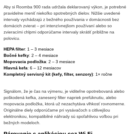
Aby si Roomba 900 rada udržala deklarovaný výkon, je potrebné
pravidelne meniť niekoľko spotrebných dielov. Nižšie uvedené
intervaly vychádzajú z bežného používania v domácnosti bez
domácich zvierat – pri intenzívnejšom používaní alebo so
zvieracími chlpmi odporúčame intervaly skrátiť približne na
polovicu.
HEPA filter
: 1 – 3 mesiace
Bočné kefky
: 2 – 4 mesiace
Mopovacia podložka
: 2 – 3 mesiace
Hlavná kefa
: 6 – 12 mesiacov
Kompletný servisný kit (kefy, filter, senzory)
: 1× ročne
Signálom, že je čas na výmenu, je viditeľne opotrebovaná alebo
poškodená kefka, zanesený filter napriek prefúknutiu, alebo
mopovacia podložka, ktorá už nezachytáva vlhkosť rovnomerne.
Originálne diely odporúčame pri vysávačoch s citlivejšou
elektronikou, kompatibilné náhrady sú spoľahlivou voľbou pri
bežných modeloch.
Párovanie s aplikáciou cez Wi-Fi