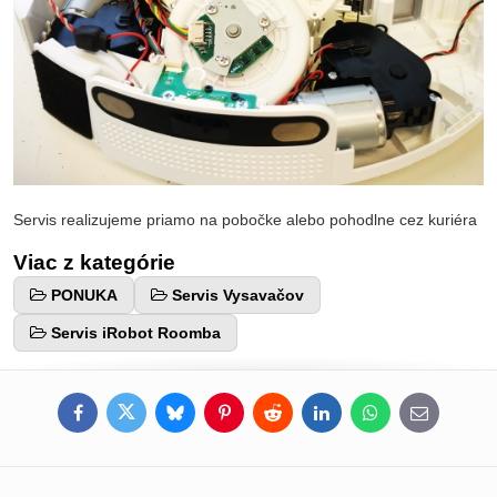
Servis realizujeme priamo na pobočke alebo pohodlne cez kuriéra
Viac z kategórie
PONUKA
Servis Vysavačov
Servis iRobot Roomba
Facebook
Twitter
Bluesky
Pinterest
Reddit
LinkedIn
WhatsApp
E-
mail