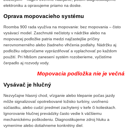
elektroniku a opravujeme priamo na doske.
Oprava mopovacieho systému
Roomba 900 rada využíva na mopovanie: bez mopovania – čisto
vysávací model. Zaschnuté nečistoty v nádržke alebo na
mopovacej podložke patria medzi najčastejšie príčiny
nerovnomerného alebo žiadneho vlhčenia podlahy. Nádržku aj
podložku odporúčame vyprázdňovať a vyplachovať po každom
použití. Pri hlbšom zanesení systém rozoberieme, vyčistíme
čerpadlo aj rozvody vody.
Mopovacia podložka nie je večná
Vysávač je hlučný
Nezvyčajne hlasný chod, vŕzganie alebo klepanie počas jazdy
môže signalizovať opotrebované ložisko turbíny, uvoľnenú
súčiastku, alebo cudzí predmet zachytený v kefe či kolieskach.
Ignorovanie hlučnej prevádzky často vedie k väčšiemu
mechanickému poškodeniu. Diagnostikujeme zdroj hluku a
vymeníme alebo dotiahneme konkrétny diel.