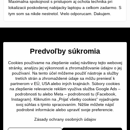
Maximalna spokojnost s pristupom aj ochota technika pri
5
lokalizacii poskodenej nabijacky laptopu a celkom zadarmo. S
tym som sa nikde nestretol. Vrelo odporucam. Dakujem.
Servis Bratislava
Predvoľby súkromia
Servis Žilina
Cookies používame na zlepšenie vašej návštevy tejto webovej
Servis Košice
stránky, analýzu jej výkonnosti a zhromažďovanie údajov o jej
používaní. Na tento účel môžeme použiť nástroje a služby
tretích strán a zhromaždené údaje sa môžu preniesť k
Dôležité odkazy
partnerom v EÚ, USA alebo iných krajinách. Súbory cookies
na zlepšenie relevancie reklám využíva služba Google Ads –
podrobnosti tu
alebo Meta –
podrobnosti tu
(Facebook,
SERVIS KURIÉROM
Instagram). Kliknutím na „Prijať všetky cookies“ vyjadrujete
svoj súhlas s týmto spracovaním. Nižšie môžete nájsť
podrobné informácie alebo upraviť svoje preferencie.
Servis a oprava | slovit.sk
Zásady ochrany osobných údajov