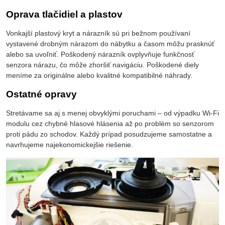
Oprava tlačidiel a plastov
Vonkajší plastový kryt a nárazník sú pri bežnom používaní
vystavené drobným nárazom do nábytku a časom môžu prasknúť
alebo sa uvoľniť. Poškodený nárazník ovplyvňuje funkčnosť
senzora nárazu, čo môže zhoršiť navigáciu. Poškodené diely
meníme za originálne alebo kvalitné kompatibilné náhrady.
Ostatné opravy
Stretávame sa aj s menej obvyklými poruchami – od výpadku Wi-Fi
modulu cez chybné hlasové hlásenia až po problém so senzorom
proti pádu zo schodov. Každý prípad posudzujeme samostatne a
navrhujeme najekonomickejšie riešenie.