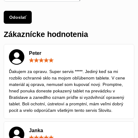
Odoslať
Zákaznícke hodnotenia
Peter
Hodnotenie:
5
/
Ďakujem za opravu. Super servis *****. Jediný keď sa mi
5
rozbilo ochranné sklo na mojom obľúbenom tablete. V cene
materiál aj oprava, nemusel som kupovať nový. Promptne,
hneď ponuka doneste pokazený tablet na prevádzku v
Bratislave a zanedlho oznam príďte si vyzdvihnúť opravený
tablet. Boli ochotní, ústretoví a promptní, mám veľmi dobrý
pocit a vrelo odporúčam všetkým tento servis Slovitu.
Janka
Hodnotenie: