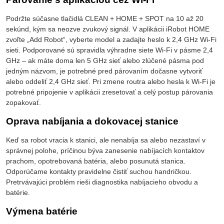
Podržte súčasne tlačidlá CLEAN + HOME + SPOT na 10 až 20
sekúnd, kým sa neozve zvukový signál. V aplikácii iRobot HOME
zvoľte „Add Robot“, vyberte model a zadajte heslo k 2,4 GHz Wi-Fi
sieti. Podporované sú spravidla výhradne siete Wi-Fi v pásme 2,4
GHz – ak máte doma len 5 GHz sieť alebo zlúčené pásma pod
jedným názvom, je potrebné pred párovaním dočasne vytvoriť
alebo oddeliť 2,4 GHz sieť. Pri zmene routra alebo hesla k Wi-Fi je
potrebné pripojenie v aplikácii zresetovať a celý postup párovania
zopakovať.
Oprava nabíjania a dokovacej stanice
Keď sa robot vracia k stanici, ale nenabíja sa alebo nezastaví v
správnej polohe, príčinou býva zanesenie nabíjacích kontaktov
prachom, opotrebovaná batéria, alebo posunutá stanica.
Odporúčame kontakty pravidelne čistiť suchou handričkou.
Pretrvávajúci problém rieši diagnostika nabíjacieho obvodu a
batérie.
Výmena batérie