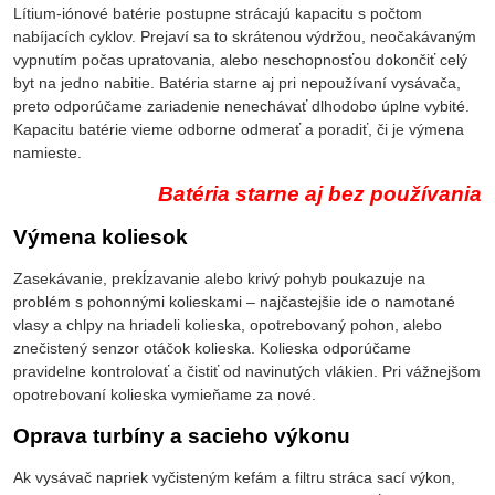
Lítium-iónové batérie postupne strácajú kapacitu s počtom
nabíjacích cyklov. Prejaví sa to skrátenou výdržou, neočakávaným
vypnutím počas upratovania, alebo neschopnosťou dokončiť celý
byt na jedno nabitie. Batéria starne aj pri nepoužívaní vysávača,
preto odporúčame zariadenie nenechávať dlhodobo úplne vybité.
Kapacitu batérie vieme odborne odmerať a poradiť, či je výmena
namieste.
Batéria starne aj bez používania
Výmena koliesok
Zasekávanie, prekĺzavanie alebo krivý pohyb poukazuje na
problém s pohonnými kolieskami – najčastejšie ide o namotané
vlasy a chlpy na hriadeli kolieska, opotrebovaný pohon, alebo
znečistený senzor otáčok kolieska. Kolieska odporúčame
pravidelne kontrolovať a čistiť od navinutých vlákien. Pri vážnejšom
opotrebovaní kolieska vymieňame za nové.
Oprava turbíny a sacieho výkonu
Ak vysávač napriek vyčisteným kefám a filtru stráca sací výkon,