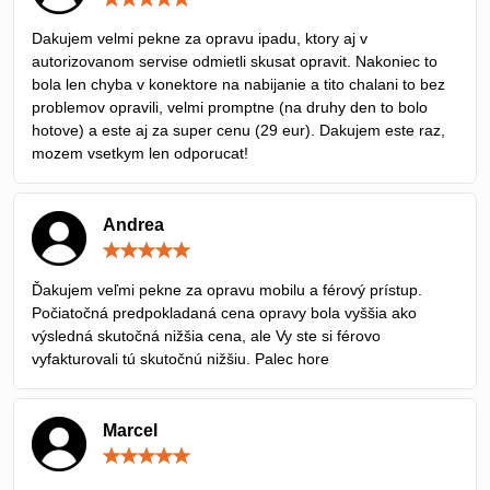
5
/
Dakujem velmi pekne za opravu ipadu, ktory aj v
5
autorizovanom servise odmietli skusat opravit. Nakoniec to
bola len chyba v konektore na nabijanie a tito chalani to bez
problemov opravili, velmi promptne (na druhy den to bolo
hotove) a este aj za super cenu (29 eur). Dakujem este raz,
mozem vsetkym len odporucat!
Andrea
Hodnotenie:
5
/
Ďakujem veľmi pekne za opravu mobilu a férový prístup.
5
Počiatočná predpokladaná cena opravy bola vyššia ako
výsledná skutočná nižšia cena, ale Vy ste si férovo
vyfakturovali tú skutočnú nižšiu. Palec hore
Marcel
Hodnotenie:
5
/