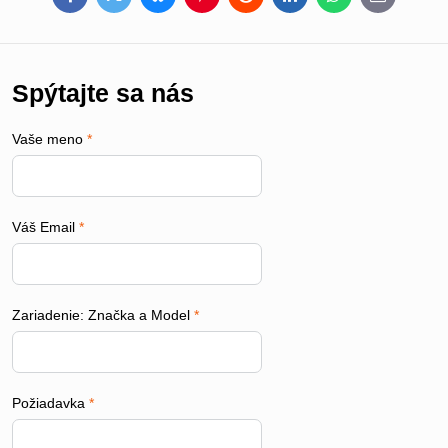
Facebook
Twitter
Bluesky
Pinterest
Reddit
LinkedIn
WhatsApp
E-
mail
Spýtajte sa nás
Vaše meno
*
Váš Email
*
Zariadenie: Značka a Model
*
Požiadavka
*