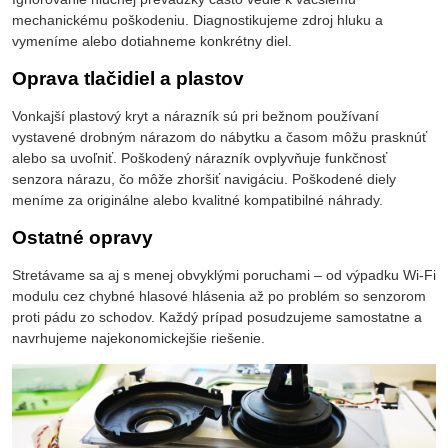
mechanickému poškodeniu. Diagnostikujeme zdroj hluku a
vymeníme alebo dotiahneme konkrétny diel.
Oprava tlačidiel a plastov
Vonkajší plastový kryt a nárazník sú pri bežnom používaní
vystavené drobným nárazom do nábytku a časom môžu prasknúť
alebo sa uvoľniť. Poškodený nárazník ovplyvňuje funkčnosť
senzora nárazu, čo môže zhoršiť navigáciu. Poškodené diely
meníme za originálne alebo kvalitné kompatibilné náhrady.
Ostatné opravy
Stretávame sa aj s menej obvyklými poruchami – od výpadku Wi-Fi
modulu cez chybné hlasové hlásenia až po problém so senzorom
proti pádu zo schodov. Každý prípad posudzujeme samostatne a
navrhujeme najekonomickejšie riešenie.