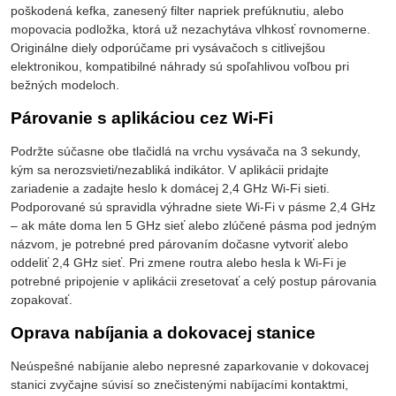
poškodená kefka, zanesený filter napriek prefúknutiu, alebo
mopovacia podložka, ktorá už nezachytáva vlhkosť rovnomerne.
Originálne diely odporúčame pri vysávačoch s citlivejšou
elektronikou, kompatibilné náhrady sú spoľahlivou voľbou pri
bežných modeloch.
Párovanie s aplikáciou cez Wi-Fi
Podržte súčasne obe tlačidlá na vrchu vysávača na 3 sekundy,
kým sa nerozsvieti/nezabliká indikátor. V aplikácii pridajte
zariadenie a zadajte heslo k domácej 2,4 GHz Wi-Fi sieti.
Podporované sú spravidla výhradne siete Wi-Fi v pásme 2,4 GHz
– ak máte doma len 5 GHz sieť alebo zlúčené pásma pod jedným
názvom, je potrebné pred párovaním dočasne vytvoriť alebo
oddeliť 2,4 GHz sieť. Pri zmene routra alebo hesla k Wi-Fi je
potrebné pripojenie v aplikácii zresetovať a celý postup párovania
zopakovať.
Oprava nabíjania a dokovacej stanice
Neúspešné nabíjanie alebo nepresné zaparkovanie v dokovacej
stanici zvyčajne súvisí so znečistenými nabíjacími kontaktmi,