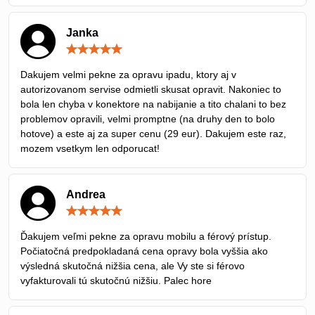
Janka
Hodnotenie:
5
/
Dakujem velmi pekne za opravu ipadu, ktory aj v
5
autorizovanom servise odmietli skusat opravit. Nakoniec to
bola len chyba v konektore na nabijanie a tito chalani to bez
problemov opravili, velmi promptne (na druhy den to bolo
hotove) a este aj za super cenu (29 eur). Dakujem este raz,
mozem vsetkym len odporucat!
Andrea
Hodnotenie:
5
/
Ďakujem veľmi pekne za opravu mobilu a férový prístup.
5
Počiatočná predpokladaná cena opravy bola vyššia ako
výsledná skutočná nižšia cena, ale Vy ste si férovo
vyfakturovali tú skutočnú nižšiu. Palec hore