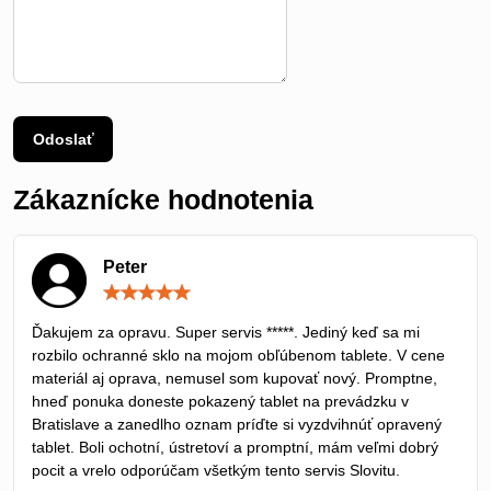
Odoslať
Zákaznícke hodnotenia
Peter
Hodnotenie:
5
/
Ďakujem za opravu. Super servis *****. Jediný keď sa mi
5
rozbilo ochranné sklo na mojom obľúbenom tablete. V cene
materiál aj oprava, nemusel som kupovať nový. Promptne,
hneď ponuka doneste pokazený tablet na prevádzku v
Bratislave a zanedlho oznam príďte si vyzdvihnúť opravený
tablet. Boli ochotní, ústretoví a promptní, mám veľmi dobrý
pocit a vrelo odporúčam všetkým tento servis Slovitu.