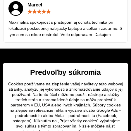
Marcel
Hodnotenie:
5
/
Maximalna spokojnost s pristupom aj ochota technika pri
5
lokalizacii poskodenej nabijacky laptopu a celkom zadarmo. S
tym som sa nikde nestretol. Vrelo odporucam. Dakujem.
Servis Bratislava
Predvoľby súkromia
Servis Žilina
Cookies používame na zlepšenie vašej návštevy tejto webovej
Servis Košice
stránky, analýzu jej výkonnosti a zhromažďovanie údajov o jej
používaní. Na tento účel môžeme použiť nástroje a služby
tretích strán a zhromaždené údaje sa môžu preniesť k
Dôležité odkazy
partnerom v EÚ, USA alebo iných krajinách. Súbory cookies
na zlepšenie relevancie reklám využíva služba Google Ads –
podrobnosti tu
alebo Meta –
podrobnosti tu
(Facebook,
SERVIS KURIÉROM
Instagram). Kliknutím na „Prijať všetky cookies“ vyjadrujete
svoj súhlas s týmto spracovaním. Nižšie môžete nájsť