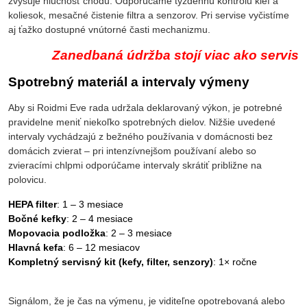
zvyšuje hlučnosť chodu. Odporúčame týždennú kontrolu kief a
koliesok, mesačné čistenie filtra a senzorov. Pri servise vyčistíme
aj ťažko dostupné vnútorné časti mechanizmu.
Zanedbaná údržba stojí viac ako servis
Spotrebný materiál a intervaly výmeny
Aby si Roidmi Eve rada udržala deklarovaný výkon, je potrebné
pravidelne meniť niekoľko spotrebných dielov. Nižšie uvedené
intervaly vychádzajú z bežného používania v domácnosti bez
domácich zvierat – pri intenzívnejšom používaní alebo so
zvieracími chlpmi odporúčame intervaly skrátiť približne na
polovicu.
HEPA filter
: 1 – 3 mesiace
Bočné kefky
: 2 – 4 mesiace
Mopovacia podložka
: 2 – 3 mesiace
Hlavná kefa
: 6 – 12 mesiacov
Kompletný servisný kit (kefy, filter, senzory)
: 1× ročne
Signálom, že je čas na výmenu, je viditeľne opotrebovaná alebo