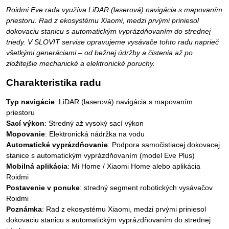
Roidmi Eve rada využíva LiDAR (laserová) navigácia s mapovaním
priestoru. Rad z ekosystému Xiaomi, medzi prvými priniesol
dokovaciu stanicu s automatickým vyprázdňovaním do strednej
triedy. V SLOVIT servise opravujeme vysávače tohto radu naprieč
všetkými generáciami – od bežnej údržby a čistenia až po
zložitejšie mechanické a elektronické poruchy.
Charakteristika radu
Typ navigácie
: LiDAR (laserová) navigácia s mapovaním
priestoru
Sací výkon
: Stredný až vysoký sací výkon
Mopovanie
: Elektronická nádržka na vodu
Automatické vyprázdňovanie
: Podpora samočistiacej dokovacej
stanice s automatickým vyprázdňovaním (model Eve Plus)
Mobilná aplikácia
: Mi Home / Xiaomi Home alebo aplikácia
Roidmi
Postavenie v ponuke
: stredný segment robotických vysávačov
Roidmi
Poznámka
: Rad z ekosystému Xiaomi, medzi prvými priniesol
dokovaciu stanicu s automatickým vyprázdňovaním do strednej