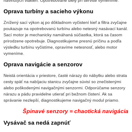
navinutých vlákien. Opotrebované diely pri servise vymeníme.
Oprava turbíny a sacieho výkonu
Znížený sací výkon aj po dôkladnom vyčistení kief a filtra zvyčajne
poukazuje na opotrebovanú turbínu alebo netesný nasávací kanál.
Sací motor je mechanicky namáhaná súčiastka, ktorá sa časom
prirodzene opotrebuje. Diagnostikujeme presnú príčinu a podľa
výsledku turbínu vyčistíme, opravíme netesnosť, alebo motor
vymeníme.
Oprava navigácie a senzorov
Neistá orientácia v priestore, časté nárazy do nábytku alebo strata
cesty späť na nabíjaciu stanicu zvyčajne súvisí so znečistenými
alebo poškodenými navigačnými senzormi. Odporúčame senzory
nárazu a pádu pravidelne utierať pri bežnom čistení. Ak sa
správanie nezlepší, diagnostikujeme navigačný modul priamo.
Špinavé senzory = chaotická navigácia
Vysávač sa nedá zapnúť