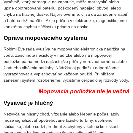
Vysávač, ktorý nereaguje na zapnutie, môže mať vybitú alebo
úplne opotrebovanú batériu, poškodený napájací obvod, alebo
chybu na hlavnej doske. Najprv overíme, či sa dá zariadenie nabiť
a batéria drží napätie. Ak je príčina v elektronike, diagnostikujeme
konkrétnu chybnú súčiastku priamo na doske.
Oprava mopovacieho systému
Roidmi Eve rada využíva na mopovanie: elektronická nádržka na
vodu. Zaschnuté nečistoty v nádržke alebo na mopovacej
podložke patria medzi najčastejšie príčiny nerovnomerného alebo
žiadneho vlhčenia podlahy. Nádržku aj podložku odporúčame
vyprázdňovať a vyplachovať po každom použití. Pri hlbšom
zanesení systém rozoberieme, vyčistíme čerpadlo aj rozvody vody.
Mopovacia podložka nie je večná
Vysávač je hlučný
Nezvyčajne hlasný chod, vŕzganie alebo klepanie počas jazdy
môže signalizovať opotrebované ložisko turbíny, uvoľnenú
súčiastku, alebo cudzí predmet zachytený v kefe či kolieskach.
Ignorovanie hlučnej prevádzky často vedie k väčšiemu