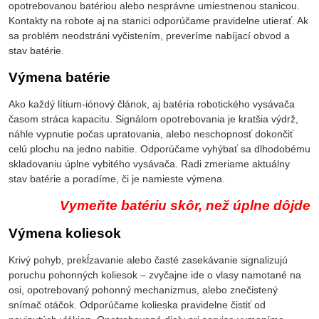
opotrebovanou batériou alebo nesprávne umiestnenou stanicou.
Kontakty na robote aj na stanici odporúčame pravidelne utierať. Ak
sa problém neodstráni vyčistením, preveríme nabíjací obvod a
stav batérie.
Výmena batérie
Ako každý lítium-iónový článok, aj batéria robotického vysávača
časom stráca kapacitu. Signálom opotrebovania je kratšia výdrž,
náhle vypnutie počas upratovania, alebo neschopnosť dokončiť
celú plochu na jedno nabitie. Odporúčame vyhýbať sa dlhodobému
skladovaniu úplne vybitého vysávača. Radi zmeriame aktuálny
stav batérie a poradíme, či je namieste výmena.
Vymeňte batériu skôr, než úplne dôjde
Výmena koliesok
Krivý pohyb, prekĺzavanie alebo časté zasekávanie signalizujú
poruchu pohonných koliesok – zvyčajne ide o vlasy namotané na
osi, opotrebovaný pohonný mechanizmus, alebo znečistený
snímač otáčok. Odporúčame kolieska pravidelne čistiť od