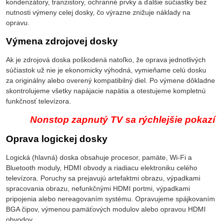
kondenzátory, tranzistory, ochranné prvky a ďalšie súčiastky bez
nutnosti výmeny celej dosky, čo výrazne znižuje náklady na
opravu.
Výmena zdrojovej dosky
Ak je zdrojová doska poškodená natoľko, že oprava jednotlivých
súčiastok už nie je ekonomicky výhodná, vymieňame celú dosku
za originálny alebo overený kompatibilný diel. Po výmene dôkladne
skontrolujeme všetky napájacie napätia a otestujeme kompletnú
funkčnosť televízora.
Nonstop zapnutý TV sa rýchlejšie pokazí
Oprava logickej dosky
Logická (hlavná) doska obsahuje procesor, pamäte, Wi-Fi a
Bluetooth moduly, HDMI obvody a riadiacu elektroniku celého
televízora. Poruchy sa prejavujú artefaktmi obrazu, výpadkami
spracovania obrazu, nefunkčnými HDMI portmi, výpadkami
pripojenia alebo nereagovaním systému. Opravujeme spájkovaním
BGA čipov, výmenou pamäťových modulov alebo opravou HDMI
obvodov.