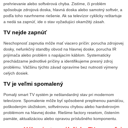
prehrievanie alebo softvérová chyba. Zistíme, či problém
spôsobuje zdrojová doska, hlavná doska alebo samotný softvér, a
podľa toho navrhneme riešenie. Ak sa televízor cyklicky reštartuje
a nedá sa zapnúť, ide o stav vyžadujúci okamžitý zásah.
TV nejde zapnúť
Neschopnosť zapnutia môže mať viacero príčin: porucha zdrojovej
dosky, nefunkčný standby obvod na hlavnej doske, porucha IR
prijímača alebo problém s napájacím káblom. Systematicky
prechádzame jednotlivé príčiny a identifikujeme presný zdroj
problému. Väčšinu týchto závad opravíme bez nutnosti výmeny
celých dosiek.
TV je veľmi spomalený
Pomalý smart TV systém je neštandardný stav pri modernom
televízore. Spomalenie môže byť spôsobené preplnenou pamäťou,
poškodeným úložiskom, softvérovou chybou alebo hardvérovým
problémom na hlavnej doske. Riešime factory resetom, čistením
pamäte, aktualizáciou alebo opravou príslušného komponentu.