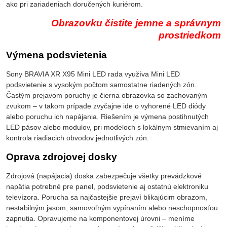
ako pri zariadeniach doručených kuriérom.
Obrazovku čistite jemne a správnym
prostriedkom
Výmena podsvietenia
Sony BRAVIA XR X95 Mini LED rada využíva Mini LED
podsvietenie s vysokým počtom samostatne riadených zón.
Častým prejavom poruchy je čierna obrazovka so zachovaným
zvukom – v takom prípade zvyčajne ide o vyhorené LED diódy
alebo poruchu ich napájania. Riešením je výmena postihnutých
LED pásov alebo modulov, pri modeloch s lokálnym stmievaním aj
kontrola riadiacich obvodov jednotlivých zón.
Oprava zdrojovej dosky
Zdrojová (napájacia) doska zabezpečuje všetky prevádzkové
napätia potrebné pre panel, podsvietenie aj ostatnú elektroniku
televízora. Porucha sa najčastejšie prejaví blikajúcim obrazom,
nestabilným jasom, samovoľným vypínaním alebo neschopnosťou
zapnutia. Opravujeme na komponentovej úrovni – meníme