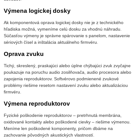
Výmena logickej dosky
Ak komponentová oprava logickej dosky nie je z technického
hľadiska možná, vymeníme celú dosku za vhodnú náhradu.
Súčasťou výmeny je správne spárovanie s panelom, nastavenie
sériových čísel a inštalácia aktuálneho firmvéru.
Oprava zvuku
Tichý, skreslený, praskajúci alebo úplne chýbajúci zvuk zvyčajne
poukazuje na poruchu audio zosilňovača, audio procesora alebo
zapojenia reproduktorov. Softvérovo podmienené zvukové
problémy riešime resetom nastavení zvuku alebo aktualizáciou
firmvéru.
Výmena reproduktorov
Fyzické poškodenie reproduktorov – pretrhnutá membrána,
oxidované kontakty alebo poškodené cievky – riešime výmenou.
Meníme len poškodené komponenty, pričom dbáme na
zachovanie pôvodných akustických vlastností.