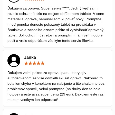
5
/
Ďakujem za opravu. Super servis *****. Jediný keď sa mi
5
rozbilo ochranné sklo na mojom obľúbenom tablete. V cene
materiál aj oprava, nemusel som kupovať nový. Promptne,
hneď ponuka doneste pokazený tablet na prevádzku v
Bratislave a zanedlho oznam príďte si vyzdvihnúť opravený
tablet. Boli ochotní, ústretoví a promptní, mám veľmi dobrý
pocit a vrelo odporúčam všetkým tento servis Slovitu.
Janka
Hodnotenie:
5
/
Dakujem velmi pekne za opravu ipadu, ktory aj v
5
autorizovanom servise odmietli skusat opravit. Nakoniec to
bola len chyba v konektore na nabijanie a tito chalani to bez
problemov opravili, velmi promptne (na druhy den to bolo
hotove) a este aj za super cenu (29 eur). Dakujem este raz,
mozem vsetkym len odporucat!