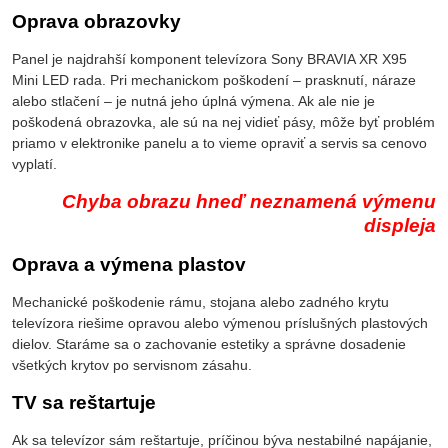
Oprava obrazovky
Panel je najdrahší komponent televízora Sony BRAVIA XR X95
Mini LED rada. Pri mechanickom poškodení – prasknutí, náraze
alebo stlačení – je nutná jeho úplná výmena. Ak ale nie je
poškodená obrazovka, ale sú na nej vidieť pásy, môže byť problém
priamo v elektronike panelu a to vieme opraviť a servis sa cenovo
vyplatí.
Chyba obrazu hneď neznamená výmenu
displeja
Oprava a výmena plastov
Mechanické poškodenie rámu, stojana alebo zadného krytu
televízora riešime opravou alebo výmenou príslušných plastových
dielov. Staráme sa o zachovanie estetiky a správne dosadenie
všetkých krytov po servisnom zásahu.
TV sa reštartuje
Ak sa televízor sám reštartuje, príčinou býva nestabilné napájanie,