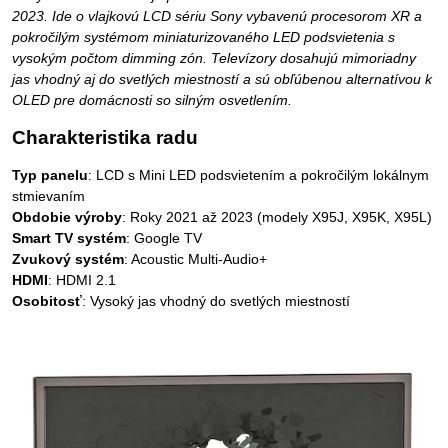
2023. Ide o vlajkovú LCD sériu Sony vybavenú procesorom XR a
pokročilým systémom miniaturizovaného LED podsvietenia s
vysokým počtom dimming zón. Televízory dosahujú mimoriadny
jas vhodný aj do svetlých miestností a sú obľúbenou alternatívou k
OLED pre domácnosti so silným osvetlením.
Charakteristika radu
Typ panelu
: LCD s Mini LED podsvietením a pokročilým lokálnym
stmievaním
Obdobie výroby
: Roky 2021 až 2023 (modely X95J, X95K, X95L)
Smart TV systém
: Google TV
Zvukový systém
: Acoustic Multi-Audio+
HDMI
: HDMI 2.1
Osobitosť
: Vysoký jas vhodný do svetlých miestností