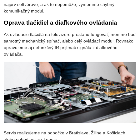
najprv softvérovo, a ak to nepomôže, vymeníme chybný
komunikačný modul.
Oprava tlačidiel a diaľkového ovládania
Ak ovládacie tlačidlá na televízore prestanú fungovať, meníme buď
samotný mechanický spínač, alebo celý ovládací modul. Rovnako
opravujeme aj nefunkčný IR prijímač signálu z diaľkového
ovládača.
Servis realizujeme na pobočke v Bratislave, Žiline a Košiciach
alebo pohodlne cez kuriéra