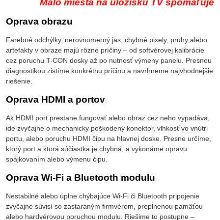
Málo miesta na úložisku TV spomaľuje
Oprava obrazu
Farebné odchýlky, nerovnomerný jas, chybné pixely, pruhy alebo
artefakty v obraze majú rôzne príčiny – od softvérovej kalibrácie
cez poruchu T-CON dosky až po nutnosť výmeny panelu. Presnou
diagnostikou zistíme konkrétnu príčinu a navrhneme najvhodnejšie
riešenie.
Oprava HDMI a portov
Ak HDMI port prestane fungovať alebo obraz cez neho vypadáva,
ide zvyčajne o mechanicky poškodený konektor, vlhkosť vo vnútri
portu, alebo poruchu HDMI čipu na hlavnej doske. Presne určíme,
ktorý port a ktorá súčiastka je chybná, a vykonáme opravu
spájkovaním alebo výmenu čipu.
Oprava Wi-Fi a Bluetooth modulu
Nestabilné alebo úplne chýbajúce Wi-Fi či Bluetooth pripojenie
zvyčajne súvisí so zastaraným firmvérom, preplnenou pamäťou
alebo hardvérovou poruchou modulu. Riešime to postupne –