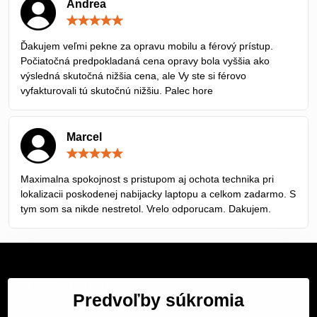
Andrea
Hodnotenie:
5
/
Ďakujem veľmi pekne za opravu mobilu a férový prístup.
5
Počiatočná predpokladaná cena opravy bola vyššia ako
výsledná skutočná nižšia cena, ale Vy ste si férovo
vyfakturovali tú skutočnú nižšiu. Palec hore
Marcel
Hodnotenie:
5
/
Maximalna spokojnost s pristupom aj ochota technika pri
5
lokalizacii poskodenej nabijacky laptopu a celkom zadarmo. S
tym som sa nikde nestretol. Vrelo odporucam. Dakujem.
Servis Bratislava
Predvoľby súkromia
Servis Žilina