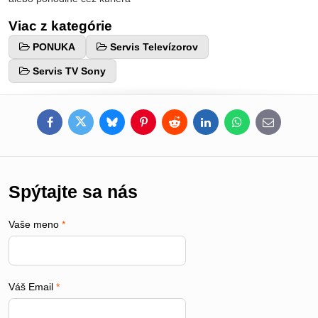
Viac z kategórie
PONUKA
Servis Televízorov
Servis TV Sony
Facebook
Twitter
Bluesky
Pinterest
Reddit
LinkedIn
WhatsApp
E-
mail
Spýtajte sa nás
Vaše meno
*
Váš Email
*