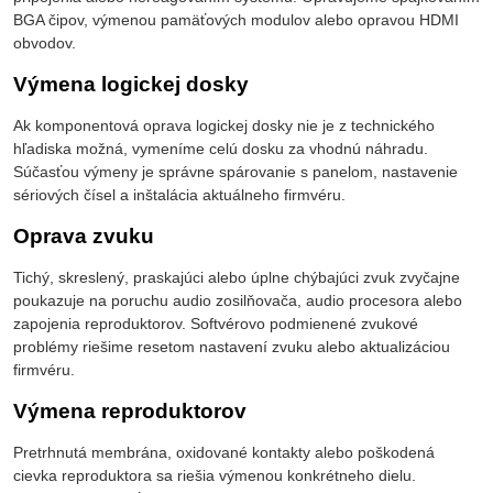
BGA čipov, výmenou pamäťových modulov alebo opravou HDMI
obvodov.
Výmena logickej dosky
Ak komponentová oprava logickej dosky nie je z technického
hľadiska možná, vymeníme celú dosku za vhodnú náhradu.
Súčasťou výmeny je správne spárovanie s panelom, nastavenie
sériových čísel a inštalácia aktuálneho firmvéru.
Oprava zvuku
Tichý, skreslený, praskajúci alebo úplne chýbajúci zvuk zvyčajne
poukazuje na poruchu audio zosilňovača, audio procesora alebo
zapojenia reproduktorov. Softvérovo podmienené zvukové
problémy riešime resetom nastavení zvuku alebo aktualizáciou
firmvéru.
Výmena reproduktorov
Pretrhnutá membrána, oxidované kontakty alebo poškodená
cievka reproduktora sa riešia výmenou konkrétneho dielu.