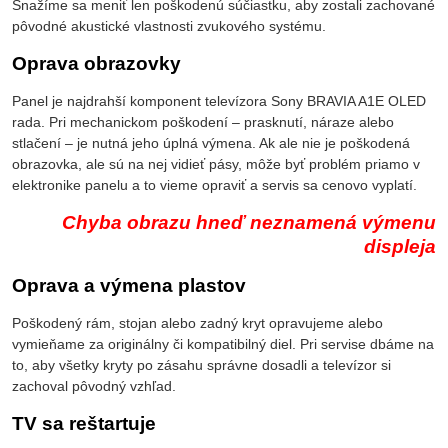
Snažíme sa meniť len poškodenú súčiastku, aby zostali zachované
pôvodné akustické vlastnosti zvukového systému.
Oprava obrazovky
Panel je najdrahší komponent televízora Sony BRAVIA A1E OLED
rada. Pri mechanickom poškodení – prasknutí, náraze alebo
stlačení – je nutná jeho úplná výmena. Ak ale nie je poškodená
obrazovka, ale sú na nej vidieť pásy, môže byť problém priamo v
elektronike panelu a to vieme opraviť a servis sa cenovo vyplatí.
Chyba obrazu hneď neznamená výmenu
displeja
Oprava a výmena plastov
Poškodený rám, stojan alebo zadný kryt opravujeme alebo
vymieňame za originálny či kompatibilný diel. Pri servise dbáme na
to, aby všetky kryty po zásahu správne dosadli a televízor si
zachoval pôvodný vzhľad.
TV sa reštartuje