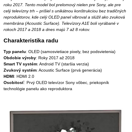
roku 2017. Tento model bol prelomový nielen pre Sony, ale pre
celý televízny trh – prišiel s unikátnou konštrukciou bez tradičných
reproduktorov, kde celý OLED panel vibroval a slúžil ako zvuková
membrána (Acoustic Surface). Televízory A1E boli vyrábané v
rokoch 2017 a 2018 a dnes majú 7 až 8 rokov.
Charakteristika radu
Typ panelu
: OLED (samosvietiace pixely, bez podsvietenia)
Obdobie výroby
: Roky 2017 až 2018
Smart TV systém
: Android TV (staršia verzia)
Zvukový systém
: Acoustic Surface (prvá generácia)
HDMI
: HDMI 2.0
Osobitosť
: Prvý OLED televízor Sony vôbec, priekopník
technológie panelu ako reproduktora