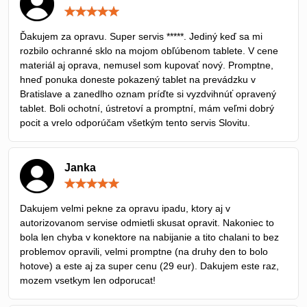
Hodnotenie:
5
/
Ďakujem za opravu. Super servis *****. Jediný keď sa mi
5
rozbilo ochranné sklo na mojom obľúbenom tablete. V cene
materiál aj oprava, nemusel som kupovať nový. Promptne,
hneď ponuka doneste pokazený tablet na prevádzku v
Bratislave a zanedlho oznam príďte si vyzdvihnúť opravený
tablet. Boli ochotní, ústretoví a promptní, mám veľmi dobrý
pocit a vrelo odporúčam všetkým tento servis Slovitu.
Janka
Hodnotenie:
5
/
Dakujem velmi pekne za opravu ipadu, ktory aj v
5
autorizovanom servise odmietli skusat opravit. Nakoniec to
bola len chyba v konektore na nabijanie a tito chalani to bez
problemov opravili, velmi promptne (na druhy den to bolo
hotove) a este aj za super cenu (29 eur). Dakujem este raz,
mozem vsetkym len odporucat!