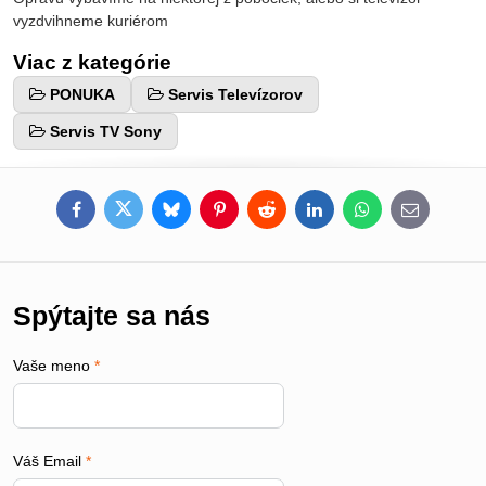
vyzdvihneme kuriérom
Viac z kategórie
PONUKA
Servis Televízorov
Servis TV Sony
Facebook
Twitter
Bluesky
Pinterest
Reddit
LinkedIn
WhatsApp
E-
mail
Spýtajte sa nás
Vaše meno
*
Váš Email
*