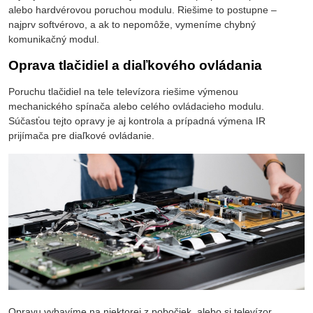
alebo hardvérovou poruchou modulu. Riešime to postupne –
najprv softvérovo, a ak to nepomôže, vymeníme chybný
komunikačný modul.
Oprava tlačidiel a diaľkového ovládania
Poruchu tlačidiel na tele televízora riešime výmenou
mechanického spínača alebo celého ovládacieho modulu.
Súčasťou tejto opravy je aj kontrola a prípadná výmena IR
prijímača pre diaľkové ovládanie.
Opravu vybavíme na niektorej z pobočiek, alebo si televízor