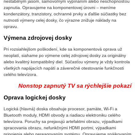
nestabilným jasom, samovoľným vypínaním alebo neschopnosťou
zapnutia. Opravujeme na komponentovej úrovni – meníme
kondenzátory, tranzistory, ochranné prvky a ďalšie súčiastky bez
nutnosti výmeny celej dosky, čo výrazne znižuje náklady na
opravu.
Výmena zdrojovej dosky
Pri rozsiahlejšom poškodení, kde sa komponentová oprava už
neoplatí, siahame po výmene celej zdrojovej dosky za originálny
alebo kvalitný kompatibilný diel. Súčasťou výmeny je vždy kontrola
všetkých napájacích napätí a záverečné otestovanie funkčnosti
celého televízora.
Nonstop zapnutý TV sa rýchlejšie pokazí
Oprava logickej dosky
Logická (hlavná) doska obsahuje procesor, pamäte, Wi-Fi a
Bluetooth moduly, HDMI obvody a riadiacu elektroniku celého
televízora. Poruchy sa prejavujú artefaktmi obrazu, výpadkami
spracovania obrazu, nefunkčnými HDMI portmi, výpadkami
pripojenia alebo nereagovaním systému. Opravujeme spájkovaním