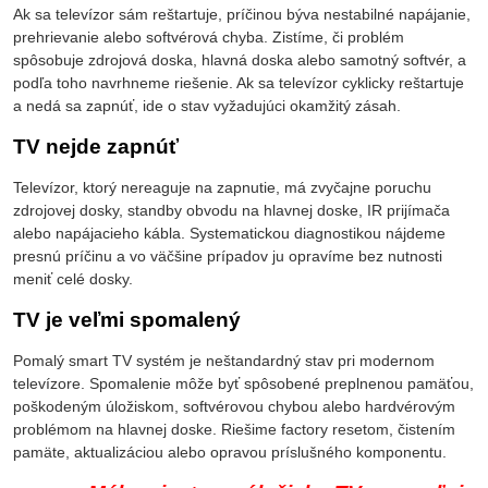
Ak sa televízor sám reštartuje, príčinou býva nestabilné napájanie,
prehrievanie alebo softvérová chyba. Zistíme, či problém
spôsobuje zdrojová doska, hlavná doska alebo samotný softvér, a
podľa toho navrhneme riešenie. Ak sa televízor cyklicky reštartuje
a nedá sa zapnúť, ide o stav vyžadujúci okamžitý zásah.
TV nejde zapnúť
Televízor, ktorý nereaguje na zapnutie, má zvyčajne poruchu
zdrojovej dosky, standby obvodu na hlavnej doske, IR prijímača
alebo napájacieho kábla. Systematickou diagnostikou nájdeme
presnú príčinu a vo väčšine prípadov ju opravíme bez nutnosti
meniť celé dosky.
TV je veľmi spomalený
Pomalý smart TV systém je neštandardný stav pri modernom
televízore. Spomalenie môže byť spôsobené preplnenou pamäťou,
poškodeným úložiskom, softvérovou chybou alebo hardvérovým
problémom na hlavnej doske. Riešime factory resetom, čistením
pamäte, aktualizáciou alebo opravou príslušného komponentu.