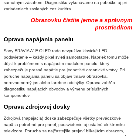
samotným zásahom. Diagnostiku vykonávame na pobočke aj pri
zariadeniach zaslaných cez kuriéra.
Obrazovku čistite jemne a správnym
prostriedkom
Oprava napájania panelu
Sony BRAVIA A1E OLED rada nevyužíva klasické LED
podsvietenie – každý pixel svieti samostatne. Napriek tomu môže
dôjsť k problémom s napájacím modulom panelu, ktorý
zabezpečuje presné napätie pre jednotlivé organické vrstvy. Pri
poruche napájania panelu sa objaví tmavá obrazovka,
nerovnomerný jas alebo farebné odchýlky. Oprava zahŕňa
diagnostiku napájacích obvodov a výmenu príslušných
komponentov.
Oprava zdrojovej dosky
Zdrojová (napájacia) doska zabezpečuje všetky prevádzkové
napätia potrebné pre panel, podsvietenie aj ostatnú elektroniku
televízora. Porucha sa najčastejšie prejaví blikajúcim obrazom,