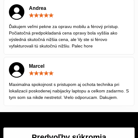
Andrea
Hodnotenie:
5
/
Ďakujem veľmi pekne za opravu mobilu a férový prístup.
5
Počiatočná predpokladaná cena opravy bola vyššia ako
výsledná skutočná nižšia cena, ale Vy ste si férovo
vyfakturovali tú skutočnú nižšiu. Palec hore
Marcel
Hodnotenie:
5
/
Maximalna spokojnost s pristupom aj ochota technika pri
5
lokalizacii poskodenej nabijacky laptopu a celkom zadarmo. S
tym som sa nikde nestretol. Vrelo odporucam. Dakujem.
Servis Bratislava
Predvoľby súkromia