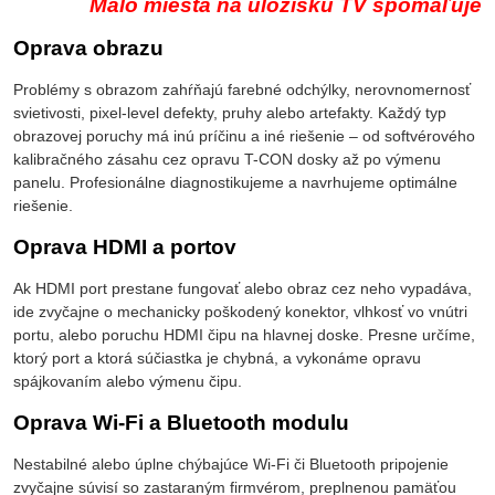
Málo miesta na úložisku TV spomaľuje
Oprava obrazu
Problémy s obrazom zahŕňajú farebné odchýlky, nerovnomernosť
svietivosti, pixel-level defekty, pruhy alebo artefakty. Každý typ
obrazovej poruchy má inú príčinu a iné riešenie – od softvérového
kalibračného zásahu cez opravu T-CON dosky až po výmenu
panelu. Profesionálne diagnostikujeme a navrhujeme optimálne
riešenie.
Oprava HDMI a portov
Ak HDMI port prestane fungovať alebo obraz cez neho vypadáva,
ide zvyčajne o mechanicky poškodený konektor, vlhkosť vo vnútri
portu, alebo poruchu HDMI čipu na hlavnej doske. Presne určíme,
ktorý port a ktorá súčiastka je chybná, a vykonáme opravu
spájkovaním alebo výmenu čipu.
Oprava Wi-Fi a Bluetooth modulu
Nestabilné alebo úplne chýbajúce Wi-Fi či Bluetooth pripojenie
zvyčajne súvisí so zastaraným firmvérom, preplnenou pamäťou