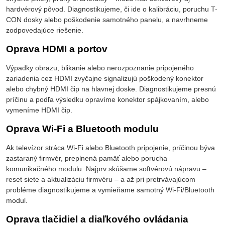
hardvérový pôvod. Diagnostikujeme, či ide o kalibráciu, poruchu T-
CON dosky alebo poškodenie samotného panelu, a navrhneme
zodpovedajúce riešenie.
Oprava HDMI a portov
Výpadky obrazu, blikanie alebo nerozpoznanie pripojeného
zariadenia cez HDMI zvyčajne signalizujú poškodený konektor
alebo chybný HDMI čip na hlavnej doske. Diagnostikujeme presnú
príčinu a podľa výsledku opravíme konektor spájkovaním, alebo
vymeníme HDMI čip.
Oprava Wi-Fi a Bluetooth modulu
Ak televízor stráca Wi-Fi alebo Bluetooth pripojenie, príčinou býva
zastaraný firmvér, preplnená pamäť alebo porucha
komunikačného modulu. Najprv skúšame softvérovú nápravu –
reset siete a aktualizáciu firmvéru – a až pri pretrvávajúcom
probléme diagnostikujeme a vymieňame samotný Wi-Fi/Bluetooth
modul.
Oprava tlačidiel a diaľkového ovládania