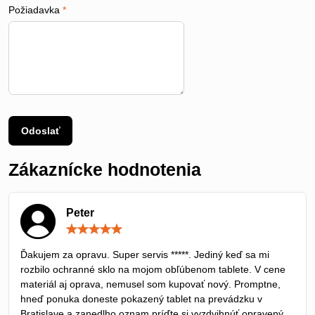
Požiadavka
*
Odoslať
Zákaznícke hodnotenia
Peter
Hodnotenie:
5
/
Ďakujem za opravu. Super servis *****. Jediný keď sa mi
5
rozbilo ochranné sklo na mojom obľúbenom tablete. V cene
materiál aj oprava, nemusel som kupovať nový. Promptne,
hneď ponuka doneste pokazený tablet na prevádzku v
Bratislave a zanedlho oznam príďte si vyzdvihnúť opravený