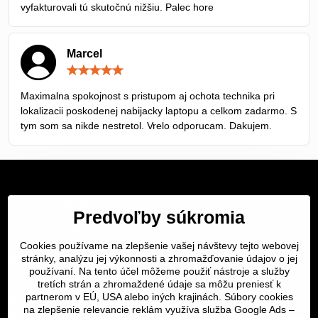
vyfakturovali tú skutočnú nižšiu. Palec hore
Marcel
Hodnotenie:
5
/
Maximalna spokojnost s pristupom aj ochota technika pri
5
lokalizacii poskodenej nabijacky laptopu a celkom zadarmo. S
tym som sa nikde nestretol. Vrelo odporucam. Dakujem.
Servis Bratislava
Predvoľby súkromia
Servis Žilina
Cookies používame na zlepšenie vašej návštevy tejto webovej
Servis Košice
stránky, analýzu jej výkonnosti a zhromažďovanie údajov o jej
používaní. Na tento účel môžeme použiť nástroje a služby
tretích strán a zhromaždené údaje sa môžu preniesť k
Dôležité odkazy
partnerom v EÚ, USA alebo iných krajinách. Súbory cookies
na zlepšenie relevancie reklám využíva služba Google Ads –