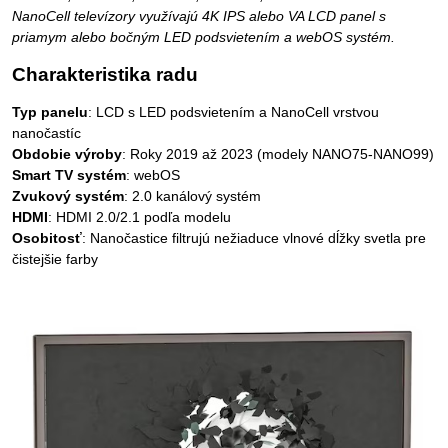
NanoCell televízory využívajú 4K IPS alebo VA LCD panel s
priamym alebo bočným LED podsvietením a webOS systém.
Charakteristika radu
Typ panelu
: LCD s LED podsvietením a NanoCell vrstvou
nanočastíc
Obdobie výroby
: Roky 2019 až 2023 (modely NANO75-NANO99)
Smart TV systém
: webOS
Zvukový systém
: 2.0 kanálový systém
HDMI
: HDMI 2.0/2.1 podľa modelu
Osobitosť
: Nanočastice filtrujú nežiaduce vlnové dĺžky svetla pre
čistejšie farby