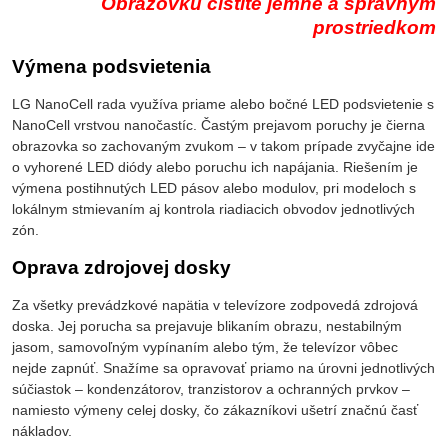
Obrazovku čistite jemne a správnym
prostriedkom
Výmena podsvietenia
LG NanoCell rada využíva priame alebo bočné LED podsvietenie s
NanoCell vrstvou nanočastíc. Častým prejavom poruchy je čierna
obrazovka so zachovaným zvukom – v takom prípade zvyčajne ide
o vyhorené LED diódy alebo poruchu ich napájania. Riešením je
výmena postihnutých LED pásov alebo modulov, pri modeloch s
lokálnym stmievaním aj kontrola riadiacich obvodov jednotlivých
zón.
Oprava zdrojovej dosky
Za všetky prevádzkové napätia v televízore zodpovedá zdrojová
doska. Jej porucha sa prejavuje blikaním obrazu, nestabilným
jasom, samovoľným vypínaním alebo tým, že televízor vôbec
nejde zapnúť. Snažíme sa opravovať priamo na úrovni jednotlivých
súčiastok – kondenzátorov, tranzistorov a ochranných prvkov –
namiesto výmeny celej dosky, čo zákazníkovi ušetrí značnú časť
nákladov.