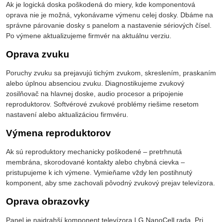
Ak je logická doska poškodená do miery, kde komponentová
oprava nie je možná, vykonávame výmenu celej dosky. Dbáme na
správne párovanie dosky s panelom a nastavenie sériových čísel.
Po výmene aktualizujeme firmvér na aktuálnu verziu.
Oprava zvuku
Poruchy zvuku sa prejavujú tichým zvukom, skreslením, praskaním
alebo úplnou absenciou zvuku. Diagnostikujeme zvukový
zosilňovač na hlavnej doske, audio procesor a pripojenie
reproduktorov. Softvérové zvukové problémy riešime resetom
nastavení alebo aktualizáciou firmvéru.
Výmena reproduktorov
Ak sú reproduktory mechanicky poškodené – pretrhnutá
membrána, skorodované kontakty alebo chybná cievka –
pristupujeme k ich výmene. Vymieňame vždy len postihnutý
komponent, aby sme zachovali pôvodný zvukový prejav televízora.
Oprava obrazovky
Panel je najdrahší komponent televízora LG NanoCell rada. Pri