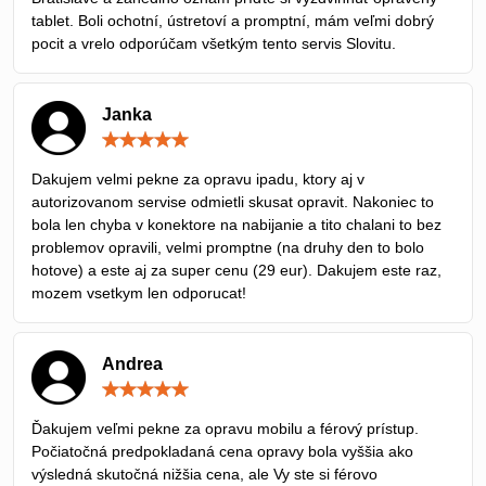
tablet. Boli ochotní, ústretoví a promptní, mám veľmi dobrý
pocit a vrelo odporúčam všetkým tento servis Slovitu.
Janka
Hodnotenie:
5
/
Dakujem velmi pekne za opravu ipadu, ktory aj v
5
autorizovanom servise odmietli skusat opravit. Nakoniec to
bola len chyba v konektore na nabijanie a tito chalani to bez
problemov opravili, velmi promptne (na druhy den to bolo
hotove) a este aj za super cenu (29 eur). Dakujem este raz,
mozem vsetkym len odporucat!
Andrea
Hodnotenie:
5
/
Ďakujem veľmi pekne za opravu mobilu a férový prístup.
5
Počiatočná predpokladaná cena opravy bola vyššia ako
výsledná skutočná nižšia cena, ale Vy ste si férovo