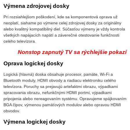
Výmena zdrojovej dosky
Pri rozsiahlejšom poškodení, kde sa komponentová oprava už
neoplatí, siahame po výmene celej zdrojovej dosky za originálny
alebo kvalitný kompatibilný diel. Súčasťou výmeny je vždy kontrola
všetkých napájacích napätí a záverečné otestovanie funkčnosti
celého televízora.
Nonstop zapnutý TV sa rýchlejšie pokazí
Oprava logickej dosky
Logická (hlavná) doska obsahuje procesor, pamäte, Wi-Fi a
Bluetooth moduly, HDMI obvody a riadiacu elektroniku celého
televízora. Poruchy sa prejavujú artefaktmi obrazu, výpadkami
spracovania obrazu, nefunkčnými HDMI portmi, výpadkami
pripojenia alebo nereagovaním systému. Opravujeme spájkovaním
BGA čipov, výmenou pamäťových modulov alebo opravou HDMI
obvodov.
Výmena logickej dosky