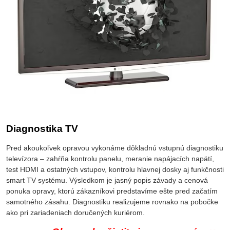
Diagnostika TV
Pred akoukoľvek opravou vykonáme dôkladnú vstupnú diagnostiku
televízora – zahŕňa kontrolu panelu, meranie napájacích napätí,
test HDMI a ostatných vstupov, kontrolu hlavnej dosky aj funkčnosti
smart TV systému. Výsledkom je jasný popis závady a cenová
ponuka opravy, ktorú zákazníkovi predstavíme ešte pred začatím
samotného zásahu. Diagnostiku realizujeme rovnako na pobočke
ako pri zariadeniach doručených kuriérom.