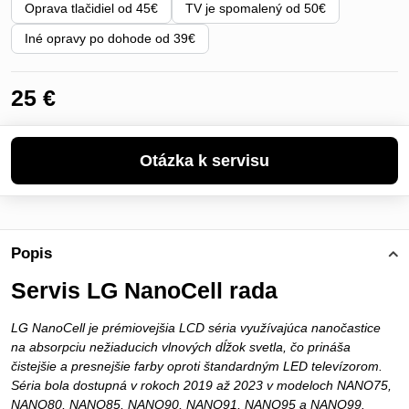
Oprava tlačidiel od 45€
TV je spomalený od 50€
Iné opravy po dohode od 39€
25 €
Popis
Servis LG NanoCell rada
LG NanoCell je prémiovejšia LCD séria využívajúca nanočastice
na absorpciu nežiaducich vlnových dĺžok svetla, čo prináša
čistejšie a presnejšie farby oproti štandardným LED televízorom.
Séria bola dostupná v rokoch 2019 až 2023 v modeloch NANO75,
NANO80, NANO85, NANO90, NANO91, NANO95 a NANO99.