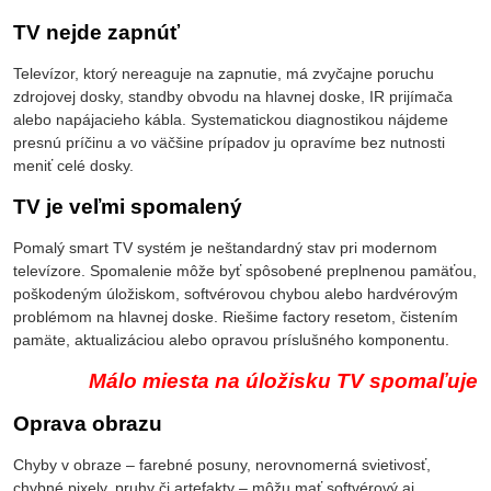
TV nejde zapnúť
Televízor, ktorý nereaguje na zapnutie, má zvyčajne poruchu
zdrojovej dosky, standby obvodu na hlavnej doske, IR prijímača
alebo napájacieho kábla. Systematickou diagnostikou nájdeme
presnú príčinu a vo väčšine prípadov ju opravíme bez nutnosti
meniť celé dosky.
TV je veľmi spomalený
Pomalý smart TV systém je neštandardný stav pri modernom
televízore. Spomalenie môže byť spôsobené preplnenou pamäťou,
poškodeným úložiskom, softvérovou chybou alebo hardvérovým
problémom na hlavnej doske. Riešime factory resetom, čistením
pamäte, aktualizáciou alebo opravou príslušného komponentu.
Málo miesta na úložisku TV spomaľuje
Oprava obrazu
Chyby v obraze – farebné posuny, nerovnomerná svietivosť,
chybné pixely, pruhy či artefakty – môžu mať softvérový aj