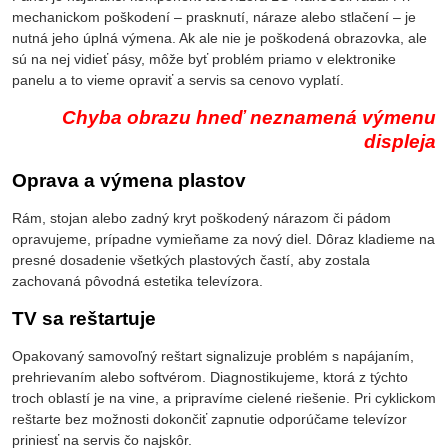
mechanickom poškodení – prasknutí, náraze alebo stlačení – je
nutná jeho úplná výmena. Ak ale nie je poškodená obrazovka, ale
sú na nej vidieť pásy, môže byť problém priamo v elektronike
panelu a to vieme opraviť a servis sa cenovo vyplatí.
Chyba obrazu hneď neznamená výmenu
displeja
Oprava a výmena plastov
Rám, stojan alebo zadný kryt poškodený nárazom či pádom
opravujeme, prípadne vymieňame za nový diel. Dôraz kladieme na
presné dosadenie všetkých plastových častí, aby zostala
zachovaná pôvodná estetika televízora.
TV sa reštartuje
Opakovaný samovoľný reštart signalizuje problém s napájaním,
prehrievaním alebo softvérom. Diagnostikujeme, ktorá z týchto
troch oblastí je na vine, a pripravíme cielené riešenie. Pri cyklickom
reštarte bez možnosti dokončiť zapnutie odporúčame televízor
priniesť na servis čo najskôr.