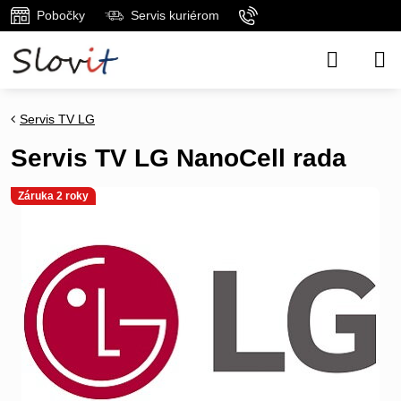
Pobočky
Servis kuriérom
Servis TV LG
Servis TV LG NanoCell rada
Záruka 2 roky