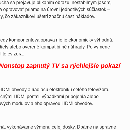
ucha sa prejavuje blikaním obrazu, nestabilným jasom,
 opravovať priamo na úrovni jednotlivých súčiastok –
y, čo zákazníkovi ušetrí značnú časť nákladov.
o kedy komponentová oprava nie je ekonomicky výhodná,
diely alebo overené kompatibilné náhrady. Po výmene
 televízora.
Nonstop zapnutý TV sa rýchlejšie pokazí
DMI obvody a riadiacu elektroniku celého televízora.
kčnými HDMI portmi, výpadkami pripojenia alebo
ových modulov alebo opravou HDMI obvodov.
ožná, vykonávame výmenu celej dosky. Dbáme na správne