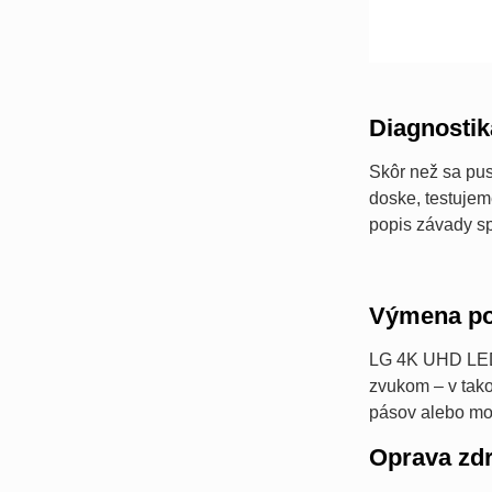
Diagnostik
Skôr než sa pus
doske, testujem
popis závady sp
Výmena po
LG 4K UHD LED 
zvukom – v tak
pásov alebo mod
Oprava zdr