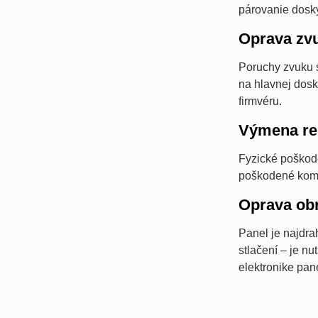
párovanie dosky
Oprava zv
Poruchy zvuku 
na hlavnej dosk
firmvéru.
Výmena re
Fyzické poškod
poškodené komp
Oprava ob
Panel je najdr
stlačení – je n
elektronike pane