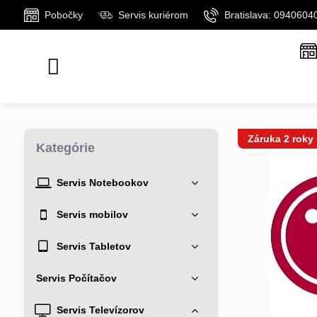
Pobočky
Servis kuriérom
Bratislava: 0940604
Záruka 2 roky
Kategórie
Servis Notebookov
Servis mobilov
Servis Tabletov
Servis Počítačov
Servis Televízorov