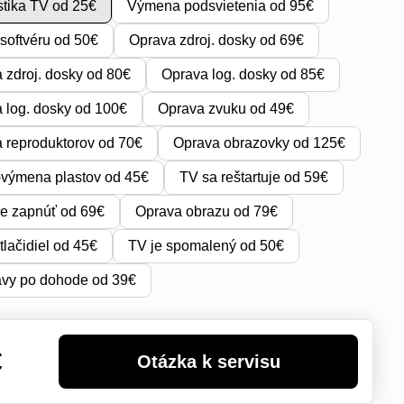
tika TV od 25€
Výmena podsvietenia od 95€
softvéru od 50€
Oprava zdroj. dosky od 69€
zdroj. dosky od 80€
Oprava log. dosky od 85€
log. dosky od 100€
Oprava zvuku od 49€
reproduktorov od 70€
Oprava obrazovky od 125€
výmena plastov od 45€
TV sa reštartuje od 59€
e zapnúť od 69€
Oprava obrazu od 79€
tlačidiel od 45€
TV je spomalený od 50€
avy po dohode od 39€
€