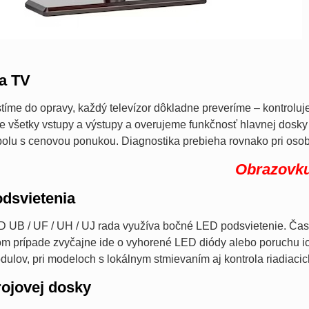
a TV
tíme do opravy, každý televízor dôkladne preveríme – kontrolu
e všetky vstupy a výstupy a overujeme funkčnosť hlavnej dosk
olu s cenovou ponukou. Diagnostika prebieha rovnako pri osob
Obrazovku
dsvietenia
UB / UF / UH / UJ rada využíva bočné LED podsvietenie. Čas
om prípade zvyčajne ide o vyhorené LED diódy alebo poruchu i
ulov, pri modeloch s lokálnym stmievaním aj kontrola riadiacic
ojovej dosky