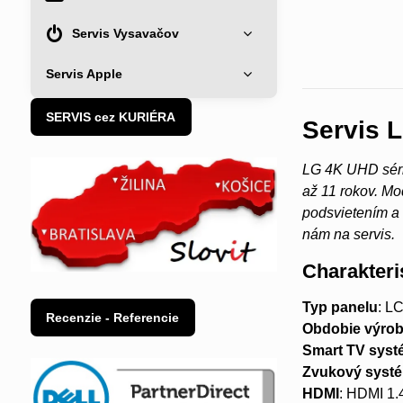
Servis Vysavačov
Servis Apple
SERVIS cez KURIÉRA
Servis 
LG 4K UHD séri
až 11 rokov. 
podsvietením a 
nám na servis.
Charakteri
Typ panelu
: L
Recenzie - Referencie
Obdobie výro
Smart TV syst
Zvukový syst
HDMI
: HDMI 1.