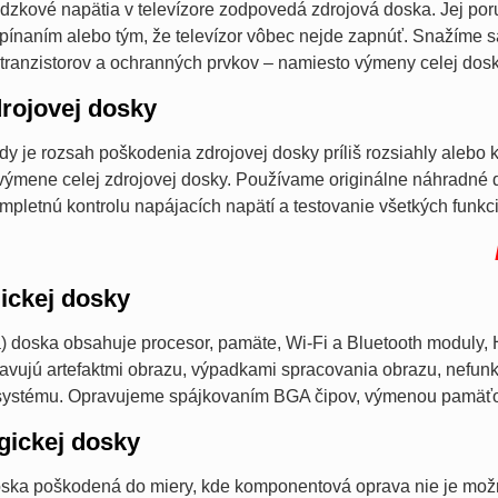
dzkové napätia v televízore zodpovedá zdrojová doska. Jej por
naním alebo tým, že televízor vôbec nejde zapnúť. Snažíme sa
tranzistorov a ochranných prvkov – namiesto výmeny celej dosk
rojovej dosky
dy je rozsah poškodenia zdrojovej dosky príliš rozsiahly aleb
výmene celej zdrojovej dosky. Používame originálne náhradné 
letnú kontrolu napájacích napätí a testovanie všetkých funkcií
ickej dosky
) doska obsahuje procesor, pamäte, Wi-Fi a Bluetooth moduly, H
avujú artefaktmi obrazu, výpadkami spracovania obrazu, nefun
systému. Opravujeme spájkovaním BGA čipov, výmenou pamäť
gickej dosky
doska poškodená do miery, kde komponentová oprava nie je m