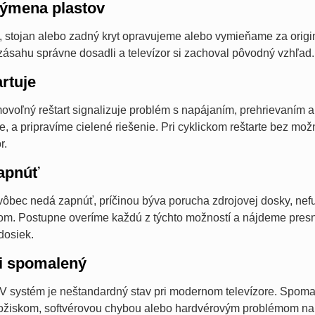
výmena plastov
stojan alebo zadný kryt opravujeme alebo vymieňame za originál
 zásahu správne dosadli a televízor si zachoval pôvodný vzhľad.
artuje
oľný reštart signalizuje problém s napájaním, prehrievaním al
ne, a pripravíme cielené riešenie. Pri cyklickom reštarte bez mo
r.
zapnúť
 vôbec nedá zapnúť, príčinou býva porucha zdrojovej dosky, ne
om. Postupne overíme každú z týchto možností a nájdeme presný
dosiek.
mi spomalený
V systém je neštandardný stav pri modernom televízore. Spo
žiskom, softvérovou chybou alebo hardvérovým problémom na h