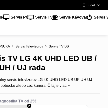
účet
let
Servis PC
Servis TV
Servis Kávovar
Servis 
ONUKA
Servis Televízorov
Servis TV LG
is TV LG 4K UHD LED UB /
 UH / UJ rada
álny servis televízorov LG 4K UHD LED UB UF UH UJ
 pobočke alebo cez kuriéra.
Čítajte viac