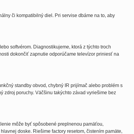
ny či kompatibilný diel. Pri servise dbáme na to, aby
ebo softvérom. Diagnostikujeme, ktorá z týchto troch
žnosti dokončiť zapnutie odporúčame televízor priniesť na
funkčný standby obvod, chybný IR prijímač alebo problém s
 zdroj poruchy. Väčšinu takýchto závad vyriešime bez
malenie môže byť spôsobené preplnenou pamäťou,
lavnej doske. Riešime factory resetom, čistením pamäte,