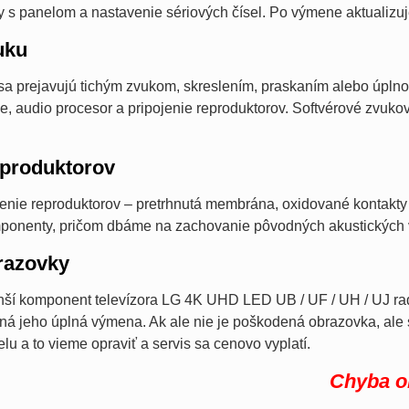
 s panelom a nastavenie sériových čísel. Po výmene aktualizuj
uku
sa prejavujú tichým zvukom, skreslením, praskaním alebo úpln
e, audio procesor a pripojenie reproduktorov. Softvérové zvuko
produktorov
enie reproduktorov – pretrhnutá membrána, oxidované kontakt
onenty, pričom dbáme na zachovanie pôvodných akustických v
razovky
ahší komponent televízora LG 4K UHD LED UB / UF / UH / UJ ra
utná jeho úplná výmena. Ak ale nie je poškodená obrazovka, ale
lu a to vieme opraviť a servis sa cenovo vyplatí.
Chyba o