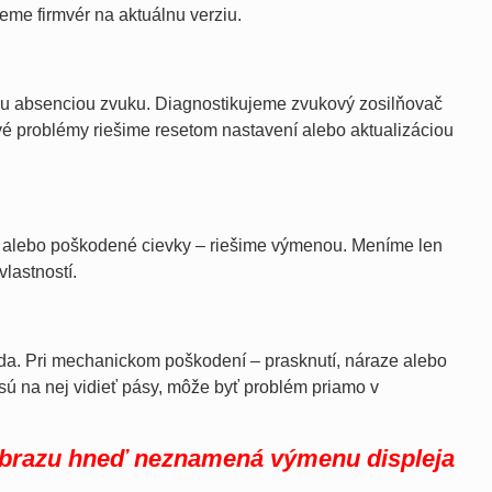
eme firmvér na aktuálnu verziu.
ou absenciou zvuku. Diagnostikujeme zvukový zosilňovač
vé problémy riešime resetom nastavení alebo aktualizáciou
y alebo poškodené cievky – riešime výmenou. Meníme len
lastností.
da. Pri mechanickom poškodení – prasknutí, náraze alebo
 sú na nej vidieť pásy, môže byť problém priamo v
brazu hneď neznamená výmenu displeja