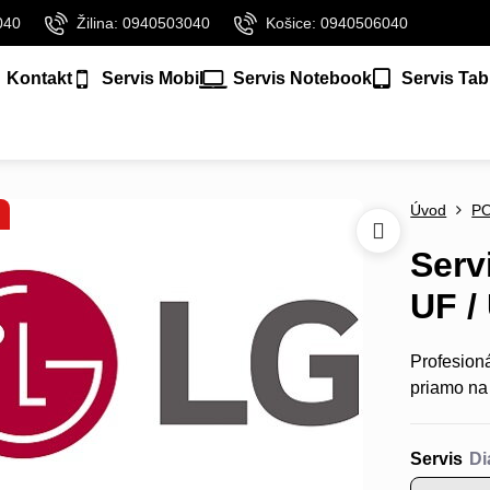
040
Žilina: 0940503040
Košice: 0940506040
Kontakt
Servis Mobil
Servis Notebook
Servis Tab
Úvod
P
Serv
UF /
Profesion
priamo na
Servis