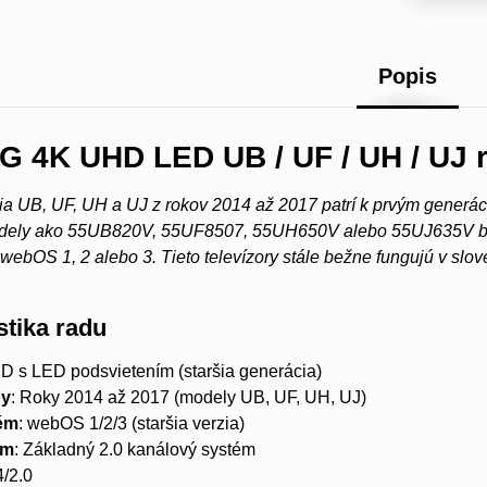
Popis
LG 4K UHD LED UB / UF / UH / UJ 
a UB, UF, UH a UJ z rokov 2014 až 2017 patrí k prvým generá
Modely ako 55UB820V, 55UF8507, 55UH650V alebo 55UJ635V b
webOS 1, 2 alebo 3. Tieto televízory stále bežne fungujú v slo
stika radu
CD s LED podsvietením (staršia generácia)
by
: Roky 2014 až 2017 (modely UB, UF, UH, UJ)
ém
: webOS 1/2/3 (staršia verzia)
ém
: Základný 2.0 kanálový systém
4/2.0