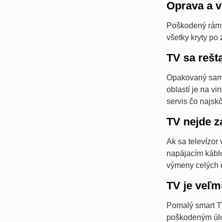
Oprava a 
Poškodený rám, 
všetky kryty po
TV sa rešt
Opakovaný samov
oblastí je na vi
servis čo najskô
TV nejde 
Ak sa televízor
napájacím kábl
výmeny celých 
TV je veľ
Pomalý smart T
poškodeným úlo