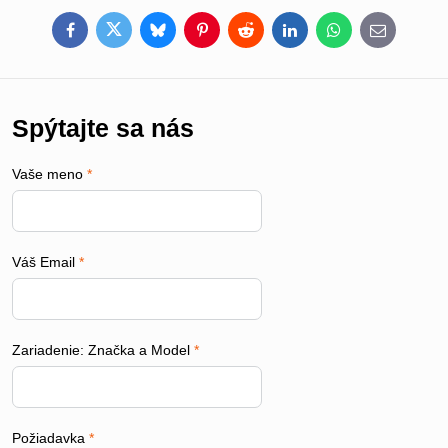
Facebook
Twitter
Bluesky
Pinterest
Reddit
LinkedIn
WhatsApp
E-
mail
Spýtajte sa nás
Vaše meno
*
Váš Email
*
Zariadenie: Značka a Model
*
Požiadavka
*