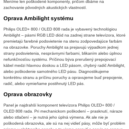
Meníme len poškodené komponenty, pričom dbáme na
zachovanie pôvodných akustických vlastností.
Oprava Ambilight systému
Philips OLED+ 800 / OLED 808 rada je vybavený technológiou
Ambilight – pásmi RGB LED diód na zadnej strane televízora, ktoré
premietajú farebné podsvietenie na stenu zodpovedajúce farbám
na obrazovke. Poruchy Ambilight sa prejavujú výpadkom jednej
strany podsvietenia, nesprávnymi farbami, blikaním alebo úplnou
nefunkčnosťou systému. Príčinou býva prerušený prepojovací
kábel medzi hlavnou doskou a LED pásom, chybný radič Ambilight,
alebo poškodenie samotného LED pásu. Diagnostikujeme
konkrétnu stranu a príčinu poruchy a opravujeme buď prepojenie,
radič, alebo vymieňame postihnutý LED pás.
Oprava obrazovky
Panel je najdrahší komponent televízora Philips OLED+ 800 /
OLED 808 rada. Pri mechanickom poškodení – prasknutí, náraze
alebo stlačení – je nutná jeho úplná výmena. Ak ale nie je
poškodená obrazovka, ale sú na nej vidieť pásy, môže byť problém