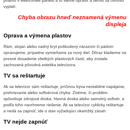
priamo v elektronike panelu a to vieme opraviť a servis sa cenovo
vyplatí.
Chyba obrazu hneď neznamená výmenu
displeja
Oprava a výmena plastov
Rám, stojan alebo zadný kryt poškodený nárazom či pádom
opravujeme, prípadne vymieňame za nový diel. Dôraz kladieme na
presné dosadenie všetkých plastových častí, aby zostala
zachovaná pôvodná estetika televízora.
TV sa reštartuje
Ak sa televízor sám reštartuje, príčinou býva nestabilné napájanie,
prehrievanie alebo softvérová chyba. Zistíme, či problém
spôsobuje zdrojová doska, hlavná doska alebo samotný softvér, a
podľa toho navrhneme riešenie. Ak sa televízor cyklicky reštartuje
a nedá sa zapnúť, ide o stav vyžadujúci okamžitý zásah.
TV nejde zapnúť