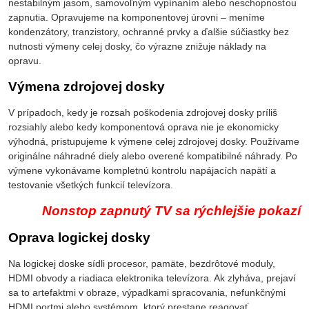
nestabilným jasom, samovoľným vypínaním alebo neschopnosťou
zapnutia. Opravujeme na komponentovej úrovni – meníme
kondenzátory, tranzistory, ochranné prvky a ďalšie súčiastky bez
nutnosti výmeny celej dosky, čo výrazne znižuje náklady na
opravu.
Výmena zdrojovej dosky
V prípadoch, kedy je rozsah poškodenia zdrojovej dosky príliš
rozsiahly alebo kedy komponentová oprava nie je ekonomicky
výhodná, pristupujeme k výmene celej zdrojovej dosky. Používame
originálne náhradné diely alebo overené kompatibilné náhrady. Po
výmene vykonávame kompletnú kontrolu napájacích napätí a
testovanie všetkých funkcií televízora.
Nonstop zapnutý TV sa rýchlejšie pokazí
Oprava logickej dosky
Na logickej doske sídli procesor, pamäte, bezdrôtové moduly,
HDMI obvody a riadiaca elektronika televízora. Ak zlyháva, prejaví
sa to artefaktmi v obraze, výpadkami spracovania, nefunkčnými
HDMI portmi alebo systémom, ktorý prestane reagovať.