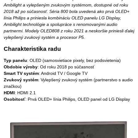
Ambilight a vylepšeným zvukovým systémom, dostupné od roku
2018 až po súčasnosť. Séria 800 bola uvedená ako prvá OLED+
línia Philips a priniesla kombináciu OLED panelu LG Display,
Ambilight technológie a spolupráce s renomovanými audio
partnermi. Modely OLED808 z roku 2021 a neskoršie priniesli ďalej
vylepšený zvukový systém a procesor P5.
Charakteristika radu
Typ panelu
: OLED (samosvietiace pixely, bez podsvietenia)
Obdobie výroby
: Od roku 2018 po súčasnosť
Smart TV systém
: Android TV / Google TV
Zvukový systém
: Vylepšený zvukový systém (partnerstvo s audio
značkou)
HDMI
: HDMI 2.1
Osobitosť
: Prvá OLED+ línia Philips, OLED panel od LG Display