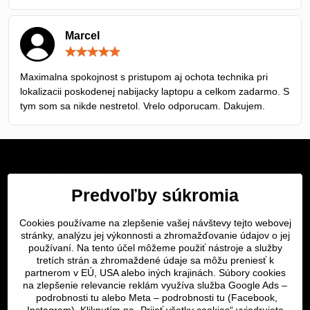
Marcel
Hodnotenie:
5
/
Maximalna spokojnost s pristupom aj ochota technika pri
5
lokalizacii poskodenej nabijacky laptopu a celkom zadarmo. S
tym som sa nikde nestretol. Vrelo odporucam. Dakujem.
Servis Bratislava
Predvoľby súkromia
Servis Žilina
Cookies používame na zlepšenie vašej návštevy tejto webovej
Servis Košice
stránky, analýzu jej výkonnosti a zhromažďovanie údajov o jej
používaní. Na tento účel môžeme použiť nástroje a služby
tretích strán a zhromaždené údaje sa môžu preniesť k
Dôležité odkazy
partnerom v EÚ, USA alebo iných krajinách. Súbory cookies
na zlepšenie relevancie reklám využíva služba Google Ads –
podrobnosti tu
alebo Meta –
podrobnosti tu
(Facebook,
SERVIS KURIÉROM