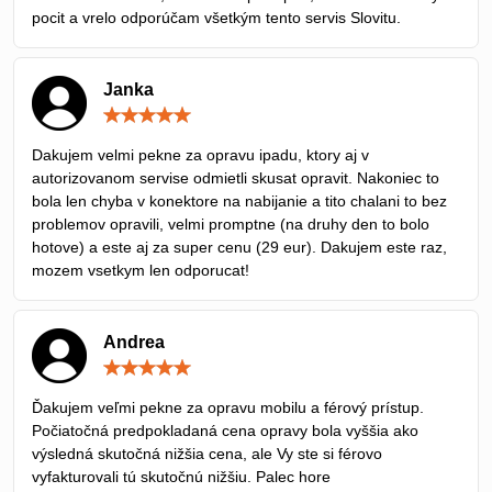
pocit a vrelo odporúčam všetkým tento servis Slovitu.
Janka
Hodnotenie:
5
/
Dakujem velmi pekne za opravu ipadu, ktory aj v
5
autorizovanom servise odmietli skusat opravit. Nakoniec to
bola len chyba v konektore na nabijanie a tito chalani to bez
problemov opravili, velmi promptne (na druhy den to bolo
hotove) a este aj za super cenu (29 eur). Dakujem este raz,
mozem vsetkym len odporucat!
Andrea
Hodnotenie:
5
/
Ďakujem veľmi pekne za opravu mobilu a férový prístup.
5
Počiatočná predpokladaná cena opravy bola vyššia ako
výsledná skutočná nižšia cena, ale Vy ste si férovo
vyfakturovali tú skutočnú nižšiu. Palec hore