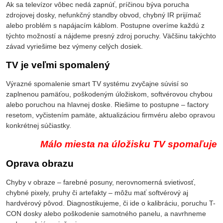
Ak sa televízor vôbec nedá zapnúť, príčinou býva porucha
zdrojovej dosky, nefunkčný standby obvod, chybný IR prijímač
alebo problém s napájacím káblom. Postupne overíme každú z
týchto možností a nájdeme presný zdroj poruchy. Väčšinu takýchto
závad vyriešime bez výmeny celých dosiek.
TV je veľmi spomalený
Výrazné spomalenie smart TV systému zvyčajne súvisí so
zaplnenou pamäťou, poškodeným úložiskom, softvérovou chybou
alebo poruchou na hlavnej doske. Riešime to postupne – factory
resetom, vyčistením pamäte, aktualizáciou firmvéru alebo opravou
konkrétnej súčiastky.
Málo miesta na úložisku TV spomaľuje
Oprava obrazu
Chyby v obraze – farebné posuny, nerovnomerná svietivosť,
chybné pixely, pruhy či artefakty – môžu mať softvérový aj
hardvérový pôvod. Diagnostikujeme, či ide o kalibráciu, poruchu T-
CON dosky alebo poškodenie samotného panelu, a navrhneme