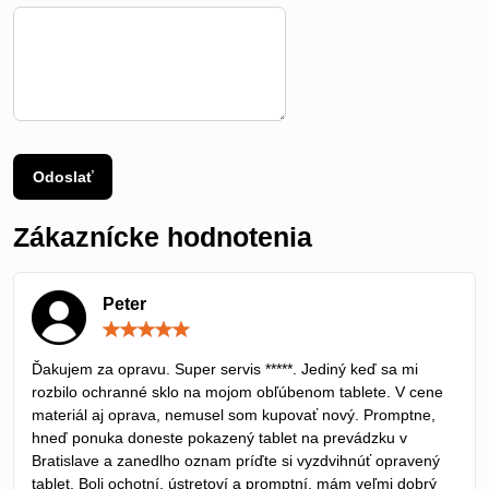
Odoslať
Zákaznícke hodnotenia
Peter
Hodnotenie:
5
/
Ďakujem za opravu. Super servis *****. Jediný keď sa mi
5
rozbilo ochranné sklo na mojom obľúbenom tablete. V cene
materiál aj oprava, nemusel som kupovať nový. Promptne,
hneď ponuka doneste pokazený tablet na prevádzku v
Bratislave a zanedlho oznam príďte si vyzdvihnúť opravený
tablet. Boli ochotní, ústretoví a promptní, mám veľmi dobrý