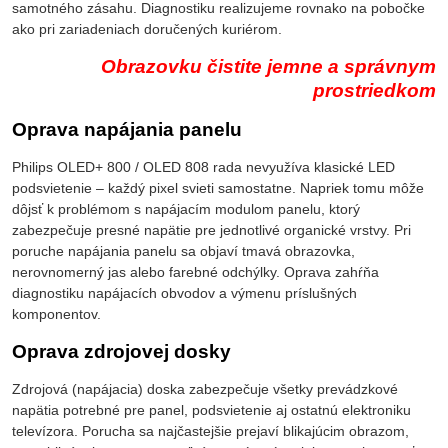
samotného zásahu. Diagnostiku realizujeme rovnako na pobočke
ako pri zariadeniach doručených kuriérom.
Obrazovku čistite jemne a správnym
prostriedkom
Oprava napájania panelu
Philips OLED+ 800 / OLED 808 rada nevyužíva klasické LED
podsvietenie – každý pixel svieti samostatne. Napriek tomu môže
dôjsť k problémom s napájacím modulom panelu, ktorý
zabezpečuje presné napätie pre jednotlivé organické vrstvy. Pri
poruche napájania panelu sa objaví tmavá obrazovka,
nerovnomerný jas alebo farebné odchýlky. Oprava zahŕňa
diagnostiku napájacích obvodov a výmenu príslušných
komponentov.
Oprava zdrojovej dosky
Zdrojová (napájacia) doska zabezpečuje všetky prevádzkové
napätia potrebné pre panel, podsvietenie aj ostatnú elektroniku
televízora. Porucha sa najčastejšie prejaví blikajúcim obrazom,