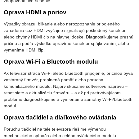
zodpovedajúce riešenie.
Oprava HDMI a portov
Výpadky obrazu, blikanie alebo nerozpoznanie pripojeného
zariadenia cez HDMI zvyčajne signalizujú poškodený konektor
alebo chybný HDMI čip na hlavnej doske. Diagnostikujeme presnú
príčinu a podľa výsledku opravíme konektor spájkovaním, alebo
vymeníme HDMI čip.
Oprava Wi-Fi a Bluetooth modulu
Ak televízor stráca Wi-Fi alebo Bluetooth pripojenie, príčinou býva
zastaraný firmvér, preplnená pamäť alebo porucha
komunikačného modulu. Najprv skúšame softvérovú nápravu –
reset siete a aktualizáciu firmvéru – a až pri pretrvávajúcom
probléme diagnostikujeme a vymieňame samotný Wi-Fi/Bluetooth
modul.
Oprava tlačidiel a diaľkového ovládania
Poruchu tlačidiel na tele televízora riešime výmenou
mechanického spínača alebo celého ovládacieho modulu.