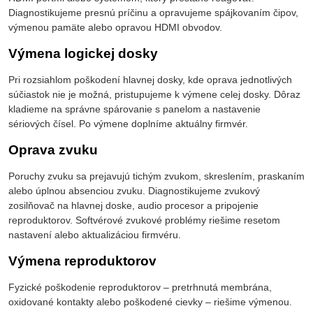
Diagnostikujeme presnú príčinu a opravujeme spájkovaním čipov,
výmenou pamäte alebo opravou HDMI obvodov.
Výmena logickej dosky
Pri rozsiahlom poškodení hlavnej dosky, kde oprava jednotlivých
súčiastok nie je možná, pristupujeme k výmene celej dosky. Dôraz
kladieme na správne spárovanie s panelom a nastavenie
sériových čísel. Po výmene doplníme aktuálny firmvér.
Oprava zvuku
Poruchy zvuku sa prejavujú tichým zvukom, skreslením, praskaním
alebo úplnou absenciou zvuku. Diagnostikujeme zvukový
zosilňovač na hlavnej doske, audio procesor a pripojenie
reproduktorov. Softvérové zvukové problémy riešime resetom
nastavení alebo aktualizáciou firmvéru.
Výmena reproduktorov
Fyzické poškodenie reproduktorov – pretrhnutá membrána,
oxidované kontakty alebo poškodené cievky – riešime výmenou.