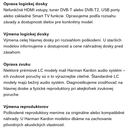
Oprava logickej dosky
Nefunkčné HDMI vstupy, tuner DVB-T alebo DVB-T2, USB porty
alebo základné Smart TV funkcie. Opravujeme podľa rozsahu
závady a dostupnosti dielov pre konkrétny model.
Výmena logickej dosky
Výmena celej hlavnej dosky pri rozsiahlom poškodení. U starších
modelov informujeme o dostupnosti a cene náhradnej dosky pred
zásahom.
Oprava zvuku
Niektoré prémiové LC modely mali Harman Kardon audio systém –
ich zvukové poruchy sú o to výraznejšie citeľné. Štandardné LC
modely majú bežný audio systém. Diagnostikujeme zosilňovač na
hlavnej doske a fyzické reproduktory pri akejkoľvek zvukovej
poruche.
Výmena reproduktorov
Poškodené reproduktory meníme za originálne alebo kompatibilné
náhrady. U Harman Kardon modelov dbáme na zachovanie
pôvodných akustických vlastností.