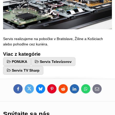
Servis realizujeme na pobočke v Bratislave, Žiline a Košiciach
alebo pohodlne cez kuriéra.
Viac z kategórie
PONUKA
Servis Televízorov
Servis TV Sharp
Facebook
Twitter
Bluesky
Pinterest
Reddit
LinkedIn
WhatsApp
E-
mail
Spýtajte sa nás