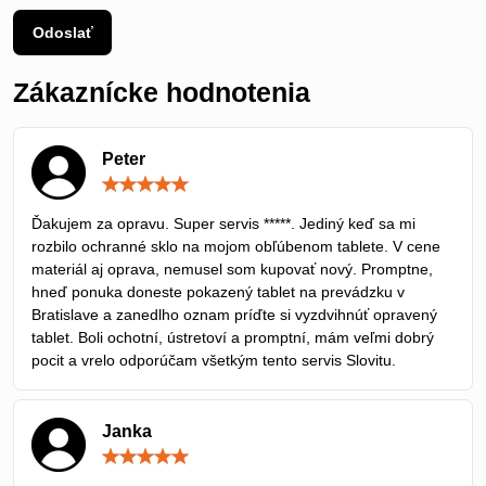
Odoslať
Zákaznícke hodnotenia
Peter
Hodnotenie:
5
/
Ďakujem za opravu. Super servis *****. Jediný keď sa mi
5
rozbilo ochranné sklo na mojom obľúbenom tablete. V cene
materiál aj oprava, nemusel som kupovať nový. Promptne,
hneď ponuka doneste pokazený tablet na prevádzku v
Bratislave a zanedlho oznam príďte si vyzdvihnúť opravený
tablet. Boli ochotní, ústretoví a promptní, mám veľmi dobrý
pocit a vrelo odporúčam všetkým tento servis Slovitu.
Janka
Hodnotenie:
5
/