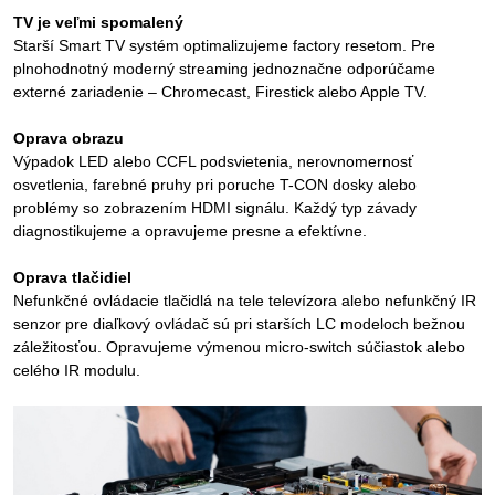
TV je veľmi spomalený
Starší Smart TV systém optimalizujeme factory resetom. Pre
plnohodnotný moderný streaming jednoznačne odporúčame
externé zariadenie – Chromecast, Firestick alebo Apple TV.
Oprava obrazu
Výpadok LED alebo CCFL podsvietenia, nerovnomernosť
osvetlenia, farebné pruhy pri poruche T-CON dosky alebo
problémy so zobrazením HDMI signálu. Každý typ závady
diagnostikujeme a opravujeme presne a efektívne.
Oprava tlačidiel
Nefunkčné ovládacie tlačidlá na tele televízora alebo nefunkčný IR
senzor pre diaľkový ovládač sú pri starších LC modeloch bežnou
záležitosťou. Opravujeme výmenou micro-switch súčiastok alebo
celého IR modulu.