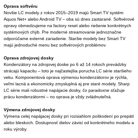
Oprava softvéru
Novšie LC modely z rokov 2015–2019 majú Smart TV systém
Aquos Net+ alebo Android TV – oba sú dnes zastarané. Softvérové
opravy obmedzujeme na factory reset alebo riešenie konkrétnych
systémových chýb. Pre moderné streamovanie jednoznačne
odporúčame externé zariadenie. Staršie modely bez Smart TV
majú jednoduché menu bez softvérových problémov.
Oprava zdrojovej dosky
Kondenzátory na zdrojovej doske po 6 až 14 rokoch prevádzky
strácajú kapacitu – toto je najčastejšia porucha LC série staršieho
veku. Komponentová oprava výmenou kondenzátorov je rýchla,
veľmi lacná a ekonomicky zmysluplná aj pre staré modely. Sharp
LC série mali robustné napájacie dosky, čo paradoxne sťažuje
prácu kondenzátormi – no oprava je vždy zvládnuteľná.
Výmena zdrojovej dosky
Výmena celej napájacej dosky pri rozsiahlom poškodení po prepätí
alebo bleskoch. Dostupnosť dielov závisí od konkrétneho modelu a
roku výroby.