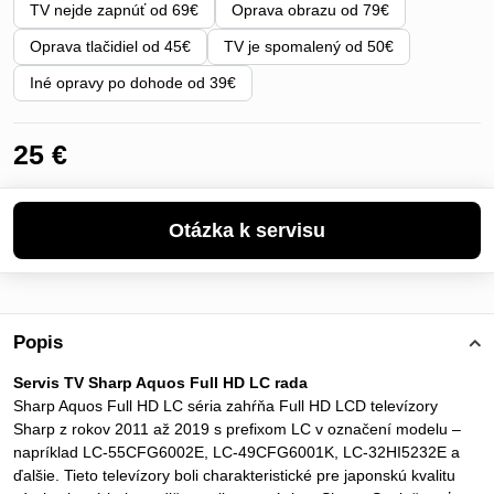
TV nejde zapnúť od 69€
Oprava obrazu od 79€
Oprava tlačidiel od 45€
TV je spomalený od 50€
Iné opravy po dohode od 39€
25 €
Popis
Servis TV Sharp Aquos Full HD LC rada
Sharp Aquos Full HD LC séria zahŕňa Full HD LCD televízory
Sharp z rokov 2011 až 2019 s prefixom LC v označení modelu –
napríklad LC-55CFG6002E, LC-49CFG6001K, LC-32HI5232E a
ďalšie. Tieto televízory boli charakteristické pre japonskú kvalitu