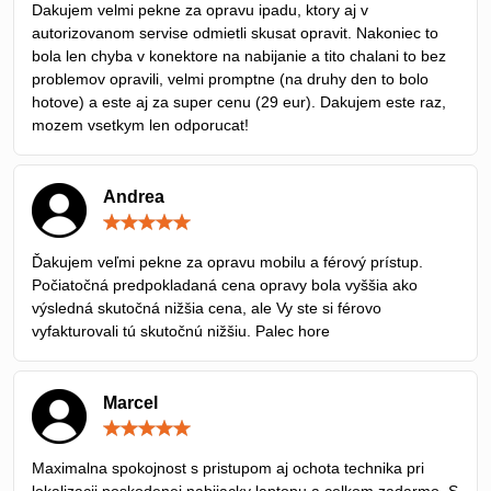
Dakujem velmi pekne za opravu ipadu, ktory aj v
5
autorizovanom servise odmietli skusat opravit. Nakoniec to
bola len chyba v konektore na nabijanie a tito chalani to bez
problemov opravili, velmi promptne (na druhy den to bolo
hotove) a este aj za super cenu (29 eur). Dakujem este raz,
mozem vsetkym len odporucat!
Andrea
Hodnotenie:
5
/
Ďakujem veľmi pekne za opravu mobilu a férový prístup.
5
Počiatočná predpokladaná cena opravy bola vyššia ako
výsledná skutočná nižšia cena, ale Vy ste si férovo
vyfakturovali tú skutočnú nižšiu. Palec hore
Marcel
Hodnotenie:
5
/
Maximalna spokojnost s pristupom aj ochota technika pri
5
lokalizacii poskodenej nabijacky laptopu a celkom zadarmo. S