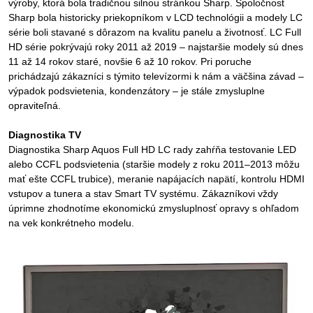
výroby, ktorá bola tradičnou silnou stránkou Sharp. Spoločnosť
Sharp bola historicky priekopníkom v LCD technológii a modely LC
série boli stavané s dôrazom na kvalitu panelu a životnosť. LC Full
HD série pokrývajú roky 2011 až 2019 – najstaršie modely sú dnes
11 až 14 rokov staré, novšie 6 až 10 rokov. Pri poruche
prichádzajú zákazníci s týmito televízormi k nám a väčšina závad –
výpadok podsvietenia, kondenzátory – je stále zmysluplne
opraviteľná.
Diagnostika TV
Diagnostika Sharp Aquos Full HD LC rady zahŕňa testovanie LED
alebo CCFL podsvietenia (staršie modely z roku 2011–2013 môžu
mať ešte CCFL trubice), meranie napájacích napätí, kontrolu HDMI
vstupov a tunera a stav Smart TV systému. Zákazníkovi vždy
úprimne zhodnotíme ekonomickú zmysluplnosť opravy s ohľadom
na vek konkrétneho modelu.