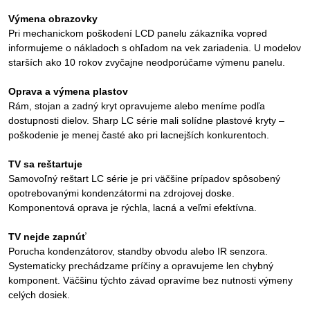
Výmena obrazovky
Pri mechanickom poškodení LCD panelu zákazníka vopred
informujeme o nákladoch s ohľadom na vek zariadenia. U modelov
starších ako 10 rokov zvyčajne neodporúčame výmenu panelu.
Oprava a výmena plastov
Rám, stojan a zadný kryt opravujeme alebo meníme podľa
dostupnosti dielov. Sharp LC série mali solídne plastové kryty –
poškodenie je menej časté ako pri lacnejších konkurentoch.
TV sa reštartuje
Samovoľný reštart LC série je pri väčšine prípadov spôsobený
opotrebovanými kondenzátormi na zdrojovej doske.
Komponentová oprava je rýchla, lacná a veľmi efektívna.
TV nejde zapnúť
Porucha kondenzátorov, standby obvodu alebo IR senzora.
Systematicky prechádzame príčiny a opravujeme len chybný
komponent. Väčšinu týchto závad opravíme bez nutnosti výmeny
celých dosiek.