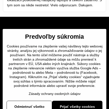
tym som sa nikde nestretol. Vrelo odporucam. Dakujem.
Servis Bratislava
Predvoľby súkromia
Servis Žilina
Cookies používame na zlepšenie vašej návštevy tejto webovej
Servis Košice
stránky, analýzu jej výkonnosti a zhromažďovanie údajov o jej
používaní. Na tento účel môžeme použiť nástroje a služby
tretích strán a zhromaždené údaje sa môžu preniesť k
Dôležité odkazy
partnerom v EÚ, USA alebo iných krajinách. Súbory cookies
na zlepšenie relevancie reklám využíva služba Google Ads –
podrobnosti tu
alebo Meta –
podrobnosti tu
(Facebook,
SERVIS KURIÉROM
Instagram). Kliknutím na „Prijať všetky cookies“ vyjadrujete
svoj súhlas s týmto spracovaním. Nižšie môžete nájsť
podrobné informácie alebo upraviť svoje preferencie.
Servis a oprava | slovit.sk
Zásady ochrany osobných údajov
©
2026
Copyright
Odmietnuť všetko
Prijať všetky cookies