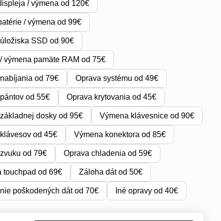
ispleja / výmena od 120€
atérie / výmena od 99€
úložiska SSD od 90€
 / výmena pamäte RAM od 75€
nabíjania od 79€
Oprava systému od 49€
pántov od 55€
Oprava krytovania od 45€
základnej dosky od 95€
Výmena klávesnice od 90€
klávesov od 45€
Výmena konektora od 85€
zvuku od 79€
Oprava chladenia od 59€
 touchpad od 69€
Záloha dát od 50€
nie poškodených dát od 70€
Iné opravy od 40€