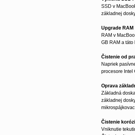
SSD v MacBook 
základnej dosky
Upgrade RAM
RAM v MacBook 
GB RAM a táto k
Čistenie od p
Napriek pasívn
procesore Intel
Oprava základ
Základná doska
základnej dosky
mikrospájkovace
Čistenie koróz
Vniknutie tekut