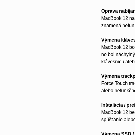
Oprava nabíja
MacBook 12 nab
znamená nefunk
Výmena kláve
MacBook 12 bol 
no bol náchylný
klávesnicu aleb
Výmena track
Force Touch tra
alebo nefunkčn
Inštalácia / p
MacBook 12 bež
spúšťanie alebo
Výmena SSD / 