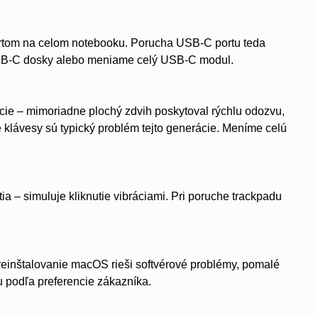
ortom na celom notebooku. Porucha USB-C portu teda
SB-C dosky alebo meniame celý USB-C modul.
cie – mimoriadne plochý zdvih poskytoval rýchlu odozvu,
klávesy sú typický problém tejto generácie. Meníme celú
 – simuluje kliknutie vibráciami. Pri poruche trackpadu
einštalovanie macOS rieši softvérové problémy, pomalé
u podľa preferencie zákazníka.