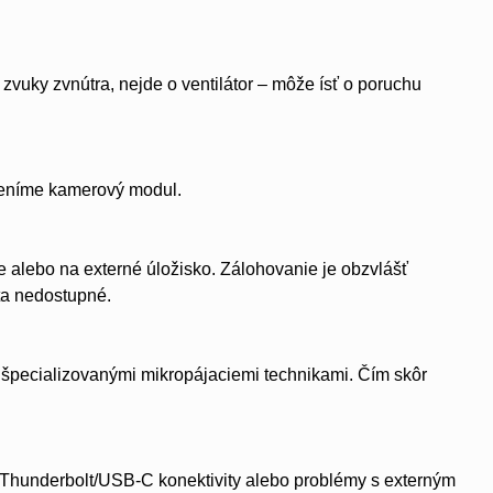
vuky zvnútra, nejde o ventilátor – môže ísť o poruchu
eníme kamerový modul.
lebo na externé úložisko. Zálohovanie je obzvlášť
ta nedostupné.
špecializovanými mikropájaciemi technikami. Čím skôr
 Thunderbolt/USB-C konektivity alebo problémy s externým