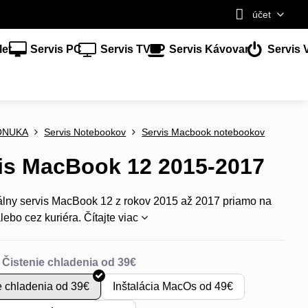
účet
let
Servis PC
Servis TV
Servis Kávovar
Servis 
ONUKA
Servis Notebookov
Servis Macbook notebookov
is MacBook 12 2015-2017
álny servis MacBook 12 z rokov 2015 až 2017 priamo na
lebo cez kuriéra.
Čítajte viac
e chladenia od 39€
Inštalácia MacOs od 49€