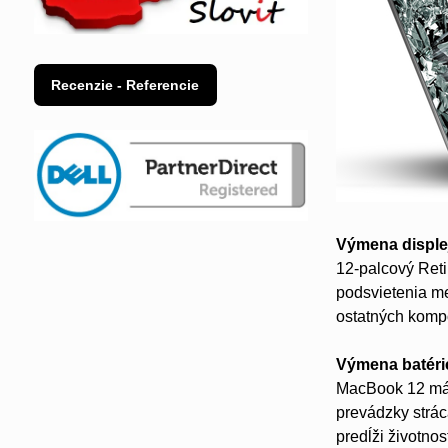
Recenzie - Referencie
Výmena disple
12-palcový Reti
podsvietenia me
ostatných komp
Výmena batéri
MacBook 12 má b
prevádzky strác
predĺži životno