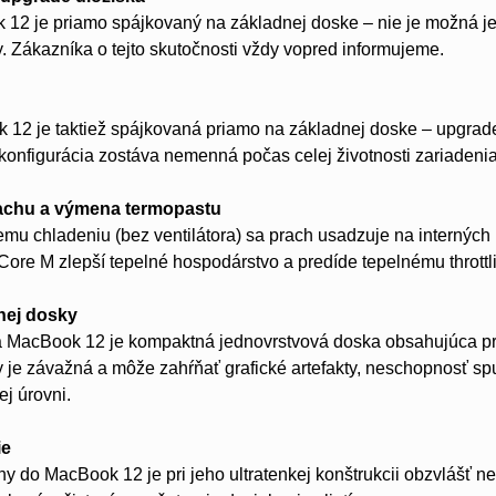
12 je priamo spájkovaný na základnej doske – nie je možná j
. Zákazníka o tejto skutočnosti vždy vopred informujeme.
12 je taktiež spájkovaná priamo na základnej doske – upgrad
onfigurácia zostáva nemenná počas celej životnosti zariadenia
rachu a výmena termopastu
emu chladeniu (bez ventilátora) sa prach usadzuje na intern
 Core M zlepší tepelné hospodárstvo a predíde tepelnému throttl
nej dosky
 MacBook 12 je kompaktná jednovrstvová doska obsahujúca pr
 je závažná a môže zahŕňať grafické artefakty, neschopnosť s
j úrovni.
ie
iny do MacBook 12 je pri jeho ultratenkej konštrukcii obzvlášť