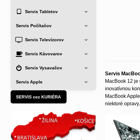
Servis Tabletov
Servis Počítačov
Servis Televízorov
Servis Kávovarov
Servis Vysavačov
Servis MacBoo
MacBook 12 je u
Servis Apple
inovatívnou kon
MacBook Apple v
SERVIS cez KURIÉRA
niektoré oprav