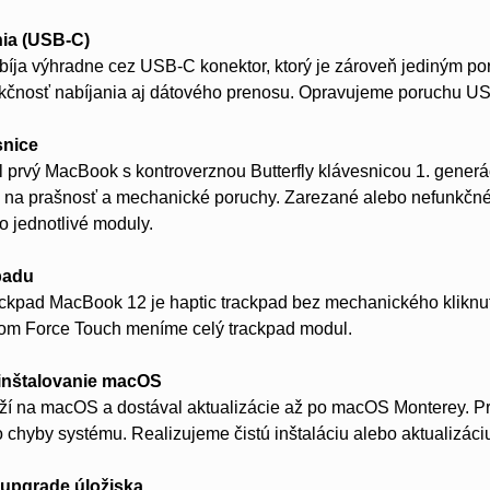
nia (USB-C)
íja výhradne cez USB-C konektor, ktorý je zároveň jediným p
čnosť nabíjania aj dátového prenosu. Opravujeme poruchu U
snice
prvý MacBook s kontroverznou Butterfly klávesnicou 1. generá
 na prašnosť a mechanické poruchy. Zarezané alebo nefunkčné 
o jednotlivé moduly.
padu
ckpad MacBook 12 je haptic trackpad bez mechanického kliknutia
om Force Touch meníme celý trackpad modul.
reinštalovanie macOS
í na macOS a dostával aktualizácie až po macOS Monterey. Pr
 chyby systému. Realizujeme čistú inštaláciu alebo aktualizáci
upgrade úložiska