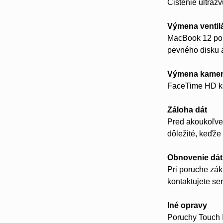
Čistenie ultrazv
Výmena ventil
MacBook 12 použ
pevného disku 
Výmena kame
FaceTime HD k
Záloha dát
Pred akoukoľve
dôležité, keďže
Obnovenie dát
Pri poruche zá
kontaktujete se
Iné opravy
Poruchy Touch 