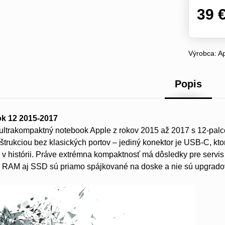
39 
Výrobca:
A
Popis
k 12 2015-2017
ltrakompaktný notebook Apple z rokov 2015 až 2017 s 12-palco
štrukciou bez klasických portov – jediný konektor je USB-C, ktor
 histórii. Práve extrémna kompaktnosť má dôsledky pre servis 
y. RAM aj SSD sú priamo spájkované na doske a nie sú upgrado