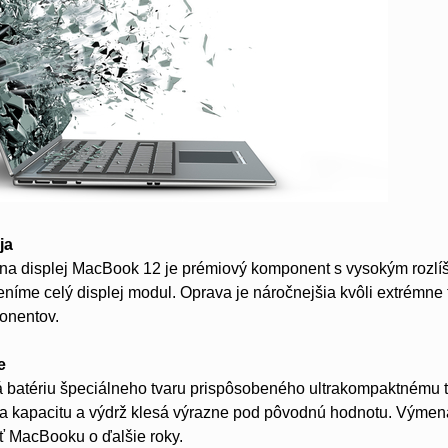
ja
na displej MacBook 12 je prémiový komponent s vysokým rozlíš
níme celý displej modul. Oprava je náročnejšia kvôli extrémne
onentov.
e
atériu špeciálneho tvaru prispôsobeného ultrakompaktnému telu
a kapacitu a výdrž klesá výrazne pod pôvodnú hodnotu. Výmena b
sť MacBooku o ďalšie roky.