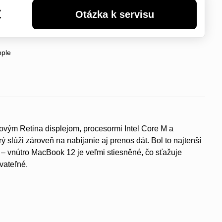
€
pple
vým Retina displejom, procesormi Intel Core M a
ý slúži zároveň na nabíjanie aj prenos dát. Bol to najtenší
– vnútro MacBook 12 je veľmi stiesněné, čo sťažuje
vateľné.