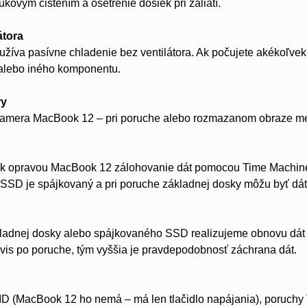
ukovým čistením a ošetrenie dosiek pri zaliatí.
átora
íva pasívne chladenie bez ventilátora. Ak počujete akékoľvek z
alebo iného komponentu.
ry
amera MacBook 12 – pri poruche alebo rozmazanom obraze m
k opravou MacBook 12 zálohovanie dát pomocou Time Machine a
 SSD je spájkovaný a pri poruche základnej dosky môžu byť dá
kladnej dosky alebo spájkovaného SSD realizujeme obnovu dát 
rvis po poruche, tým vyššia je pravdepodobnosť záchrana dát.
ID (MacBook 12 ho nemá – má len tlačidlo napájania), poruchy