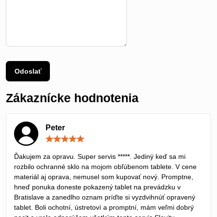
Odoslať
Zákaznícke hodnotenia
Peter
Hodnotenie:
5
/
Ďakujem za opravu. Super servis *****. Jediný keď sa mi
5
rozbilo ochranné sklo na mojom obľúbenom tablete. V cene
materiál aj oprava, nemusel som kupovať nový. Promptne,
hneď ponuka doneste pokazený tablet na prevádzku v
Bratislave a zanedlho oznam príďte si vyzdvihnúť opravený
tablet. Boli ochotní, ústretoví a promptní, mám veľmi dobrý