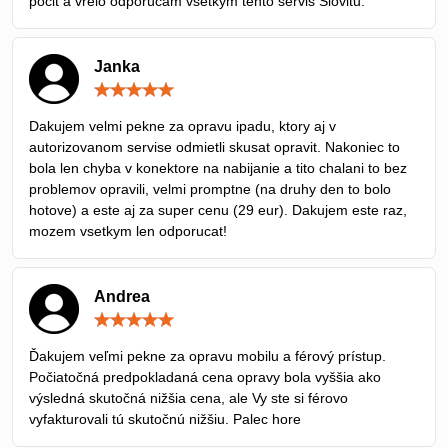
pocit a vrelo odporúčam všetkým tento servis Slovitu.
Janka
Hodnotenie:
5
/
Dakujem velmi pekne za opravu ipadu, ktory aj v
5
autorizovanom servise odmietli skusat opravit. Nakoniec to
bola len chyba v konektore na nabijanie a tito chalani to bez
problemov opravili, velmi promptne (na druhy den to bolo
hotove) a este aj za super cenu (29 eur). Dakujem este raz,
mozem vsetkym len odporucat!
Andrea
Hodnotenie:
5
/
Ďakujem veľmi pekne za opravu mobilu a férový prístup.
5
Počiatočná predpokladaná cena opravy bola vyššia ako
výsledná skutočná nižšia cena, ale Vy ste si férovo
vyfakturovali tú skutočnú nižšiu. Palec hore