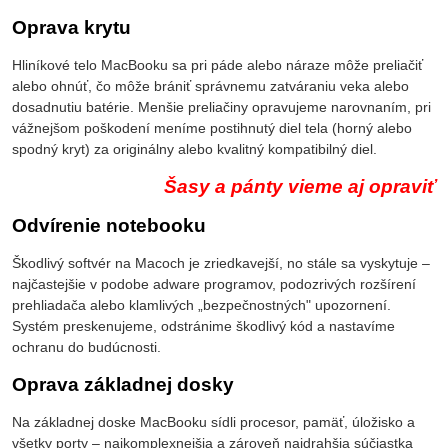
Oprava krytu
Hliníkové telo MacBooku sa pri páde alebo náraze môže preliačiť
alebo ohnúť, čo môže brániť správnemu zatváraniu veka alebo
dosadnutiu batérie. Menšie preliačiny opravujeme narovnaním, pri
vážnejšom poškodení meníme postihnutý diel tela (horný alebo
spodný kryt) za originálny alebo kvalitný kompatibilný diel.
Šasy a pánty vieme aj opraviť
Odvírenie notebooku
Škodlivý softvér na Macoch je zriedkavejší, no stále sa vyskytuje –
najčastejšie v podobe adware programov, podozrivých rozšírení
prehliadača alebo klamlivých „bezpečnostných" upozornení.
Systém preskenujeme, odstránime škodlivý kód a nastavíme
ochranu do budúcnosti.
Oprava základnej dosky
Na základnej doske MacBooku sídli procesor, pamäť, úložisko a
všetky porty – najkomplexnejšia a zároveň najdrahšia súčiastka