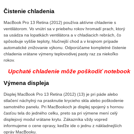
Čistenie chladenia
MacBook Pro 13 Retina (2012) používa aktívne chladenie s
ventilátorom. Vo vnútri sa v priebehu rokov hromadí prach, ktorý
sa usádza na lopatkách ventilátora a v chladiacich rebrách, čo
spôsobuje vyššie teploty, hlučnejší chod a v krajnom prípade
automatické znižovanie výkonu. Odporúčame kompletné čistenie
chladenia vrátane výmeny teplovodivej pasty raz za niekoľko
rokov.
Upchaté chladenie môže poškodiť notebook
Výmena displeja
Displej MacBook Pro 13 Retina (2012) (13) je pri páde alebo
stlačení náchylný na prasknutie krycieho skla alebo poškodenie
samotného panelu. Pri MacBookoch je displej spojený s hornou
časťou tela do jedného celku, preto sa pri výmene mení celý
displejový modul vrátane krytu. Zákazníka vždy vopred
informujeme o cene opravy, keďže ide o jednu z nákladnejších
opráv MacBooku.