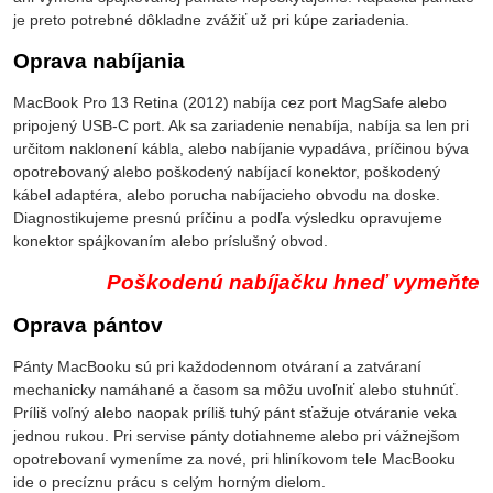
je preto potrebné dôkladne zvážiť už pri kúpe zariadenia.
Oprava nabíjania
MacBook Pro 13 Retina (2012) nabíja cez port MagSafe alebo
pripojený USB-C port. Ak sa zariadenie nenabíja, nabíja sa len pri
určitom naklonení kábla, alebo nabíjanie vypadáva, príčinou býva
opotrebovaný alebo poškodený nabíjací konektor, poškodený
kábel adaptéra, alebo porucha nabíjacieho obvodu na doske.
Diagnostikujeme presnú príčinu a podľa výsledku opravujeme
konektor spájkovaním alebo príslušný obvod.
Poškodenú nabíjačku hneď vymeňte
Oprava pántov
Pánty MacBooku sú pri každodennom otváraní a zatváraní
mechanicky namáhané a časom sa môžu uvoľniť alebo stuhnúť.
Príliš voľný alebo naopak príliš tuhý pánt sťažuje otváranie veka
jednou rukou. Pri servise pánty dotiahneme alebo pri vážnejšom
opotrebovaní vymeníme za nové, pri hliníkovom tele MacBooku
ide o precíznu prácu s celým horným dielom.