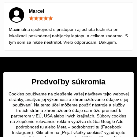
Marcel
Hodnotenie:
5
/
Maximalna spokojnost s pristupom aj ochota technika pri
5
lokalizacii poskodenej nabijacky laptopu a celkom zadarmo. S
tym som sa nikde nestretol. Vrelo odporucam. Dakujem.
Servis Bratislava
Predvoľby súkromia
Servis Žilina
Cookies používame na zlepšenie vašej návštevy tejto webovej
stránky, analýzu jej výkonnosti a zhromažďovanie údajov o jej
Servis Košice
používaní. Na tento účel môžeme použiť nástroje a služby
tretích strán a zhromaždené údaje sa môžu preniesť k
Dôležité odkazy
partnerom v EÚ, USA alebo iných krajinách. Súbory cookies
na zlepšenie relevancie reklám využíva služba Google Ads –
podrobnosti tu
alebo Meta –
podrobnosti tu
(Facebook,
SERVIS KURIÉROM
Instagram). Kliknutím na „Prijať všetky cookies“ vyjadrujete