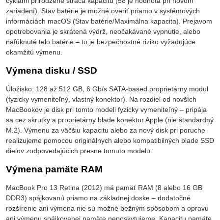
cyklami prirodzene stráca kapacitu (58 je hodnota pri novom
zariadení). Stav batérie je možné overiť priamo v systémových
informáciách macOS (Stav batérie/Maximálna kapacita). Prejavom
opotrebovania je skrátená výdrž, neočakávané vypnutie, alebo
nafúknuté telo batérie – to je bezpečnostné riziko vyžadujúce
okamžitú výmenu.
Výmena disku / SSD
Úložisko: 128 až 512 GB, 6 Gb/s SATA-based proprietárny modul
(fyzicky vymeniteľný, vlastný konektor). Na rozdiel od novších
MacBookov je disk pri tomto modeli fyzicky vymeniteľný – pripája
sa cez skrutky a proprietárny blade konektor Apple (nie štandardný
M.2). Výmenu za väčšiu kapacitu alebo za nový disk pri poruche
realizujeme pomocou originálnych alebo kompatibilných blade SSD
dielov zodpovedajúcich presne tomuto modelu.
Výmena pamäte RAM
MacBook Pro 13 Retina (2012) má pamäť RAM (8 alebo 16 GB
DDR3) spájkovanú priamo na základnej doske – dodatočné
rozšírenie ani výmena nie sú možné bežným spôsobom a opravu
ani výmenu spájkovanej pamäte neposkytujeme. Kapacitu pamäte