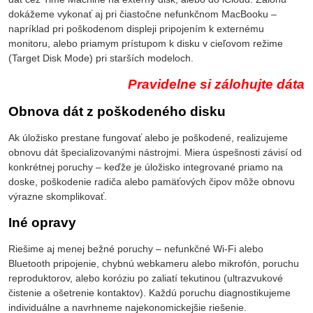
dokážeme vykonať aj pri čiastočne nefunkčnom MacBooku –
napríklad pri poškodenom displeji pripojením k externému
monitoru, alebo priamym prístupom k disku v cieľovom režime
(Target Disk Mode) pri starších modeloch.
Pravidelne si zálohujte dáta
Obnova dát z poškodeného disku
Ak úložisko prestane fungovať alebo je poškodené, realizujeme
obnovu dát špecializovanými nástrojmi. Miera úspešnosti závisí od
konkrétnej poruchy – keďže je úložisko integrované priamo na
doske, poškodenie radiča alebo pamäťových čipov môže obnovu
výrazne skomplikovať.
Iné opravy
Riešime aj menej bežné poruchy – nefunkčné Wi-Fi alebo
Bluetooth pripojenie, chybnú webkameru alebo mikrofón, poruchu
reproduktorov, alebo koróziu po zaliatí tekutinou (ultrazvukové
čistenie a ošetrenie kontaktov). Každú poruchu diagnostikujeme
individuálne a navrhneme najekonomickejšie riešenie.