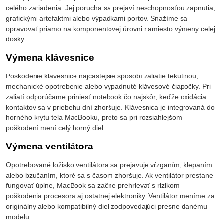
celého zariadenia. Jej porucha sa prejaví neschopnosťou zapnutia,
grafickými artefaktmi alebo výpadkami portov. Snažíme sa
opravovať priamo na komponentovej úrovni namiesto výmeny celej
dosky.
Výmena klávesnice
Poškodenie klávesnice najčastejšie spôsobí zaliatie tekutinou,
mechanické opotrebenie alebo vypadnuté klávesové čiapočky. Pri
zaliatí odporúčame priniesť notebook čo najskôr, keďže oxidácia
kontaktov sa v priebehu dní zhoršuje. Klávesnica je integrovaná do
horného krytu tela MacBooku, preto sa pri rozsiahlejšom
poškodení mení celý horný diel.
Výmena ventilátora
Opotrebované ložisko ventilátora sa prejavuje vŕzganím, klepaním
alebo bzučaním, ktoré sa s časom zhoršuje. Ak ventilátor prestane
fungovať úplne, MacBook sa začne prehrievať s rizikom
poškodenia procesora aj ostatnej elektroniky. Ventilátor meníme za
originálny alebo kompatibilný diel zodpovedajúci presne danému
modelu.