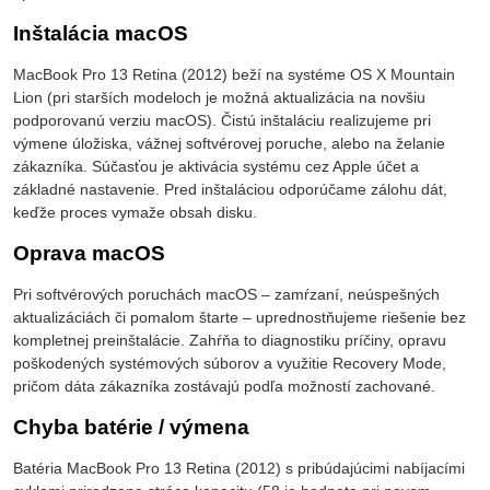
Inštalácia macOS
MacBook Pro 13 Retina (2012) beží na systéme OS X Mountain
Lion (pri starších modeloch je možná aktualizácia na novšiu
podporovanú verziu macOS). Čistú inštaláciu realizujeme pri
výmene úložiska, vážnej softvérovej poruche, alebo na želanie
zákazníka. Súčasťou je aktivácia systému cez Apple účet a
základné nastavenie. Pred inštaláciou odporúčame zálohu dát,
keďže proces vymaže obsah disku.
Oprava macOS
Pri softvérových poruchách macOS – zamŕzaní, neúspešných
aktualizáciách či pomalom štarte – uprednostňujeme riešenie bez
kompletnej preinštalácie. Zahŕňa to diagnostiku príčiny, opravu
poškodených systémových súborov a využitie Recovery Mode,
pričom dáta zákazníka zostávajú podľa možností zachované.
Chyba batérie / výmena
Batéria MacBook Pro 13 Retina (2012) s pribúdajúcimi nabíjacími