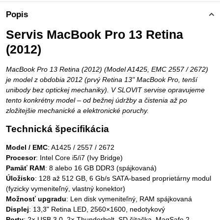
Popis
Servis MacBook Pro 13 Retina
(2012)
MacBook Pro 13 Retina (2012) (Model A1425, EMC 2557 / 2672)
je model z obdobia 2012 (prvý Retina 13" MacBook Pro, tenší
unibody bez optickej mechaniky). V SLOVIT servise opravujeme
tento konkrétny model – od bežnej údržby a čistenia až po
zložitejšie mechanické a elektronické poruchy.
Technická špecifikácia
Model / EMC
: A1425 / 2557 / 2672
Procesor
: Intel Core i5/i7 (Ivy Bridge)
Pamäť RAM
: 8 alebo 16 GB DDR3 (spájkovaná)
Úložisko
: 128 až 512 GB, 6 Gb/s SATA-based proprietárny modul
(fyzicky vymeniteľný, vlastný konektor)
Možnosť upgradu
: Len disk vymeniteľný, RAM spájkovaná
Displej
: 13,3" Retina LED, 2560×1600, nedotykový
Porty
: 2× USB 3.0, 2× Thunderbolt, SD čítačka, MagSafe 2