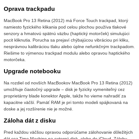
Oprava trackpadu
MacBook Pro 13 Retina (2012) má Force Touch trackpad, ktorý
namiesto fyzického klikania pod celou plochou používa tlakové
senzory a hmatovú spätnú väzbu (haptický motorček) simulujúci
pocit kliknutia. Porucha sa prejaví chýbajúcou vibráciou pri kliku,
nesprávnou kalibráciou tlaku alebo úplne nefunkčným trackpadom.
Riešime to výmenou trackpad modulu alebo opravou haptického
motorčeka.
Upgrade notebooku
Na rozdiel od novších MacBookov MacBook Pro 13 Retina (2012)
umožňuje čiastočný upgrade – disk je fyzicky vymeniteľný cez
proprietárny blade konektor Apple, takže ho vieme nahradiť za
kapacitne väčší. Pamäť RAM je pri tomto modeli spájkovaná na
doske a jej rozšírenie nie je možné.
Záloha dát z disku
Pred každou väčšou opravou odporúčame zálohovanie dôležitých
dát cez Time Machine na externý disk, alebo do iCloud. Zálohu