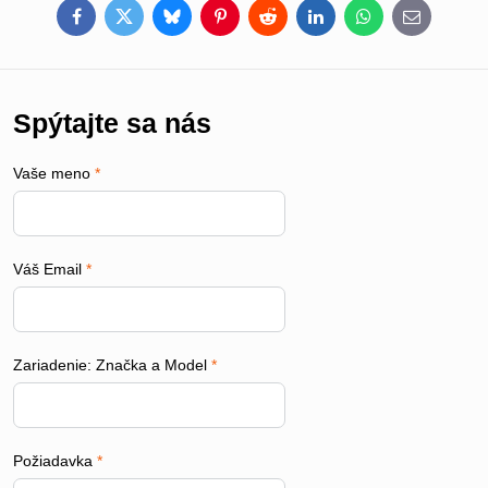
Facebook
Twitter
Bluesky
Pinterest
Reddit
LinkedIn
WhatsApp
E-
mail
Spýtajte sa nás
Vaše meno
*
Váš Email
*
Zariadenie: Značka a Model
*
Požiadavka
*