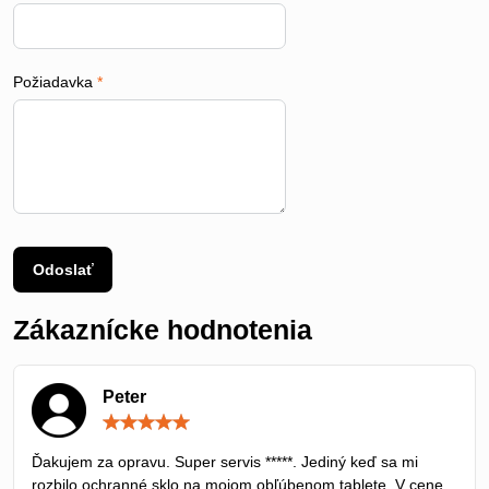
Požiadavka
*
Odoslať
Zákaznícke hodnotenia
Peter
Hodnotenie:
5
/
Ďakujem za opravu. Super servis *****. Jediný keď sa mi
5
rozbilo ochranné sklo na mojom obľúbenom tablete. V cene