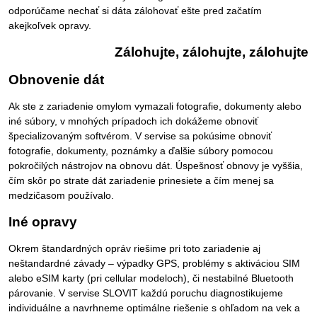
odporúčame nechať si dáta zálohovať ešte pred začatím
akejkoľvek opravy.
Zálohujte, zálohujte, zálohujte
Obnovenie dát
Ak ste z zariadenie omylom vymazali fotografie, dokumenty alebo
iné súbory, v mnohých prípadoch ich dokážeme obnoviť
špecializovaným softvérom. V servise sa pokúsime obnoviť
fotografie, dokumenty, poznámky a ďalšie súbory pomocou
pokročilých nástrojov na obnovu dát. Úspešnosť obnovy je vyššia,
čím skôr po strate dát zariadenie prinesiete a čím menej sa
medzičasom používalo.
Iné opravy
Okrem štandardných opráv riešime pri toto zariadenie aj
neštandardné závady – výpadky GPS, problémy s aktiváciou SIM
alebo eSIM karty (pri cellular modeloch), či nestabilné Bluetooth
párovanie. V servise SLOVIT každú poruchu diagnostikujeme
individuálne a navrhneme optimálne riešenie s ohľadom na vek a