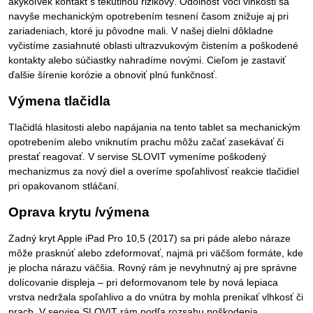
akýkoľvek kontakt s tekutinou rizikový. Odolnosť voči vlhkosti sa
navyše mechanickým opotrebením tesnení časom znižuje aj pri
zariadeniach, ktoré ju pôvodne mali. V našej dielni dôkladne
vyčistíme zasiahnuté oblasti ultrazvukovým čistením a poškodené
kontakty alebo súčiastky nahradíme novými. Cieľom je zastaviť
ďalšie šírenie korózie a obnoviť plnú funkčnosť.
Výmena tlačidla
Tlačidlá hlasitosti alebo napájania na tento tablet sa mechanickým
opotrebením alebo vniknutím prachu môžu začať zasekávať či
prestať reagovať. V servise SLOVIT vymeníme poškodený
mechanizmus za nový diel a overíme spoľahlivosť reakcie tlačidiel
pri opakovanom stláčaní.
Oprava krytu /výmena
Zadný kryt Apple iPad Pro 10,5 (2017) sa pri páde alebo náraze
môže prasknúť alebo zdeformovať, najmä pri väčšom formáte, kde
je plocha nárazu väčšia. Rovný rám je nevyhnutný aj pre správne
dolícovanie displeja – pri deformovanom tele by nová lepiaca
vrstva nedržala spoľahlivo a do vnútra by mohla prenikať vlhkosť či
prach. V servise SLOVIT rám podľa rozsahu poškodenia