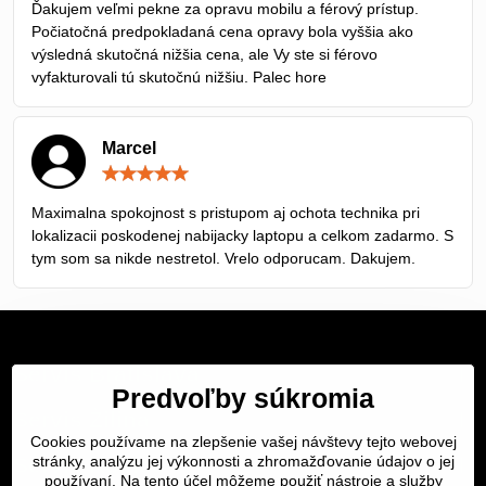
Ďakujem veľmi pekne za opravu mobilu a férový prístup.
5
Počiatočná predpokladaná cena opravy bola vyššia ako
výsledná skutočná nižšia cena, ale Vy ste si férovo
vyfakturovali tú skutočnú nižšiu. Palec hore
Marcel
Hodnotenie:
5
/
Maximalna spokojnost s pristupom aj ochota technika pri
5
lokalizacii poskodenej nabijacky laptopu a celkom zadarmo. S
tym som sa nikde nestretol. Vrelo odporucam. Dakujem.
Servis Bratislava
Predvoľby súkromia
Servis Žilina
Cookies používame na zlepšenie vašej návštevy tejto webovej
Servis Košice
stránky, analýzu jej výkonnosti a zhromažďovanie údajov o jej
používaní. Na tento účel môžeme použiť nástroje a služby