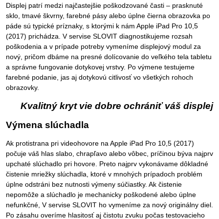
Displej patrí medzi najčastejšie poškodzované časti – prasknuté
sklo, tmavé škvrny, farebné pásy alebo úplne čierna obrazovka po
páde sú typické príznaky, s ktorými k nám Apple iPad Pro 10,5
(2017) prichádza. V servise SLOVIT diagnostikujeme rozsah
poškodenia a v prípade potreby vymeníme displejový modul za
nový, pričom dbáme na presné dolícovanie do veľkého tela tabletu
a správne fungovanie dotykovej vrstvy. Po výmene testujeme
farebné podanie, jas aj dotykovú citlivosť vo všetkých rohoch
obrazovky.
Kvalitný kryt vie dobre ochrániť váš displej
Výmena slúchadla
Ak protistrana pri videohovore na Apple iPad Pro 10,5 (2017)
počuje váš hlas slabo, chrapľavo alebo vôbec, príčinou býva najprv
upchaté slúchadlo pri hovore. Preto najprv vykonávame dôkladné
čistenie mriežky slúchadla, ktoré v mnohých prípadoch problém
úplne odstráni bez nutnosti výmeny súčiastky. Ak čistenie
nepomôže a slúchadlo je mechanicky poškodené alebo úplne
nefunkčné, V servise SLOVIT ho vymeníme za nový originálny diel.
Po zásahu overíme hlasitosť aj čistotu zvuku počas testovacieho