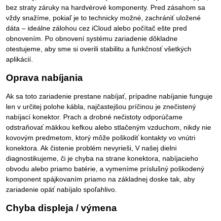
bez straty záruky na hardvérové komponenty. Pred zásahom sa
vždy snažíme, pokiaľ je to technicky možné, zachrániť uložené
dáta – ideálne zálohou cez iCloud alebo počítač ešte pred
obnovením. Po obnovení systému zariadenie dôkladne
otestujeme, aby sme si overili stabilitu a funkčnosť všetkých
aplikácií.
Oprava nabíjania
Ak sa toto zariadenie prestane nabíjať, prípadne nabíjanie funguje
len v určitej polohe kábla, najčastejšou príčinou je znečistený
nabíjací konektor. Prach a drobné nečistoty odporúčame
odstraňovať mäkkou kefkou alebo stlačeným vzduchom, nikdy nie
kovovým predmetom, ktorý môže poškodiť kontakty vo vnútri
konektora. Ak čistenie problém nevyrieši, V našej dielni
diagnostikujeme, či je chyba na strane konektora, nabíjacieho
obvodu alebo priamo batérie, a vymeníme príslušný poškodený
komponent spájkovaním priamo na základnej doske tak, aby
zariadenie opäť nabíjalo spoľahlivo.
Chyba displeja / výmena