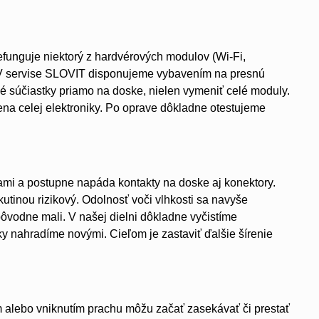
efunguje niektorý z hardvérových modulov (Wi-Fi,
y. V servise SLOVIT disponujeme vybavením na presnú
 súčiastky priamo na doske, nielen vymeniť celé moduly.
ena celej elektroniky. Po oprave dôkladne otestujeme
nami a postupne napáda kontakty na doske aj konektory.
kutinou rizikový. Odolnosť voči vlhkosti sa navyše
ôvodne mali. V našej dielni dôkladne vyčistíme
y nahradíme novými. Cieľom je zastaviť ďalšie šírenie
m alebo vniknutím prachu môžu začať zasekávať či prestať