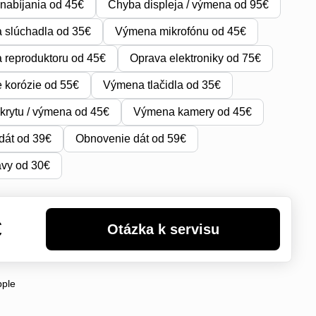
nabíjania od 45€
Chyba displeja / výmena od 95€
 slúchadla od 35€
Výmena mikrofónu od 45€
reproduktoru od 45€
Oprava elektroniky od 75€
e korózie od 55€
Výmena tlačidla od 35€
krytu / výmena od 45€
Výmena kamery od 45€
dát od 39€
Obnovenie dát od 59€
avy od 30€
€
pple