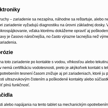
ktroniky
ruchy – zariadenie sa nezapína, náhodne sa reštartuje, alebo n
 pri zariadenie vyžadujú diagnostiku na úrovni základnej dosk
ikrospájkovanie, vďaka ktorému dokážeme opraviť aj poškodené
avy je časovo náročnejšia, no často výrazne lacnejšia než vým
zariadenia.
orózie
na toto zariadenie po kontakte s vodou, vlhkosťou alebo tekuti
 nemá certifikáciu vodotesnosti, preto je akýkoľvek kontakt s te
trebením tesnení časom znižuje aj pri zariadeniach, ktoré ju p
sti ultrazvukovým čistením a poškodené kontakty alebo súčiastk
iť plnú funkčnosť.
čidla
osti alebo napájania na tento tablet sa mechanickým opotrebení