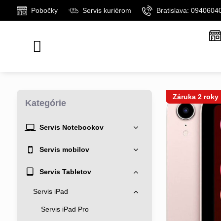
Pobočky
Servis kuriérom
Bratislava: 0940604
Záruka 2 roky
Kategórie
Servis Notebookov
Servis mobilov
Servis Tabletov
Servis iPad
Servis iPad Pro