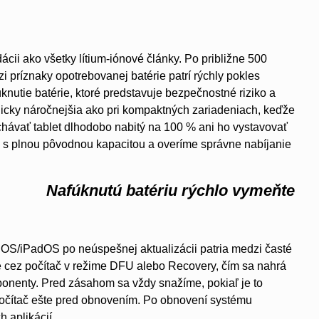
ácii ako všetky lítium-iónové články. Po približne 500
 príznaky opotrebovanej batérie patrí rýchly pokles
nutie batérie, ktoré predstavuje bezpečnostné riziko a
nicky náročnejšia ako pri kompaktných zariadeniach, keďže
chávať tablet dlhodobo nabitý na 100 % ani ho vystavovať
 s plnou pôvodnou kapacitou a overíme správne nabíjanie
Nafúknutú batériu rýchlo vymeňte
 iOS/iPadOS po neúspešnej aktualizácii patria medzi časté
e cez počítač v režime DFU alebo Recovery, čím sa nahrá
ponenty. Pred zásahom sa vždy snažíme, pokiaľ je to
počítač ešte pred obnovením. Po obnovení systému
h aplikácií.