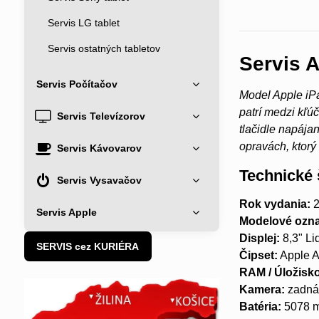
Servis LG tablet
Servis ostatných tabletov
Servis A
Servis Počítačov
Model Apple iPa
patrí medzi kľú
Servis Televízorov
tlačidle napája
opravách, ktor
Servis Kávovarov
Technické 
Servis Vysavačov
Rok vydania:
2
Servis Apple
Modelové ozna
Displej:
8,3" Li
SERVIS cez KURIÉRA
Čipset:
Apple A
RAM / Úložisk
Kamera:
zadná 
Batéria:
5078 m