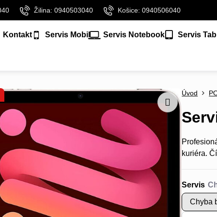
040
Žilina: 0940503040
Košice: 0940506040
Kontakt
Servis Mobil
Servis Notebook
Servis Tab
Úvod
P
Serv
Profesion
kuriéra.
Čí
Servis
Chyba b