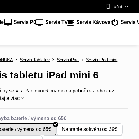
účet
let
Servis PC
Servis TV
Servis Kávovar
Servis 
ONUKA
Servis Tabletov
Servis iPad
Servis iPad mini
is tabletu iPad mini 6
álny servis iPad mini 6 priamo na pobočke alebo cez
tajte viac
atérie / výmena od 65€
Nahranie softvéru od 39€