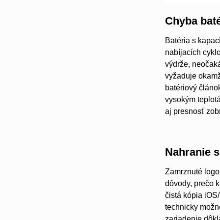
Chyba baté
Batéria s kapac
nabíjacích cykl
výdrže, neočaká
vyžaduje okamži
batériový článo
vysokým teplot
aj presnosť zob
Nahranie s
Zamrznuté logo 
dôvody, prečo k
čistá kópia iOS
technicky možné
zariadenie dôkla