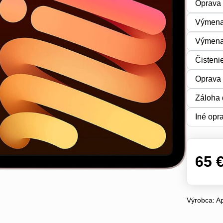
Oprava 
Výmena
Výmena 
Čisteni
Oprava 
Záloha 
Iné opr
65 
Výrobca:
A