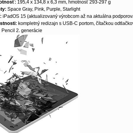
otnosť:
195,4 x 134,8 x 6,3 mm, hmotnosť 293-297 g
ty:
Space Gray, Pink, Purple, Starlight
:
iPadOS 15 (aktualizovaný výrobcom až na aktuálna podporov
stnosti:
kompletný redizajn s USB-C portom, čítačkou odtlačkov
 Pencil 2. generácie