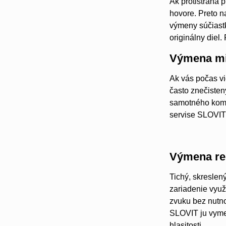
Ak protistrana 
hovore. Preto n
výmeny súčiast
originálny diel
Výmena mi
Ak vás počas vi
často znečisten
samotného kompo
servise SLOVIT
Výmena re
Tichý, skreslen
zariadenie využí
zvuku bez nutn
SLOVIT ju vyme
hlasitosti.