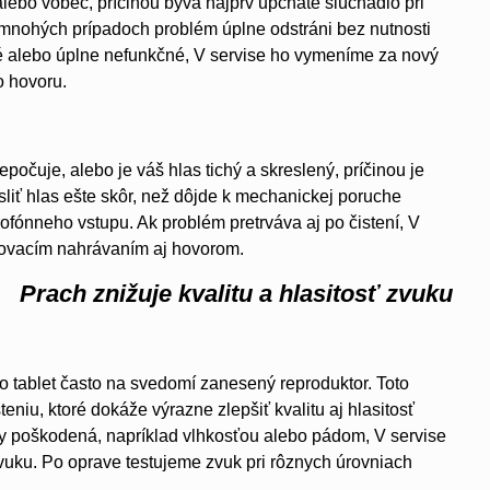
alebo vôbec, príčinou býva najprv upchaté slúchadlo pri
 mnohých prípadoch problém úplne odstráni bez nutnosti
é alebo úplne nefunkčné, V servise ho vymeníme za nový
o hovoru.
očuje, alebo je váš hlas tichý a skreslený, príčinou je
sliť hlas ešte skôr, než dôjde k mechanickej poruche
fónneho vstupu. Ak problém pretrváva aj po čistení, V
tovacím nahrávaním aj hovorom.
Prach znižuje kvalitu a hlasitosť zvuku
to tablet často na svedomí zanesený reproduktor. Toto
eniu, ktoré dokáže výrazne zlepšiť kvalitu aj hlasitosť
y poškodená, napríklad vlhkosťou alebo pádom, V servise
uku. Po oprave testujeme zvuk pri rôznych úrovniach