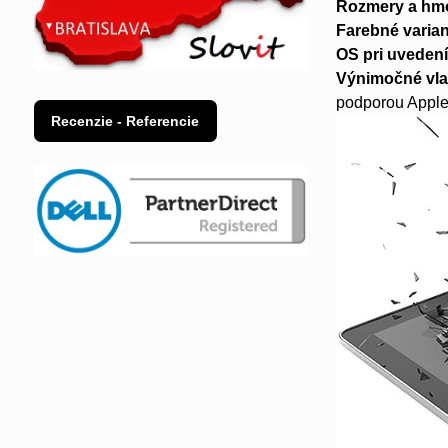
Rozmery a hm
Farebné varian
OS pri uvedení
Výnimočné vla
podporou Apple
Recenzie - Referencie