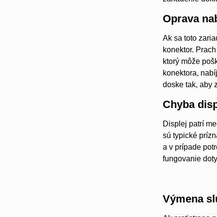
Oprava nab
Ak sa toto zaria
konektor. Prac
ktorý môže pošk
konektora, nab
doske tak, aby 
Chyba disp
Displej patrí m
sú typické príz
a v prípade pot
fungovanie doty
Výmena sl