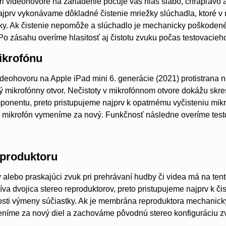
pri videohovore na zariadenie počuje váš hlas slabo, chrapľavo 
ajprv vykonávame dôkladné čistenie mriežky slúchadla, ktoré v
ky. Ak čistenie nepomôže a slúchadlo je mechanicky poškoden
. Po zásahu overíme hlasitosť aj čistotu zvuku počas testovacieh
krofónu
deohovoru na Apple iPad mini 6. generácie (2021) protistrana nep
ý mikrofónny otvor. Nečistoty v mikrofónnom otvore dokážu skre
nentu, preto pristupujeme najprv k opatrnému vyčisteniu mikro
 mikrofón vymeníme za nový. Funkčnosť následne overíme tes
produktoru
ý alebo praskajúci zvuk pri prehrávaní hudby či videa má na ten
va dvojica stereo reproduktorov, preto pristupujeme najprv k čist
osti výmeny súčiastky. Ak je membrána reproduktora mechanick
níme za nový diel a zachováme pôvodnú stereo konfiguráciu zv