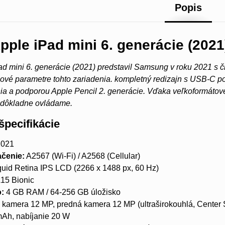
Popis
pple iPad mini 6. generácie (2021
d mini 6. generácie (2021) predstavil Samsung v roku 2021 s 
čové parametre tohto zariadenia. kompletný redizajn s USB-C p
nia a podporou Apple Pencil 2. generácie. Vďaka veľkoformátovej 
ý dôkladne ovládame.
špecifikácie
021
čenie:
A2567 (Wi-Fi) / A2568 (Cellular)
quid Retina IPS LCD (2266 x 1488 px, 60 Hz)
15 Bionic
o:
4 GB RAM / 64-256 GB úložisko
kamera 12 MP, predná kamera 12 MP (ultraširokouhlá, Center 
Ah, nabíjanie 20 W