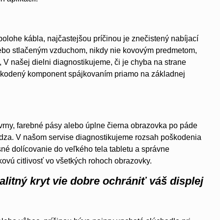
 polohe kábla, najčastejšou príčinou je znečistený nabíjací
lebo stlačeným vzduchom, nikdy nie kovovým predmetom,
, V našej dielni diagnostikujeme, či je chyba na strane
oškodený komponent spájkovaním priamo na základnej
kvrny, farebné pásy alebo úplne čierna obrazovka po páde
chádza. V našom servise diagnostikujeme rozsah poškodenia
é dolícovanie do veľkého tela tabletu a správne
kovú citlivosť vo všetkých rohoch obrazovky.
alitný kryt vie dobre ochrániť váš displej