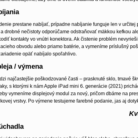
íjania
denie prestane nabíjať, prípadne nabíjanie funguje len v určitej
h a drobné nečistoty odporúčame odstraňovať mäkkou kefkou a
odiť kontakty vo vnútri konektora. Ak čistenie problém nevyrieši
íjacieho obvodu alebo priamo batérie, a vymeníme príslušný p
zariadenie opäť nabíjalo spoľahlivo.
leja / výmena
edzi najčastejšie poškodzované časti – prasknuté sklo, tmavé š
naky, s ktorými k nám Apple iPad mini 6. generácie (2021) pri
reby vymeníme displejový modul za nový, pričom dbáme na presn
kovej vrstvy. Po výmene testujeme farebné podanie, jas aj doty
Kv
úchadla