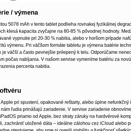
rie / výmena
itou 5078 mAh v tento tablet podlieha rovnakej fyzikálnej degrad
och klesá kapacita zvyčajne na 80-85 % pôvodnej hodnoty. Medzi
vané vypnutie pri 20-30 % nabitia, alebo v horšom prípade nafúk
tú výmenu. Pri väčšom formáte tabletu je výmena batérie tech
k je väčší a často pevnejšie prilepený k telu. Odporúčame nene
ám počas nabíjania. V našom servise vymeníme batériu za novú
razenia percenta nabitia.
oftvéru
Apple pri spustení, opakované reštarty, alebo úplne nefunkčný
 nám ľudia prinášajú zariadenie. V servise zariadenie obnovím
/iPadOS priamo od Apple, bez straty záruky na hardvérové kom
, zachrániť uložené dáta – ideálne zálohou cez iCloud alebo 
dne otestujeme, aby sme si overili stabilitu a funkčnosť všetkýc