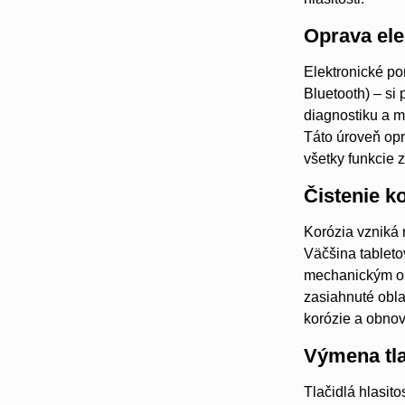
Oprava ele
Elektronické po
Bluetooth) – si
diagnostiku a m
Táto úroveň opr
všetky funkcie 
Čistenie k
Korózia vzniká 
Väčšina tabletov
mechanickým opo
zasiahnuté obla
korózie a obnov
Výmena tla
Tlačidlá hlasit