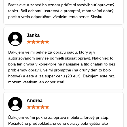
Bratislave a zanedlho oznam príďte si vyzdvihnúť opravený
tablet. Boli ochotní, ústretoví a promptní, mám veľmi dobrý
pocit a vrelo odporúčam všetkým tento servis Slovitu.
Janka
Hodnotenie:
5
/
Dakujem velmi pekne za opravu ipadu, ktory aj v
5
autorizovanom servise odmietli skusat opravit. Nakoniec to
bola len chyba v konektore na nabijanie a tito chalani to bez
problemov opravili, velmi promptne (na druhy den to bolo
hotove) a este aj za super cenu (29 eur). Dakujem este raz,
mozem vsetkym len odporucat!
Andrea
Hodnotenie:
5
/
Ďakujem veľmi pekne za opravu mobilu a férový prístup.
5
Počiatočná predpokladaná cena opravy bola vyššia ako