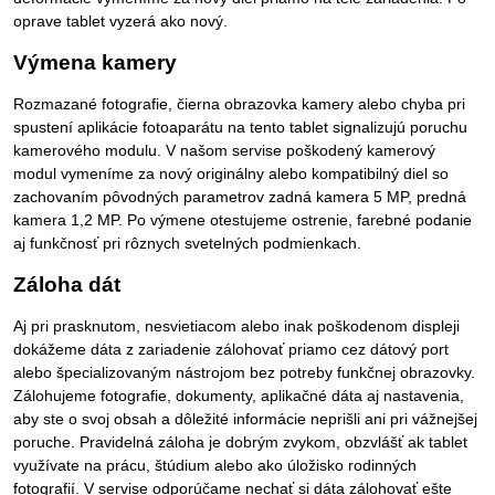
oprave tablet vyzerá ako nový.
Výmena kamery
Rozmazané fotografie, čierna obrazovka kamery alebo chyba pri
spustení aplikácie fotoaparátu na tento tablet signalizujú poruchu
kamerového modulu. V našom servise poškodený kamerový
modul vymeníme za nový originálny alebo kompatibilný diel so
zachovaním pôvodných parametrov zadná kamera 5 MP, predná
kamera 1,2 MP. Po výmene otestujeme ostrenie, farebné podanie
aj funkčnosť pri rôznych svetelných podmienkach.
Záloha dát
Aj pri prasknutom, nesvietiacom alebo inak poškodenom displeji
dokážeme dáta z zariadenie zálohovať priamo cez dátový port
alebo špecializovaným nástrojom bez potreby funkčnej obrazovky.
Zálohujeme fotografie, dokumenty, aplikačné dáta aj nastavenia,
aby ste o svoj obsah a dôležité informácie neprišli ani pri vážnejšej
poruche. Pravidelná záloha je dobrým zvykom, obzvlášť ak tablet
využívate na prácu, štúdium alebo ako úložisko rodinných
fotografií. V servise odporúčame nechať si dáta zálohovať ešte