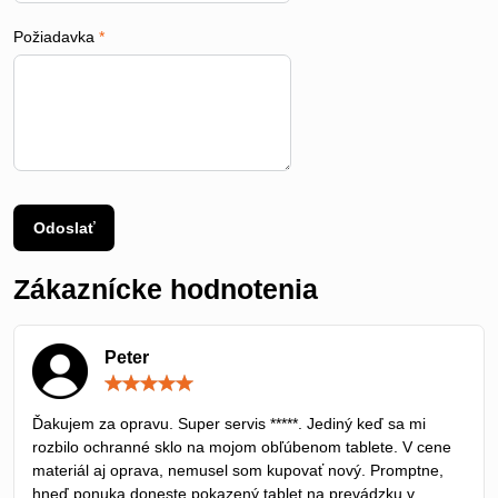
Požiadavka
*
Odoslať
Zákaznícke hodnotenia
Peter
Hodnotenie:
5
/
Ďakujem za opravu. Super servis *****. Jediný keď sa mi
5
rozbilo ochranné sklo na mojom obľúbenom tablete. V cene
materiál aj oprava, nemusel som kupovať nový. Promptne,
hneď ponuka doneste pokazený tablet na prevádzku v