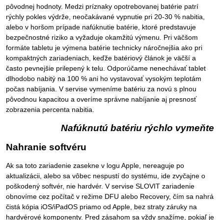
pôvodnej hodnoty. Medzi príznaky opotrebovanej batérie patrí
rýchly pokles výdrže, neočakávané vypnutie pri 20-30 % nabitia,
alebo v horšom prípade nafúknutie batérie, ktoré predstavuje
bezpečnostné riziko a vyžaduje okamžitú výmenu. Pri väčšom
formáte tabletu je výmena batérie technicky náročnejšia ako pri
kompaktných zariadeniach, keďže batériový článok je väčší a
často pevnejšie prilepený k telu. Odporúčame nenechávať tablet
dlhodobo nabitý na 100 % ani ho vystavovať vysokým teplotám
počas nabíjania. V servise vymeníme batériu za novú s plnou
pôvodnou kapacitou a overíme správne nabíjanie aj presnosť
zobrazenia percenta nabitia.
Nafúknutú batériu rýchlo vymeňte
Nahranie softvéru
Ak sa toto zariadenie zasekne v logu Apple, nereaguje po
aktualizácii, alebo sa vôbec nespustí do systému, ide zvyčajne o
poškodený softvér, nie hardvér. V servise SLOVIT zariadenie
obnovíme cez počítač v režime DFU alebo Recovery, čím sa nahrá
čistá kópia iOS/iPadOS priamo od Apple, bez straty záruky na
hardvérové komponenty. Pred zásahom sa vždy snažíme, pokiaľ je