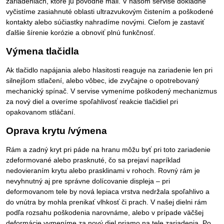
zariadeniach, ktoré ju pôvodne mali. V našom servise dôkladne
vyčistíme zasiahnuté oblasti ultrazvukovým čistením a poškodené
kontakty alebo súčiastky nahradíme novými. Cieľom je zastaviť
ďalšie šírenie korózie a obnoviť plnú funkčnosť.
Výmena tlačidla
Ak tlačidlo napájania alebo hlasitosti reaguje na zariadenie len pri
silnejšom stlačení, alebo vôbec, ide zvyčajne o opotrebovaný
mechanický spínač. V servise vymeníme poškodený mechanizmus
za nový diel a overíme spoľahlivosť reakcie tlačidiel pri
opakovanom stláčaní.
Oprava krytu /výmena
Rám a zadný kryt pri páde na hranu môžu byť pri toto zariadenie
zdeformované alebo prasknuté, čo sa prejaví napríklad
nedovieraním krytu alebo prasklinami v rohoch. Rovný rám je
nevyhnutný aj pre správne dolícovanie displeja – pri
deformovanom tele by nová lepiaca vrstva nedržala spoľahlivo a
do vnútra by mohla prenikať vlhkosť či prach. V našej dielni rám
podľa rozsahu poškodenia narovnáme, alebo v prípade väčšej
deformácie vymeníme za nový diel priamo na tele zariadenia. Po