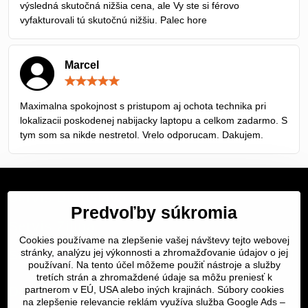
výsledná skutočná nižšia cena, ale Vy ste si férovo
vyfakturovali tú skutočnú nižšiu. Palec hore
Marcel
Hodnotenie:
5
/
Maximalna spokojnost s pristupom aj ochota technika pri
5
lokalizacii poskodenej nabijacky laptopu a celkom zadarmo. S
tym som sa nikde nestretol. Vrelo odporucam. Dakujem.
Servis Bratislava
Predvoľby súkromia
Servis Žilina
Cookies používame na zlepšenie vašej návštevy tejto webovej
Servis Košice
stránky, analýzu jej výkonnosti a zhromažďovanie údajov o jej
používaní. Na tento účel môžeme použiť nástroje a služby
tretích strán a zhromaždené údaje sa môžu preniesť k
Dôležité odkazy
partnerom v EÚ, USA alebo iných krajinách. Súbory cookies
na zlepšenie relevancie reklám využíva služba Google Ads –