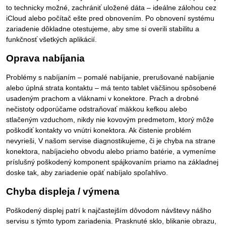
to technicky možné, zachrániť uložené dáta – ideálne zálohou cez
iCloud alebo počítač ešte pred obnovením. Po obnovení systému
zariadenie dôkladne otestujeme, aby sme si overili stabilitu a
funkčnosť všetkých aplikácií.
Oprava nabíjania
Problémy s nabíjaním – pomalé nabíjanie, prerušované nabíjanie
alebo úplná strata kontaktu – má tento tablet väčšinou spôsobené
usadeným prachom a vláknami v konektore. Prach a drobné
nečistoty odporúčame odstraňovať mäkkou kefkou alebo
stlačeným vzduchom, nikdy nie kovovým predmetom, ktorý môže
poškodiť kontakty vo vnútri konektora. Ak čistenie problém
nevyrieši, V našom servise diagnostikujeme, či je chyba na strane
konektora, nabíjacieho obvodu alebo priamo batérie, a vymeníme
príslušný poškodený komponent spájkovaním priamo na základnej
doske tak, aby zariadenie opäť nabíjalo spoľahlivo.
Chyba displeja / výmena
Poškodený displej patrí k najčastejším dôvodom návštevy nášho
servisu s týmto typom zariadenia. Prasknuté sklo, blikanie obrazu,