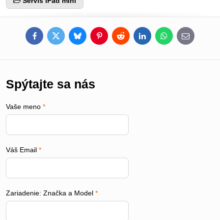
Servis iPad mini
Facebook
Twitter
Bluesky
Pinterest
Reddit
LinkedIn
WhatsApp
E-
mail
Spýtajte sa nás
Vaše meno
*
Váš Email
*
Zariadenie: Značka a Model
*