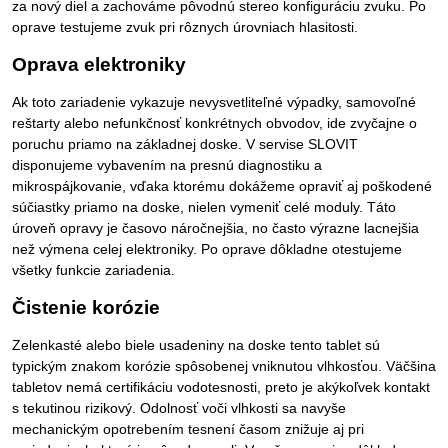
za nový diel a zachováme pôvodnú stereo konfiguráciu zvuku. Po
oprave testujeme zvuk pri rôznych úrovniach hlasitosti.
Oprava elektroniky
Ak toto zariadenie vykazuje nevysvetliteľné výpadky, samovoľné
reštarty alebo nefunkčnosť konkrétnych obvodov, ide zvyčajne o
poruchu priamo na základnej doske. V servise SLOVIT
disponujeme vybavením na presnú diagnostiku a
mikrospájkovanie, vďaka ktorému dokážeme opraviť aj poškodené
súčiastky priamo na doske, nielen vymeniť celé moduly. Táto
úroveň opravy je časovo náročnejšia, no často výrazne lacnejšia
než výmena celej elektroniky. Po oprave dôkladne otestujeme
všetky funkcie zariadenia.
Čistenie korózie
Zelenkasté alebo biele usadeniny na doske tento tablet sú
typickým znakom korózie spôsobenej vniknutou vlhkosťou. Väčšina
tabletov nemá certifikáciu vodotesnosti, preto je akýkoľvek kontakt
s tekutinou rizikový. Odolnosť voči vlhkosti sa navyše
mechanickým opotrebením tesnení časom znižuje aj pri