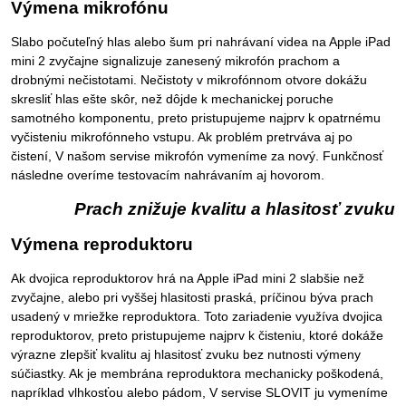
Výmena mikrofónu
Slabo počuteľný hlas alebo šum pri nahrávaní videa na Apple iPad
mini 2 zvyčajne signalizuje zanesený mikrofón prachom a
drobnými nečistotami. Nečistoty v mikrofónnom otvore dokážu
skresliť hlas ešte skôr, než dôjde k mechanickej poruche
samotného komponentu, preto pristupujeme najprv k opatrnému
vyčisteniu mikrofónneho vstupu. Ak problém pretrváva aj po
čistení, V našom servise mikrofón vymeníme za nový. Funkčnosť
následne overíme testovacím nahrávaním aj hovorom.
Prach znižuje kvalitu a hlasitosť zvuku
Výmena reproduktoru
Ak dvojica reproduktorov hrá na Apple iPad mini 2 slabšie než
zvyčajne, alebo pri vyššej hlasitosti praská, príčinou býva prach
usadený v mriežke reproduktora. Toto zariadenie využíva dvojica
reproduktorov, preto pristupujeme najprv k čisteniu, ktoré dokáže
výrazne zlepšiť kvalitu aj hlasitosť zvuku bez nutnosti výmeny
súčiastky. Ak je membrána reproduktora mechanicky poškodená,
napríklad vlhkosťou alebo pádom, V servise SLOVIT ju vymeníme