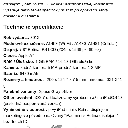
displejom", bez Touch ID. Vďaka veľkoformátovej konštrukcii
vyžaduje tento tablet špecifický prístup pri opravách, ktorý
dôkladne ovládame.
Technické špecifikácie
Rok vydania:
2013
Modelové označenie:
A1489 (Wi-Fi) / A1490, A1491 (Cellular)
Displej:
7,9" Retina IPS LCD (2048 x 1536 px, 60 Hz)
Čipset:
Apple A7
RAM / Úložisko:
1 GB RAM / 16-128 GB úložisko
Kamera:
zadná kamera 5 MP, predná kamera 1,2 MP
Batéria:
6470 mAh
Rozmery a hmotnosť:
200 x 134,7 x 7,5 mm, hmotnosť 331-341
g
Farebné varianty:
Space Gray, Silver
OS pri uvedení:
iOS 7 (aktualizovaný výrobcom až na iPadOS 12
(posledná podporovaná verzia))
Výnimočné vlastnosti:
prvý iPad mini s Retina displejom,
marketingovo pôvodne nazývaný "iPad mini s Retina displejom",
bez Touch ID