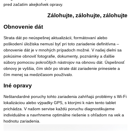
pred začatím akejkoľvek opravy.
Zálohujte, zálohujte, zálohujte
Obnovenie dát
Strata dát po neúspešnej aktualizácii, formátovaní alebo
poškodení úložiska nemusí byť pri toto zariadenie definitívna –
obnovenie dát je v mnohých prípadoch možné. V našej dielni sa
pokúsime obnoviť fotografie, dokumenty, poznámky a ďalšie
súbory pomocou pokročilých nástrojov na obnovu dát. Úspešnosť
obnovy je vyššia, čím skôr po strate dát zariadenie prinesiete a
čím menej sa medzičasom používalo.
Iné opravy
Neštandardné poruchy tohto zariadenia zahŕňajú problémy s Wi-Fi
lokalizáciou alebo výpadky GPS, s ktorými k nám tento tablet
prichádza. V našom servise každú poruchu diagnostikujeme
individuálne a navrhneme optimálne riešenie s ohľadom na vek a
hodnotu zariadenia.