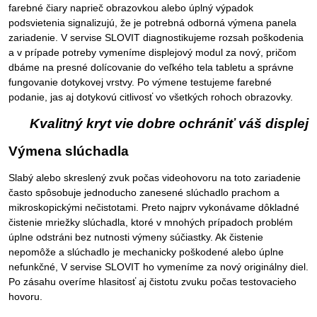
farebné čiary naprieč obrazovkou alebo úplný výpadok
podsvietenia signalizujú, že je potrebná odborná výmena panela
zariadenie. V servise SLOVIT diagnostikujeme rozsah poškodenia
a v prípade potreby vymeníme displejový modul za nový, pričom
dbáme na presné dolícovanie do veľkého tela tabletu a správne
fungovanie dotykovej vrstvy. Po výmene testujeme farebné
podanie, jas aj dotykovú citlivosť vo všetkých rohoch obrazovky.
Kvalitný kryt vie dobre ochrániť váš displej
Výmena slúchadla
Slabý alebo skreslený zvuk počas videohovoru na toto zariadenie
často spôsobuje jednoducho zanesené slúchadlo prachom a
mikroskopickými nečistotami. Preto najprv vykonávame dôkladné
čistenie mriežky slúchadla, ktoré v mnohých prípadoch problém
úplne odstráni bez nutnosti výmeny súčiastky. Ak čistenie
nepomôže a slúchadlo je mechanicky poškodené alebo úplne
nefunkčné, V servise SLOVIT ho vymeníme za nový originálny diel.
Po zásahu overíme hlasitosť aj čistotu zvuku počas testovacieho
hovoru.