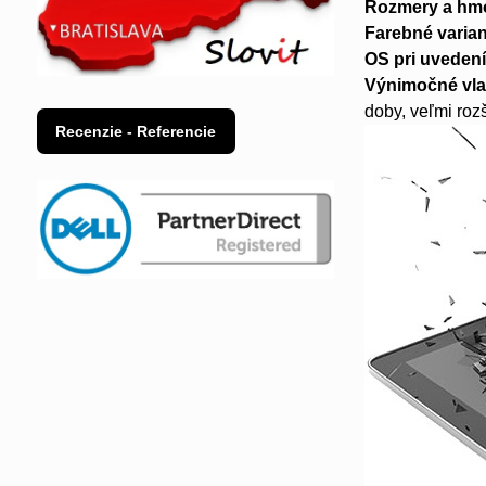
Rozmery a hm
Farebné varian
OS pri uvedení
Výnimočné vla
doby, veľmi roz
Recenzie - Referencie