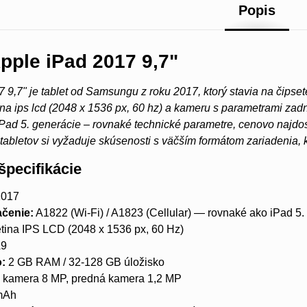
Popis
pple iPad 2017 9,7"
 9,7" je tablet od Samsungu z roku 2017, ktorý stavia na čipse
ina ips lcd (2048 x 1536 px, 60 hz) a kameru s parametrami za
Pad 5. generácie – rovnaké technické parametre, cenovo najdos
 tabletov si vyžaduje skúsenosti s väčším formátom zariadenia
špecifikácie
017
čenie:
A1822 (Wi-Fi) / A1823 (Cellular) — rovnaké ako iPad 5.
tina IPS LCD (2048 x 1536 px, 60 Hz)
A9
o:
2 GB RAM / 32-128 GB úložisko
 kamera 8 MP, predná kamera 1,2 MP
mAh