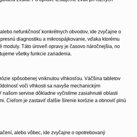
 alebo nefunkčnosť konkrétnych obvodov, ide zvyčajne o
 presnú diagnostiku a mikrospájkovanie, vďaka ktorému
é moduly. Táto úroveň opravy je časovo náročnejšia, no
tujeme všetky funkcie zariadenia.
rózie spôsobenej vniknutou vlhkosťou. Väčšina tabletov
ý. Odolnosť voči vlhkosti sa navyše mechanickým
 V našom servise dôkladne vyčistíme zasiahnuté oblasti
 Cieľom je zastaviť ďalšie šírenie korózie a obnoviť plnú
stlačení, alebo vôbec, ide zvyčajne o opotrebovaný