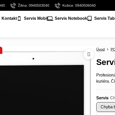
040
Žilina: 0940503040
Košice: 0940506040
Kontakt
Servis Mobil
Servis Notebook
Servis Tab
Úvod
P
Serv
Profesion
kuriéra.
Čí
Servis
Chyba b