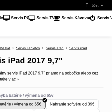
účet
let
Servis PC
Servis TV
Servis Kávovar
Servis 
ONUKA
Servis Tabletov
Servis iPad
Servis iPad
is iPad 2017 9,7"
álny servis iPad 2017 9,7" priamo na pobočke alebo cez
tajte viac
atérie / výmena od 65€
Nahranie softvéru od 39€