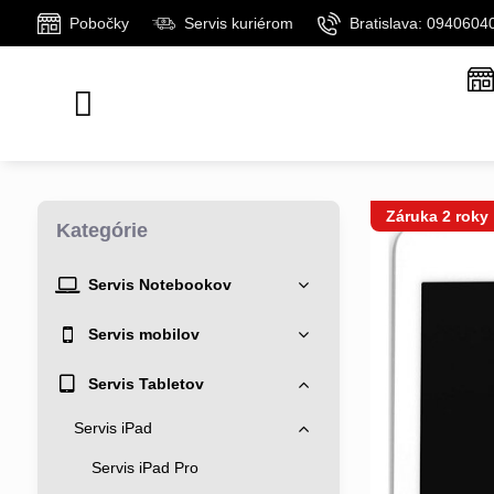
Pobočky
Servis kuriérom
Bratislava: 0940604
Záruka 2 roky
Kategórie
Servis Notebookov
Servis mobilov
Servis Tabletov
Servis iPad
Servis iPad Pro