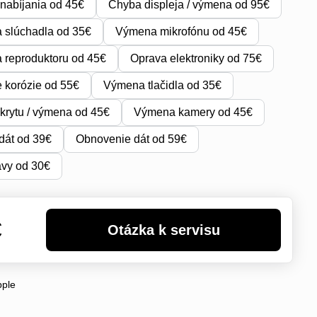
nabíjania od 45€
Chyba displeja / výmena od 95€
 slúchadla od 35€
Výmena mikrofónu od 45€
reproduktoru od 45€
Oprava elektroniky od 75€
e korózie od 55€
Výmena tlačidla od 35€
krytu / výmena od 45€
Výmena kamery od 45€
dát od 39€
Obnovenie dát od 59€
avy od 30€
€
pple