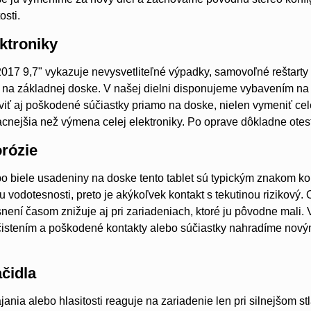
osti.
ktroniky
017 9,7" vykazuje nevysvetliteľné výpadky, samovoľné reštarty
 na základnej doske. V našej dielni disponujeme vybavením na
ť aj poškodené súčiastky priamo na doske, nielen vymeniť cel
acnejšia než výmena celej elektroniky. Po oprave dôkladne otes
orózie
o biele usadeniny na doske tento tablet sú typickým znakom ko
iu vodotesnosti, preto je akýkoľvek kontakt s tekutinou rizikov
není časom znižuje aj pri zariadeniach, ktoré ju pôvodne mali.
istením a poškodené kontakty alebo súčiastky nahradíme novými.
čidla
ájania alebo hlasitosti reaguje na zariadenie len pri silnejšom 