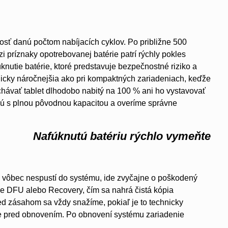
sť danú počtom nabíjacích cyklov. Po približne 500
 príznaky opotrebovanej batérie patrí rýchly pokles
nutie batérie, ktoré predstavuje bezpečnostné riziko a
nicky náročnejšia ako pri kompaktných zariadeniach, keďže
chávať tablet dlhodobo nabitý na 100 % ani ho vystavovať
vú s plnou pôvodnou kapacitou a overíme správne
Nafúknutú batériu rýchlo vymeňte
sa vôbec nespustí do systému, ide zvyčajne o poškodený
me DFU alebo Recovery, čím sa nahrá čistá kópia
d zásahom sa vždy snažíme, pokiaľ je to technicky
te pred obnovením. Po obnovení systému zariadenie