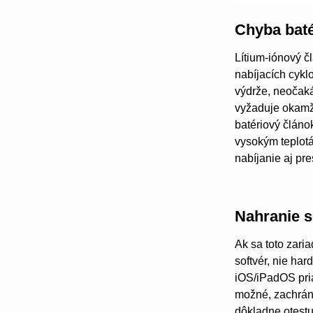
Chyba baté
Lítium-iónový č
nabíjacích cykl
výdrže, neočaká
vyžaduje okamži
batériový článo
vysokým teplot
nabíjanie aj pr
Nahranie s
Ak sa toto zari
softvér, nie ha
iOS/iPadOS pria
možné, zachráni
dôkladne otestuj