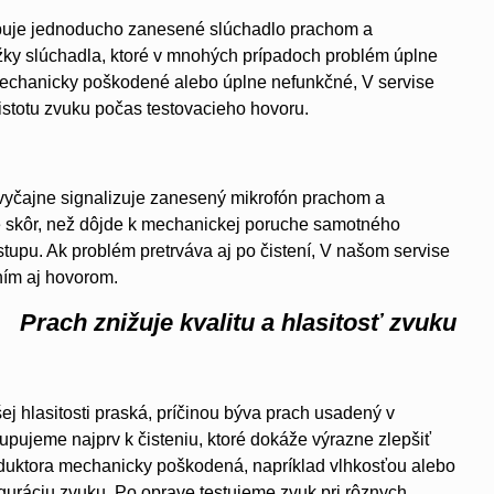
obuje jednoducho zanesené slúchadlo prachom a
žky slúchadla, ktoré v mnohých prípadoch problém úplne
 mechanicky poškodené alebo úplne nefunkčné, V servise
istotu zvuku počas testovacieho hovoru.
zvyčajne signalizuje zanesený mikrofón prachom a
te skôr, než dôjde k mechanickej poruche samotného
tupu. Ak problém pretrváva aj po čistení, V našom servise
ím aj hovorom.
Prach znižuje kvalitu a hlasitosť zvuku
ej hlasitosti praská, príčinou býva prach usadený v
tupujeme najprv k čisteniu, ktoré dokáže výrazne zlepšiť
roduktora mechanicky poškodená, napríklad vlhkosťou alebo
uráciu zvuku. Po oprave testujeme zvuk pri rôznych