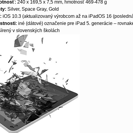
otnosť:
240 x 169,5 x 7,5 mm, hmotnosť 469-478 g
ty:
Silver, Space Gray, Gold
:
iOS 10.3 (aktualizovaný výrobcom až na iPadOS 16 (posledná
stnosti:
iné (dátové) označenie pre iPad 5. generácie – rovnak
šírený v slovenských školách