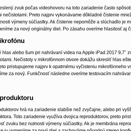
reslený zvuk počas videohovoru na toto zariadenie často spôs
 nečistotami. Preto najprv vykonávame dôkladné čistenie mrie
tnosti výmeny súčiastky. Ak čistenie nepomôže a slúchadlo je
íme za nový originálny diel. Po zásahu overíme hlasitosť aj č
krofónu
 hlas alebo šum pri nahrávaní videa na Apple iPad 2017 9,7" 
otami. Nečistoty v mikrofónnom otvore dokážu skresliť hlas eš
to pristupujeme najprv k opatrnému vyčisteniu mikrofónneho vs
íme za nový. Funkčnosť následne overíme testovacím nahrávan
produktoru
oduktorov hrá na zariadenie slabšie než zvyčajne, alebo pri vyšš
ktora. Toto zariadenie využíva dvojica reproduktorov, preto pris
itosť zvuku bez nutnosti výmeny súčiastky. Ak je membrána rep
e ju vymeníme za nový diel a zachováme pôvodnú stereo konfig