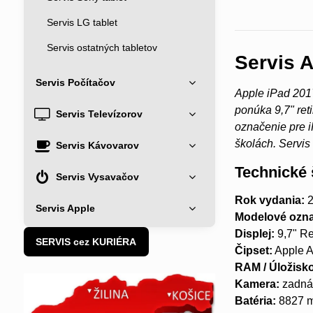
Servis LG tablet
Servis ostatných tabletov
Servis A
Servis Počítačov
Apple iPad 2017
ponúka 9,7" ret
Servis Televízorov
označenie pre i
školách. Servis
Servis Kávovarov
Technické 
Servis Vysavačov
Rok vydania:
2
Servis Apple
Modelové ozna
Displej:
9,7" Re
SERVIS cez KURIÉRA
Čipset:
Apple 
RAM / Úložisk
Kamera:
zadná
Batéria:
8827 