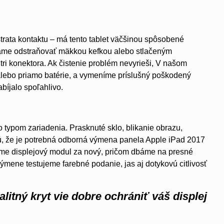
trata kontaktu – má tento tablet väčšinou spôsobené
ame odstraňovať mäkkou kefkou alebo stlačeným
i konektora. Ak čistenie problém nevyrieši, V našom
 alebo priamo batérie, a vymeníme príslušný poškodený
bíjalo spoľahlivo.
 typom zariadenia. Prasknuté sklo, blikanie obrazu,
jú, že je potrebná odborná výmena panela Apple iPad 2017
íme displejový modul za nový, pričom dbáme na presné
výmene testujeme farebné podanie, jas aj dotykovú citlivosť
alitný kryt vie dobre ochrániť váš displej