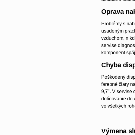
Oprava nab
Problémy s nabí
usadeným prach
vzduchom, nikdy
servise diagnos
komponent spájk
Chyba disp
Poškodený displ
farebné čiary n
9,7". V servise
dolícovanie do 
vo všetkých roh
Výmena sl