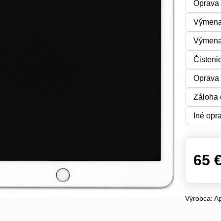
Oprava 
Výmena
Výmena 
Čisteni
Oprava 
Záloha 
Iné opr
65 
Výrobca:
A