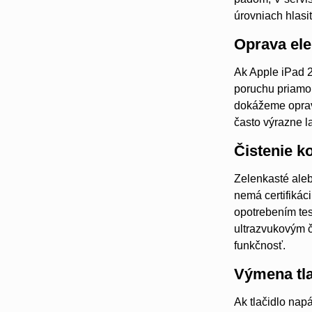
úrovniach hlasit
Oprava ele
Ak Apple iPad 2
poruchu priamo
dokážeme opravi
často výrazne l
Čistenie k
Zelenkasté aleb
nemá certifikác
opotrebením tes
ultrazvukovým č
funkčnosť.
Výmena tla
Ak tlačidlo nap