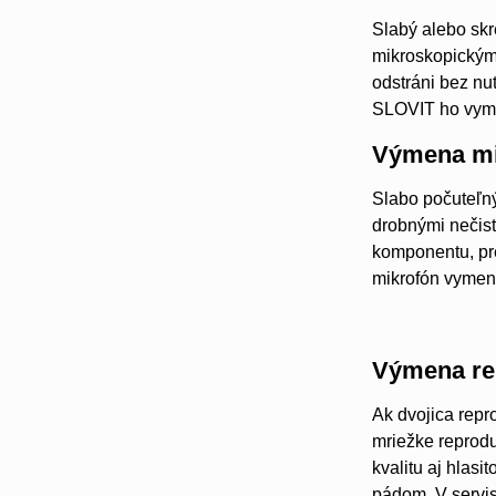
Slabý alebo sk
mikroskopickými
odstráni bez nu
SLOVIT ho vymen
Výmena mi
Slabo počuteľný
drobnými nečist
komponentu, pre
mikrofón vymen
Výmena re
Ak dvojica repr
mriežke reprodu
kvalitu aj hlas
pádom, V servis