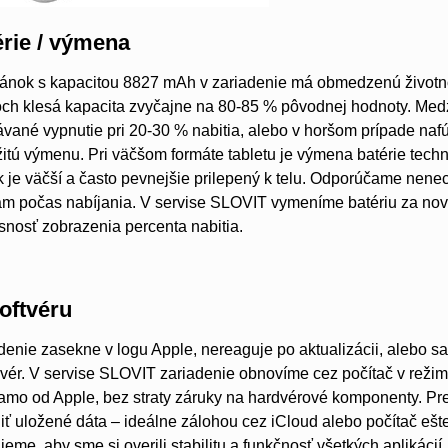
rie / výmena
lánok s kapacitou 8827 mAh v zariadenie má obmedzenú životno
och klesá kapacita zvyčajne na 80-85 % pôvodnej hodnoty. Medzi
vané vypnutie pri 20-30 % nabitia, alebo v horšom prípade nafúk
tú výmenu. Pri väčšom formáte tabletu je výmena batérie tech
k je väčší a často pevnejšie prilepený k telu. Odporúčame nene
ám počas nabíjania. V servise SLOVIT vymeníme batériu za no
esnosť zobrazenia percenta nabitia.
oftvéru
adenie zasekne v logu Apple, nereaguje po aktualizácii, alebo 
rdvér. V servise SLOVIT zariadenie obnovíme cez počítač v reži
mo od Apple, bez straty záruky na hardvérové komponenty. Pre
ť uložené dáta – ideálne zálohou cez iCloud alebo počítač eš
eme, aby sme si overili stabilitu a funkčnosť všetkých aplikácií.