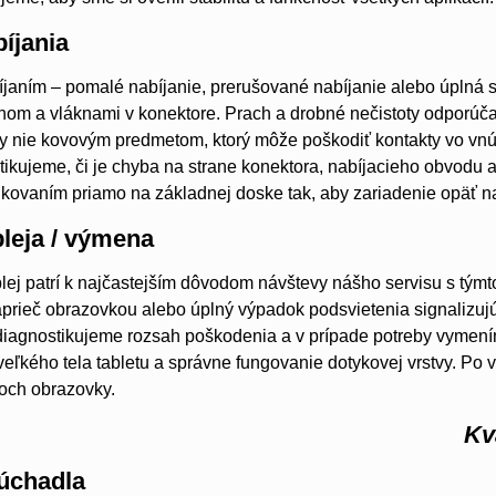
íjania
janím – pomalé nabíjanie, prerušované nabíjanie alebo úplná s
om a vláknami v konektore. Prach a drobné nečistoty odporúč
 nie kovovým predmetom, ktorý môže poškodiť kontakty vo vnútr
tikujeme, či je chyba na strane konektora, nabíjacieho obvodu
ovaním priamo na základnej doske tak, aby zariadenie opäť na
leja / výmena
ej patrí k najčastejším dôvodom návštevy nášho servisu s týmto
aprieč obrazovkou alebo úplný výpadok podsvietenia signalizu
 diagnostikujeme rozsah poškodenia a v prípade potreby vymen
veľkého tela tabletu a správne fungovanie dotykovej vrstvy. Po 
och obrazovky.
Kv
úchadla