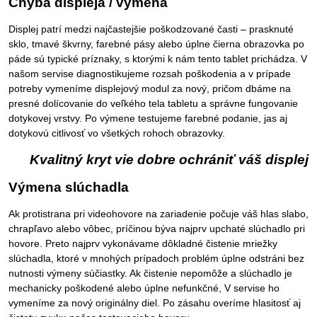
Chyba displeja / výmena
Displej patrí medzi najčastejšie poškodzované časti – prasknuté
sklo, tmavé škvrny, farebné pásy alebo úplne čierna obrazovka po
páde sú typické príznaky, s ktorými k nám tento tablet prichádza. V
našom servise diagnostikujeme rozsah poškodenia a v prípade
potreby vymeníme displejový modul za nový, pričom dbáme na
presné dolícovanie do veľkého tela tabletu a správne fungovanie
dotykovej vrstvy. Po výmene testujeme farebné podanie, jas aj
dotykovú citlivosť vo všetkých rohoch obrazovky.
Kvalitný kryt vie dobre ochrániť váš displej
Výmena slúchadla
Ak protistrana pri videohovore na zariadenie počuje váš hlas slabo,
chrapľavo alebo vôbec, príčinou býva najprv upchaté slúchadlo pri
hovore. Preto najprv vykonávame dôkladné čistenie mriežky
slúchadla, ktoré v mnohých prípadoch problém úplne odstráni bez
nutnosti výmeny súčiastky. Ak čistenie nepomôže a slúchadlo je
mechanicky poškodené alebo úplne nefunkčné, V servise ho
vymeníme za nový originálny diel. Po zásahu overíme hlasitosť aj