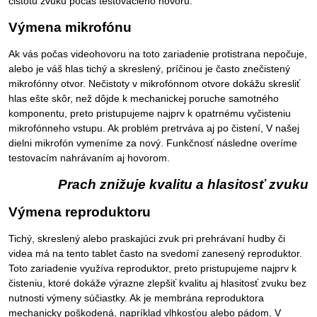
čistotu zvuku počas testovacieho hovoru.
Výmena mikrofónu
Ak vás počas videohovoru na toto zariadenie protistrana nepočuje,
alebo je váš hlas tichý a skreslený, príčinou je často znečistený
mikrofónny otvor. Nečistoty v mikrofónnom otvore dokážu skresliť
hlas ešte skôr, než dôjde k mechanickej poruche samotného
komponentu, preto pristupujeme najprv k opatrnému vyčisteniu
mikrofónneho vstupu. Ak problém pretrváva aj po čistení, V našej
dielni mikrofón vymeníme za nový. Funkčnosť následne overíme
testovacím nahrávaním aj hovorom.
Prach znižuje kvalitu a hlasitosť zvuku
Výmena reproduktoru
Tichý, skreslený alebo praskajúci zvuk pri prehrávaní hudby či
videa má na tento tablet často na svedomí zanesený reproduktor.
Toto zariadenie využíva reproduktor, preto pristupujeme najprv k
čisteniu, ktoré dokáže výrazne zlepšiť kvalitu aj hlasitosť zvuku bez
nutnosti výmeny súčiastky. Ak je membrána reproduktora
mechanicky poškodená, napríklad vlhkosťou alebo pádom, V