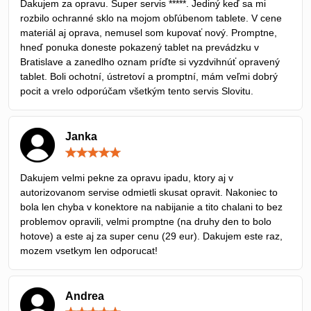
Ďakujem za opravu. Super servis *****. Jediný keď sa mi
5
rozbilo ochranné sklo na mojom obľúbenom tablete. V cene
materiál aj oprava, nemusel som kupovať nový. Promptne,
hneď ponuka doneste pokazený tablet na prevádzku v
Bratislave a zanedlho oznam príďte si vyzdvihnúť opravený
tablet. Boli ochotní, ústretoví a promptní, mám veľmi dobrý
pocit a vrelo odporúčam všetkým tento servis Slovitu.
Janka
Hodnotenie:
5
/
Dakujem velmi pekne za opravu ipadu, ktory aj v
5
autorizovanom servise odmietli skusat opravit. Nakoniec to
bola len chyba v konektore na nabijanie a tito chalani to bez
problemov opravili, velmi promptne (na druhy den to bolo
hotove) a este aj za super cenu (29 eur). Dakujem este raz,
mozem vsetkym len odporucat!
Andrea