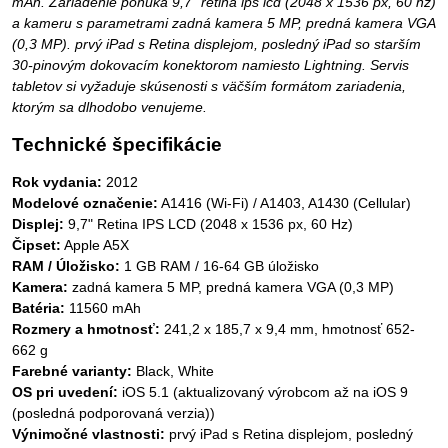
mAh. Zariadenie ponúka 9,7" retina ips lcd (2048 x 1536 px, 60 hz)
a kameru s parametrami zadná kamera 5 MP, predná kamera VGA
(0,3 MP). prvý iPad s Retina displejom, posledný iPad so starším
30-pinovým dokovacím konektorom namiesto Lightning. Servis
tabletov si vyžaduje skúsenosti s väčším formátom zariadenia,
ktorým sa dlhodobo venujeme.
Technické špecifikácie
Rok vydania:
2012
Modelové označenie:
A1416 (Wi-Fi) / A1403, A1430 (Cellular)
Displej:
9,7" Retina IPS LCD (2048 x 1536 px, 60 Hz)
Čipset:
Apple A5X
RAM / Úložisko:
1 GB RAM / 16-64 GB úložisko
Kamera:
zadná kamera 5 MP, predná kamera VGA (0,3 MP)
Batéria:
11560 mAh
Rozmery a hmotnosť:
241,2 x 185,7 x 9,4 mm, hmotnosť 652-
662 g
Farebné varianty:
Black, White
OS pri uvedení:
iOS 5.1 (aktualizovaný výrobcom až na iOS 9
(posledná podporovaná verzia))
Výnimočné vlastnosti:
prvý iPad s Retina displejom, posledný