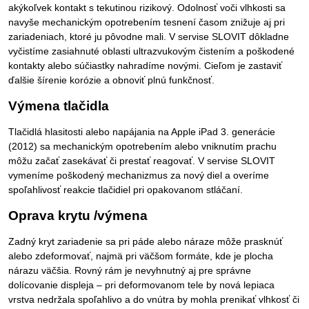
akýkoľvek kontakt s tekutinou rizikový. Odolnosť voči vlhkosti sa
navyše mechanickým opotrebením tesnení časom znižuje aj pri
zariadeniach, ktoré ju pôvodne mali. V servise SLOVIT dôkladne
vyčistíme zasiahnuté oblasti ultrazvukovým čistením a poškodené
kontakty alebo súčiastky nahradíme novými. Cieľom je zastaviť
ďalšie šírenie korózie a obnoviť plnú funkčnosť.
Výmena tlačidla
Tlačidlá hlasitosti alebo napájania na Apple iPad 3. generácie
(2012) sa mechanickým opotrebením alebo vniknutím prachu
môžu začať zasekávať či prestať reagovať. V servise SLOVIT
vymeníme poškodený mechanizmus za nový diel a overíme
spoľahlivosť reakcie tlačidiel pri opakovanom stláčaní.
Oprava krytu /výmena
Zadný kryt zariadenie sa pri páde alebo náraze môže prasknúť
alebo zdeformovať, najmä pri väčšom formáte, kde je plocha
nárazu väčšia. Rovný rám je nevyhnutný aj pre správne
dolícovanie displeja – pri deformovanom tele by nová lepiaca
vrstva nedržala spoľahlivo a do vnútra by mohla prenikať vlhkosť či