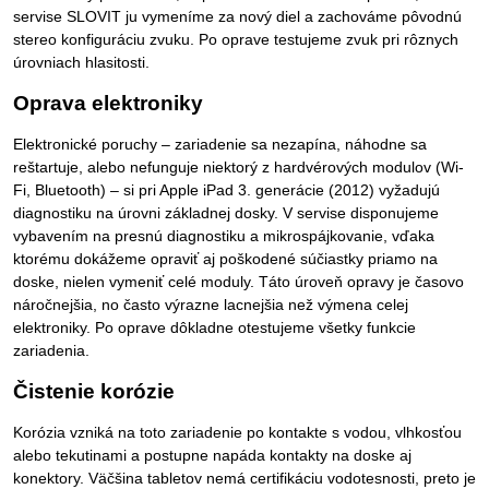
servise SLOVIT ju vymeníme za nový diel a zachováme pôvodnú
stereo konfiguráciu zvuku. Po oprave testujeme zvuk pri rôznych
úrovniach hlasitosti.
Oprava elektroniky
Elektronické poruchy – zariadenie sa nezapína, náhodne sa
reštartuje, alebo nefunguje niektorý z hardvérových modulov (Wi-
Fi, Bluetooth) – si pri Apple iPad 3. generácie (2012) vyžadujú
diagnostiku na úrovni základnej dosky. V servise disponujeme
vybavením na presnú diagnostiku a mikrospájkovanie, vďaka
ktorému dokážeme opraviť aj poškodené súčiastky priamo na
doske, nielen vymeniť celé moduly. Táto úroveň opravy je časovo
náročnejšia, no často výrazne lacnejšia než výmena celej
elektroniky. Po oprave dôkladne otestujeme všetky funkcie
zariadenia.
Čistenie korózie
Korózia vzniká na toto zariadenie po kontakte s vodou, vlhkosťou
alebo tekutinami a postupne napáda kontakty na doske aj
konektory. Väčšina tabletov nemá certifikáciu vodotesnosti, preto je