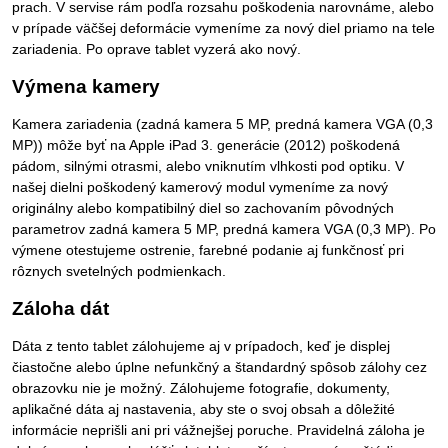
prach. V servise rám podľa rozsahu poškodenia narovnáme, alebo
v prípade väčšej deformácie vymeníme za nový diel priamo na tele
zariadenia. Po oprave tablet vyzerá ako nový.
Výmena kamery
Kamera zariadenia (zadná kamera 5 MP, predná kamera VGA (0,3
MP)) môže byť na Apple iPad 3. generácie (2012) poškodená
pádom, silnými otrasmi, alebo vniknutím vlhkosti pod optiku. V
našej dielni poškodený kamerový modul vymeníme za nový
originálny alebo kompatibilný diel so zachovaním pôvodných
parametrov zadná kamera 5 MP, predná kamera VGA (0,3 MP). Po
výmene otestujeme ostrenie, farebné podanie aj funkčnosť pri
rôznych svetelných podmienkach.
Záloha dát
Dáta z tento tablet zálohujeme aj v prípadoch, keď je displej
čiastočne alebo úplne nefunkčný a štandardný spôsob zálohy cez
obrazovku nie je možný. Zálohujeme fotografie, dokumenty,
aplikačné dáta aj nastavenia, aby ste o svoj obsah a dôležité
informácie neprišli ani pri vážnejšej poruche. Pravidelná záloha je