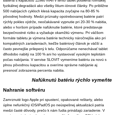
Batéria s kapacitou 11560 mAh v tento tablet podlieha rovnakej
fyzikálnej degradácii ako všetky lítium-iónové články. Po približne
500 nabíjacích cykloch klesá kapacita zvyčajne na 80-85 %
pôvodnej hodnoty. Medzi príznaky opotrebovanej batérie patrí
rýchly pokles výdrže, neočakávané vypnutie pri 20-30 % nabitia,
alebo v horšom prípade nafúknutie batérie, ktoré predstavuje
bezpečnostné riziko a vyžaduje okamžitú výmenu. Pri väčšom
formáte tabletu je výmena batérie technicky náročnejšia ako pri
kompaktných zariadeniach, keďže batériový článok je väčší a
často pevnejšie prilepený k telu. Odporúčame nenechávať tablet
dlhodobo nabitý na 100 % ani ho vystavovať vysokým teplotám
počas nabíjania. V servise SLOVIT vymeníme batériu za novú s
plnou pôvodnou kapacitou a overíme správne nabíjanie aj
presnosť zobrazenia percenta nabitia.
Nafúknutú batériu rýchlo vymeňte
Nahranie softvéru
Zamrznuté logo Apple pri spustení, opakované reštarty, alebo
úplne nefunkčný iOS/iPadOS po neúspešnej aktualizácii patria
medzi časté dôvody, prečo k nám ľudia prinášajú zariadenie. V