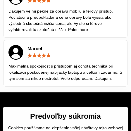
Hodnotenie:
5
/
Ďakujem veľmi pekne za opravu mobilu a férový prístup.
5
Počiatočná predpokladaná cena opravy bola vyššia ako
výsledná skutočná nižšia cena, ale Vy ste si férovo
vyfakturovali tú skutočnú nižšiu. Palec hore
Marcel
Hodnotenie:
5
/
Maximalna spokojnost s pristupom aj ochota technika pri
5
lokalizacii poskodenej nabijacky laptopu a celkom zadarmo. S
tym som sa nikde nestretol. Vrelo odporucam. Dakujem.
Servis Bratislava
Predvoľby súkromia
Servis Žilina
Cookies používame na zlepšenie vašej návštevy tejto webovej