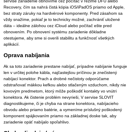
servise zariadenie obnovíme cez počítač v režime DFU alebo
Recovery, čím sa nahrá čistá kópia iOS/iPadOS priamo od Apple,
bez straty záruky na hardvérové komponenty. Pred zásahom sa
vždy snažíme, pokiaľ je to technicky možné, zachrániť uložené
dáta – ideálne zálohou cez iCloud alebo počítač ešte pred
obnovením. Po obnovení systému zariadenie dôkladne
otestujeme, aby sme si overili stabilitu a funkčnosť všetkých
aplikácií.
Oprava nabíjania
Ak sa toto zariadenie prestane nabíjať, prípadne nabíjanie funguje
len v určitej polohe kábla, najčastejšou príčinou je znečistený
nabíjací konektor. Prach a drobné nečistoty odporúčame
odstraňovať mäkkou kefkou alebo stlačeným vzduchom, nikdy nie
kovovým predmetom, ktorý môže poškodiť kontakty vo vnútri
konektora. Ak čistenie problém nevyrieši, V servise SLOVIT
diagnostikujeme, či je chyba na strane konektora, nabíjacieho
obvodu alebo priamo batérie, a vymeníme príslušný poškodený
komponent spájkovaním priamo na základnej doske tak, aby
zariadenie opäť nabíjalo spoľahlivo.