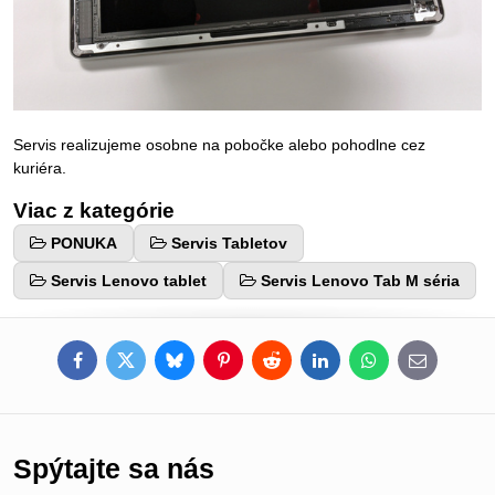
Servis realizujeme osobne na pobočke alebo pohodlne cez
kuriéra.
Viac z kategórie
PONUKA
Servis Tabletov
Servis Lenovo tablet
Servis Lenovo Tab M séria
Facebook
Twitter
Bluesky
Pinterest
Reddit
LinkedIn
WhatsApp
E-
mail
Spýtajte sa nás