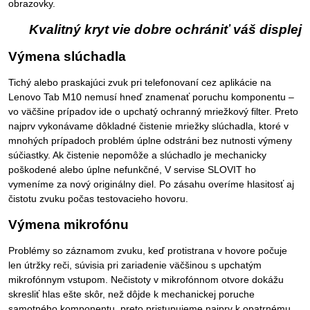
obrazovky.
Kvalitný kryt vie dobre ochrániť váš displej
Výmena slúchadla
Tichý alebo praskajúci zvuk pri telefonovaní cez aplikácie na
Lenovo Tab M10 nemusí hneď znamenať poruchu komponentu –
vo väčšine prípadov ide o upchatý ochranný mriežkový filter. Preto
najprv vykonávame dôkladné čistenie mriežky slúchadla, ktoré v
mnohých prípadoch problém úplne odstráni bez nutnosti výmeny
súčiastky. Ak čistenie nepomôže a slúchadlo je mechanicky
poškodené alebo úplne nefunkčné, V servise SLOVIT ho
vymeníme za nový originálny diel. Po zásahu overíme hlasitosť aj
čistotu zvuku počas testovacieho hovoru.
Výmena mikrofónu
Problémy so záznamom zvuku, keď protistrana v hovore počuje
len útržky reči, súvisia pri zariadenie väčšinou s upchatým
mikrofónnym vstupom. Nečistoty v mikrofónnom otvore dokážu
skresliť hlas ešte skôr, než dôjde k mechanickej poruche
samotného komponentu, preto pristupujeme najprv k opatrnému