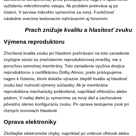
vyčisteniu mikrofónneho vstupu. Ak problém pretrváva aj po
čistení, V servise mikrofón vymeníme za nový. Funkčnosť
následne overíme testovacím nahrávaním aj hovorom.
Prach znižuje kvalitu a hlasitosť zvuku
Výmena reproduktoru
Zhoršená kvalita zvuku pri hlasitom prehrávaní na toto zariadenie
zvyčajne súvisí so znečistením reproduktorovej mriežky, nie s
poruchou samotnej membrány. Toto zariadenie využíva dvojica
reproduktorov s certifikáciou Dolby Atmos, preto pristupujeme
najprv k čisteniu, ktoré dokáže výrazne zlepšiť kvalitu aj hlasitosť
zvuku bez nutnosti výmeny súčiastky. Ak je membrána
reproduktora mechanicky poškodená, napríklad vlhkosťou alebo
pádom, V našej dielni ju vymeníme za nový diel a zachováme
pôvodnú stereo konfiguráciu zvuku. Po oprave testujeme zvuk pri
rôznych úrovniach hlasitosti.
Oprava elektroniky
Zložitejšie elektronické chyby, napríklad po vniknutí vlhkosti alebo