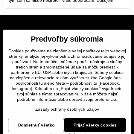
tym som sa nikde nestretol. Vrelo odporucam. Dakujem.
Servis Bratislava
Predvoľby súkromia
Servis Žilina
Cookies používame na zlepšenie vašej návštevy tejto webovej
Servis Košice
stránky, analýzu jej výkonnosti a zhromažďovanie údajov o jej
používaní. Na tento účel môžeme použiť nástroje a služby
tretích strán a zhromaždené údaje sa môžu preniesť k
Dôležité odkazy
partnerom v EÚ, USA alebo iných krajinách. Súbory cookies
na zlepšenie relevancie reklám využíva služba Google Ads –
podrobnosti tu
alebo Meta –
podrobnosti tu
(Facebook,
SERVIS KURIÉROM
Instagram). Kliknutím na „Prijať všetky cookies“ vyjadrujete
svoj súhlas s týmto spracovaním. Nižšie môžete nájsť
podrobné informácie alebo upraviť svoje preferencie.
Servis a oprava | slovit.sk
Zásady ochrany osobných údajov
Odmietnuť všetko
©
2026
Copyright
Prijať všetky cookies
Predvoľby súkromia
Zásady ochrany osobných údajov