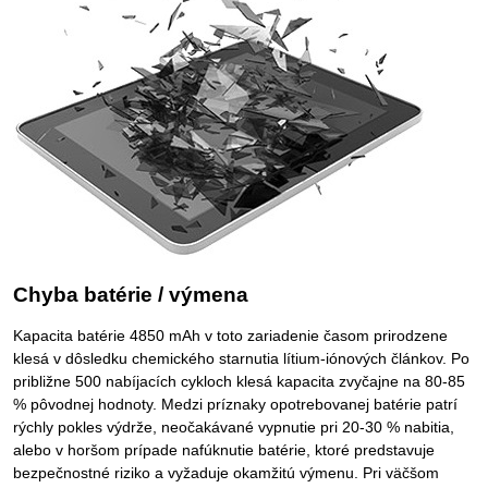
Chyba batérie / výmena
Kapacita batérie 4850 mAh v toto zariadenie časom prirodzene
klesá v dôsledku chemického starnutia lítium-iónových článkov. Po
približne 500 nabíjacích cykloch klesá kapacita zvyčajne na 80-85
% pôvodnej hodnoty. Medzi príznaky opotrebovanej batérie patrí
rýchly pokles výdrže, neočakávané vypnutie pri 20-30 % nabitia,
alebo v horšom prípade nafúknutie batérie, ktoré predstavuje
bezpečnostné riziko a vyžaduje okamžitú výmenu. Pri väčšom