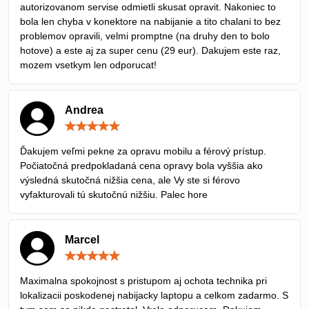
autorizovanom servise odmietli skusat opravit. Nakoniec to
bola len chyba v konektore na nabijanie a tito chalani to bez
problemov opravili, velmi promptne (na druhy den to bolo
hotove) a este aj za super cenu (29 eur). Dakujem este raz,
mozem vsetkym len odporucat!
Andrea
Hodnotenie:
5
/
Ďakujem veľmi pekne za opravu mobilu a férový prístup.
5
Počiatočná predpokladaná cena opravy bola vyššia ako
výsledná skutočná nižšia cena, ale Vy ste si férovo
vyfakturovali tú skutočnú nižšiu. Palec hore
Marcel
Hodnotenie:
5
/
Maximalna spokojnost s pristupom aj ochota technika pri
5
lokalizacii poskodenej nabijacky laptopu a celkom zadarmo. S