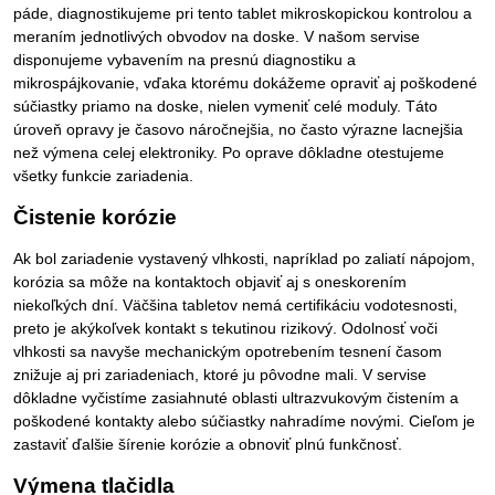
páde, diagnostikujeme pri tento tablet mikroskopickou kontrolou a
meraním jednotlivých obvodov na doske. V našom servise
disponujeme vybavením na presnú diagnostiku a
mikrospájkovanie, vďaka ktorému dokážeme opraviť aj poškodené
súčiastky priamo na doske, nielen vymeniť celé moduly. Táto
úroveň opravy je časovo náročnejšia, no často výrazne lacnejšia
než výmena celej elektroniky. Po oprave dôkladne otestujeme
všetky funkcie zariadenia.
Čistenie korózie
Ak bol zariadenie vystavený vlhkosti, napríklad po zaliatí nápojom,
korózia sa môže na kontaktoch objaviť aj s oneskorením
niekoľkých dní. Väčšina tabletov nemá certifikáciu vodotesnosti,
preto je akýkoľvek kontakt s tekutinou rizikový. Odolnosť voči
vlhkosti sa navyše mechanickým opotrebením tesnení časom
znižuje aj pri zariadeniach, ktoré ju pôvodne mali. V servise
dôkladne vyčistíme zasiahnuté oblasti ultrazvukovým čistením a
poškodené kontakty alebo súčiastky nahradíme novými. Cieľom je
zastaviť ďalšie šírenie korózie a obnoviť plnú funkčnosť.
Výmena tlačidla