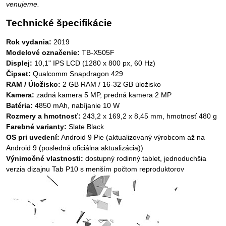
venujeme.
Technické špecifikácie
Rok vydania:
2019
Modelové označenie:
TB-X505F
Displej:
10,1" IPS LCD (1280 x 800 px, 60 Hz)
Čipset:
Qualcomm Snapdragon 429
RAM / Úložisko:
2 GB RAM / 16-32 GB úložisko
Kamera:
zadná kamera 5 MP, predná kamera 2 MP
Batéria:
4850 mAh, nabíjanie 10 W
Rozmery a hmotnosť:
243,2 x 169,2 x 8,45 mm, hmotnosť 480 g
Farebné varianty:
Slate Black
OS pri uvedení:
Android 9 Pie (aktualizovaný výrobcom až na
Android 9 (posledná oficiálna aktualizácia))
Výnimočné vlastnosti:
dostupný rodinný tablet, jednoduchšia
verzia dizajnu Tab P10 s menším počtom reproduktorov