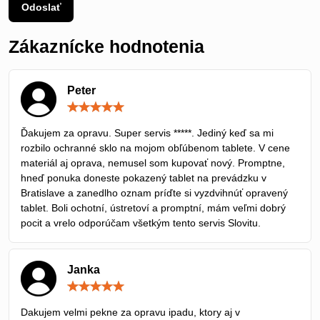
Odoslať
Zákaznícke hodnotenia
Peter
Hodnotenie:
5
/
Ďakujem za opravu. Super servis *****. Jediný keď sa mi
5
rozbilo ochranné sklo na mojom obľúbenom tablete. V cene
materiál aj oprava, nemusel som kupovať nový. Promptne,
hneď ponuka doneste pokazený tablet na prevádzku v
Bratislave a zanedlho oznam príďte si vyzdvihnúť opravený
tablet. Boli ochotní, ústretoví a promptní, mám veľmi dobrý
pocit a vrelo odporúčam všetkým tento servis Slovitu.
Janka
Hodnotenie:
5
/
Dakujem velmi pekne za opravu ipadu, ktory aj v
5