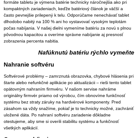
formáte tabletu je výmena batérie technicky náročnejšia ako pri
kompaktných zariadeniach, keďže batériový článok je väčší a
často pevnejšie prilepený k telu. Odporúčame nenechávať tablet
dlhodobo nabitý na 100 % ani ho vystavovať vysokým teplotám
počas nabíjania. V našej dielni vymeníme batériu za novú s plnou
pôvodnou kapacitou a overíme správne nabíjanie aj presnosť
zobrazenia percenta nabitia.
Nafúknutú batériu rýchlo vymeňte
Nahranie softvéru
Softvérové problémy – zamrznutá obrazovka, chybové hlásenia pri
štarte alebo nefunkčné aplikácie po aktualizácii – rieši tento tablet
opätovným nahraním firmvéru. V našom servise nahráme
originálny firmvér priamo od výrobcu, čím obnovíme funkčnosť
systému bez straty záruky na hardvérové komponenty. Pred
zásahom sa vždy snažíme, pokiaľ je to technicky možné, zachrániť
uložené dáta. Po nahraní softvéru zariadenie dôkladne
otestujeme, aby sme si overili stabilitu systému a funkčnosť
všetkých aplikácií.