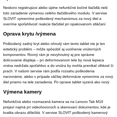
Neskoro registrujúce alebo úplne nefunkčné bočné tlačidlá rieši
toto zariadenie výmenou celého tlačidlového modulu. V servise
SLOVIT vymeníme poškodený mechanizmus za nový diel a
overíme spoľahlivosť reakcie tlačidiel pri opakovanom stláčaní.
Oprava krytu /výmena
Poškodený zadný kryt alebo ohnutý rám tento tablet nie je len
estetický problém – môže spôsobiť aj uvoľnenie vnútorných
komponentov. Rovný rám je nevyhnutný aj pre správne
dolícovanie displeja – pri deformovanom tele by nová lepiaca
vrstva nedržala spoľahlivo a do vnútra by mohla prenikať vlhkosť či
prach. V našom servise rám podľa rozsahu poškodenia
narovnáme, alebo v prípade väčšej deformácie vymeníme za nový
diel priamo na tele zariadenia. Po oprave tablet vyzerá ako nový.
Výmena kamery
Nefunkčná alebo rozmazaná kamera sa na Lenovo Tab M10
prejaví najmä pri videohovoroch a skenovaní dokumentov, kde je
kvalita obrazu dôležitá. V servise SLOVIT poškodený kamerový