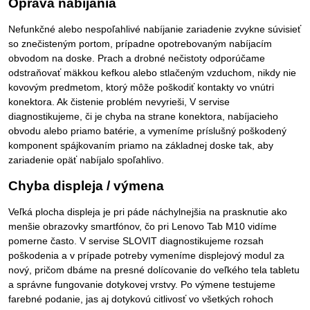
Oprava nabíjania
Nefunkčné alebo nespoľahlivé nabíjanie zariadenie zvykne súvisieť
so znečisteným portom, prípadne opotrebovaným nabíjacím
obvodom na doske. Prach a drobné nečistoty odporúčame
odstraňovať mäkkou kefkou alebo stlačeným vzduchom, nikdy nie
kovovým predmetom, ktorý môže poškodiť kontakty vo vnútri
konektora. Ak čistenie problém nevyrieši, V servise
diagnostikujeme, či je chyba na strane konektora, nabíjacieho
obvodu alebo priamo batérie, a vymeníme príslušný poškodený
komponent spájkovaním priamo na základnej doske tak, aby
zariadenie opäť nabíjalo spoľahlivo.
Chyba displeja / výmena
Veľká plocha displeja je pri páde náchylnejšia na prasknutie ako
menšie obrazovky smartfónov, čo pri Lenovo Tab M10 vidíme
pomerne často. V servise SLOVIT diagnostikujeme rozsah
poškodenia a v prípade potreby vymeníme displejový modul za
nový, pričom dbáme na presné dolícovanie do veľkého tela tabletu
a správne fungovanie dotykovej vrstvy. Po výmene testujeme
farebné podanie, jas aj dotykovú citlivosť vo všetkých rohoch