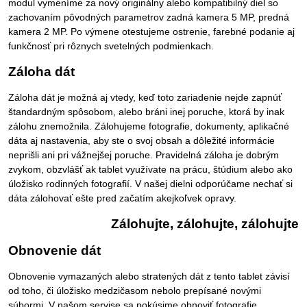
modul vymeníme za nový originálny alebo kompatibilný diel so
zachovaním pôvodných parametrov zadná kamera 5 MP, predná
kamera 2 MP. Po výmene otestujeme ostrenie, farebné podanie aj
funkčnosť pri rôznych svetelných podmienkach.
Záloha dát
Záloha dát je možná aj vtedy, keď toto zariadenie nejde zapnúť
štandardným spôsobom, alebo bráni inej poruche, ktorá by inak
zálohu znemožnila. Zálohujeme fotografie, dokumenty, aplikačné
dáta aj nastavenia, aby ste o svoj obsah a dôležité informácie
neprišli ani pri vážnejšej poruche. Pravidelná záloha je dobrým
zvykom, obzvlášť ak tablet využívate na prácu, štúdium alebo ako
úložisko rodinných fotografií. V našej dielni odporúčame nechať si
dáta zálohovať ešte pred začatím akejkoľvek opravy.
Zálohujte, zálohujte, zálohujte
Obnovenie dát
Obnovenie vymazaných alebo stratených dát z tento tablet závisí
od toho, či úložisko medzičasom nebolo prepísané novými
súbormi. V našom servise sa pokúsime obnoviť fotografie,