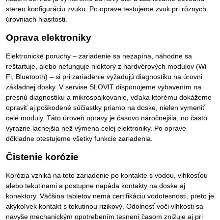
stereo konfiguráciu zvuku. Po oprave testujeme zvuk pri rôznych
úrovniach hlasitosti.
Oprava elektroniky
Elektronické poruchy – zariadenie sa nezapína, náhodne sa
reštartuje, alebo nefunguje niektorý z hardvérových modulov (Wi-
Fi, Bluetooth) – si pri zariadenie vyžadujú diagnostiku na úrovni
základnej dosky. V servise SLOVIT disponujeme vybavením na
presnú diagnostiku a mikrospájkovanie, vďaka ktorému dokážeme
opraviť aj poškodené súčiastky priamo na doske, nielen vymeniť
celé moduly. Táto úroveň opravy je časovo náročnejšia, no často
výrazne lacnejšia než výmena celej elektroniky. Po oprave
dôkladne otestujeme všetky funkcie zariadenia.
Čistenie korózie
Korózia vzniká na toto zariadenie po kontakte s vodou, vlhkosťou
alebo tekutinami a postupne napáda kontakty na doske aj
konektory. Väčšina tabletov nemá certifikáciu vodotesnosti, preto je
akýkoľvek kontakt s tekutinou rizikový. Odolnosť voči vlhkosti sa
navyše mechanickým opotrebením tesnení časom znižuje aj pri