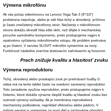
Výmena mikrofónu
Ak vás počas videohovoru na Lenovo Yoga Tab 3 (8"/10")
protistrana nepočuje, alebo je váš hlas tichý a skreslený, príčinou
je často znečistený mikrofónny otvor. Nečistoty v mikrofónnom
otvore dokážu skresliť hlas ešte skôr, než dôjde k mechanickej
poruche samotného komponentu, preto pristupujeme najprv k
opatrnému vyčisteniu mikrofónneho vstupu. Ak problém pretrváva
aj po čistení, V servise SLOVIT mikrofón vymeníme za nový.
Funkčnosť následne overíme testovacím nahrávaním aj hovorom.
Prach znižuje kvalitu a hlasitosť zvuku
Výmena reproduktoru
Tichý, skreslený alebo praskajúci zvuk pri prehrávaní hudby či
videa má na tento tablet často na svedomí zanesený reproduktor.
Toto zariadenie využíva reproduktor, preto pristupujeme najprv k
čisteniu, ktoré dokáže výrazne zlepšiť kvalitu aj hlasitosť zvuku bez
nutnosti výmeny súčiastky. Ak je membrána reproduktora
mechanicky poškodená, napríklad vlhkosťou alebo pádom, V
našom servise ju vymeníme za nový diel a zachováme pôvodnú