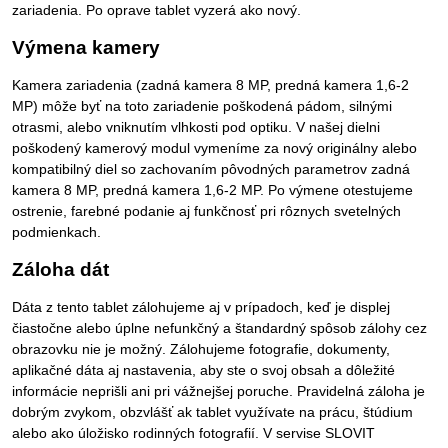
zariadenia. Po oprave tablet vyzerá ako nový.
Výmena kamery
Kamera zariadenia (zadná kamera 8 MP, predná kamera 1,6-2
MP) môže byť na toto zariadenie poškodená pádom, silnými
otrasmi, alebo vniknutím vlhkosti pod optiku. V našej dielni
poškodený kamerový modul vymeníme za nový originálny alebo
kompatibilný diel so zachovaním pôvodných parametrov zadná
kamera 8 MP, predná kamera 1,6-2 MP. Po výmene otestujeme
ostrenie, farebné podanie aj funkčnosť pri rôznych svetelných
podmienkach.
Záloha dát
Dáta z tento tablet zálohujeme aj v prípadoch, keď je displej
čiastočne alebo úplne nefunkčný a štandardný spôsob zálohy cez
obrazovku nie je možný. Zálohujeme fotografie, dokumenty,
aplikačné dáta aj nastavenia, aby ste o svoj obsah a dôležité
informácie neprišli ani pri vážnejšej poruche. Pravidelná záloha je
dobrým zvykom, obzvlášť ak tablet využívate na prácu, štúdium
alebo ako úložisko rodinných fotografií. V servise SLOVIT