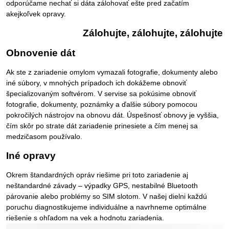
odporúčame nechať si dáta zálohovať ešte pred začatím
akejkoľvek opravy.
Zálohujte, zálohujte, zálohujte
Obnovenie dát
Ak ste z zariadenie omylom vymazali fotografie, dokumenty alebo
iné súbory, v mnohých prípadoch ich dokážeme obnoviť
špecializovaným softvérom. V servise sa pokúsime obnoviť
fotografie, dokumenty, poznámky a ďalšie súbory pomocou
pokročilých nástrojov na obnovu dát. Úspešnosť obnovy je vyššia,
čím skôr po strate dát zariadenie prinesiete a čím menej sa
medzičasom používalo.
Iné opravy
Okrem štandardných opráv riešime pri toto zariadenie aj
neštandardné závady – výpadky GPS, nestabilné Bluetooth
párovanie alebo problémy so SIM slotom. V našej dielni každú
poruchu diagnostikujeme individuálne a navrhneme optimálne
riešenie s ohľadom na vek a hodnotu zariadenia.