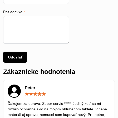
Požiadavka
*
Odoslať
Zákaznícke hodnotenia
Peter
Hodnotenie:
5
/
Ďakujem za opravu. Super servis *****. Jediný keď sa mi
5
rozbilo ochranné sklo na mojom obľúbenom tablete. V cene
materiál aj oprava, nemusel som kupovať nový. Promptne,