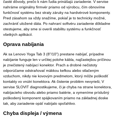
časté dôvody, prečo k nám ľudia prinášajú zariadenie. V servise
nahráme originálny firmvér priamo od výrobcu, čím obnovíme
funkčnosť systému bez straty záruky na hardvérové komponenty.
Pred zásahom sa vždy snažíme, pokiaľ je to technicky možné,
zachrániť uložené dáta. Po nahraní softvéru zariadenie dôkladne
otestujeme, aby sme si overili stabilitu systému a funkčnosť
všetkých aplikácií.
Oprava nabíjania
Ak sa Lenovo Yoga Tab 3 (8"/10") prestane nabíjať, prípadne
nabíjanie funguje len v určitej polohe kábla, najčastejšou príčinou
je znečistený nabíjací konektor. Prach a drobné nečistoty
odporúčame odstraňovať mäkkou kefkou alebo stlačeným
vzduchom, nikdy nie kovovým predmetom, ktorý môže poškodiť
kontakty vo vnútri konektora. Ak čistenie problém nevyrieši, V
servise SLOVIT diagnostikujeme, či je chyba na strane konektora,
nabíjacieho obvodu alebo priamo batérie, a vymeníme príslušný
poškodený komponent spájkovaním priamo na základnej doske
tak, aby zariadenie opäť nabíjalo spoľahlivo.
Chyba displeja / výmena