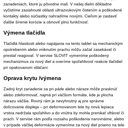
zariadeniach, ktoré ju pôvodne mali. V našej dielni dôkladne
vyčistíme zasiahnuté oblasti ultrazvukovým čistením a poškodené
kontakty alebo súčiastky nahradíme novými. Cieľom je zastaviť
ďalšie šírenie korózie a obnoviť plnú funkčnosť.
Výmena tlačidla
Tlačidlá hlasitosti alebo napájania na tento tablet sa mechanickým
opotrebením alebo vniknutím prachu môžu začať zasekávať či
prestať reagovať. V servise SLOVIT vymeníme poškodený
mechanizmus za nový diel a overíme spoľahlivosť reakcie tlačidiel
pri opakovanom stláčaní.
Oprava krytu /výmena
Zadný kryt zariadenie sa pri páde alebo náraze môže prasknúť
alebo zdeformovať, najmä pri väčšom formáte, kde je plocha
nárazu väčšia. Rovný rám je nevyhnutný aj pre správne
dolícovanie displeja – pri deformovanom tele by nová lepiaca
vrstva nedržala spoľahlivo a do vnútra by mohla prenikať vlhkosť či
prach. V servise rám podľa rozsahu poškodenia narovnáme, alebo
v prípade väčšej deformácie vymeníme za nový diel priamo na tele