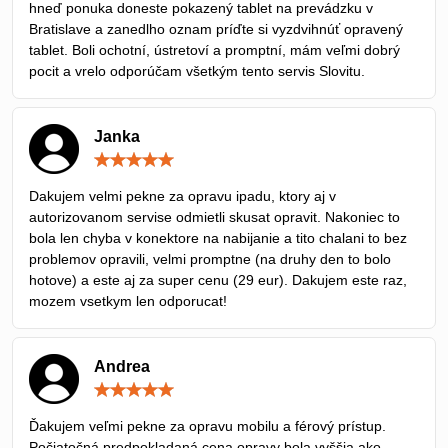
hneď ponuka doneste pokazený tablet na prevádzku v
Bratislave a zanedlho oznam príďte si vyzdvihnúť opravený
tablet. Boli ochotní, ústretoví a promptní, mám veľmi dobrý
pocit a vrelo odporúčam všetkým tento servis Slovitu.
Janka
Hodnotenie:
5
/
Dakujem velmi pekne za opravu ipadu, ktory aj v
5
autorizovanom servise odmietli skusat opravit. Nakoniec to
bola len chyba v konektore na nabijanie a tito chalani to bez
problemov opravili, velmi promptne (na druhy den to bolo
hotove) a este aj za super cenu (29 eur). Dakujem este raz,
mozem vsetkym len odporucat!
Andrea
Hodnotenie:
5
/
Ďakujem veľmi pekne za opravu mobilu a férový prístup.
5
Počiatočná predpokladaná cena opravy bola vyššia ako