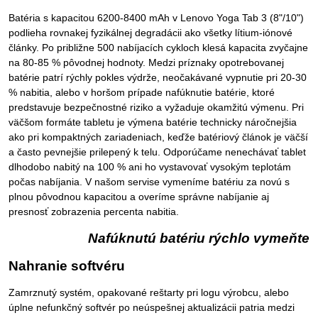
Batéria s kapacitou 6200-8400 mAh v Lenovo Yoga Tab 3 (8"/10")
podlieha rovnakej fyzikálnej degradácii ako všetky lítium-iónové
články. Po približne 500 nabíjacích cykloch klesá kapacita zvyčajne
na 80-85 % pôvodnej hodnoty. Medzi príznaky opotrebovanej
batérie patrí rýchly pokles výdrže, neočakávané vypnutie pri 20-30
% nabitia, alebo v horšom prípade nafúknutie batérie, ktoré
predstavuje bezpečnostné riziko a vyžaduje okamžitú výmenu. Pri
väčšom formáte tabletu je výmena batérie technicky náročnejšia
ako pri kompaktných zariadeniach, keďže batériový článok je väčší
a často pevnejšie prilepený k telu. Odporúčame nenechávať tablet
dlhodobo nabitý na 100 % ani ho vystavovať vysokým teplotám
počas nabíjania. V našom servise vymeníme batériu za novú s
plnou pôvodnou kapacitou a overíme správne nabíjanie aj
presnosť zobrazenia percenta nabitia.
Nafúknutú batériu rýchlo vymeňte
Nahranie softvéru
Zamrznutý systém, opakované reštarty pri logu výrobcu, alebo
úplne nefunkčný softvér po neúspešnej aktualizácii patria medzi