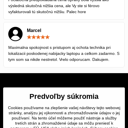
výsledná skutočná nižšia cena, ale Vy ste si férovo
vyfakturovali tú skutočnú nižšiu. Palec hore
Marcel
Hodnotenie:
5
/
Maximalna spokojnost s pristupom aj ochota technika pri
5
lokalizacii poskodenej nabijacky laptopu a celkom zadarmo. S
tym som sa nikde nestretol. Vrelo odporucam. Dakujem.
Servis Bratislava
Predvoľby súkromia
Servis Žilina
Cookies používame na zlepšenie vašej návštevy tejto webovej
Servis Košice
stránky, analýzu jej výkonnosti a zhromažďovanie údajov o jej
používaní. Na tento účel môžeme použiť nástroje a služby
tretích strán a zhromaždené údaje sa môžu preniesť k