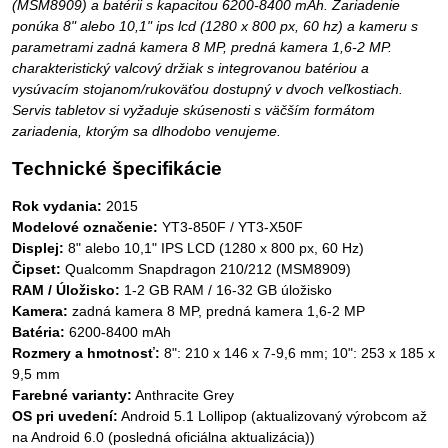
(MSM8909) a batérii s kapacitou 6200-8400 mAh. Zariadenie
ponúka 8" alebo 10,1" ips lcd (1280 x 800 px, 60 hz) a kameru s
parametrami zadná kamera 8 MP, predná kamera 1,6-2 MP.
charakteristický valcový držiak s integrovanou batériou a
vysúvacím stojanom/rukoväťou dostupný v dvoch veľkostiach.
Servis tabletov si vyžaduje skúsenosti s väčším formátom
zariadenia, ktorým sa dlhodobo venujeme.
Technické špecifikácie
Rok vydania:
2015
Modelové označenie:
YT3-850F / YT3-X50F
Displej:
8" alebo 10,1" IPS LCD (1280 x 800 px, 60 Hz)
Čipset:
Qualcomm Snapdragon 210/212 (MSM8909)
RAM / Úložisko:
1-2 GB RAM / 16-32 GB úložisko
Kamera:
zadná kamera 8 MP, predná kamera 1,6-2 MP
Batéria:
6200-8400 mAh
Rozmery a hmotnosť:
8": 210 x 146 x 7-9,6 mm; 10": 253 x 185 x
9,5 mm
Farebné varianty:
Anthracite Grey
OS pri uvedení:
Android 5.1 Lollipop (aktualizovaný výrobcom až
na Android 6.0 (posledná oficiálna aktualizácia))