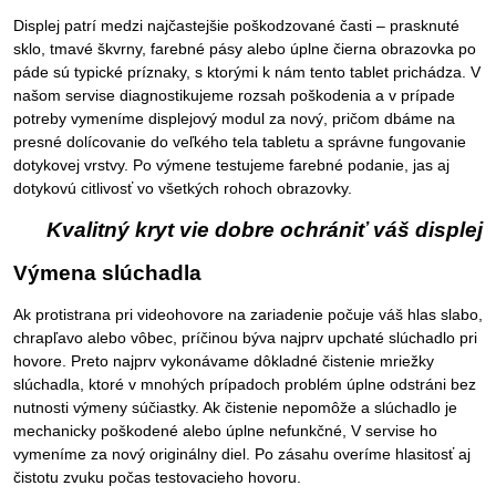
Displej patrí medzi najčastejšie poškodzované časti – prasknuté
sklo, tmavé škvrny, farebné pásy alebo úplne čierna obrazovka po
páde sú typické príznaky, s ktorými k nám tento tablet prichádza. V
našom servise diagnostikujeme rozsah poškodenia a v prípade
potreby vymeníme displejový modul za nový, pričom dbáme na
presné dolícovanie do veľkého tela tabletu a správne fungovanie
dotykovej vrstvy. Po výmene testujeme farebné podanie, jas aj
dotykovú citlivosť vo všetkých rohoch obrazovky.
Kvalitný kryt vie dobre ochrániť váš displej
Výmena slúchadla
Ak protistrana pri videohovore na zariadenie počuje váš hlas slabo,
chrapľavo alebo vôbec, príčinou býva najprv upchaté slúchadlo pri
hovore. Preto najprv vykonávame dôkladné čistenie mriežky
slúchadla, ktoré v mnohých prípadoch problém úplne odstráni bez
nutnosti výmeny súčiastky. Ak čistenie nepomôže a slúchadlo je
mechanicky poškodené alebo úplne nefunkčné, V servise ho
vymeníme za nový originálny diel. Po zásahu overíme hlasitosť aj
čistotu zvuku počas testovacieho hovoru.