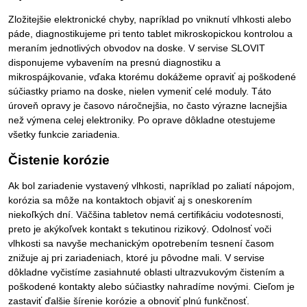
Zložitejšie elektronické chyby, napríklad po vniknutí vlhkosti alebo
páde, diagnostikujeme pri tento tablet mikroskopickou kontrolou a
meraním jednotlivých obvodov na doske. V servise SLOVIT
disponujeme vybavením na presnú diagnostiku a
mikrospájkovanie, vďaka ktorému dokážeme opraviť aj poškodené
súčiastky priamo na doske, nielen vymeniť celé moduly. Táto
úroveň opravy je časovo náročnejšia, no často výrazne lacnejšia
než výmena celej elektroniky. Po oprave dôkladne otestujeme
všetky funkcie zariadenia.
Čistenie korózie
Ak bol zariadenie vystavený vlhkosti, napríklad po zaliatí nápojom,
korózia sa môže na kontaktoch objaviť aj s oneskorením
niekoľkých dní. Väčšina tabletov nemá certifikáciu vodotesnosti,
preto je akýkoľvek kontakt s tekutinou rizikový. Odolnosť voči
vlhkosti sa navyše mechanickým opotrebením tesnení časom
znižuje aj pri zariadeniach, ktoré ju pôvodne mali. V servise
dôkladne vyčistíme zasiahnuté oblasti ultrazvukovým čistením a
poškodené kontakty alebo súčiastky nahradíme novými. Cieľom je
zastaviť ďalšie šírenie korózie a obnoviť plnú funkčnosť.