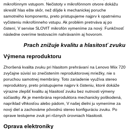
mikrofónnym vstupom. Nečistoty v mikrofónnom otvore dokážu
skresliť hlas ešte skôr, než dôjde k mechanickej poruche
samotného komponentu, preto pristupujeme najprv k opatrnému
vyčisteniu mikrofónneho vstupu. Ak problém pretrváva aj po
čistení, V servise SLOVIT mikrofón vymeníme za nový. Funkčnosť
následne overíme testovacím nahrávaním aj hovorom.
Prach znižuje kvalitu a hlasitosť zvuku
Výmena reproduktoru
Zhoršená kvalita zvuku pri hlasitom prehrávaní na Lenovo Miix 720
zvyčajne súvisí so znečistením reproduktorovej mriežky, nie s
poruchou samotnej membrány. Toto zariadenie využíva stereo
reproduktory, preto pristupujeme najprv k čisteniu, ktoré dokáže
výrazne zlepšiť kvalitu aj hlasitosť zvuku bez nutnosti výmeny
súčiastky. Ak je membrána reproduktora mechanicky poškodená,
napríklad vlhkosťou alebo pádom, V našej dielni ju vymeníme za
nový diel a zachováme pôvodnú stereo konfiguráciu zvuku. Po
oprave testujeme zvuk pri rôznych úrovniach hlasitosti.
Oprava elektroniky