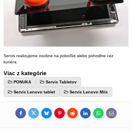
Servis realizujeme osobne na pobočke alebo pohodlne cez
kuriéra.
Viac z kategórie
PONUKA
Servis Tabletov
Servis Lenovo tablet
Servis Lenovo Miix
Facebook
Twitter
Bluesky
Pinterest
Reddit
LinkedIn
WhatsApp
E-
mail