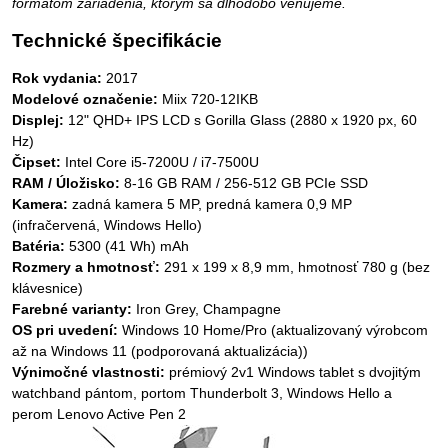
formátom zariadenia, ktorým sa dlhodobo venujeme.
Technické špecifikácie
Rok vydania:
2017
Modelové označenie:
Miix 720-12IKB
Displej:
12" QHD+ IPS LCD s Gorilla Glass (2880 x 1920 px, 60
Hz)
Čipset:
Intel Core i5-7200U / i7-7500U
RAM / Úložisko:
8-16 GB RAM / 256-512 GB PCIe SSD
Kamera:
zadná kamera 5 MP, predná kamera 0,9 MP
(infračervená, Windows Hello)
Batéria:
5300 (41 Wh) mAh
Rozmery a hmotnosť:
291 x 199 x 8,9 mm, hmotnosť 780 g (bez
klávesnice)
Farebné varianty:
Iron Grey, Champagne
OS pri uvedení:
Windows 10 Home/Pro (aktualizovaný výrobcom
až na Windows 11 (podporovaná aktualizácia))
Výnimočné vlastnosti:
prémiový 2v1 Windows tablet s dvojitým
watchband pántom, portom Thunderbolt 3, Windows Hello a
perom Lenovo Active Pen 2