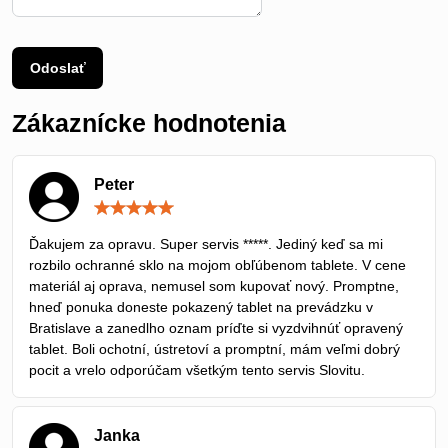
Odoslať
Zákaznícke hodnotenia
Peter
Hodnotenie:
5
/
Ďakujem za opravu. Super servis *****. Jediný keď sa mi
5
rozbilo ochranné sklo na mojom obľúbenom tablete. V cene
materiál aj oprava, nemusel som kupovať nový. Promptne,
hneď ponuka doneste pokazený tablet na prevádzku v
Bratislave a zanedlho oznam príďte si vyzdvihnúť opravený
tablet. Boli ochotní, ústretoví a promptní, mám veľmi dobrý
pocit a vrelo odporúčam všetkým tento servis Slovitu.
Janka