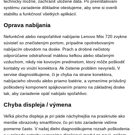
technicky možné, zachrániť uložené dáta. Po preinštalovaní
systému zariadenie dôkladne otestujeme, aby sme si overili
stabilitu a funkčnosť všetkých aplikácií.
Oprava nabíjania
Nefunkčné alebo nespoľahlivé nabíjanie Lenovo Miix 720 zvykne
súvisieť so znečisteným portom, prípadne opotrebovaným
nabíjacím obvodom na doske. Prach a drobné nečistoty
odporúčame odstraňovať mäkkou kefkou alebo stlačeným
vzduchom, nikdy nie kovovým predmetom, ktorý môže poškodiť
kontakty vo vnútri konektora. Ak čistenie problém nevyrieši, V
servise diagnostikujeme, či je chyba na strane konektora,
nabíjacieho obvodu alebo priamo batérie, a vymeníme príslušný
poškodený komponent spájkovaním priamo na základnej doske
tak, aby zariadenie opäť nabíjalo spoľahlivo.
Chyba displeja / výmena
Veľká plocha displeja je pri páde náchylnejšia na prasknutie ako
menšie obrazovky smartfónov, čo pri toto zariadenie vidíme
pomerne často. V našej dielni diagnostikujeme rozsah poškodenia
a v prípade potreby vymeníme displejový modul za nový, pričom