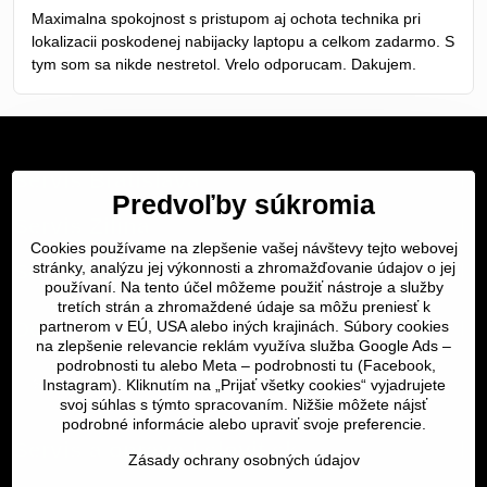
/
Maximalna spokojnost s pristupom aj ochota technika pri
5
lokalizacii poskodenej nabijacky laptopu a celkom zadarmo. S
tym som sa nikde nestretol. Vrelo odporucam. Dakujem.
Servis Bratislava
Predvoľby súkromia
Servis Žilina
Cookies používame na zlepšenie vašej návštevy tejto webovej
Servis Košice
stránky, analýzu jej výkonnosti a zhromažďovanie údajov o jej
používaní. Na tento účel môžeme použiť nástroje a služby
tretích strán a zhromaždené údaje sa môžu preniesť k
Dôležité odkazy
partnerom v EÚ, USA alebo iných krajinách. Súbory cookies
na zlepšenie relevancie reklám využíva služba Google Ads –
podrobnosti tu
alebo Meta –
podrobnosti tu
(Facebook,
SERVIS KURIÉROM
Instagram). Kliknutím na „Prijať všetky cookies“ vyjadrujete
svoj súhlas s týmto spracovaním. Nižšie môžete nájsť
podrobné informácie alebo upraviť svoje preferencie.
Servis a oprava | slovit.sk
Zásady ochrany osobných údajov