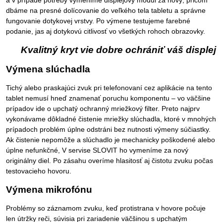
dbáme na presné dolícovanie do veľkého tela tabletu a správne
fungovanie dotykovej vrstvy. Po výmene testujeme farebné
podanie, jas aj dotykovú citlivosť vo všetkých rohoch obrazovky.
Kvalitný kryt vie dobre ochrániť váš displej
Výmena slúchadla
Tichý alebo praskajúci zvuk pri telefonovaní cez aplikácie na tento
tablet nemusí hneď znamenať poruchu komponentu – vo väčšine
prípadov ide o upchatý ochranný mriežkový filter. Preto najprv
vykonávame dôkladné čistenie mriežky slúchadla, ktoré v mnohých
prípadoch problém úplne odstráni bez nutnosti výmeny súčiastky.
Ak čistenie nepomôže a slúchadlo je mechanicky poškodené alebo
úplne nefunkčné, V servise SLOVIT ho vymeníme za nový
originálny diel. Po zásahu overíme hlasitosť aj čistotu zvuku počas
testovacieho hovoru.
Výmena mikrofónu
Problémy so záznamom zvuku, keď protistrana v hovore počuje
len útržky reči, súvisia pri zariadenie väčšinou s upchatým