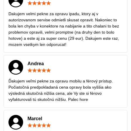
Hodnotenie:
5
/
Dakujem velmi pekne za opravu ipadu, ktory aj v
5
autorizovanom servise odmietli skusat opravit. Nakoniec to
bola len chyba v konektore na nabijanie a tito chalani to bez
problemov opravili, velmi promptne (na druhy den to bolo
hotove) a este aj za super cenu (29 eur). Dakujem este raz,
mozem vsetkym len odporucat!
Andrea
Hodnotenie:
5
/
Ďakujem veľmi pekne za opravu mobilu a férový prístup.
5
Počiatočná predpokladaná cena opravy bola vyššia ako
výsledná skutočná nižšia cena, ale Vy ste si férovo
vyfakturovali tú skutočnú nižšiu. Palec hore
Marcel
Hodnotenie:
5