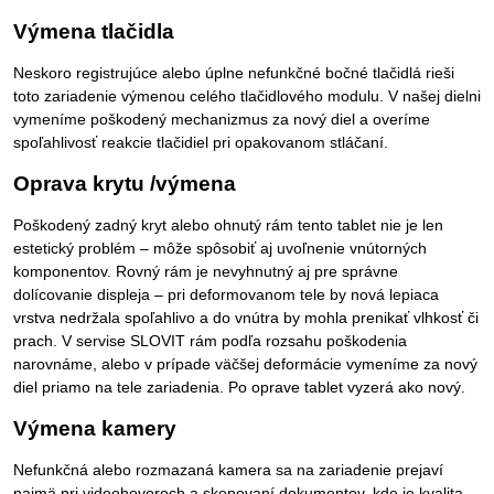
Výmena tlačidla
Neskoro registrujúce alebo úplne nefunkčné bočné tlačidlá rieši
toto zariadenie výmenou celého tlačidlového modulu. V našej dielni
vymeníme poškodený mechanizmus za nový diel a overíme
spoľahlivosť reakcie tlačidiel pri opakovanom stláčaní.
Oprava krytu /výmena
Poškodený zadný kryt alebo ohnutý rám tento tablet nie je len
estetický problém – môže spôsobiť aj uvoľnenie vnútorných
komponentov. Rovný rám je nevyhnutný aj pre správne
dolícovanie displeja – pri deformovanom tele by nová lepiaca
vrstva nedržala spoľahlivo a do vnútra by mohla prenikať vlhkosť či
prach. V servise SLOVIT rám podľa rozsahu poškodenia
narovnáme, alebo v prípade väčšej deformácie vymeníme za nový
diel priamo na tele zariadenia. Po oprave tablet vyzerá ako nový.
Výmena kamery
Nefunkčná alebo rozmazaná kamera sa na zariadenie prejaví
najmä pri videohovoroch a skenovaní dokumentov, kde je kvalita