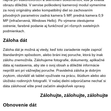
obrazu dôležitá. V servise poškodený kamerový modul vymeníme
za nový originálny alebo kompatibilný diel so zachovaním
pôvodných parametrov zadná kamera 5 MP, predná kamera 0,9
MP (infračervená, Windows Hello). Po výmene otestujeme
ostrenie, farebné podanie aj funkčnosť pri rôznych svetelných
podmienkach.
Záloha dát
Záloha dát je možná aj vtedy, keď toto zariadenie nejde zapnúť
štandardným spôsobom, alebo bráni inej poruche, ktorá by inak
zálohu znemožnila. Zálohujeme fotografie, dokumenty, aplikačné
dáta aj nastavenia, aby ste o svoj obsah a dôležité informácie
neprišli ani pri vážnejšej poruche. Pravidelná záloha je dobrým
zvykom, obzvlášť ak tablet využívate na prácu, štúdium alebo ako
úložisko rodinných fotografií. V našej dielni odporúčame nechať si
dáta zálohovať ešte pred začatím akejkoľvek opravy.
Zálohujte, zálohujte, zálohujte
Obnovenie dát