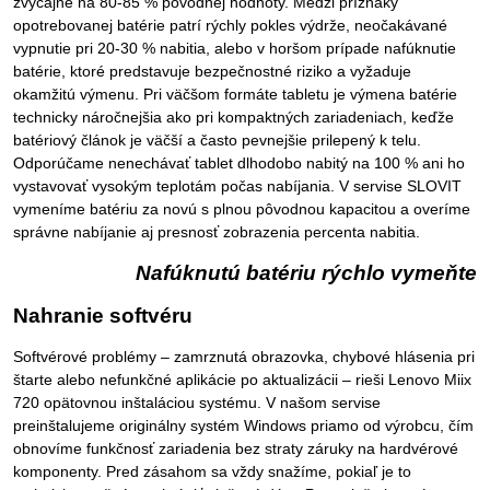
zvyčajne na 80-85 % pôvodnej hodnoty. Medzi príznaky
opotrebovanej batérie patrí rýchly pokles výdrže, neočakávané
vypnutie pri 20-30 % nabitia, alebo v horšom prípade nafúknutie
batérie, ktoré predstavuje bezpečnostné riziko a vyžaduje
okamžitú výmenu. Pri väčšom formáte tabletu je výmena batérie
technicky náročnejšia ako pri kompaktných zariadeniach, keďže
batériový článok je väčší a často pevnejšie prilepený k telu.
Odporúčame nenechávať tablet dlhodobo nabitý na 100 % ani ho
vystavovať vysokým teplotám počas nabíjania. V servise SLOVIT
vymeníme batériu za novú s plnou pôvodnou kapacitou a overíme
správne nabíjanie aj presnosť zobrazenia percenta nabitia.
Nafúknutú batériu rýchlo vymeňte
Nahranie softvéru
Softvérové problémy – zamrznutá obrazovka, chybové hlásenia pri
štarte alebo nefunkčné aplikácie po aktualizácii – rieši Lenovo Miix
720 opätovnou inštaláciou systému. V našom servise
preinštalujeme originálny systém Windows priamo od výrobcu, čím
obnovíme funkčnosť zariadenia bez straty záruky na hardvérové
komponenty. Pred zásahom sa vždy snažíme, pokiaľ je to