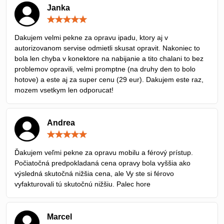
Janka
Hodnotenie:
5
/
Dakujem velmi pekne za opravu ipadu, ktory aj v
5
autorizovanom servise odmietli skusat opravit. Nakoniec to
bola len chyba v konektore na nabijanie a tito chalani to bez
problemov opravili, velmi promptne (na druhy den to bolo
hotove) a este aj za super cenu (29 eur). Dakujem este raz,
mozem vsetkym len odporucat!
Andrea
Hodnotenie:
5
/
Ďakujem veľmi pekne za opravu mobilu a férový prístup.
5
Počiatočná predpokladaná cena opravy bola vyššia ako
výsledná skutočná nižšia cena, ale Vy ste si férovo
vyfakturovali tú skutočnú nižšiu. Palec hore
Marcel