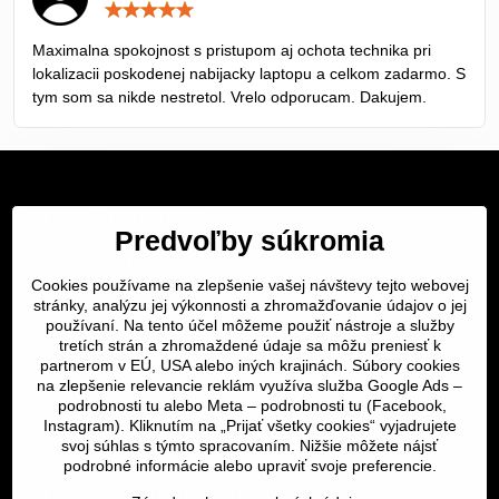
Hodnotenie:
5
/
Maximalna spokojnost s pristupom aj ochota technika pri
5
lokalizacii poskodenej nabijacky laptopu a celkom zadarmo. S
tym som sa nikde nestretol. Vrelo odporucam. Dakujem.
Servis Bratislava
Predvoľby súkromia
Servis Žilina
Cookies používame na zlepšenie vašej návštevy tejto webovej
Servis Košice
stránky, analýzu jej výkonnosti a zhromažďovanie údajov o jej
používaní. Na tento účel môžeme použiť nástroje a služby
tretích strán a zhromaždené údaje sa môžu preniesť k
Dôležité odkazy
partnerom v EÚ, USA alebo iných krajinách. Súbory cookies
na zlepšenie relevancie reklám využíva služba Google Ads –
podrobnosti tu
alebo Meta –
podrobnosti tu
(Facebook,
SERVIS KURIÉROM
Instagram). Kliknutím na „Prijať všetky cookies“ vyjadrujete
svoj súhlas s týmto spracovaním. Nižšie môžete nájsť
podrobné informácie alebo upraviť svoje preferencie.
Servis a oprava | slovit.sk