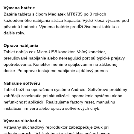
Výmena batérie
Batéria tabletu s čipom Mediatek MT8735 po 9 rokoch
každodenného nabíjania stráca kapacitu. Výdrž klesá výrazne pod
pôvodnú hodnotu. Výmena batérie predĺži životnosť tabletu o
ďalšie roky.
Oprava nabíjania
Tablet nabíja cez Micro-USB konektor. Voľný konektor,
prerušované nabíjanie alebo nereagujúci port sú typické prejavy
opotrebovania. Konektor meníme spájkovaním na základnej
doske. Po oprave testujeme nabíjanie aj dátový prenos.
Nahranie softvéru
Tablet beží na operačnom systéme Android. Softvérové problémy
zahŕňajú zaseknutie pri aktualizácii, spomalenie systému alebo
nefunkčnosť aplikácií. Realizujeme factory reset, manuálnu
inštaláciu firmvéru alebo opravu softvérových chýb.
Výmena slúchadla
Vstavaný slúchadlový reproduktor zabezpečuje zvuk pri
videohovoroch. Tichý alebo skreslený hlas počas hovoru