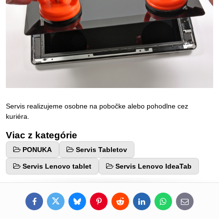
Servis realizujeme osobne na pobočke alebo pohodlne cez
kuriéra.
Viac z kategórie
PONUKA
Servis Tabletov
Servis Lenovo tablet
Servis Lenovo IdeaTab
Facebook
Twitter
Bluesky
Pinterest
Reddit
LinkedIn
WhatsApp
E-
mail