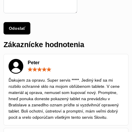
Odoslať
Zákaznícke hodnotenia
Peter
Hodnotenie:
5
/
Ďakujem za opravu. Super servis *****. Jediný keď sa mi
5
rozbilo ochranné sklo na mojom obľúbenom tablete. V cene
materiál aj oprava, nemusel som kupovať nový. Promptne,
hneď ponuka doneste pokazený tablet na prevádzku v
Bratislave a zanedlho oznam príďte si vyzdvihnúť opravený
tablet. Boli ochotní, ústretoví a promptní, mám veľmi dobrý
pocit a vrelo odporúčam všetkým tento servis Slovitu.