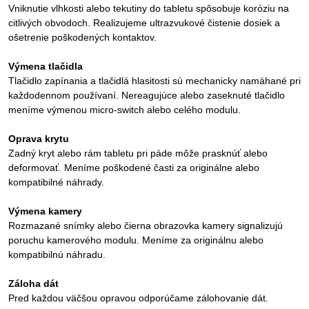
Vniknutie vlhkosti alebo tekutiny do tabletu spôsobuje koróziu na
citlivých obvodoch. Realizujeme ultrazvukové čistenie dosiek a
ošetrenie poškodených kontaktov.
Výmena tlačidla
Tlačidlo zapínania a tlačidlá hlasitosti sú mechanicky namáhané pri
každodennom používaní. Nereagujúce alebo zaseknuté tlačidlo
meníme výmenou micro-switch alebo celého modulu.
Oprava krytu
Zadný kryt alebo rám tabletu pri páde môže prasknúť alebo
deformovať. Meníme poškodené časti za originálne alebo
kompatibilné náhrady.
Výmena kamery
Rozmazané snímky alebo čierna obrazovka kamery signalizujú
poruchu kamerového modulu. Meníme za originálnu alebo
kompatibilnú náhradu.
Záloha dát
Pred každou väčšou opravou odporúčame zálohovanie dát.