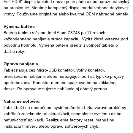
Full HD 8" displej tabletu Lenovo je pri páde alebo náraze náchylný
na prasknutie. Meníme kompletný displej modul vrátane dotykovej
vrstvy. Používame originálne alebo kvalitné OEM náhradné panely.
Výmena batérie
Batéria tabletu s čipom Intel Atom Z3745 po 11 rokoch
každodenného nabíjania stráca kapacitu. Výdrž klesá výrazne pod
pôvodnú hodnotu. Výmena batérie predĺži životnosť tabletu o
ďalšie roky.
Oprava nabíjania
Tablet nabíja cez Micro-USB konektor. Voľný konektor,
prerušované nabíjanie alebo nereagujúci port sú typické prejavy
opotrebovania. Konektor meníme spájkovaním na základnej
doske. Po oprave testujeme nabíjanie aj dátový prenos.
Nahranie softvéru
Tablet beží na operačnom systéme Android. Softvérové problémy
zahŕňajú zaseknutie pri aktualizácii, spomalenie systému alebo
nefunkčnosť aplikácií. Realizujeme factory reset, manuálnu
inštaláciu firmvéru alebo opravu softvérových chýb.