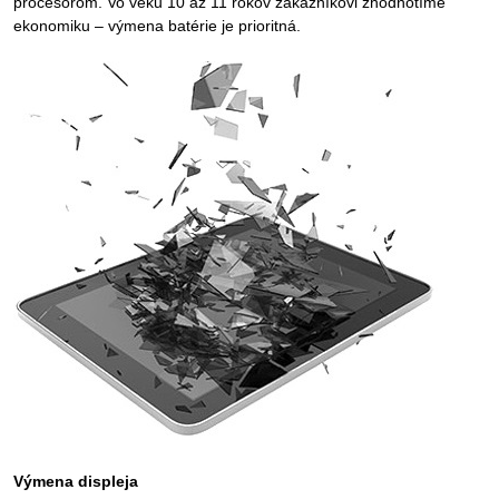
procesorom. Vo veku 10 až 11 rokov zákazníkovi zhodnotíme
ekonomiku – výmena batérie je prioritná.
Výmena displeja