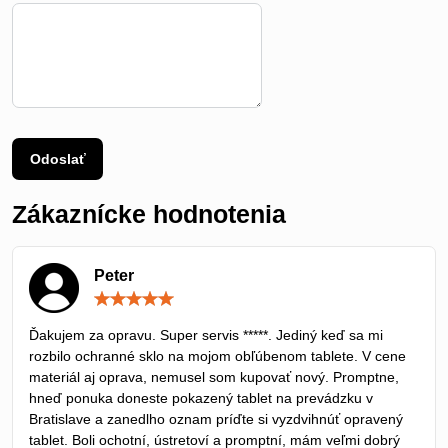
Odoslať
Zákaznícke hodnotenia
Peter
Hodnotenie:
5
/
Ďakujem za opravu. Super servis *****. Jediný keď sa mi
5
rozbilo ochranné sklo na mojom obľúbenom tablete. V cene
materiál aj oprava, nemusel som kupovať nový. Promptne,
hneď ponuka doneste pokazený tablet na prevádzku v
Bratislave a zanedlho oznam príďte si vyzdvihnúť opravený
tablet. Boli ochotní, ústretoví a promptní, mám veľmi dobrý