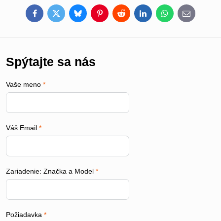
Facebook
Twitter
Bluesky
Pinterest
Reddit
LinkedIn
WhatsApp
E-
mail
Spýtajte sa nás
Vaše meno
*
Váš Email
*
Zariadenie: Značka a Model
*
Požiadavka
*