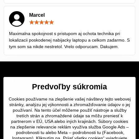
Marcel
Hodnotenie:
5
/
Maximalna spokojnost s pristupom aj ochota technika pri
5
lokalizacii poskodenej nabijacky laptopu a celkom zadarmo. S
tym som sa nikde nestretol. Vrelo odporucam. Dakujem.
Servis Bratislava
Predvoľby súkromia
Servis Žilina
Cookies používame na zlepšenie vašej návštevy tejto webovej
Servis Košice
stránky, analýzu jej výkonnosti a zhromažďovanie údajov o jej
používaní. Na tento účel môžeme použiť nástroje a služby
tretích strán a zhromaždené údaje sa môžu preniesť k
Dôležité odkazy
partnerom v EÚ, USA alebo iných krajinách. Súbory cookies
na zlepšenie relevancie reklám využíva služba Google Ads –
podrobnosti tu
alebo Meta –
podrobnosti tu
(Facebook,
SERVIS KURIÉROM
Instagram). Kliknutím na „Prijať všetky cookies“ vyjadrujete