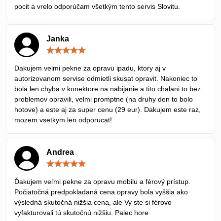
pocit a vrelo odporúčam všetkým tento servis Slovitu.
Janka
Hodnotenie:
5
/
Dakujem velmi pekne za opravu ipadu, ktory aj v
5
autorizovanom servise odmietli skusat opravit. Nakoniec to
bola len chyba v konektore na nabijanie a tito chalani to bez
problemov opravili, velmi promptne (na druhy den to bolo
hotove) a este aj za super cenu (29 eur). Dakujem este raz,
mozem vsetkym len odporucat!
Andrea
Hodnotenie:
5
/
Ďakujem veľmi pekne za opravu mobilu a férový prístup.
5
Počiatočná predpokladaná cena opravy bola vyššia ako
výsledná skutočná nižšia cena, ale Vy ste si férovo
vyfakturovali tú skutočnú nižšiu. Palec hore