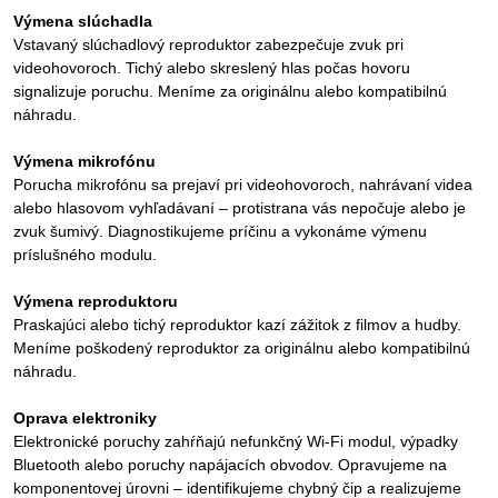
Výmena slúchadla
Vstavaný slúchadlový reproduktor zabezpečuje zvuk pri
videohovoroch. Tichý alebo skreslený hlas počas hovoru
signalizuje poruchu. Meníme za originálnu alebo kompatibilnú
náhradu.
Výmena mikrofónu
Porucha mikrofónu sa prejaví pri videohovoroch, nahrávaní videa
alebo hlasovom vyhľadávaní – protistrana vás nepočuje alebo je
zvuk šumivý. Diagnostikujeme príčinu a vykonáme výmenu
príslušného modulu.
Výmena reproduktoru
Praskajúci alebo tichý reproduktor kazí zážitok z filmov a hudby.
Meníme poškodený reproduktor za originálnu alebo kompatibilnú
náhradu.
Oprava elektroniky
Elektronické poruchy zahŕňajú nefunkčný Wi-Fi modul, výpadky
Bluetooth alebo poruchy napájacích obvodov. Opravujeme na
komponentovej úrovni – identifikujeme chybný čip a realizujeme