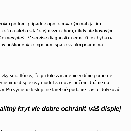
steným portom, prípadne opotrebovaným nabíjacím
 kefkou alebo stlačeným vzduchom, nikdy nie kovovým
ém nevyrieši, V servise diagnostikujeme, či je chyba na
lušný poškodený komponent spájkovaním priamo na
ovky smartfónov, čo pri toto zariadenie vidíme pomerne
 vymeníme displejový modul za nový, pričom dbáme na
tvy. Po výmene testujeme farebné podanie, jas aj dotykovú
alitný kryt vie dobre ochrániť váš displej