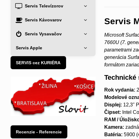
Servis Televízorov
Servis M
Servis Kávovarov
Servis Vysavačov
Microsoft Surfa
7660U (7. gener
Servis Apple
parametrami za
generácia Surfac
SERVIS cez KURIÉRA
formátom zaria
Technické 
Rok vydania:
2
Modelové ozna
Displej:
12,3" P
Čipset:
Intel C
RAM / Úložisk
Kamera:
zadná 
Recenzie - Referencie
Batéria:
5900 (