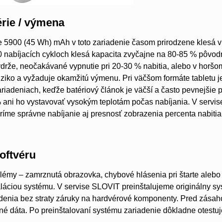
rie / výmena
e 5900 (45 Wh) mAh v toto zariadenie časom prirodzene klesá v
0 nabíjacích cykloch klesá kapacita zvyčajne na 80-85 % pôvodn
ýdrže, neočakávané vypnutie pri 20-30 % nabitia, alebo v horšom
ziko a vyžaduje okamžitú výmenu. Pri väčšom formáte tabletu je
iadeniach, keďže batériový článok je väčší a často pevnejšie 
% ani ho vystavovať vysokým teplotám počas nabíjania. V serv
ríme správne nabíjanie aj presnosť zobrazenia percenta nabitia
oftvéru
lémy – zamrznutá obrazovka, chybové hlásenia pri štarte alebo ne
aláciou systému. V servise SLOVIT preinštalujeme originálny 
denia bez straty záruky na hardvérové komponenty. Pred zásah
né dáta. Po preinštalovaní systému zariadenie dôkladne otestuje