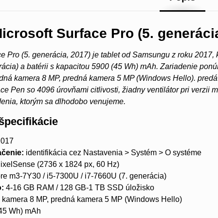
icrosoft Surface Pro (5. generáci
ce Pro (5. generácia, 2017) je tablet od Samsungu z roku 2017, k
ácia) a batérii s kapacitou 5900 (45 Wh) mAh. Zariadenie ponú
dná kamera 8 MP, predná kamera 5 MP (Windows Hello). predáv
e Pen so 4096 úrovňami citlivosti, žiadny ventilátor pri verzii 
denia, ktorým sa dlhodobo venujeme.
špecifikácie
017
čenie:
identifikácia cez Nastavenia > Systém > O systéme
ixelSense (2736 x 1824 px, 60 Hz)
ore m3-7Y30 / i5-7300U / i7-7660U (7. generácia)
o:
4-16 GB RAM / 128 GB-1 TB SSD úložisko
kamera 8 MP, predná kamera 5 MP (Windows Hello)
45 Wh) mAh