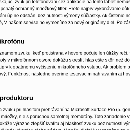
skajúci zvuk pri telefonovaní cez aplikácie na tento tablet n
upchatý ochranný mriežkový filter. Preto najprv vykonávame dôk
ém úplne odstráni bez nutnosti výmeny súčiastky. Ak čistenie
, V našom servise ho vymeníme za nový originálny diel. Po zás
krofónu
namom zvuku, keď protistrana v hovore počuje len útržky reči,
oty v mikrofónnom otvore dokážu skresliť hlas ešte skôr, než
jprv k opatrnému vyčisteniu mikrofónneho vstupu. Ak problém pr
vý. Funkčnosť následne overíme testovacím nahrávaním aj ho
produktoru
a zvuku pri hlasitom prehrávaní na Microsoft Surface Pro (5. ge
 mriežky, nie s poruchou samotnej membrány. Toto zariadenie vy
 dokáže výrazne zlepšiť kvalitu aj hlasitosť zvuku bez nutnosti