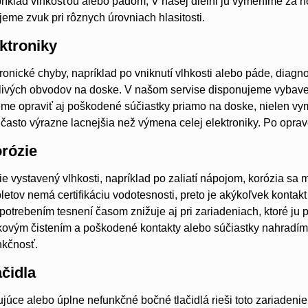
íklad vlhkosťou alebo pádom, V našej dielni ju vymeníme za n
jeme zvuk pri rôznych úrovniach hlasitosti.
ktroniky
tronické chyby, napríklad po vniknutí vlhkosti alebo páde, diagn
livých obvodov na doske. V našom servise disponujeme vybave
e opraviť aj poškodené súčiastky priamo na doske, nielen vym
 často výrazne lacnejšia než výmena celej elektroniky. Po opra
orózie
ie vystavený vlhkosti, napríklad po zaliatí nápojom, korózia sa
letov nemá certifikáciu vodotesnosti, preto je akýkoľvek kontakt
trebením tesnení časom znižuje aj pri zariadeniach, ktoré ju 
ukovým čistením a poškodené kontakty alebo súčiastky nahradíme
nkčnosť.
čidla
ujúce alebo úplne nefunkčné bočné tlačidlá rieši toto zariadeni