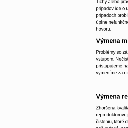
Tichý alebo pra
prípadov ide o 
prípadoch probl
úplne nefunkčné
hovoru.
Výmena mi
Problémy so záz
vstupom. Nečist
pristupujeme na
vymeníme za no
Výmena re
Zhoršená kvalit
reproduktorovej
čisteniu, ktoré