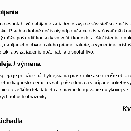
íjania
o nespoľahlivé nabíjanie zariadenie zvykne súvisieť so zneči
ke. Prach a drobné nečistoty odporúčame odstraňovať mäkkou
ý môže poškodiť kontakty vo vnútri konektora. Ak čistenie probl
ra, nabíjacieho obvodu alebo priamo batérie, a vymeníme prís
 tak, aby zariadenie opäť nabíjalo spoľahlivo.
leja / výmena
spleja je pri páde náchylnejšia na prasknutie ako menšie obraz
dielni diagnostikujeme rozsah poškodenia a v prípade potreby
nie do veľkého tela tabletu a správne fungovanie dotykovej vrs
etkých rohoch obrazovky.
Kv
úchadla