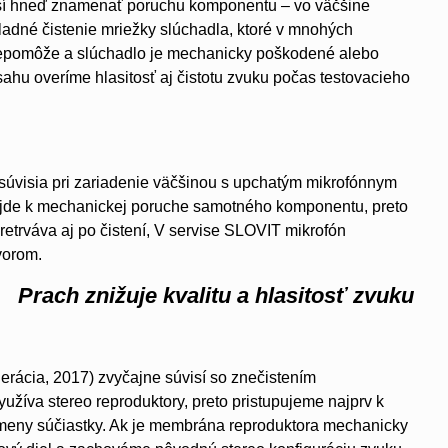
emusí hneď znamenať poruchu komponentu – vo väčšine
ladné čistenie mriežky slúchadla, ktoré v mnohých
 nepomôže a slúchadlo je mechanicky poškodené alebo
ahu overíme hlasitosť aj čistotu zvuku počas testovacieho
 súvisia pri zariadenie väčšinou s upchatým mikrofónnym
 dôjde k mechanickej poruche samotného komponentu, preto
etrváva aj po čistení, V servise SLOVIT mikrofón
vorom.
Prach znižuje kvalitu a hlasitosť zvuku
nerácia, 2017) zvyčajne súvisí so znečistením
užíva stereo reproduktory, preto pristupujeme najprv k
 výmeny súčiastky. Ak je membrána reproduktora mechanicky