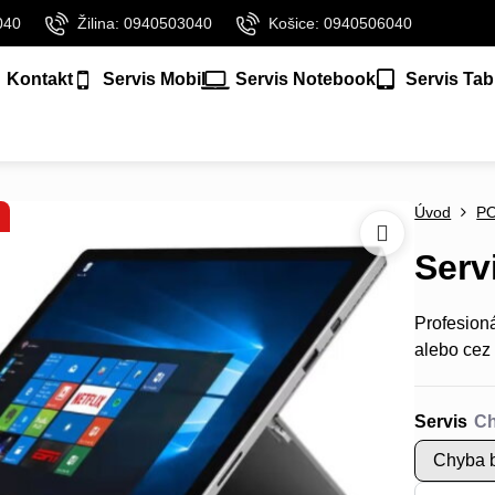
040
Žilina: 0940503040
Košice: 0940506040
Kontakt
Servis Mobil
Servis Notebook
Servis Tab
Úvod
P
Serv
Profesion
alebo cez 
Servis
Chyba b