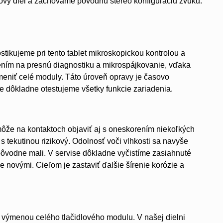
ový diel a zachováme pôvodnú stereo konfiguráciu zvuku.
ostikujeme pri tento tablet mikroskopickou kontrolou a
ním na presnú diagnostiku a mikrospájkovanie, vďaka
eniť celé moduly. Táto úroveň opravy je časovo
ve dôkladne otestujeme všetky funkcie zariadenia.
 môže na kontaktoch objaviť aj s oneskorením niekoľkých
 s tekutinou rizikový. Odolnosť voči vlhkosti sa navyše
pôvodne mali. V servise dôkladne vyčistíme zasiahnuté
 novými. Cieľom je zastaviť ďalšie šírenie korózie a
e výmenou celého tlačidlového modulu. V našej dielni