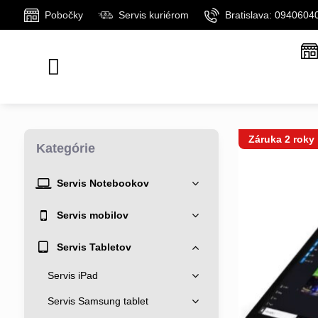
Pobočky
Servis kuriérom
Bratislava: 0940604
Záruka 2 roky
Kategórie
Servis Notebookov
Servis mobilov
Servis Tabletov
Servis iPad
Servis Samsung tablet