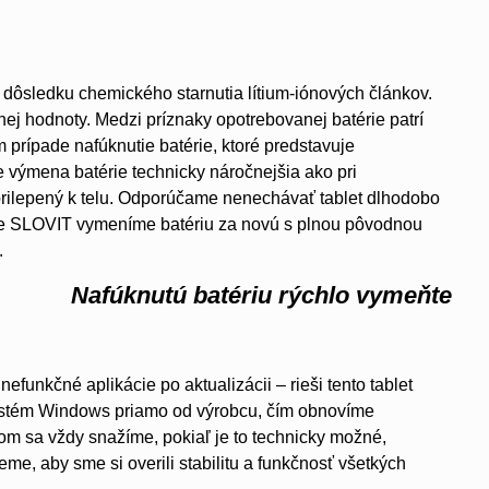
 dôsledku chemického starnutia lítium-iónových článkov.
ej hodnoty. Medzi príznaky opotrebovanej batérie patrí
 prípade nafúknutie batérie, ktoré predstavuje
 výmena batérie technicky náročnejšia ako pri
prilepený k telu. Odporúčame nenechávať tablet dlhodobo
ise SLOVIT vymeníme batériu za novú s plnou pôvodnou
.
Nafúknutú batériu rýchlo vymeňte
funkčné aplikácie po aktualizácii – rieši tento tablet
systém Windows priamo od výrobcu, čím obnovíme
om sa vždy snažíme, pokiaľ je to technicky možné,
me, aby sme si overili stabilitu a funkčnosť všetkých