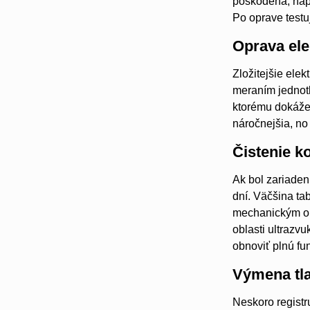
poškodená, napr
Po oprave testu
Oprava ele
Zložitejšie elek
meraním jednot
ktorému dokážem
náročnejšia, no
Čistenie k
Ak bol zariaden
dní. Väčšina tab
mechanickým opo
oblasti ultrazv
obnoviť plnú fu
Výmena tla
Neskoro registr