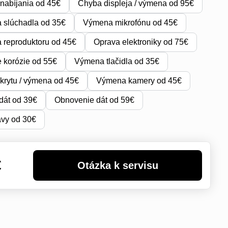
nabíjania od 45€
Chyba displeja / výmena od 95€
 slúchadla od 35€
Výmena mikrofónu od 45€
reproduktoru od 45€
Oprava elektroniky od 75€
e korózie od 55€
Výmena tlačidla od 35€
krytu / výmena od 45€
Výmena kamery od 45€
dát od 39€
Obnovenie dát od 59€
avy od 30€
€