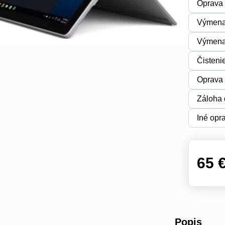
Oprava 
Výmena
Výmena 
Čisteni
Oprava 
Záloha 
Iné opr
65 
Popis