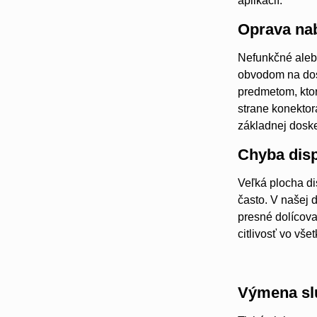
aplikácií.
Oprava nab
Nefunkčné aleb
obvodom na dos
predmetom, ktor
strane konekto
základnej doske
Chyba disp
Veľká plocha di
často. V našej 
presné dolícova
citlivosť vo vš
Výmena sl