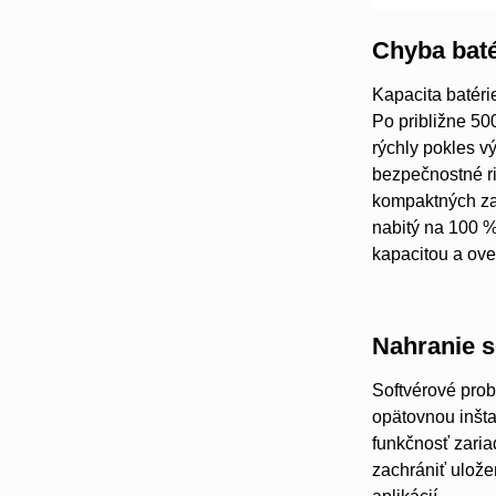
Chyba baté
Kapacita batéri
Po približne 50
rýchly pokles v
bezpečnostné ri
kompaktných zar
nabitý na 100 
kapacitou a ove
Nahranie s
Softvérové prob
opätovnou inšt
funkčnosť zaria
zachrániť ulože