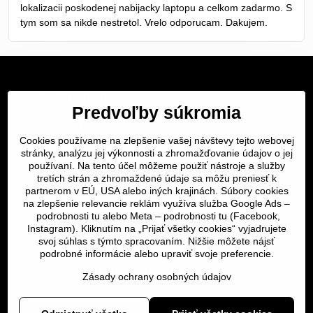
lokalizacii poskodenej nabijacky laptopu a celkom zadarmo. S
tym som sa nikde nestretol. Vrelo odporucam. Dakujem.
Servis Bratislava
Predvoľby súkromia
Servis Žilina
Cookies používame na zlepšenie vašej návštevy tejto webovej
stránky, analýzu jej výkonnosti a zhromažďovanie údajov o jej
Servis Košice
používaní. Na tento účel môžeme použiť nástroje a služby
tretích strán a zhromaždené údaje sa môžu preniesť k
Dôležité odkazy
partnerom v EÚ, USA alebo iných krajinách. Súbory cookies
na zlepšenie relevancie reklám využíva služba Google Ads –
podrobnosti tu
alebo Meta –
podrobnosti tu
(Facebook,
SERVIS KURIÉROM
Instagram). Kliknutím na „Prijať všetky cookies“ vyjadrujete
svoj súhlas s týmto spracovaním. Nižšie môžete nájsť
podrobné informácie alebo upraviť svoje preferencie.
Servis a oprava | slovit.sk
Zásady ochrany osobných údajov