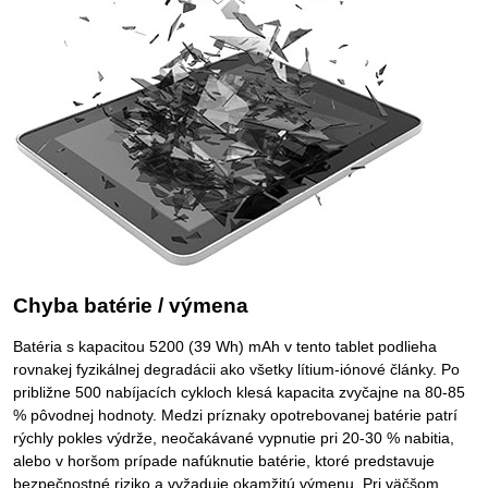
Chyba batérie / výmena
Batéria s kapacitou 5200 (39 Wh) mAh v tento tablet podlieha
rovnakej fyzikálnej degradácii ako všetky lítium-iónové články. Po
približne 500 nabíjacích cykloch klesá kapacita zvyčajne na 80-85
% pôvodnej hodnoty. Medzi príznaky opotrebovanej batérie patrí
rýchly pokles výdrže, neočakávané vypnutie pri 20-30 % nabitia,
alebo v horšom prípade nafúknutie batérie, ktoré predstavuje
bezpečnostné riziko a vyžaduje okamžitú výmenu. Pri väčšom