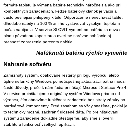
formáte tabletu je výmena batérie technicky náročnejšia ako pri
kompaktných zariadeniach, keďže batériový článok je väčší a
často pevnejšie prilepený k telu. Odporúčame nenechávať tablet
dlhodobo nabitý na 100 % ani ho vystavovať vysokým teplotám
počas nabíjania. V servise SLOVIT vymeníme batériu za novú s
plnou pôvodnou kapacitou a overíme správne nabíjanie aj
presnosť zobrazenia percenta nabitia.
Nafúknutú batériu rýchlo vymeňte
Nahranie softvéru
Zamrznutý systém, opakované reštarty pri logu výrobcu, alebo
úplne nefunkčný Windows po neúspešnej aktualizácii patria medzi
časté dôvody, prečo k nám ľudia prinášajú Microsoft Surface Pro 4.
V servise preinštalujeme originálny systém Windows priamo od
výrobcu, čím obnovíme funkčnosť zariadenia bez straty záruky na
hardvérové komponenty. Pred zásahom sa vždy snažíme, pokiaľ je
to technicky možné, zachrániť uložené dáta. Po preinštalovaní
systému zariadenie dôkladne otestujeme, aby sme si overili
stabilitu a funkčnosť všetkých aplikácií.