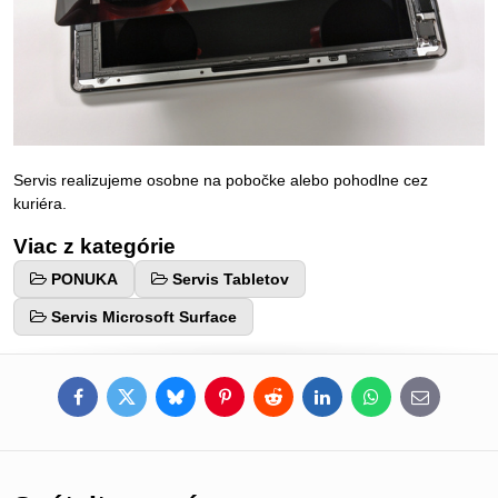
Servis realizujeme osobne na pobočke alebo pohodlne cez
kuriéra.
Viac z kategórie
PONUKA
Servis Tabletov
Servis Microsoft Surface
Facebook
Twitter
Bluesky
Pinterest
Reddit
LinkedIn
WhatsApp
E-
mail