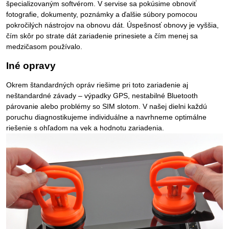
špecializovaným softvérom. V servise sa pokúsime obnoviť
fotografie, dokumenty, poznámky a ďalšie súbory pomocou
pokročilých nástrojov na obnovu dát. Úspešnosť obnovy je vyššia,
čím skôr po strate dát zariadenie prinesiete a čím menej sa
medzičasom používalo.
Iné opravy
Okrem štandardných opráv riešime pri toto zariadenie aj
neštandardné závady – výpadky GPS, nestabilné Bluetooth
párovanie alebo problémy so SIM slotom. V našej dielni každú
poruchu diagnostikujeme individuálne a navrhneme optimálne
riešenie s ohľadom na vek a hodnotu zariadenia.