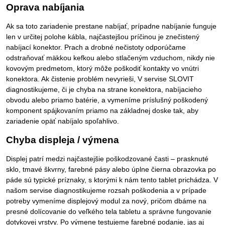
Oprava nabíjania
Ak sa toto zariadenie prestane nabíjať, prípadne nabíjanie funguje
len v určitej polohe kábla, najčastejšou príčinou je znečistený
nabíjací konektor. Prach a drobné nečistoty odporúčame
odstraňovať mäkkou kefkou alebo stlačeným vzduchom, nikdy nie
kovovým predmetom, ktorý môže poškodiť kontakty vo vnútri
konektora. Ak čistenie problém nevyrieši, V servise SLOVIT
diagnostikujeme, či je chyba na strane konektora, nabíjacieho
obvodu alebo priamo batérie, a vymeníme príslušný poškodený
komponent spájkovaním priamo na základnej doske tak, aby
zariadenie opäť nabíjalo spoľahlivo.
Chyba displeja / výmena
Displej patrí medzi najčastejšie poškodzované časti – prasknuté
sklo, tmavé škvrny, farebné pásy alebo úplne čierna obrazovka po
páde sú typické príznaky, s ktorými k nám tento tablet prichádza. V
našom servise diagnostikujeme rozsah poškodenia a v prípade
potreby vymeníme displejový modul za nový, pričom dbáme na
presné dolícovanie do veľkého tela tabletu a správne fungovanie
dotykovej vrstvy. Po výmene testujeme farebné podanie, jas aj