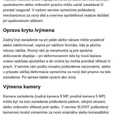
opotrebením alebo vniknutím prachu môžu začať zasekávať či
prestať reagovať. V našom servise vymeníme poškodený
mechanizmus za nový diel a overíme spoľahlivosť reakcie tlačidiel
pri opakovanom stláčaní.
Oprava krytu /výmena
Zadný kryt zariadenie sa pri páde alebo náraze môže prasknúť
alebo zdeformovať, najmä pri väčšom formáte, kde je plocha
nárazu väčšia. Rovný rám je nevyhnutný aj pre správne
dolícovanie displeja – pri deformovanom tele by nová lepiaca
vrstva nedržala spoľahlivo a do vnútra by mohla prenikať vlhkosť či
prach. V servise rám podľa rozsahu poškodenia narovnáme, alebo
v prípade väčšej deformácie vymeníme za nový diel priamo na tele
zariadenia. Po oprave tablet vyzerá ako nový.
Výmena kamery
Kamera zariadenia (zadná kamera 8 MP, predná kamera 5 MP)
môže byť na toto zariadenie poškodená pádom, silnými otrasmi,
alebo vniknutím vlhkosti pod optiku. V servise SLOVIT poškodený
kamerový modul vymeníme za nový originálny alebo kompatibilný