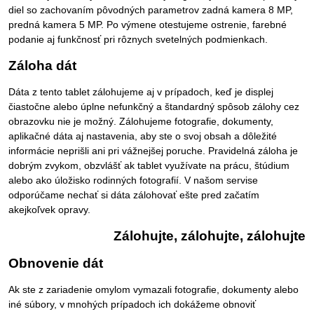
diel so zachovaním pôvodných parametrov zadná kamera 8 MP,
predná kamera 5 MP. Po výmene otestujeme ostrenie, farebné
podanie aj funkčnosť pri rôznych svetelných podmienkach.
Záloha dát
Dáta z tento tablet zálohujeme aj v prípadoch, keď je displej
čiastočne alebo úplne nefunkčný a štandardný spôsob zálohy cez
obrazovku nie je možný. Zálohujeme fotografie, dokumenty,
aplikačné dáta aj nastavenia, aby ste o svoj obsah a dôležité
informácie neprišli ani pri vážnejšej poruche. Pravidelná záloha je
dobrým zvykom, obzvlášť ak tablet využívate na prácu, štúdium
alebo ako úložisko rodinných fotografií. V našom servise
odporúčame nechať si dáta zálohovať ešte pred začatím
akejkoľvek opravy.
Zálohujte, zálohujte, zálohujte
Obnovenie dát
Ak ste z zariadenie omylom vymazali fotografie, dokumenty alebo
iné súbory, v mnohých prípadoch ich dokážeme obnoviť