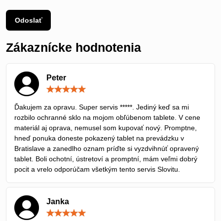
Odoslať
Zákaznícke hodnotenia
Peter
Hodnotenie:
5
/
Ďakujem za opravu. Super servis *****. Jediný keď sa mi
5
rozbilo ochranné sklo na mojom obľúbenom tablete. V cene
materiál aj oprava, nemusel som kupovať nový. Promptne,
hneď ponuka doneste pokazený tablet na prevádzku v
Bratislave a zanedlho oznam príďte si vyzdvihnúť opravený
tablet. Boli ochotní, ústretoví a promptní, mám veľmi dobrý
pocit a vrelo odporúčam všetkým tento servis Slovitu.
Janka
Hodnotenie:
5