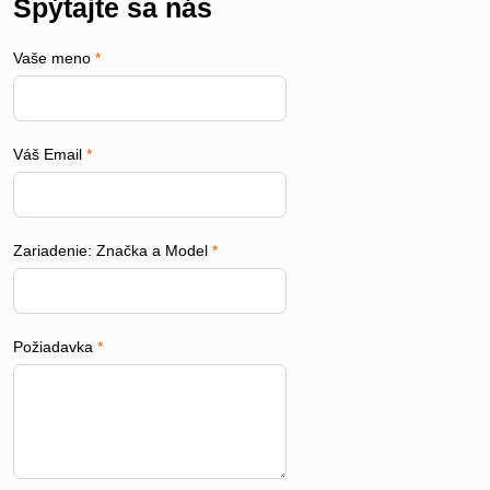
Spýtajte sa nás
Vaše meno
*
Váš Email
*
Zariadenie: Značka a Model
*
Požiadavka
*