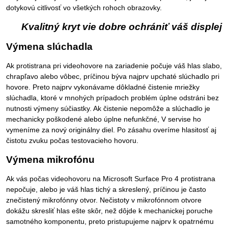
dotykovú citlivosť vo všetkých rohoch obrazovky.
Kvalitný kryt vie dobre ochrániť váš displej
Výmena slúchadla
Ak protistrana pri videohovore na zariadenie počuje váš hlas slabo,
chrapľavo alebo vôbec, príčinou býva najprv upchaté slúchadlo pri
hovore. Preto najprv vykonávame dôkladné čistenie mriežky
slúchadla, ktoré v mnohých prípadoch problém úplne odstráni bez
nutnosti výmeny súčiastky. Ak čistenie nepomôže a slúchadlo je
mechanicky poškodené alebo úplne nefunkčné, V servise ho
vymeníme za nový originálny diel. Po zásahu overíme hlasitosť aj
čistotu zvuku počas testovacieho hovoru.
Výmena mikrofónu
Ak vás počas videohovoru na Microsoft Surface Pro 4 protistrana
nepočuje, alebo je váš hlas tichý a skreslený, príčinou je často
znečistený mikrofónny otvor. Nečistoty v mikrofónnom otvore
dokážu skresliť hlas ešte skôr, než dôjde k mechanickej poruche
samotného komponentu, preto pristupujeme najprv k opatrnému