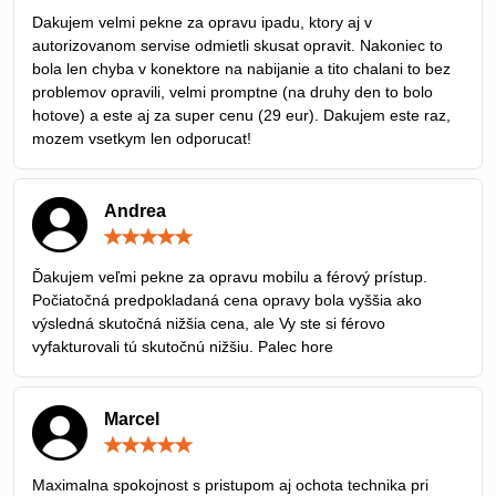
/
Dakujem velmi pekne za opravu ipadu, ktory aj v
5
autorizovanom servise odmietli skusat opravit. Nakoniec to
bola len chyba v konektore na nabijanie a tito chalani to bez
problemov opravili, velmi promptne (na druhy den to bolo
hotove) a este aj za super cenu (29 eur). Dakujem este raz,
mozem vsetkym len odporucat!
Andrea
Hodnotenie:
5
/
Ďakujem veľmi pekne za opravu mobilu a férový prístup.
5
Počiatočná predpokladaná cena opravy bola vyššia ako
výsledná skutočná nižšia cena, ale Vy ste si férovo
vyfakturovali tú skutočnú nižšiu. Palec hore
Marcel
Hodnotenie:
5
/
Maximalna spokojnost s pristupom aj ochota technika pri
5