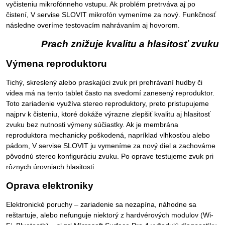
vyčisteniu mikrofónneho vstupu. Ak problém pretrváva aj po
čistení, V servise SLOVIT mikrofón vymeníme za nový. Funkčnosť
následne overíme testovacím nahrávaním aj hovorom.
Prach znižuje kvalitu a hlasitosť zvuku
Výmena reproduktoru
Tichý, skreslený alebo praskajúci zvuk pri prehrávaní hudby či
videa má na tento tablet často na svedomí zanesený reproduktor.
Toto zariadenie využíva stereo reproduktory, preto pristupujeme
najprv k čisteniu, ktoré dokáže výrazne zlepšiť kvalitu aj hlasitosť
zvuku bez nutnosti výmeny súčiastky. Ak je membrána
reproduktora mechanicky poškodená, napríklad vlhkosťou alebo
pádom, V servise SLOVIT ju vymeníme za nový diel a zachováme
pôvodnú stereo konfiguráciu zvuku. Po oprave testujeme zvuk pri
rôznych úrovniach hlasitosti.
Oprava elektroniky
Elektronické poruchy – zariadenie sa nezapína, náhodne sa
reštartuje, alebo nefunguje niektorý z hardvérových modulov (Wi-