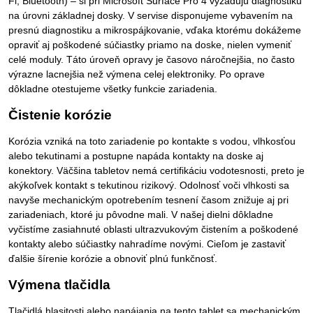
Fi, Bluetooth) – si pri Microsoft Surface Pro 4 vyžadujú diagnostiku
na úrovni základnej dosky. V servise disponujeme vybavením na
presnú diagnostiku a mikrospájkovanie, vďaka ktorému dokážeme
opraviť aj poškodené súčiastky priamo na doske, nielen vymeniť
celé moduly. Táto úroveň opravy je časovo náročnejšia, no často
výrazne lacnejšia než výmena celej elektroniky. Po oprave
dôkladne otestujeme všetky funkcie zariadenia.
Čistenie korózie
Korózia vzniká na toto zariadenie po kontakte s vodou, vlhkosťou
alebo tekutinami a postupne napáda kontakty na doske aj
konektory. Väčšina tabletov nemá certifikáciu vodotesnosti, preto je
akýkoľvek kontakt s tekutinou rizikový. Odolnosť voči vlhkosti sa
navyše mechanickým opotrebením tesnení časom znižuje aj pri
zariadeniach, ktoré ju pôvodne mali. V našej dielni dôkladne
vyčistíme zasiahnuté oblasti ultrazvukovým čistením a poškodené
kontakty alebo súčiastky nahradíme novými. Cieľom je zastaviť
ďalšie šírenie korózie a obnoviť plnú funkčnosť.
Výmena tlačidla
Tlačidlá hlasitosti alebo napájania na tento tablet sa mechanickým