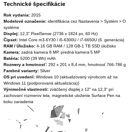
Technické špecifikácie
Rok vydania:
2015
Modelové označenie:
identifikácia cez Nastavenia > Systém > O
systéme
Displej:
12,3" PixelSense (2736 x 1824 px, 60 Hz)
Čipset:
Intel Core m3-6Y30 / i5-6300U / i7-6650U (6. generácia)
RAM / Úložisko:
4-16 GB RAM / 128 GB-1 TB SSD úložisko
Kamera:
zadná kamera 8 MP, predná kamera 5 MP
Batéria:
5200 (39 Wh) mAh
Rozmery a hmotnosť:
292 x 201 x 8,4 mm, hmotnosť 766-786 g
Farebné varianty:
Silver
OS pri uvedení:
Windows 10 (aktualizovaný výrobcom až na
Windows 11 (podporovaná aktualizácia))
Výnimočné vlastnosti:
zväčšený displej z 12" na 12,3" pri
zachovaní rozmerov tela, magnetické uloženie Surface Pen na
boku zariadenia