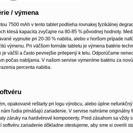
rie / výmena
itou 7500 mAh v tento tablet podlieha rovnakej fyzikálnej degrad
och klesá kapacita zvyčajne na 80-85 % pôvodnej hodnoty. Medzi
vané vypnutie pri 20-30 % nabitia, alebo v horšom prípade nafúk
tú výmenu. Pri väčšom formáte tabletu je výmena batérie tech
k je väčší a často pevnejšie prilepený k telu. Odporúčame nene
ám počas nabíjania. V našom servise vymeníme batériu za novú
razenia percenta nabitia.
oftvéru
m, opakované reštarty pri logu výrobcu, alebo úplne nefunkčný 
 nám ľudia prinášajú zariadenie. V servise nahráme originálny
aty záruky na hardvérové komponenty. Pred zásahom sa vždy sn
 softvéru zariadenie dôkladne otestujeme, aby sme si overili sta