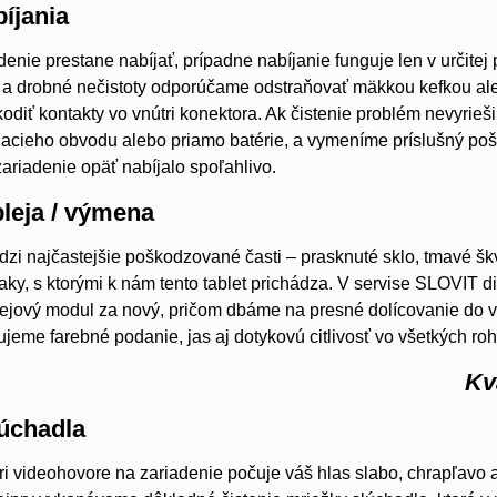
íjania
denie prestane nabíjať, prípadne nabíjanie funguje len v určitej
h a drobné nečistoty odporúčame odstraňovať mäkkou kefkou a
odiť kontakty vo vnútri konektora. Ak čistenie problém nevyrieš
íjacieho obvodu alebo priamo batérie, a vymeníme príslušný p
zariadenie opäť nabíjalo spoľahlivo.
leja / výmena
edzi najčastejšie poškodzované časti – prasknuté sklo, tmavé š
naky, s ktorými k nám tento tablet prichádza. V servise SLOVIT
jový modul za nový, pričom dbáme na presné dolícovanie do veľ
jeme farebné podanie, jas aj dotykovú citlivosť vo všetkých ro
Kv
úchadla
pri videohovore na zariadenie počuje váš hlas slabo, chrapľavo 