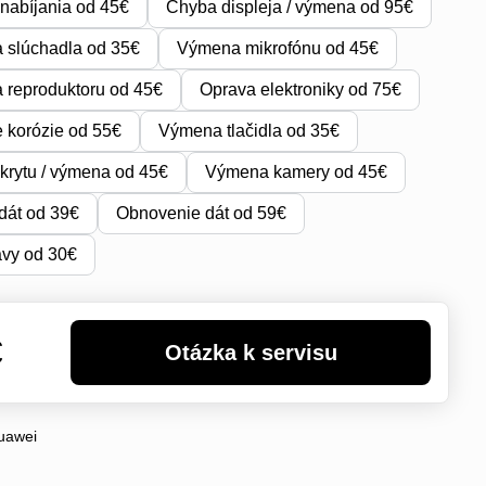
nabíjania od 45€
Chyba displeja / výmena od 95€
 slúchadla od 35€
Výmena mikrofónu od 45€
reproduktoru od 45€
Oprava elektroniky od 75€
e korózie od 55€
Výmena tlačidla od 35€
krytu / výmena od 45€
Výmena kamery od 45€
dát od 39€
Obnovenie dát od 59€
avy od 30€
€
uawei