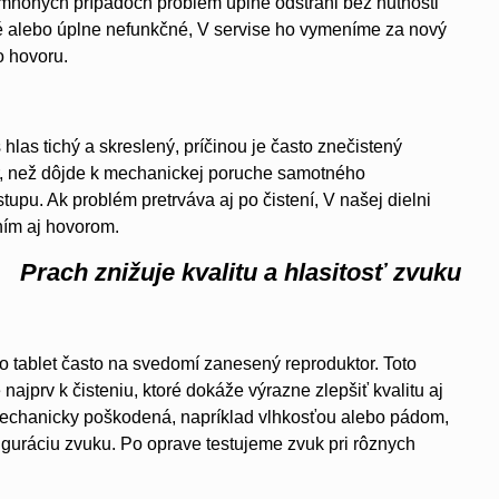
 mnohých prípadoch problém úplne odstráni bez nutnosti
é alebo úplne nefunkčné, V servise ho vymeníme za nový
o hovoru.
hlas tichý a skreslený, príčinou je často znečistený
kôr, než dôjde k mechanickej poruche samotného
pu. Ak problém pretrváva aj po čistení, V našej dielni
ím aj hovorom.
Prach znižuje kvalitu a hlasitosť zvuku
to tablet často na svedomí zanesený reproduktor. Toto
ajprv k čisteniu, ktoré dokáže výrazne zlepšiť kvalitu aj
mechanicky poškodená, napríklad vlhkosťou alebo pádom,
uráciu zvuku. Po oprave testujeme zvuk pri rôznych