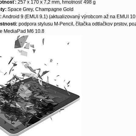
otnosť:
257 x 170 x 7,2 mm, hmotnosť 498 g
ty:
Space Grey, Champagne Gold
:
Android 9 (EMUI 9.1) (aktualizovaný výrobcom až na EMUI 10
stnosti:
podpora stylusu M-Pencil, čítačka odtlačkov prstov, p
je MediaPad M6 10.8