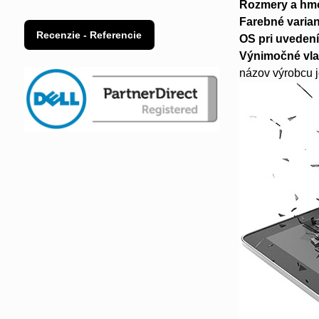
Rozmery a hm
Farebné varian
Recenzie - Referencie
OS pri uvedení
Výnimočné vla
názov výrobcu 