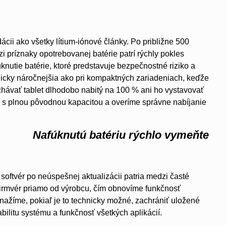
ácii ako všetky lítium-iónové články. Po približne 500
 príznaky opotrebovanej batérie patrí rýchly pokles
nutie batérie, ktoré predstavuje bezpečnostné riziko a
nicky náročnejšia ako pri kompaktných zariadeniach, keďže
chávať tablet dlhodobo nabitý na 100 % ani ho vystavovať
 s plnou pôvodnou kapacitou a overíme správne nabíjanie
Nafúknutú batériu rýchlo vymeňte
softvér po neúspešnej aktualizácii patria medzi časté
 firmvér priamo od výrobcu, čím obnovíme funkčnosť
ažíme, pokiaľ je to technicky možné, zachrániť uložené
bilitu systému a funkčnosť všetkých aplikácií.