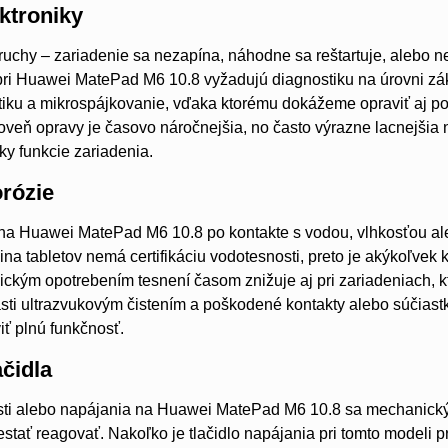
ktroniky
ruchy – zariadenie sa nezapína, náhodne sa reštartuje, alebo n
 pri Huawei MatePad M6 10.8 vyžadujú diagnostiku na úrovni z
iku a mikrospájkovanie, vďaka ktorému dokážeme opraviť aj po
oveň opravy je časovo náročnejšia, no často výrazne lacnejšia
ky funkcie zariadenia.
orózie
 na Huawei MatePad M6 10.8 po kontakte s vodou, vlhkosťou al
na tabletov nemá certifikáciu vodotesnosti, preto je akýkoľvek k
kým opotrebením tesnení časom znižuje aj pri zariadeniach, kt
sti ultrazvukovým čistením a poškodené kontakty alebo súčiastk
iť plnú funkčnosť.
čidla
tosti alebo napájania na Huawei MatePad M6 10.8 sa mechanic
estať reagovať. Nakoľko je tlačidlo napájania pri tomto modeli