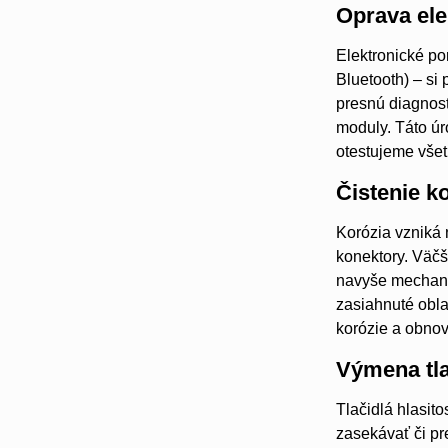
Oprava ele
Elektronické po
Bluetooth) – si
presnú diagnost
moduly. Táto úr
otestujeme všet
Čistenie k
Korózia vzniká
konektory. Väčši
navyše mechanic
zasiahnuté obla
korózie a obnov
Výmena tla
Tlačidlá hlasi
zasekávať či pr