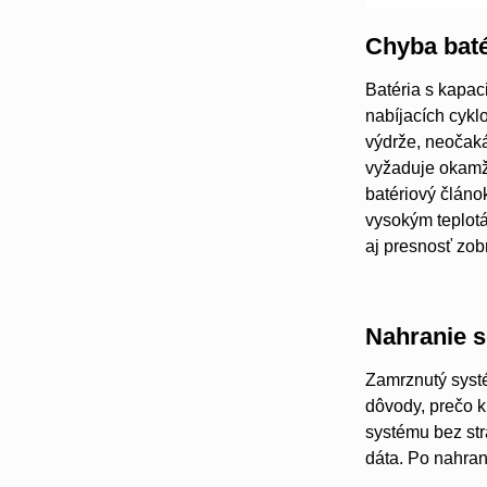
Chyba baté
Batéria s kapac
nabíjacích cykl
výdrže, neočaká
vyžaduje okamži
batériový článo
vysokým teplot
aj presnosť zob
Nahranie s
Zamrznutý systé
dôvody, prečo k
systému bez str
dáta. Po nahraní