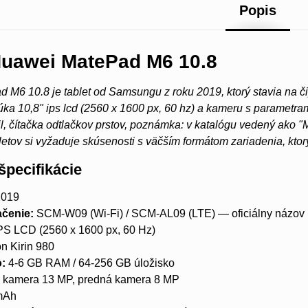
Popis
Huawei MatePad M6 10.8
M6 10.8 je tablet od Samsungu z roku 2019, ktorý stavia na čip
úka 10,8" ips lcd (2560 x 1600 px, 60 hz) a kameru s paramet
l, čítačka odtlačkov prstov, poznámka: v katalógu vedený ako 
bletov si vyžaduje skúsenosti s väčším formátom zariadenia, kt
špecifikácie
019
čenie:
SCM-W09 (Wi-Fi) / SCM-AL09 (LTE) — oficiálny názov
PS LCD (2560 x 1600 px, 60 Hz)
n Kirin 980
o:
4-6 GB RAM / 64-256 GB úložisko
 kamera 13 MP, predná kamera 8 MP
mAh