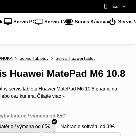
účet
let
Servis PC
Servis TV
Servis Kávovar
Servis 
ONUKA
Servis Tabletov
Servis Huawei tablet
is Huawei MatePad M6 10.8
álny servis tabletu Huawei MatePad M6 10.8 priamo na
lebo cez kuriéra.
Čítajte viac
atérie / výmena od 65€
Nahranie softvéru od 39€