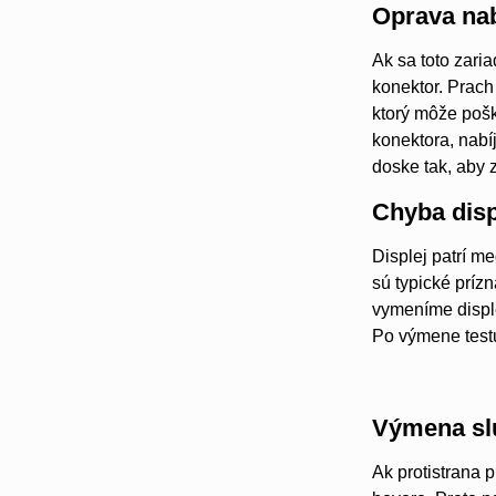
Oprava nab
Ak sa toto zaria
konektor. Prac
ktorý môže pošk
konektora, nab
doske tak, aby 
Chyba disp
Displej patrí m
sú typické príz
vymeníme disple
Po výmene testu
Výmena sl
Ak protistrana 