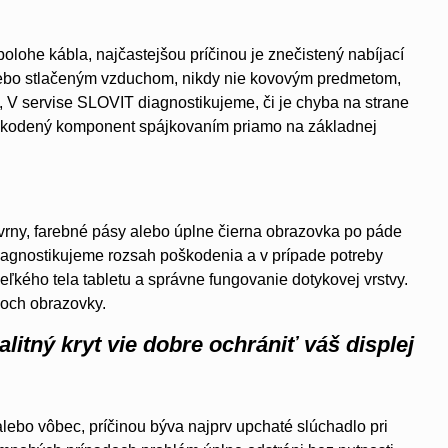
 polohe kábla, najčastejšou príčinou je znečistený nabíjací
lebo stlačeným vzduchom, nikdy nie kovovým predmetom,
i, V servise SLOVIT diagnostikujeme, či je chyba na strane
oškodený komponent spájkovaním priamo na základnej
kvrny, farebné pásy alebo úplne čierna obrazovka po páde
 diagnostikujeme rozsah poškodenia a v prípade potreby
kého tela tabletu a správne fungovanie dotykovej vrstvy.
hoch obrazovky.
alitný kryt vie dobre ochrániť váš displej
alebo vôbec, príčinou býva najprv upchaté slúchadlo pri