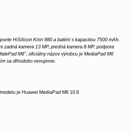
sete HiSilicon Kirin 980 a batérii s kapacitou 7500 mAh.
rami zadná kamera 13 MP, predná kamera 8 MP. podpora
"MatePad M6", oficiálny názov výrobcu je MediaPad M6
orým sa dlhodobo venujeme.
 modelu je Huawei MediaPad M6 10.8