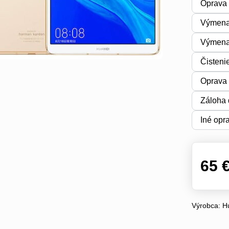
Oprava 
Výmena
Výmena 
Čisteni
Oprava 
Záloha 
Iné opr
65 
Výrobca:
H