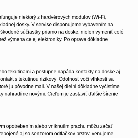
efunguje niektorý z hardvérových modulov (Wi-Fi,
ákladnej dosky. V servise disponujeme vybavením na
škodené súčiastky priamo na doske, nielen vymeniť celé
 než výmena celej elektroniky. Po oprave dôkladne
ebo tekutinami a postupne napáda kontakty na doske aj
ontakt s tekutinou rizikový. Odolnosť voči vlhkosti sa
oré ju pôvodne mali. V našej dielni dôkladne vyčistíme
y nahradíme novými. Cieľom je zastaviť ďalšie šírenie
kým opotrebením alebo vniknutím prachu môžu začať
 prepojené aj so senzorom odtlačkov prstov, venujeme