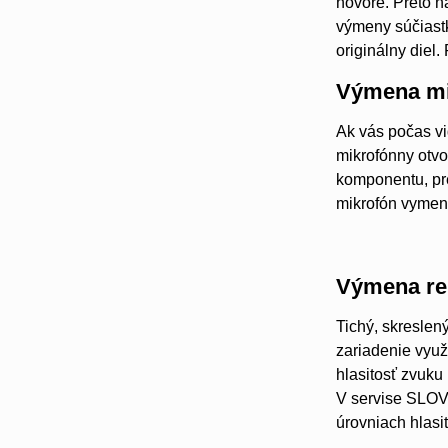
hovore. Preto n
výmeny súčiast
originálny diel
Výmena mi
Ak vás počas vi
mikrofónny otvo
komponentu, pre
mikrofón vymen
Výmena re
Tichý, skreslen
zariadenie využ
hlasitosť zvuk
V servise SLOV
úrovniach hlasit