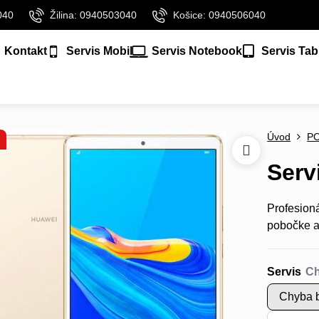
040
Žilina: 0940503040
Košice: 0940506040
Kontakt
Servis Mobil
Servis Notebook
Servis Tab
Úvod
P
Serv
Profesion
pobočke a
Servis
Chyba b