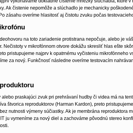
ajprv vykonávame dôkladné čistenie mriežky slúchadla, ktoré v
ky. Ak čistenie nepomôže a slúchadlo je mechanicky poškoden
. Po zásahu overíme hlasitosť aj čistotu zvuku počas testovacieh
krofónu
deohovoru na toto zariadenie protistrana nepočuje, alebo je váš 
r. Nečistoty v mikrofónnom otvore dokážu skresliť hlas ešte s
to pristupujeme najprv k opatrnému vyčisteniu mikrofónneho vstu
íme za nový. Funkčnosť následne overíme testovacím nahrávan
produktoru
ý alebo praskajúci zvuk pri prehrávaní hudby či videa má na ten
íva štvorica reproduktorov (Harman Kardon), preto pristupujeme n
u bez nutnosti výmeny súčiastky. Ak je membrána reproduktora 
IT ju vymeníme za nový diel a zachováme pôvodnú stereo konfig
osti.