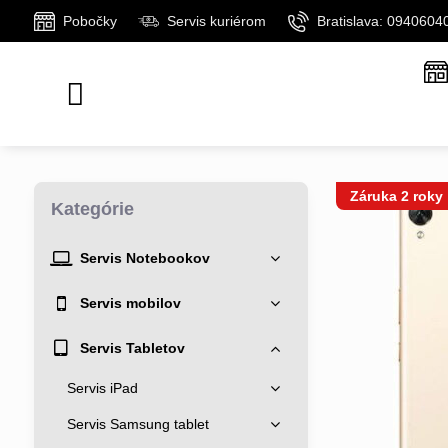
Pobočky
Servis kuriérom
Bratislava: 0940604
Záruka 2 roky
Kategórie
Servis Notebookov
Servis mobilov
Servis Tabletov
Servis iPad
Servis Samsung tablet