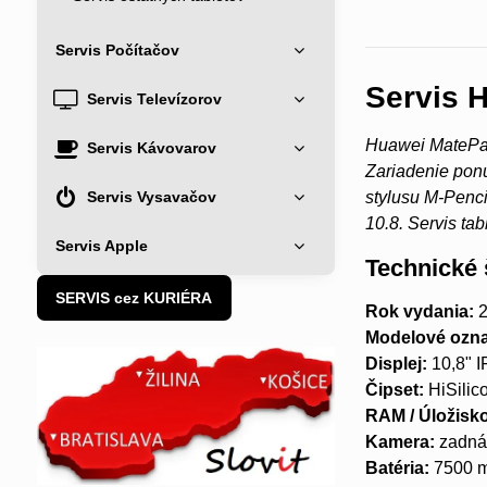
Servis Počítačov
Servis 
Servis Televízorov
Huawei MatePad 
Servis Kávovarov
Zariadenie pon
Servis Vysavačov
stylusu M-Penci
10.8. Servis ta
Servis Apple
Technické 
SERVIS cez KURIÉRA
Rok vydania:
2
Modelové ozna
Displej:
10,8" I
Čipset:
HiSilico
RAM / Úložisk
Kamera:
zadná
Batéria:
7500 