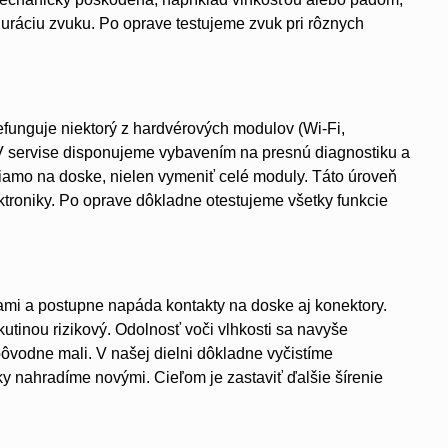
ráciu zvuku. Po oprave testujeme zvuk pri rôznych
efunguje niektorý z hardvérových modulov (Wi-Fi,
. V servise disponujeme vybavením na presnú diagnostiku a
iamo na doske, nielen vymeniť celé moduly. Táto úroveň
ktroniky. Po oprave dôkladne otestujeme všetky funkcie
nami a postupne napáda kontakty na doske aj konektory.
kutinou rizikový. Odolnosť voči vlhkosti sa navyše
ôvodne mali. V našej dielni dôkladne vyčistíme
y nahradíme novými. Cieľom je zastaviť ďalšie šírenie