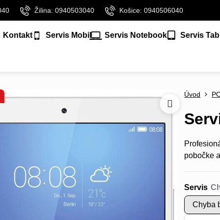
040
Žilina: 0940503040
Košice: 0940506040
Kontakt
Servis Mobil
Servis Notebook
Servis Tab
Úvod
P
Serv
Profesion
pobočke a
Servis
Chyba b