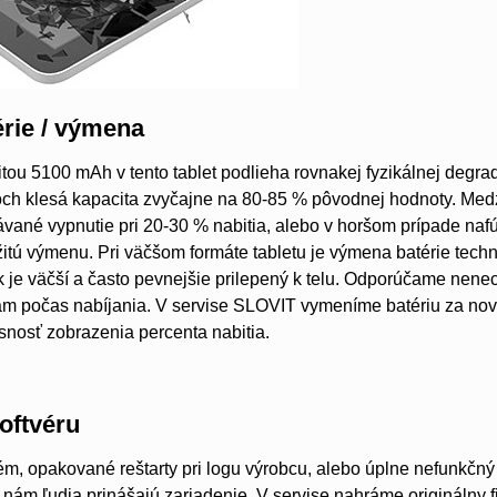
rie / výmena
itou 5100 mAh v tento tablet podlieha rovnakej fyzikálnej degrad
och klesá kapacita zvyčajne na 80-85 % pôvodnej hodnoty. Medzi
vané vypnutie pri 20-30 % nabitia, alebo v horšom prípade nafúk
tú výmenu. Pri väčšom formáte tabletu je výmena batérie tech
k je väčší a často pevnejšie prilepený k telu. Odporúčame nene
ám počas nabíjania. V servise SLOVIT vymeníme batériu za no
esnosť zobrazenia percenta nabitia.
oftvéru
m, opakované reštarty pri logu výrobcu, alebo úplne nefunkčný 
 nám ľudia prinášajú zariadenie. V servise nahráme originálny