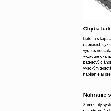
Chyba baté
Batéria s kapac
nabíjacích cykl
výdrže, neočaká
vyžaduje okamži
batériový článo
vysokým teplot
nabíjanie aj pr
Nahranie s
Zamrznutý systé
dôvody, prečo k