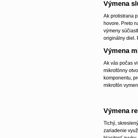
Výmena sl
Ak protistrana 
hovore. Preto n
výmeny súčiast
originálny diel
Výmena mi
Ak vás počas vi
mikrofónny otvo
komponentu, pre
mikrofón vymen
Výmena re
Tichý, skreslen
zariadenie využ
hlasitosť zvuk