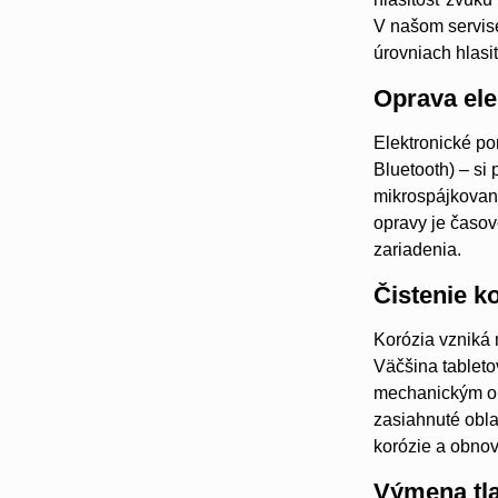
V našom servise
úrovniach hlasit
Oprava ele
Elektronické po
Bluetooth) – si
mikrospájkovan
opravy je časov
zariadenia.
Čistenie k
Korózia vzniká 
Väčšina tabletov
mechanickým opo
zasiahnuté obla
korózie a obnov
Výmena tla