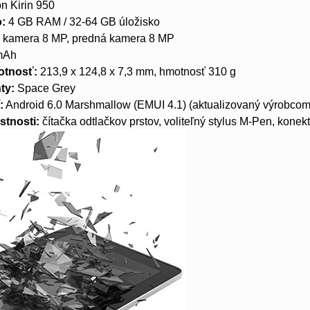
n Kirin 950
o:
4 GB RAM / 32-64 GB úložisko
 kamera 8 MP, predná kamera 8 MP
mAh
otnosť:
213,9 x 124,8 x 7,3 mm, hmotnosť 310 g
ty:
Space Grey
:
Android 6.0 Marshmallow (EMUI 4.1) (aktualizovaný výrobcom
stnosti:
čítačka odtlačkov prstov, voliteľný stylus M-Pen, kone