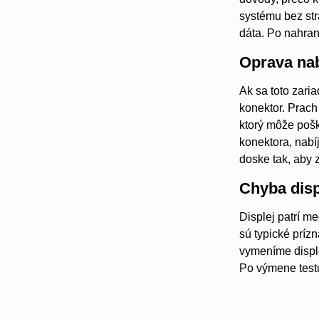
systému bez str
dáta. Po nahraní
Oprava nab
Ak sa toto zaria
konektor. Prac
ktorý môže pošk
konektora, nab
doske tak, aby 
Chyba disp
Displej patrí m
sú typické príz
vymeníme disple
Po výmene testu