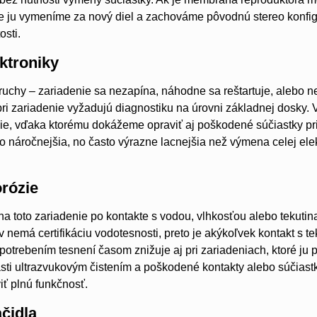
 ju vymeníme za nový diel a zachováme pôvodnú stereo konfigu
osti.
ktroniky
ruchy – zariadenie sa nezapína, náhodne sa reštartuje, alebo n
 pri zariadenie vyžadujú diagnostiku na úrovni základnej dosky
ie, vďaka ktorému dokážeme opraviť aj poškodené súčiastky pr
o náročnejšia, no často výrazne lacnejšia než výmena celej ele
orózie
na toto zariadenie po kontakte s vodou, vlhkosťou alebo tekuti
 nemá certifikáciu vodotesnosti, preto je akýkoľvek kontakt s te
trebením tesnení časom znižuje aj pri zariadeniach, ktoré ju p
sti ultrazvukovým čistením a poškodené kontakty alebo súčiastk
iť plnú funkčnosť.
čidla