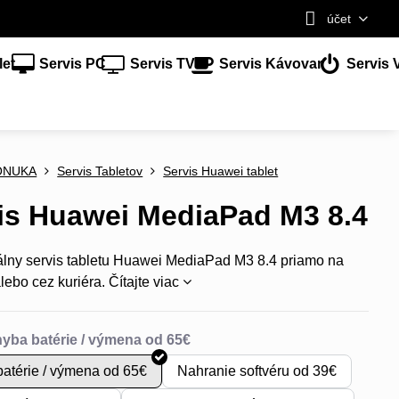
účet
let
Servis PC
Servis TV
Servis Kávovar
Servis 
ONUKA
Servis Tabletov
Servis Huawei tablet
is Huawei MediaPad M3 8.4
álny servis tabletu Huawei MediaPad M3 8.4 priamo na
lebo cez kuriéra.
Čítajte viac
atérie / výmena od 65€
Nahranie softvéru od 39€