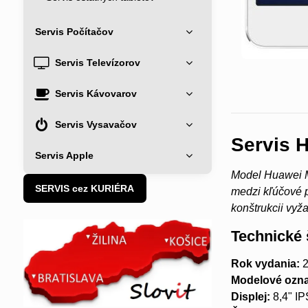
Servis Počítačov
Servis Televízorov
Servis Kávovarov
Servis Vysavačov
Servis 
Servis Apple
Model Huawei Me
SERVIS cez KURIÉRA
medzi kľúčové p
konštrukcii vyža
Technické 
Rok vydania:
2
Modelové ozna
Displej:
8,4" IP