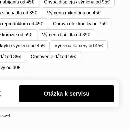
nabíjania od 45€
Chyba displeja / výmena od 95€
 slúchadla od 35€
Výmena mikrofónu od 45€
reproduktoru od 45€
Oprava elektroniky od 75€
e korózie od 55€
Výmena tlačidla od 35€
krytu / výmena od 45€
Výmena kamery od 45€
dát od 39€
Obnovenie dát od 59€
avy od 30€
€
uawei