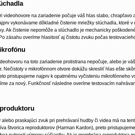
úchadla
pri videohovore na zariadenie počuje váš hlas slabo, chrapľavo 
ajprv vykonávame dôkladné čistenie mriežky slúchadla, ktoré v
ky. Ak čistenie nepomôže a slúchadlo je mechanicky poškoden
. Po zásahu overíme hlasitosť aj čistotu zvuku počas testovacieh
krofónu
deohovoru na toto zariadenie protistrana nepočuje, alebo je váš 
r. Nečistoty v mikrofónnom otvore dokážu skresliť hlas ešte s
to pristupujeme najprv k opatrnému vyčisteniu mikrofónneho vstu
íme za nový. Funkčnosť následne overíme testovacím nahrávan
produktoru
ý alebo praskajúci zvuk pri prehrávaní hudby či videa má na ten
íva štvorica reproduktorov (Harman Kardon), preto pristupujeme n
u bez nutnosti výmeny súčiastky. Ak je membrána reproduktora 