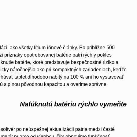
ácii ako všetky lítium-iónové články. Po približne 500
 príznaky opotrebovanej batérie patrí rýchly pokles
nutie batérie, ktoré predstavuje bezpečnostné riziko a
nicky náročnejšia ako pri kompaktných zariadeniach, keďže
chávať tablet dlhodobo nabitý na 100 % ani ho vystavovať
vú s plnou pôvodnou kapacitou a overíme správne
Nafúknutú batériu rýchlo vymeňte
softvér po neúspešnej aktualizácii patria medzi časté
 firmvér priamo od výrobcu, čím obnovíme funkčnosť