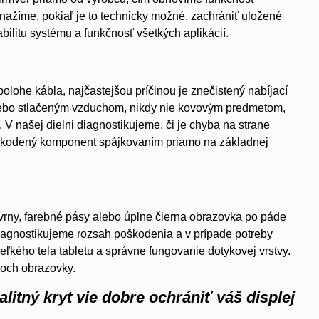
ažíme, pokiaľ je to technicky možné, zachrániť uložené
bilitu systému a funkčnosť všetkých aplikácií.
 polohe kábla, najčastejšou príčinou je znečistený nabíjací
lebo stlačeným vzduchom, nikdy nie kovovým predmetom,
, V našej dielni diagnostikujeme, či je chyba na strane
oškodený komponent spájkovaním priamo na základnej
kvrny, farebné pásy alebo úplne čierna obrazovka po páde
 diagnostikujeme rozsah poškodenia a v prípade potreby
kého tela tabletu a správne fungovanie dotykovej vrstvy.
hoch obrazovky.
alitný kryt vie dobre ochrániť váš displej