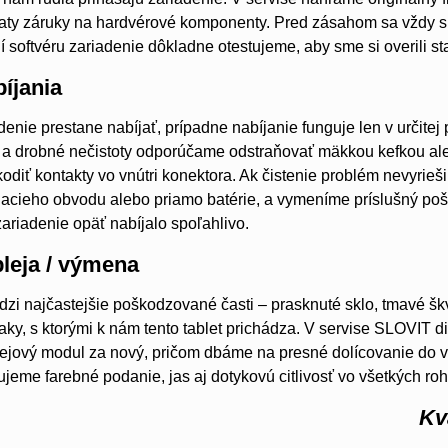
aty záruky na hardvérové komponenty. Pred zásahom sa vždy sn
 softvéru zariadenie dôkladne otestujeme, aby sme si overili sta
íjania
denie prestane nabíjať, prípadne nabíjanie funguje len v určitej
h a drobné nečistoty odporúčame odstraňovať mäkkou kefkou a
odiť kontakty vo vnútri konektora. Ak čistenie problém nevyrieši
íjacieho obvodu alebo priamo batérie, a vymeníme príslušný p
zariadenie opäť nabíjalo spoľahlivo.
leja / výmena
edzi najčastejšie poškodzované časti – prasknuté sklo, tmavé š
naky, s ktorými k nám tento tablet prichádza. V servise SLOVIT
jový modul za nový, pričom dbáme na presné dolícovanie do veľ
jeme farebné podanie, jas aj dotykovú citlivosť vo všetkých ro
Kv