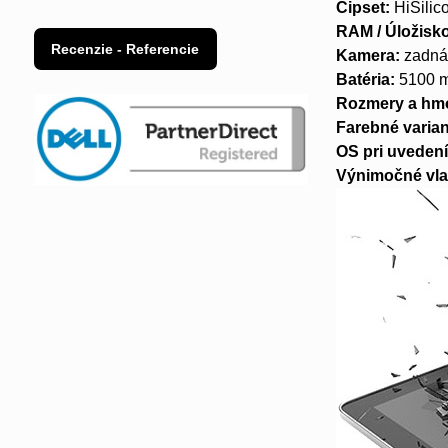
Čipset:
HiSilico
RAM / Úložisk
Recenzie - Referencie
Kamera:
zadná
Batéria:
5100 
Rozmery a hm
Farebné varian
OS pri uvedení
Výnimočné vla