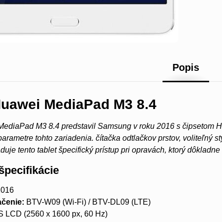
Popis
Huawei MediaPad M3 8.4
diaPad M3 8.4 predstavil Samsung v roku 2016 s čipsetom HiSi
arametre tohto zariadenia. čítačka odtlačkov prstov, voliteľný
duje tento tablet špecifický prístup pri opravách, ktorý dôkladn
špecifikácie
016
čenie:
BTV-W09 (Wi-Fi) / BTV-DL09 (LTE)
S LCD (2560 x 1600 px, 60 Hz)