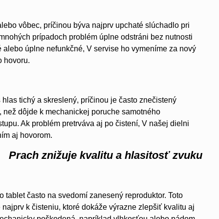
alebo vôbec, príčinou býva najprv upchaté slúchadlo pri
 mnohých prípadoch problém úplne odstráni bez nutnosti
é alebo úplne nefunkčné, V servise ho vymeníme za nový
o hovoru.
hlas tichý a skreslený, príčinou je často znečistený
kôr, než dôjde k mechanickej poruche samotného
pu. Ak problém pretrváva aj po čistení, V našej dielni
ím aj hovorom.
Prach znižuje kvalitu a hlasitosť zvuku
to tablet často na svedomí zanesený reproduktor. Toto
ajprv k čisteniu, ktoré dokáže výrazne zlepšiť kvalitu aj
mechanicky poškodená, napríklad vlhkosťou alebo pádom,