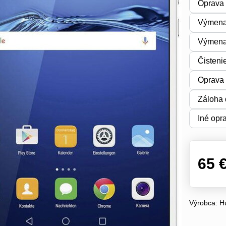
Oprava 
Výmena
Výmena 
Čisteni
Oprava 
Záloha 
Iné opr
65 
Výrobca:
H