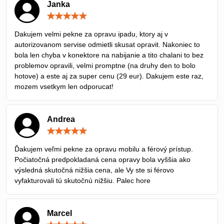
Janka
Hodnotenie:
5
/
Dakujem velmi pekne za opravu ipadu, ktory aj v
5
autorizovanom servise odmietli skusat opravit. Nakoniec to
bola len chyba v konektore na nabijanie a tito chalani to bez
problemov opravili, velmi promptne (na druhy den to bolo
hotove) a este aj za super cenu (29 eur). Dakujem este raz,
mozem vsetkym len odporucat!
Andrea
Hodnotenie:
5
/
Ďakujem veľmi pekne za opravu mobilu a férový prístup.
5
Počiatočná predpokladaná cena opravy bola vyššia ako
výsledná skutočná nižšia cena, ale Vy ste si férovo
vyfakturovali tú skutočnú nižšiu. Palec hore
Marcel