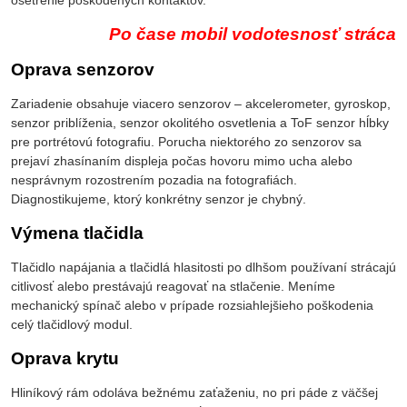
ošetrenie poškodených kontaktov.
Po čase mobil vodotesnosť stráca
Oprava senzorov
Zariadenie obsahuje viacero senzorov – akcelerometer, gyroskop,
senzor priblíženia, senzor okolitého osvetlenia a ToF senzor hĺbky
pre portrétovú fotografiu. Porucha niektorého zo senzorov sa
prejaví zhasínaním displeja počas hovoru mimo ucha alebo
nesprávnym rozostrením pozadia na fotografiách.
Diagnostikujeme, ktorý konkrétny senzor je chybný.
Výmena tlačidla
Tlačidlo napájania a tlačidlá hlasitosti po dlhšom používaní strácajú
citlivosť alebo prestávajú reagovať na stlačenie. Meníme
mechanický spínač alebo v prípade rozsiahlejšieho poškodenia
celý tlačidlový modul.
Oprava krytu
Hliníkový rám odoláva bežnému zaťaženiu, no pri páde z väčšej