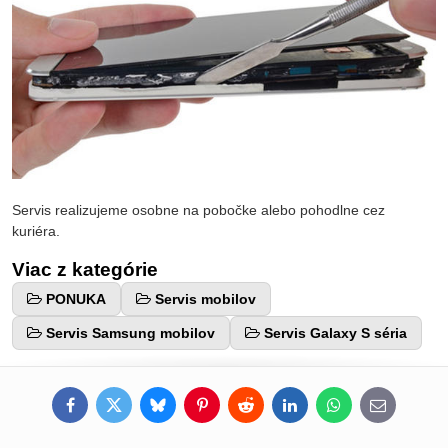
Servis realizujeme osobne na pobočke alebo pohodlne cez
kuriéra.
Viac z kategórie
PONUKA
Servis mobilov
Servis Samsung mobilov
Servis Galaxy S séria
Facebook
Twitter
Bluesky
Pinterest
Reddit
LinkedIn
WhatsApp
E-
mail