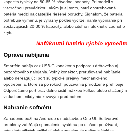
kapacita typicky na 80-85 % pôvodnej hodnoty. Pri modeli s
viacročnou prevádzkou, akým je aj tento, patrí opotrebovaná
batéria medzi najčastejšie riešené poruchy. Signálom, že batéria
potrebuje výmenu, je výrazný pokles výdrže, náhle vypínanie pri
zostávajúcich 20-30 % kapacity, alebo citeľné nafúknutie zadného
krytu.
Nafúknutú batériu rýchlo vymeňte
Oprava nabíjania
Smartfón nabíja cez USB-C konektor s podporou drôtového aj
bezdrôtového nabíjania. Voľný konektor, prerušované nabíjanie
alebo nereagujúci port sú typické prejavy mechanického
opotrebenia, ktoré sa po rokoch používania prirodzene prehlbuje.
Odporúčame port pravidelne čistiť mäkkou kefkou alebo stlačeným
vzduchom, nikdy nie kovovým predmetom.
Nahranie softvéru
Zariadenie beží na Androide s nadstavbou One UI. Softvérové
problémy zahŕňajú spomalenie systému po dlhšom používaní,
pády jednotlivých aplikácií alebo zaseknutie počas inštalácie