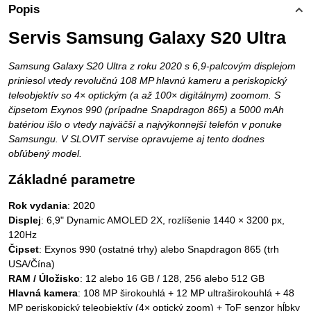
Popis
Servis Samsung Galaxy S20 Ultra
Samsung Galaxy S20 Ultra z roku 2020 s 6,9-palcovým displejom
priniesol vtedy revolučnú 108 MP hlavnú kameru a periskopický
teleobjektív so 4× optickým (a až 100× digitálnym) zoomom. S
čipsetom Exynos 990 (prípadne Snapdragon 865) a 5000 mAh
batériou išlo o vtedy najväčší a najvýkonnejší telefón v ponuke
Samsungu. V SLOVIT servise opravujeme aj tento dodnes
obľúbený model.
Základné parametre
Rok vydania
: 2020
Displej
: 6,9" Dynamic AMOLED 2X, rozlíšenie 1440 × 3200 px,
120Hz
Čipset
: Exynos 990 (ostatné trhy) alebo Snapdragon 865 (trh
USA/Čína)
RAM / Úložisko
: 12 alebo 16 GB / 128, 256 alebo 512 GB
Hlavná kamera
: 108 MP širokouhlá + 12 MP ultraširokouhlá + 48
MP periskopický teleobjektív (4× optický zoom) + ToF senzor hĺbky