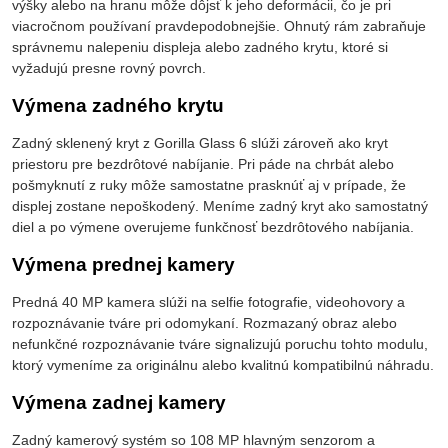
výšky alebo na hranu môže dôjsť k jeho deformácii, čo je pri
viacročnom používaní pravdepodobnejšie. Ohnutý rám zabraňuje
správnemu nalepeniu displeja alebo zadného krytu, ktoré si
vyžadujú presne rovný povrch.
Výmena zadného krytu
Zadný sklenený kryt z Gorilla Glass 6 slúži zároveň ako kryt
priestoru pre bezdrôtové nabíjanie. Pri páde na chrbát alebo
pošmyknutí z ruky môže samostatne prasknúť aj v prípade, že
displej zostane nepoškodený. Meníme zadný kryt ako samostatný
diel a po výmene overujeme funkčnosť bezdrôtového nabíjania.
Výmena prednej kamery
Predná 40 MP kamera slúži na selfie fotografie, videohovory a
rozpoznávanie tváre pri odomykaní. Rozmazaný obraz alebo
nefunkčné rozpoznávanie tváre signalizujú poruchu tohto modulu,
ktorý vymeníme za originálnu alebo kvalitnú kompatibilnú náhradu.
Výmena zadnej kamery
Zadný kamerový systém so 108 MP hlavným senzorom a