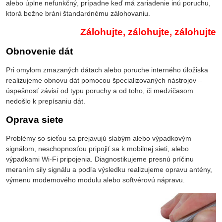
alebo úplne nefunkčný, prípadne keď má zariadenie inú poruchu,
ktorá bežne bráni štandardnému zálohovaniu.
Zálohujte, zálohujte, zálohujte
Obnovenie dát
Pri omylom zmazaných dátach alebo poruche interného úložiska
realizujeme obnovu dát pomocou špecializovaných nástrojov –
úspešnosť závisí od typu poruchy a od toho, či medzičasom
nedošlo k prepísaniu dát.
Oprava siete
Problémy so sieťou sa prejavujú slabým alebo výpadkovým
signálom, neschopnosťou pripojiť sa k mobilnej sieti, alebo
výpadkami Wi-Fi pripojenia. Diagnostikujeme presnú príčinu
meraním sily signálu a podľa výsledku realizujeme opravu antény,
výmenu modemového modulu alebo softvérovú nápravu.