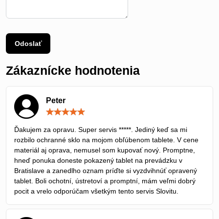
Odoslať
Zákaznícke hodnotenia
Peter
Hodnotenie:
5
/
Ďakujem za opravu. Super servis *****. Jediný keď sa mi
5
rozbilo ochranné sklo na mojom obľúbenom tablete. V cene
materiál aj oprava, nemusel som kupovať nový. Promptne,
hneď ponuka doneste pokazený tablet na prevádzku v
Bratislave a zanedlho oznam príďte si vyzdvihnúť opravený
tablet. Boli ochotní, ústretoví a promptní, mám veľmi dobrý
pocit a vrelo odporúčam všetkým tento servis Slovitu.