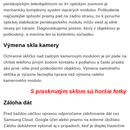
periskopickým teleobjektívom so 4× optickým zoomom je
mechanicky komplexný systém viacerých modulov. Poškodenie
najčastejšie spôsobí priamy pád na zadnú stranu, no k poruche
optickej stabilizácie periskopického modulu môžu viesť aj silné
otrasy pri náraze. Diagnostikujeme presne, ktorý z objektívov je
poškodený, a meníme len tú konkrétnu súčiastku.
Výmena skla kamery
Ochranné sklíčko nad zadným kamerovým modulom je pri páde na
chrbát telefónu prvým bodom kontaktu s podlahou a často praská
ako prvé, ešte pred poškodením objektívu. Výmena samotného
sklíčka je výrazne lacnejšia oprava než výmena celého
kamerového modulu.
S prasknutým sklom sú horšie fotky
Záloha dát
Pred každou väčšou opravou odporúčame zálohovanie dát cez
Samsung Cloud, Google účet alebo priamo na externé úložisko.
Zálohu dokážeme vykonať aj v prípadoch, keď je displej čiastočne