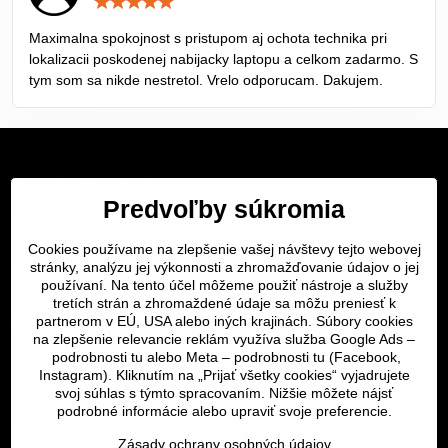
Hodnotenie:
5
/
Maximalna spokojnost s pristupom aj ochota technika pri
5
lokalizacii poskodenej nabijacky laptopu a celkom zadarmo. S
tym som sa nikde nestretol. Vrelo odporucam. Dakujem.
Servis Bratislava
Predvoľby súkromia
Servis Žilina
Cookies používame na zlepšenie vašej návštevy tejto webovej
stránky, analýzu jej výkonnosti a zhromažďovanie údajov o jej
Servis Košice
používaní. Na tento účel môžeme použiť nástroje a služby
tretích strán a zhromaždené údaje sa môžu preniesť k
Dôležité odkazy
partnerom v EÚ, USA alebo iných krajinách. Súbory cookies
na zlepšenie relevancie reklám využíva služba Google Ads –
podrobnosti tu
alebo Meta –
podrobnosti tu
(Facebook,
SERVIS KURIÉROM
Instagram). Kliknutím na „Prijať všetky cookies“ vyjadrujete
svoj súhlas s týmto spracovaním. Nižšie môžete nájsť
podrobné informácie alebo upraviť svoje preferencie.
Servis a oprava | slovit.sk
Zásady ochrany osobných údajov