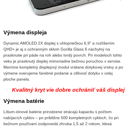
Výmena displeja
Dynamic AMOLED 2X displej s uhlopriečkou 6,9" a rozlíšením
QHD+ je aj s ochranným sklom Gorilla Glass 6 náchylný na
prasknutie pri páde na roh alebo tvrdý povrch. Pri modeloch tohto
veku je prasknutý displej mimoriadne bežnou poruchou v servise.
Meníme kompletný displejový modul vrátane dotykovej vrstvy a po
výmene overujeme farebné podanie a citlivosť dotyku v celej
ploche panela.
Kvalitný kryt vie dobre ochrániť váš displej
Výmena batérie
Lítium-iónové batérie prirodzene strácajú kapacitu s počtom
nabíjacích cyklov – po približne 500 kompletných cykloch, čo pri
bežnom používaní zodpovedá zhruba 1,5 až 2 rokom, klesá