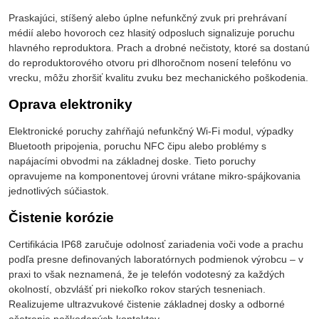
Praskajúci, stíšený alebo úplne nefunkčný zvuk pri prehrávaní
médií alebo hovoroch cez hlasitý odposluch signalizuje poruchu
hlavného reproduktora. Prach a drobné nečistoty, ktoré sa dostanú
do reproduktorového otvoru pri dlhoročnom nosení telefónu vo
vrecku, môžu zhoršiť kvalitu zvuku bez mechanického poškodenia.
Oprava elektroniky
Elektronické poruchy zahŕňajú nefunkčný Wi-Fi modul, výpadky
Bluetooth pripojenia, poruchu NFC čipu alebo problémy s
napájacími obvodmi na základnej doske. Tieto poruchy
opravujeme na komponentovej úrovni vrátane mikro-spájkovania
jednotlivých súčiastok.
Čistenie korózie
Certifikácia IP68 zaručuje odolnosť zariadenia voči vode a prachu
podľa presne definovaných laboratórnych podmienok výrobcu – v
praxi to však neznamená, že je telefón vodotesný za každých
okolností, obzvlášť pri niekoľko rokov starých tesneniach.
Realizujeme ultrazvukové čistenie základnej dosky a odborné