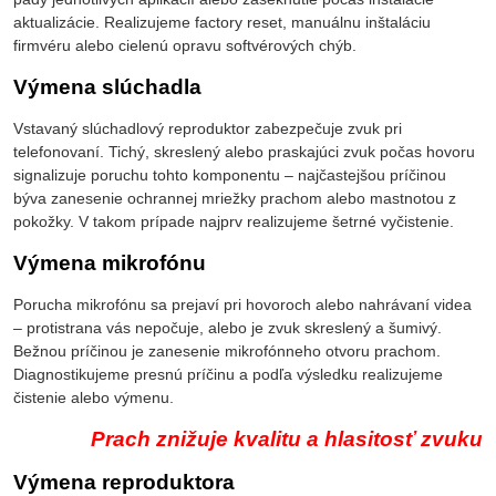
aktualizácie. Realizujeme factory reset, manuálnu inštaláciu
firmvéru alebo cielenú opravu softvérových chýb.
Výmena slúchadla
Vstavaný slúchadlový reproduktor zabezpečuje zvuk pri
telefonovaní. Tichý, skreslený alebo praskajúci zvuk počas hovoru
signalizuje poruchu tohto komponentu – najčastejšou príčinou
býva zanesenie ochrannej mriežky prachom alebo mastnotou z
pokožky. V takom prípade najprv realizujeme šetrné vyčistenie.
Výmena mikrofónu
Porucha mikrofónu sa prejaví pri hovoroch alebo nahrávaní videa
– protistrana vás nepočuje, alebo je zvuk skreslený a šumivý.
Bežnou príčinou je zanesenie mikrofónneho otvoru prachom.
Diagnostikujeme presnú príčinu a podľa výsledku realizujeme
čistenie alebo výmenu.
Prach znižuje kvalitu a hlasitosť zvuku
Výmena reproduktora