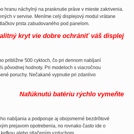
o hranu náchylný na prasknutie práve v mieste zakrivenia.
šených v servise. Meníme celý displejový modul vrátane
dtlačkov prsta zabudovaného pod panelom.
alitný kryt vie dobre ochrániť váš displej
po približne 500 cykloch, čo pri dennom nabíjaní
 % pôvodnej hodnoty. Pri modeloch s viacročnou
ešené poruchy. Nečakané vypnutie pri zdanlivo
Nafúknutú batériu rýchlo vymeňte
ého nabíjania a podporuje aj obojsmerné bezdrôtové
ckým prejavom opotrebenia, no rovnako často ide o
u kefkou alebo stlačeným vzduchom.