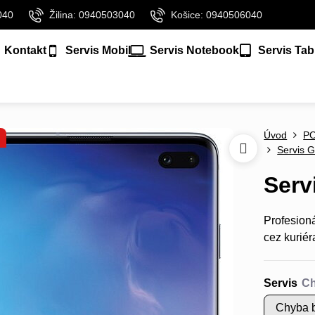
040
Žilina: 0940503040
Košice: 0940506040
Kontakt
Servis Mobil
Servis Notebook
Servis Tab
Úvod
P
Servis G
Serv
Profesion
cez kuriér
Servis
Chyba b