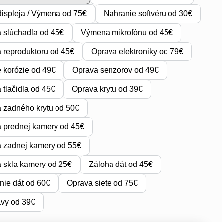
ispleja / Výmena od 75€
Nahranie softvéru od 30€
 slúchadla od 45€
Výmena mikrofónu od 45€
reproduktoru od 45€
Oprava elektroniky od 79€
e korózie od 49€
Oprava senzorov od 49€
tlačidla od 45€
Oprava krytu od 39€
 zadného krytu od 50€
 prednej kamery od 45€
 zadnej kamery od 55€
 skla kamery od 25€
Záloha dát od 45€
ie dát od 60€
Oprava siete od 75€
avy od 39€