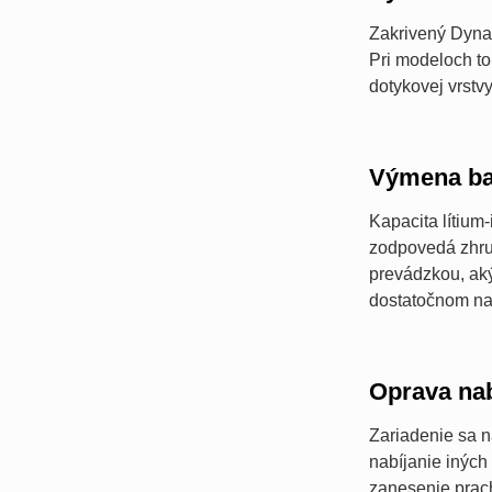
Zakrivený Dynam
Pri modeloch to
dotykovej vrst
Výmena ba
Kapacita lítium
zodpovedá zhru
prevádzkou, aký
dostatočnom nab
Oprava nab
Zariadenie sa 
nabíjanie iných
zanesenie prac