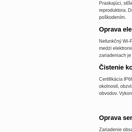
Praskajúci, stí
reproduktora. D
poškodením.
Oprava ele
Nefunkčný Wi-F
medzi elektroni
zariadeniach je
Čistenie k
Certifikácia I
okolností, obzv
obvodov. Vykoná
Oprava se
Zariadenie obsa