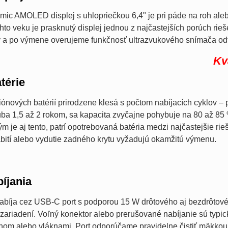
ic AMOLED displej s uhlopriečkou 6,4" je pri páde na roh aleb
hto veku je prasknutý displej jednou z najčastejších porúch rie
vy a po výmene overujeme funkčnosť ultrazvukového snímača o
Kv
térie
-iónových batérií prirodzene klesá s počtom nabíjacích cyklov – 
ba 1,5 až 2 rokom, sa kapacita zvyčajne pohybuje na 80 až 85
m je aj tento, patrí opotrebovaná batéria medzi najčastejšie ri
ití alebo vydutie zadného krytu vyžadujú okamžitú výmenu.
íjania
nabíja cez USB-C port s podporou 15 W drôtového aj bezdrôtov
 zariadení. Voľný konektor alebo prerušované nabíjanie sú typi
hom alebo vláknami. Port odporúčame pravidelne čistiť mäkko