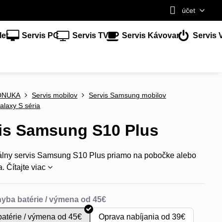
účet
let
Servis PC
Servis TV
Servis Kávovar
Servis 
ONUKA
Servis mobilov
Servis Samsung mobilov
alaxy S séria
is Samsung S10 Plus
álny servis Samsung S10 Plus priamo na pobočke alebo
a.
Čítajte viac
atérie / výmena od 45€
Oprava nabíjania od 39€