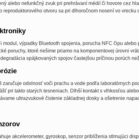
šený alebo nefunkčný zvuk pri prehrávaní médií či hovore cez h
o reproduktorového otvoru sa pri dlhoročnom nosení vo vrecku 
ktroniky
i modul, výpadky Bluetooth spojenia, porucha NFC čipu alebo 
cké poruchy, ktoré riešime priamo na komponentovej úrovni vrát
 degradácia spájkovaných spojov častejšou príčinou porúch než
orózie
P68 zaručuje odolnosť voči prachu a vode podľa laboratórnych
lášť pri takto starých tesneniach. Dlhší kontakt s vlhkosťou ale
vame ultrazvukové čistenie základnej dosky a ošetrenie napad
nzorov
huje akcelerometer, gyroskop, senzor priblíženia stlmujúci disp