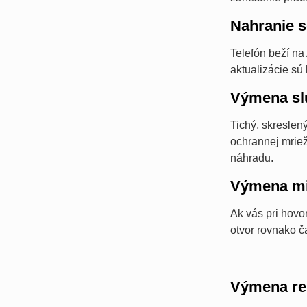
Nahranie s
Telefón beží n
aktualizácie sú
Výmena sl
Tichý, skreslen
ochrannej mriež
náhradu.
Výmena mi
Ak vás pri hovo
otvor rovnako č
Výmena re