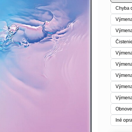
Chyba d
Výmena
Výmena 
Čisteni
Výmena 
Výmena
Výmena
Výmena
Výmena
Obnoven
Iné opr