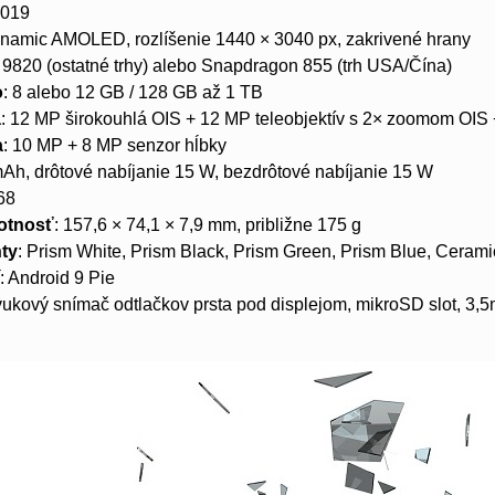
2019
ynamic AMOLED, rozlíšenie 1440 × 3040 px, zakrivené hrany
 9820 (ostatné trhy) alebo Snapdragon 855 (trh USA/Čína)
o
: 8 alebo 12 GB / 128 GB až 1 TB
a
: 12 MP širokouhlá OIS + 12 MP teleobjektív s 2× zoomom OIS 
a
: 10 MP + 8 MP senzor hĺbky
mAh, drôtové nabíjanie 15 W, bezdrôtové nabíjanie 15 W
P68
otnosť
: 157,6 × 74,1 × 7,9 mm, približne 175 g
nty
: Prism White, Prism Black, Prism Green, Prism Blue, Ceram
í
: Android 9 Pie
zvukový snímač odtlačkov prsta pod displejom, mikroSD slot, 3,