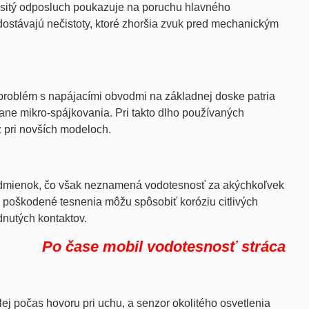
lasitý odposluch poukazuje na poruchu hlavného
dostávajú nečistoty, ktoré zhoršia zvuk pred mechanickým
problém s napájacími obvodmi na základnej doske patria
ane mikro-spájkovania. Pri takto dlho používaných
 pri novších modeloch.
 podmienok, čo však neznamená vodotesnosť za akýchkoľvek
bo poškodené tesnenia môžu spôsobiť koróziu citlivých
nutých kontaktov.
Po čase mobil vodotesnosť stráca
lej počas hovoru pri uchu, a senzor okolitého osvetlenia