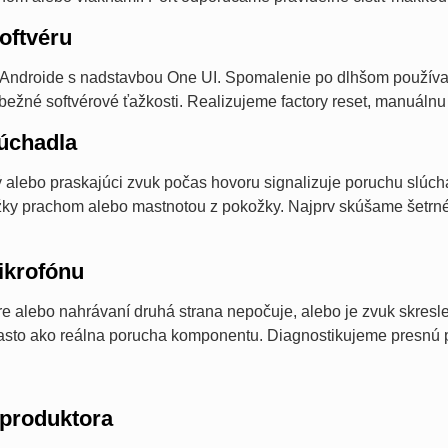
oftvéru
a Androide s nadstavbou One UI. Spomalenie po dlhšom používa
 bežné softvérové ťažkosti. Realizujeme factory reset, manuálnu 
úchadla
ý alebo praskajúci zvuk počas hovoru signalizuje poruchu slúch
ky prachom alebo mastnotou z pokožky. Najprv skúšame šetrné 
krofónu
re alebo nahrávaní druhá strana nepočuje, alebo je zvuk skres
asto ako reálna porucha komponentu. Diagnostikujeme presnú p
produktora