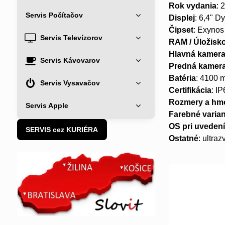
Rok vydania
: 
Servis Počítačov
Displej
: 6,4" D
Čipset
: Exynos
Servis Televízorov
RAM / Úložisk
Hlavná kamer
Servis Kávovarov
Predná kamer
Batéria
: 4100 
Servis Vysavačov
Certifikácia
: I
Rozmery a hm
Servis Apple
Farebné varia
OS pri uveden
SERVIS cez KURIÉRA
Ostatné
: ultra