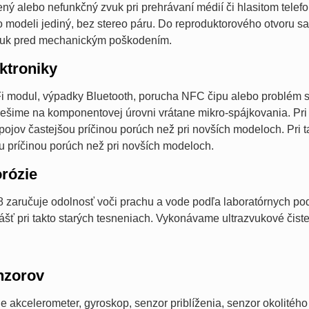
šený alebo nefunkčný zvuk pri prehrávaní médií či hlasitom tel
mto modeli jediný, bez stereo páru. Do reproduktorového otvoru s
zvuk pred mechanickým poškodením.
ktroniky
i modul, výpadky Bluetooth, porucha NFC čipu alebo problém s
riešime na komponentovej úrovni vrátane mikro-spájkovania. Pri
ojov častejšou príčinou porúch než pri novších modeloch. Pri 
u príčinou porúch než pri novších modeloch.
orózie
P68 zaručuje odolnosť voči prachu a vode podľa laboratórnych
lášť pri takto starých tesneniach. Vykonávame ultrazvukové čis
nzorov
e akcelerometer, gyroskop, senzor priblíženia, senzor okolitého