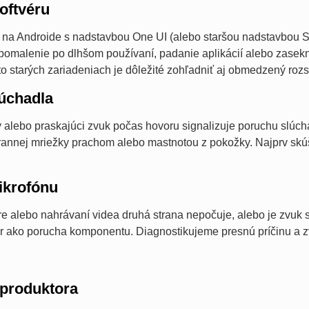
oftvéru
í na Androide s nadstavbou One UI (alebo staršou nadstavbou 
Spomalenie po dlhšom používaní, padanie aplikácií alebo zasekn
akto starých zariadeniach je dôležité zohľadniť aj obmedzený roz
úchadla
ý alebo praskajúci zvuk počas hovoru signalizuje poruchu slúc
annej mriežky prachom alebo mastnotou z pokožky. Najprv skúš
krofónu
re alebo nahrávaní videa druhá strana nepočuje, alebo je zvuk 
r ako porucha komponentu. Diagnostikujeme presnú príčinu a z
produktora