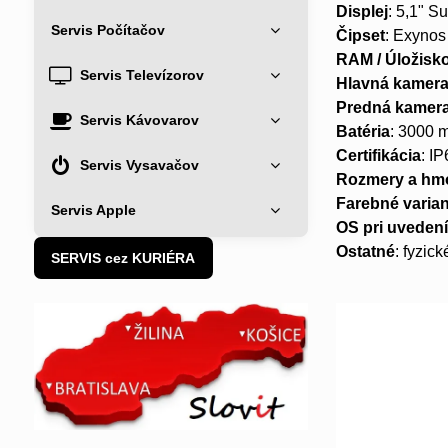
Displej
: 5,1" S
Servis Počítačov
Čipset
: Exynos
RAM / Úložisk
Servis Televízorov
Hlavná kamer
Predná kamer
Servis Kávovarov
Batéria
: 3000 
Certifikácia
: I
Servis Vysavačov
Rozmery a hm
Farebné varia
Servis Apple
OS pri uveden
Ostatné
: fyzic
SERVIS cez KURIÉRA