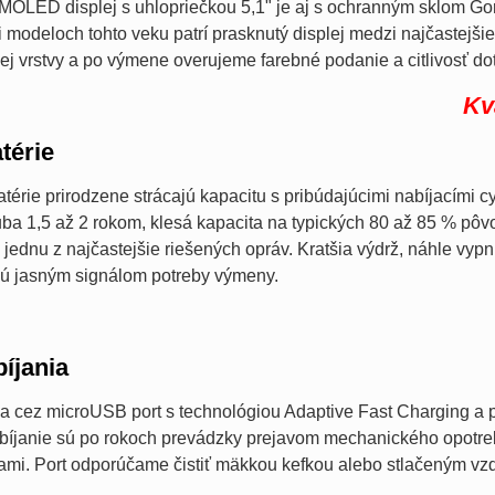
OLED displej s uhlopriečkou 5,1" je aj s ochranným sklom Gori
ri modeloch tohto veku patrí prasknutý displej medzi najčastejš
ej vrstvy a po výmene overujeme farebné podanie a citlivosť do
Kv
térie
atérie prirodzene strácajú kapacitu s pribúdajúcimi nabíjacími c
a 1,5 až 2 rokom, klesá kapacita na typických 80 až 85 % pôvo
 o jednu z najčastejšie riešených opráv. Kratšia výdrž, náhle vyp
sú jasným signálom potreby výmeny.
íjania
ja cez microUSB port s technológiou Adaptive Fast Charging a 
bíjanie sú po rokoch prevádzky prejavom mechanického opotreb
knami. Port odporúčame čistiť mäkkou kefkou alebo stlačeným 