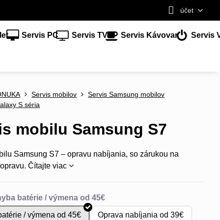
účet
let
Servis PC
Servis TV
Servis Kávovar
Servis 
ONUKA
Servis mobilov
Servis Samsung mobilov
alaxy S séria
is mobilu Samsung S7
bilu Samsung S7 – opravu nabíjania, so zárukou na
 opravu.
Čítajte viac
atérie / výmena od 45€
Oprava nabíjania od 39€