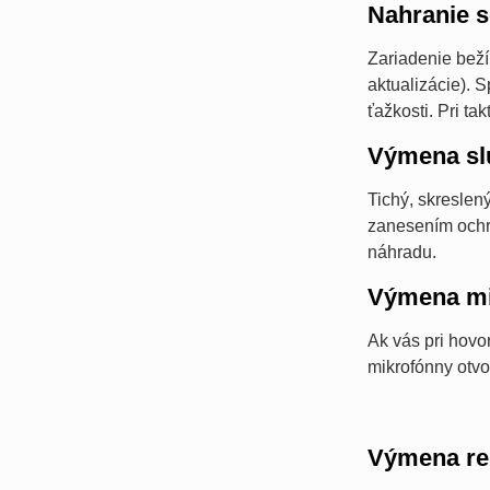
Nahranie s
Zariadenie bež
aktualizácie). 
ťažkosti. Pri t
Výmena sl
Tichý, skreslen
zanesením ochr
náhradu.
Výmena mi
Ak vás pri hovo
mikrofónny otvo
Výmena re