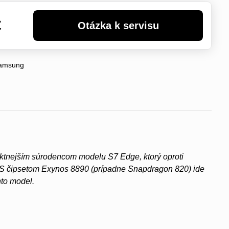
€
amsung
tnejším súrodencom modelu S7 Edge, ktorý oproti
tu. S čipsetom Exynos 8890 (prípadne Snapdragon 820) ide
nto model.