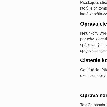
Praskajúci, stí
ktorý je pri to
ktoré zhoršia 
Oprava ele
Nefunkčný Wi-F
poruchy, ktoré 
spájkovaných sp
spojov častejšo
Čistenie k
Certifikácia I
okolností, obzv
Oprava se
Telefón obsahuj