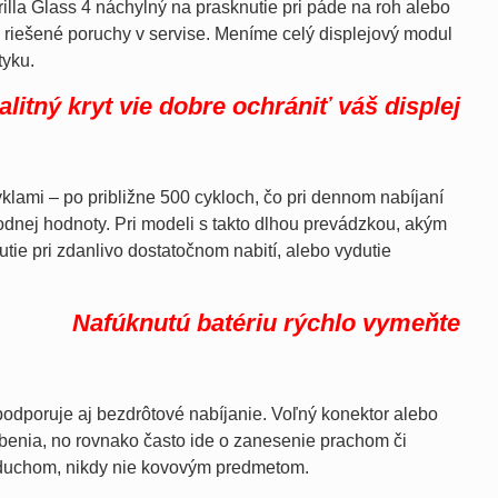
lla Glass 4 náchylný na prasknutie pri páde na roh alebo
ie riešené poruchy v servise. Meníme celý displejový modul
tyku.
alitný kryt vie dobre ochrániť váš displej
yklami – po približne 500 cykloch, čo pri dennom nabíjaní
dnej hodnoty. Pri modeli s takto dlhou prevádzkou, akým
nutie pri zdanlivo dostatočnom nabití, alebo vydutie
Nafúknutú batériu rýchlo vymeňte
podporuje aj bezdrôtové nabíjanie. Voľný konektor alebo
enia, no rovnako často ide o zanesenie prachom či
vzduchom, nikdy nie kovovým predmetom.