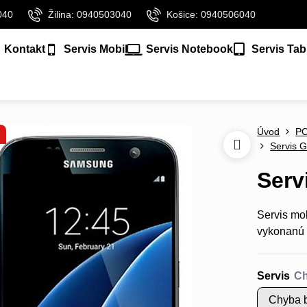
040
Žilina: 0940503040
Košice: 0940506040
Kontakt
Servis Mobil
Servis Notebook
Servis Tab
Úvod
P
Servis G
Serv
Servis mo
vykonanú
Servis
Chyba b