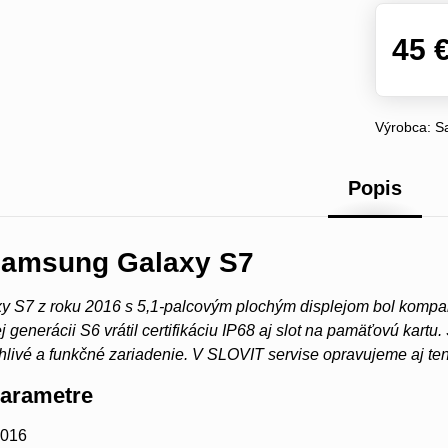
45 
Výrobca:
S
Popis
Samsung Galaxy S7
 S7 z roku 2016 s 5,1-palcovým plochým displejom bol kompak
 generácii S6 vrátil certifikáciu IP68 aj slot na pamäťovú kar
livé a funkčné zariadenie. V SLOVIT servise opravujeme aj te
parametre
2016