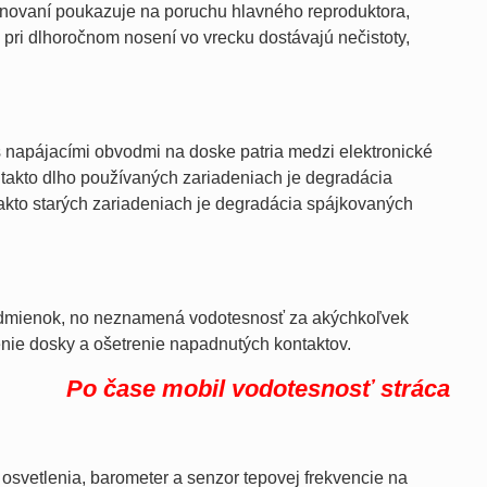
efonovaní poukazuje na poruchu hlavného reproduktora,
a pri dlhoročnom nosení vo vrecku dostávajú nečistoty,
 napájacími obvodmi na doske patria medzi elektronické
 takto dlho používaných zariadeniach je degradácia
takto starých zariadeniach je degradácia spájkovaných
 podmienok, no neznamená vodotesnosť za akýchkoľvek
tenie dosky a ošetrenie napadnutých kontaktov.
Po čase mobil vodotesnosť stráca
 osvetlenia, barometer a senzor tepovej frekvencie na