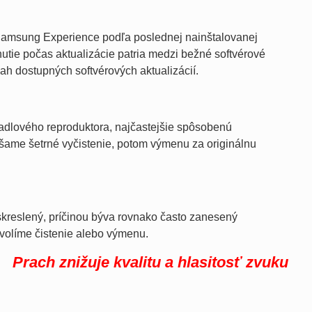
Samsung Experience podľa poslednej nainštalovanej
utie počas aktualizácie patria medzi bežné softvérové
sah dostupných softvérových aktualizácií.
hadlového reproduktora, najčastejšie spôsobenú
ame šetrné vyčistenie, potom výmenu za originálnu
skreslený, príčinou býva rovnako často zanesený
volíme čistenie alebo výmenu.
Prach znižuje kvalitu a hlasitosť zvuku