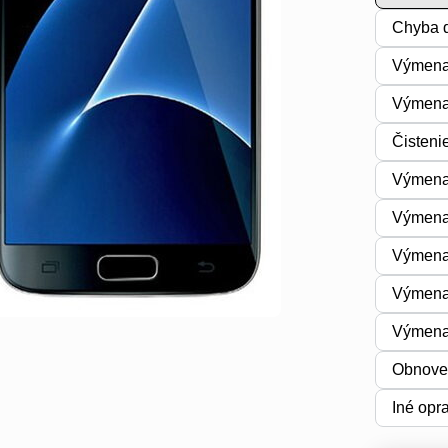
Chyba d
Výmena
Výmena 
Čisteni
Výmena 
Výmena
Výmena
Výmena
Výmena
Obnoven
Iné opr