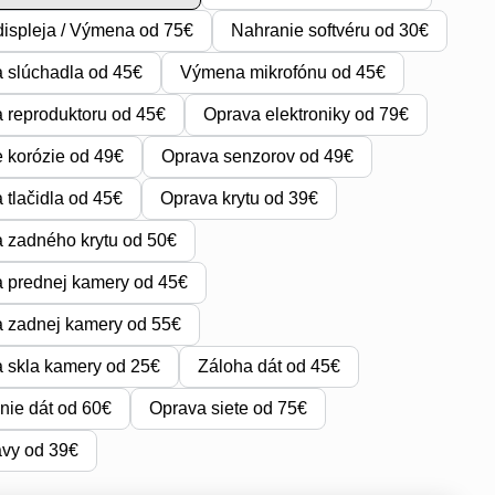
ispleja / Výmena od 75€
Nahranie softvéru od 30€
 slúchadla od 45€
Výmena mikrofónu od 45€
reproduktoru od 45€
Oprava elektroniky od 79€
e korózie od 49€
Oprava senzorov od 49€
tlačidla od 45€
Oprava krytu od 39€
 zadného krytu od 50€
 prednej kamery od 45€
 zadnej kamery od 55€
 skla kamery od 25€
Záloha dát od 45€
ie dát od 60€
Oprava siete od 75€
avy od 39€