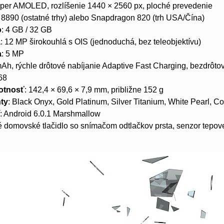
uper AMOLED, rozlíšenie 1440 × 2560 px, ploché prevedenie
 8890 (ostatné trhy) alebo Snapdragon 820 (trh USA/Čína)
o
: 4 GB / 32 GB
a
: 12 MP širokouhlá s OIS (jednoduchá, bez teleobjektívu)
a
: 5 MP
mAh, rýchle drôtové nabíjanie Adaptive Fast Charging, bezdrôt
P68
otnosť
: 142,4 × 69,6 × 7,9 mm, približne 152 g
nty
: Black Onyx, Gold Platinum, Silver Titanium, White Pearl, Co
í
: Android 6.0.1 Marshmallow
ké domovské tlačidlo so snímačom odtlačkov prsta, senzor tepove