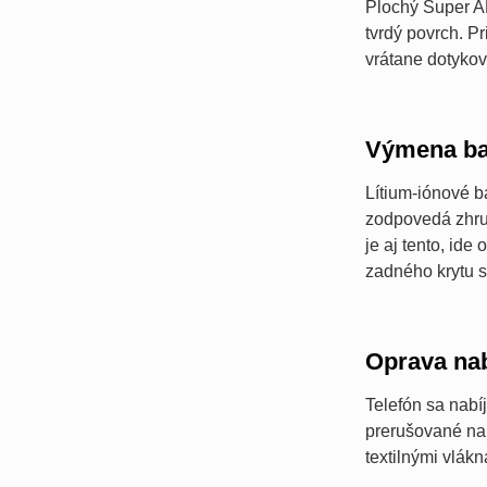
Plochý Super AM
tvrdý povrch. P
vrátane dotykov
Výmena ba
Lítium-iónové b
zodpovedá zhrub
je aj tento, ide
zadného krytu 
Oprava nab
Telefón sa nabí
prerušované na
textilnými vlá