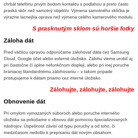
chrbát telefónu prvým bodom kontaktu s podlahou a preto často
praská skôr než samotný objektív. Výmena samotného sklíčka je
výrazne lacnejšia oprava než výmena celého kamerového modulu.
S prasknutým sklom sú horšie fotky
Záloha dát
Pred väčšou opravou odporúčame zálohovať dáta cez Samsung
Cloud, Google účet alebo externé úložisko. Zálohu vieme urobiť aj
pri čiastočne či úplne nefunkčnom displeji, alebo pri inej poruche
brániacej štandardnému zálohovaniu – v takom prípade
pristupujeme k dátam priamo cez interné úložisko.
Zálohujte, zálohujte, zálohujte
Obnovenie dát
Pri omylom vymazaných súboroch alebo poruche interného
úložiska sa pokúšame o obnovu dát pomocou špecializovaných
nástrojov. Úspešnosť závisí od typu poruchy a od toho, či
medzičasom nedošlo k prepísaniu dát novým obsahom.