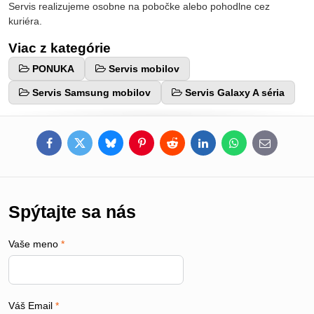
Servis realizujeme osobne na pobočke alebo pohodlne cez
kuriéra.
Viac z kategórie
PONUKA
Servis mobilov
Servis Samsung mobilov
Servis Galaxy A séria
Facebook
Twitter
Bluesky
Pinterest
Reddit
LinkedIn
WhatsApp
E-
mail
Spýtajte sa nás
Vaše meno
*
Váš Email
*