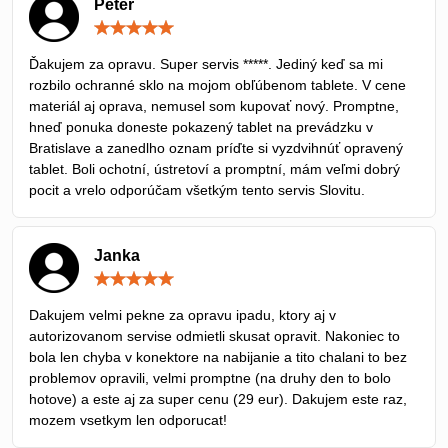
Peter
Hodnotenie:
5
/
Ďakujem za opravu. Super servis *****. Jediný keď sa mi
5
rozbilo ochranné sklo na mojom obľúbenom tablete. V cene
materiál aj oprava, nemusel som kupovať nový. Promptne,
hneď ponuka doneste pokazený tablet na prevádzku v
Bratislave a zanedlho oznam príďte si vyzdvihnúť opravený
tablet. Boli ochotní, ústretoví a promptní, mám veľmi dobrý
pocit a vrelo odporúčam všetkým tento servis Slovitu.
Janka
Hodnotenie:
5
/
Dakujem velmi pekne za opravu ipadu, ktory aj v
5
autorizovanom servise odmietli skusat opravit. Nakoniec to
bola len chyba v konektore na nabijanie a tito chalani to bez
problemov opravili, velmi promptne (na druhy den to bolo
hotove) a este aj za super cenu (29 eur). Dakujem este raz,
mozem vsetkym len odporucat!