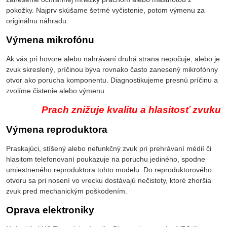
pokožky. Najprv skúšame šetrné vyčistenie, potom výmenu za
originálnu náhradu.
Výmena mikrofónu
Ak vás pri hovore alebo nahrávaní druhá strana nepočuje, alebo je
zvuk skreslený, príčinou býva rovnako často zanesený mikrofónny
otvor ako porucha komponentu. Diagnostikujeme presnú príčinu a
zvolíme čistenie alebo výmenu.
Prach znižuje kvalitu a hlasitosť zvuku
Výmena reproduktora
Praskajúci, stíšený alebo nefunkčný zvuk pri prehrávaní médií či
hlasitom telefonovaní poukazuje na poruchu jediného, spodne
umiestneného reproduktora tohto modelu. Do reproduktorového
otvoru sa pri nosení vo vrecku dostávajú nečistoty, ktoré zhoršia
zvuk pred mechanickým poškodením.
Oprava elektroniky