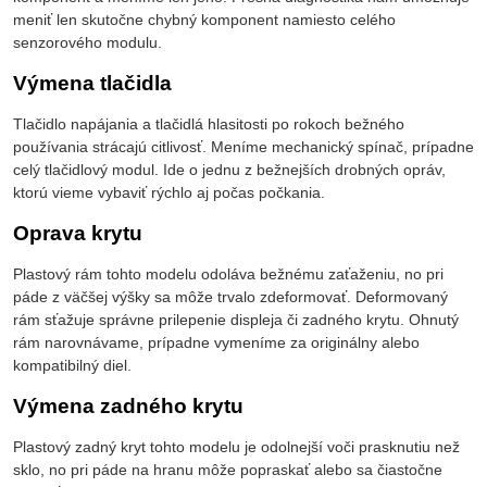
meniť len skutočne chybný komponent namiesto celého
senzorového modulu.
Výmena tlačidla
Tlačidlo napájania a tlačidlá hlasitosti po rokoch bežného
používania strácajú citlivosť. Meníme mechanický spínač, prípadne
celý tlačidlový modul. Ide o jednu z bežnejších drobných opráv,
ktorú vieme vybaviť rýchlo aj počas počkania.
Oprava krytu
Plastový rám tohto modelu odoláva bežnému zaťaženiu, no pri
páde z väčšej výšky sa môže trvalo zdeformovať. Deformovaný
rám sťažuje správne prilepenie displeja či zadného krytu. Ohnutý
rám narovnávame, prípadne vymeníme za originálny alebo
kompatibilný diel.
Výmena zadného krytu
Plastový zadný kryt tohto modelu je odolnejší voči prasknutiu než
sklo, no pri páde na hranu môže popraskať alebo sa čiastočne