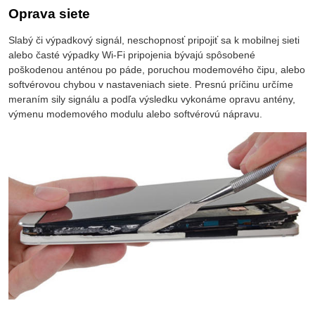
Oprava siete
Slabý či výpadkový signál, neschopnosť pripojiť sa k mobilnej sieti
alebo časté výpadky Wi-Fi pripojenia bývajú spôsobené
poškodenou anténou po páde, poruchou modemového čipu, alebo
softvérovou chybou v nastaveniach siete. Presnú príčinu určíme
meraním sily signálu a podľa výsledku vykonáme opravu antény,
výmenu modemového modulu alebo softvérovú nápravu.