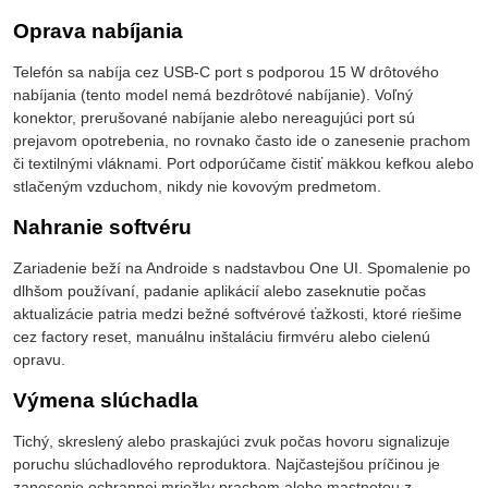
Oprava nabíjania
Telefón sa nabíja cez USB-C port s podporou 15 W drôtového
nabíjania (tento model nemá bezdrôtové nabíjanie). Voľný
konektor, prerušované nabíjanie alebo nereagujúci port sú
prejavom opotrebenia, no rovnako často ide o zanesenie prachom
či textilnými vláknami. Port odporúčame čistiť mäkkou kefkou alebo
stlačeným vzduchom, nikdy nie kovovým predmetom.
Nahranie softvéru
Zariadenie beží na Androide s nadstavbou One UI. Spomalenie po
dlhšom používaní, padanie aplikácií alebo zaseknutie počas
aktualizácie patria medzi bežné softvérové ťažkosti, ktoré riešime
cez factory reset, manuálnu inštaláciu firmvéru alebo cielenú
opravu.
Výmena slúchadla
Tichý, skreslený alebo praskajúci zvuk počas hovoru signalizuje
poruchu slúchadlového reproduktora. Najčastejšou príčinou je
zanesenie ochrannej mriežky prachom alebo mastnotou z