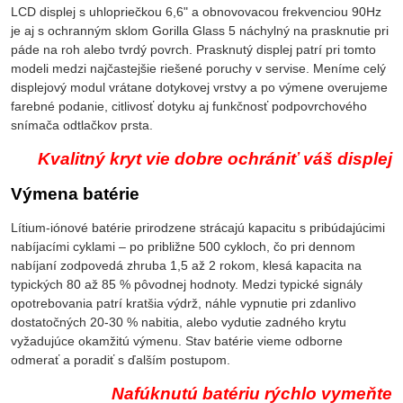
LCD displej s uhlopriečkou 6,6" a obnovovacou frekvenciou 90Hz
je aj s ochranným sklom Gorilla Glass 5 náchylný na prasknutie pri
páde na roh alebo tvrdý povrch. Prasknutý displej patrí pri tomto
modeli medzi najčastejšie riešené poruchy v servise. Meníme celý
displejový modul vrátane dotykovej vrstvy a po výmene overujeme
farebné podanie, citlivosť dotyku aj funkčnosť podpovrchového
snímača odtlačkov prsta.
Kvalitný kryt vie dobre ochrániť váš displej
Výmena batérie
Lítium-iónové batérie prirodzene strácajú kapacitu s pribúdajúcimi
nabíjacími cyklami – po približne 500 cykloch, čo pri dennom
nabíjaní zodpovedá zhruba 1,5 až 2 rokom, klesá kapacita na
typických 80 až 85 % pôvodnej hodnoty. Medzi typické signály
opotrebovania patrí kratšia výdrž, náhle vypnutie pri zdanlivo
dostatočných 20-30 % nabitia, alebo vydutie zadného krytu
vyžadujúce okamžitú výmenu. Stav batérie vieme odborne
odmerať a poradiť s ďalším postupom.
Nafúknutú batériu rýchlo vymeňte