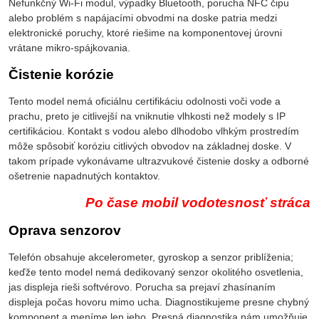
Nefunkčný Wi-Fi modul, výpadky Bluetooth, porucha NFC čipu
alebo problém s napájacími obvodmi na doske patria medzi
elektronické poruchy, ktoré riešime na komponentovej úrovni
vrátane mikro-spájkovania.
Čistenie korózie
Tento model nemá oficiálnu certifikáciu odolnosti voči vode a
prachu, preto je citlivejší na vniknutie vlhkosti než modely s IP
certifikáciou. Kontakt s vodou alebo dlhodobo vlhkým prostredím
môže spôsobiť koróziu citlivých obvodov na základnej doske. V
takom prípade vykonávame ultrazvukové čistenie dosky a odborné
ošetrenie napadnutých kontaktov.
Po čase mobil vodotesnosť stráca
Oprava senzorov
Telefón obsahuje akcelerometer, gyroskop a senzor priblíženia;
keďže tento model nemá dedikovaný senzor okolitého osvetlenia,
jas displeja rieši softvérovo. Porucha sa prejaví zhasínaním
displeja počas hovoru mimo ucha. Diagnostikujeme presne chybný
komponent a meníme len jeho. Presná diagnostika nám umožňuje