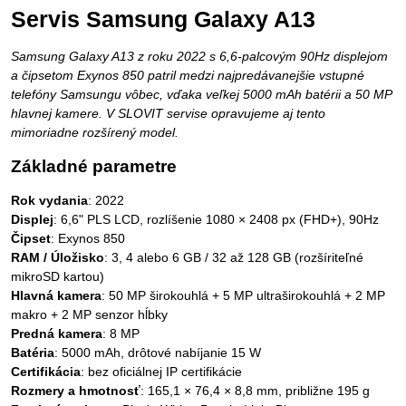
Servis Samsung Galaxy A13
Samsung Galaxy A13 z roku 2022 s 6,6-palcovým 90Hz displejom
a čipsetom Exynos 850 patril medzi najpredávanejšie vstupné
telefóny Samsungu vôbec, vďaka veľkej 5000 mAh batérii a 50 MP
hlavnej kamere. V SLOVIT servise opravujeme aj tento
mimoriadne rozšírený model.
Základné parametre
Rok vydania
: 2022
Displej
: 6,6" PLS LCD, rozlíšenie 1080 × 2408 px (FHD+), 90Hz
Čipset
: Exynos 850
RAM / Úložisko
: 3, 4 alebo 6 GB / 32 až 128 GB (rozšíriteľné
mikroSD kartou)
Hlavná kamera
: 50 MP širokouhlá + 5 MP ultraširokouhlá + 2 MP
makro + 2 MP senzor hĺbky
Predná kamera
: 8 MP
Batéria
: 5000 mAh, drôtové nabíjanie 15 W
Certifikácia
: bez oficiálnej IP certifikácie
Rozmery a hmotnosť
: 165,1 × 76,4 × 8,8 mm, približne 195 g