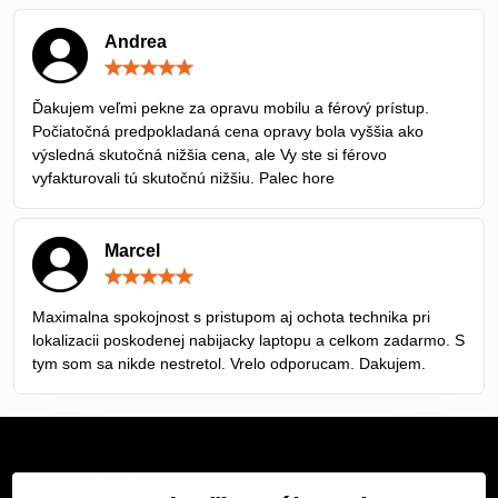
Andrea
Hodnotenie:
5
/
Ďakujem veľmi pekne za opravu mobilu a férový prístup.
5
Počiatočná predpokladaná cena opravy bola vyššia ako
výsledná skutočná nižšia cena, ale Vy ste si férovo
vyfakturovali tú skutočnú nižšiu. Palec hore
Marcel
Hodnotenie:
5
/
Maximalna spokojnost s pristupom aj ochota technika pri
5
lokalizacii poskodenej nabijacky laptopu a celkom zadarmo. S
tym som sa nikde nestretol. Vrelo odporucam. Dakujem.
Servis Bratislava