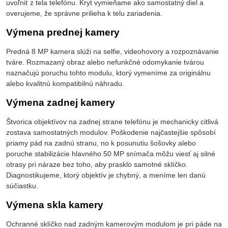
uvoľniť z tela telefónu. Kryt vymieňame ako samostatný diel a
overujeme, že správne prilieha k telu zariadenia.
Výmena prednej kamery
Predná 8 MP kamera slúži na selfie, videohovory a rozpoznávanie
tváre. Rozmazaný obraz alebo nefunkčné odomykanie tvárou
naznačujú poruchu tohto modulu, ktorý vymeníme za originálnu
alebo kvalitnú kompatibilnú náhradu.
Výmena zadnej kamery
Štvorica objektívov na zadnej strane telefónu je mechanicky citlivá
zostava samostatných modulov. Poškodenie najčastejšie spôsobí
priamy pád na zadnú stranu, no k posunutiu šošovky alebo
poruche stabilizácie hlavného 50 MP snímača môžu viesť aj silné
otrasy pri náraze bez toho, aby prasklo samotné sklíčko.
Diagnostikujeme, ktorý objektív je chybný, a meníme len danú
súčiastku.
Výmena skla kamery
Ochranné sklíčko nad zadným kamerovým modulom je pri páde na