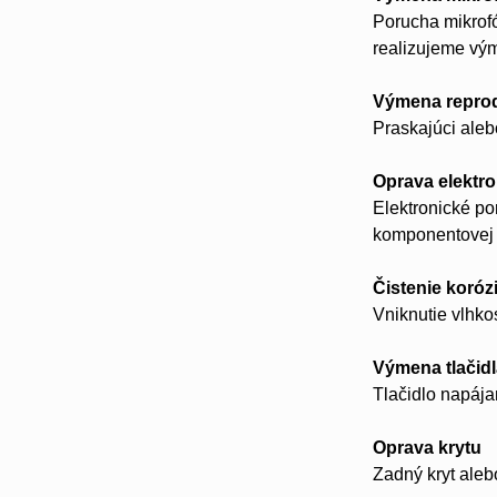
Porucha mikrofó
realizujeme vý
Výmena repro
Praskajúci aleb
Oprava elektro
Elektronické p
komponentovej 
Čistenie koróz
Vniknutie vlhko
Výmena tlačid
Tlačidlo napájan
Oprava krytu
Zadný kryt aleb