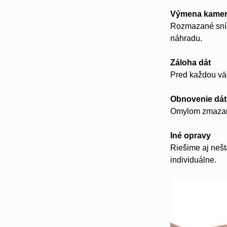
Výmena kame
Rozmazané sním
náhradu.
Záloha dát
Pred každou vä
Obnovenie dát
Omylom zmazané
Iné opravy
Riešime aj neš
individuálne.