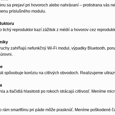
nu sa prejaví pri hovoroch alebo nahrávaní – protistrana vás n
menu príslušného modulu.
duktoru
o tichý reproduktor kazí zážitok z médií a hovorov cez reprodu
niky
oruchy zahŕňajú nefunkčný Wi-Fi modul, výpadky Bluetooth, p
úrovni.
ie
sti spôsobuje koróziu na citlivých obvodoch. Realizujeme ultra
la
ia a tlačidlá hlasitosti po rokoch strácajú citlivosť. Meníme mic
o rám smartfónu pri páde môže prasknúť. Meníme poškodené čas