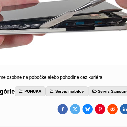
eme osobne na pobočke alebo pohodlne cez kuriéra.
egórie
PONUKA
Servis mobilov
Servis Samsun
Facebook
Twitter
Bluesky
Pinterest
Reddit
L