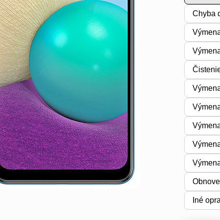
Chyba d
Výmena
Výmena 
Čisteni
Výmena 
Výmena
Výmena
Výmena
Výmena
Obnoven
Iné opr