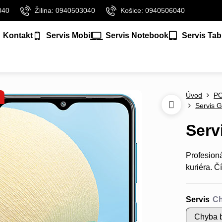
040
Žilina: 0940503040
Košice: 0940506040
Kontakt
Servis Mobil
Servis Notebook
Servis Tab
Úvod
P
Servis G
Serv
Profesion
kuriéra.
Čí
Servis
Chyba b