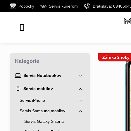
Pobočky
Servis kuriérom
Bratislava: 0940604
Záruka 2 roky
Kategórie
Servis Notebookov
Servis mobilov
Servis iPhone
Servis Samsung mobilov
Servis Galaxy S séria