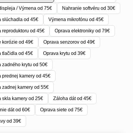
ispleja / Výmena od 75€
Nahranie softvéru od 30€
 slúchadla od 45€
Výmena mikrofónu od 45€
reproduktoru od 45€
Oprava elektroniky od 79€
e korózie od 49€
Oprava senzorov od 49€
tlačidla od 45€
Oprava krytu od 39€
 zadného krytu od 50€
 prednej kamery od 45€
 zadnej kamery od 55€
 skla kamery od 25€
Záloha dát od 45€
ie dát od 60€
Oprava siete od 75€
avy od 39€