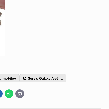
g mobilov
Servis Galaxy A séria
inkedIn
WhatsApp
E-
mail