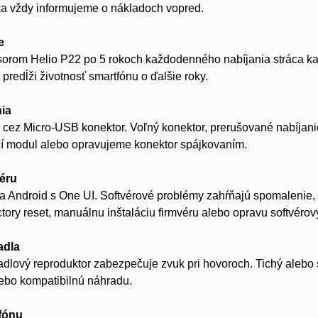
ka vždy informujeme o nákladoch vopred.
e
esorom Helio P22 po 5 rokoch každodenného nabíjania stráca ka
predĺži životnosť smartfónu o ďalšie roky.
nia
 cez Micro-USB konektor. Voľný konektor, prerušované nabíjanie
í modul alebo opravujeme konektor spájkovaním.
véru
a Android s One UI. Softvérové problémy zahŕňajú spomalenie, pá
tory reset, manuálnu inštaláciu firmvéru alebo opravu softvérov
adla
dlový reproduktor zabezpečuje zvuk pri hovoroch. Tichý alebo
lebo kompatibilnú náhradu.
fónu