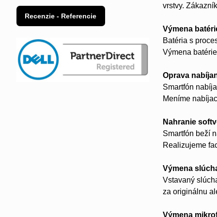
vrstvy. Zákazní
Recenzie - Referencie
Výmena batéri
Batéria s proc
Výmena batérie 
Oprava nabíja
Smartfón nabíja
Meníme nabíjac
Nahranie soft
Smartfón beží n
Realizujeme fac
Výmena slúch
Vstavaný slúcha
za originálnu a
Výmena mikro