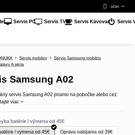
účet
let
Servis PC
Servis TV
Servis Kávovar
Servis 
ONUKA
Servis mobilov
Servis Samsung mobilov
alaxy A séria
is Samsung A02
álny servis Samsung A02 priamo na pobočke alebo cez
tajte viac
atérie / výmena od 45€
Oprava nabíjania od 39€